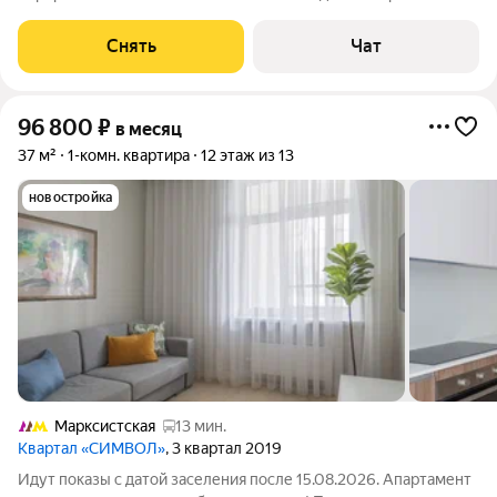
месяцев. Из техники есть: Телевизор Духовой шкаф
Стиральная машина Холодильник Посудомоечная машина Дом
Снять
Чат
- монолитный, окна выходят на
96 800
₽
в месяц
37 м²
1-комн. квартира
12 этаж из 13
новостройка
Марксистская
13 мин.
Квартал «СИМВОЛ»
, 3 квартал 2019
Идут показы с датой заселения после 15.08.2026. Апартамент