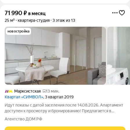
71 990
₽
в месяц
25 м²
квартира-студия
3 этаж из 13
новостройка
Марксистская
13 мин.
Квартал «СИМВОЛ»
, 3 квартал 2019
Идут показы с датой заселения после 14.08.2026. Апартамент
доступен к просмотру и бронированию! Предлагается в
долгосрочную аренду светлая студия в арендном доме
Агентство ДОМ РФ
«Символ» от ДОМ.РФ. №237 Доступна рассрочка оплаты
депозита на 3 месяца! Без комиссии.