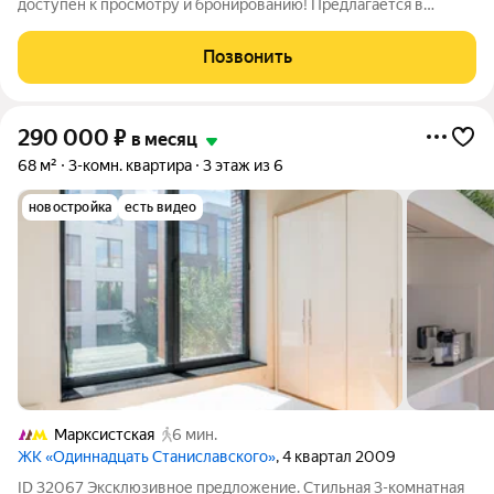
доступен к просмотру и бронированию! Предлагается в
долгосрочную аренду светлая 1-комнатная квартира в
арендном доме «Символ» от ДОМ.РФ. №144 Доступна
Позвонить
рассрочка оплаты депозита на 3 месяца!
290 000
₽
в месяц
68 м²
3-комн. квартира
3 этаж из 6
новостройка
есть видео
Марксистская
6 мин.
ЖК «Одиннадцать Станиславского»
, 4 квартал 2009
ID 32067 Эксклюзивное предложение. Стильная 3-комнатная