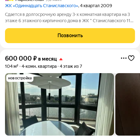
ЖК «Одиннадцать Станиславского»
, 4 квартал 2009
Сдается в долгосрочную аренду 3-х комнатная квартира на 3
этаже 6 этажного кирпичного дома в ЖК " Станиславского 11".
Подземный паркинг, машиноместо входит в стоимость. Общая
площадь 68 кв.м., гостиная, кухня, 2 спальни, ванная,
Позвонить
постирочная, много
600 000
₽
в месяц
104 м²
4-комн. квартира
4 этаж из 7
новостройка