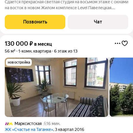
Сдается прекрасная светлая студия на восьмом этаже с окнами
на восток в новом Жилом комплексе Level Павелецкая.
Закрытая территория, Тихое место, Подземная парковка,
услуги консьерж сервиса и идеальное расположение.
Позвонить
Чат
130 000
₽
в месяц
56 м²
1-комн. квартира
6 этаж из 13
новостройка
Марксистская
16 мин.
ЖК «Счастье на Таганке»
, 3 квартал 2016