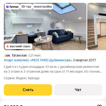
3D-тур
новостройка
высокий спрос
Таганская
21 мин.
Апарт-комплекс «MOS YARD Дубининская»
, 3 квартал 2017
Сдаётся студия площадью 33 кв.м. с дизайнерским ремонтом
на 3 этаже в 3-этажном доме на срок от 11 месяцев. Из техники
есть: Телевизор Духовой шкаф Стиральная машина
Сервис Яндекс Аренда
Холодильник Кондиционер Микроволновка Дом - кирпичный,
окна выходят на улицу.
Снять
Чат