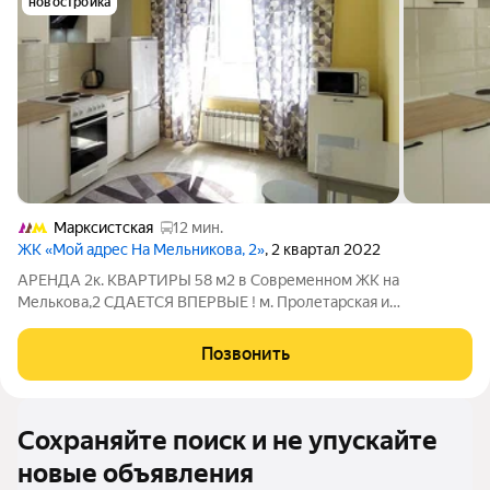
новостройка
Марксистская
12 мин.
ЖК «Мой адрес На Мельникова, 2»
, 2 квартал 2022
АРЕНДА 2к. КВАРТИРЫ 58 м2 в Современном ЖК на
Мелькова,2 СДАЕТСЯ ВПЕРВЫЕ ! м. Пролетарская и
Волгоградский проспект 8 мин пешком ТАГАНСКИЙ РАЙОН
ЦАО до Крутицкой набережной 15 мин Монолитный дом 2022
Позвонить
г Комфортный 9 этаж Дом с подземным паркингом, с
Сохраняйте поиск и не упускайте
новые объявления