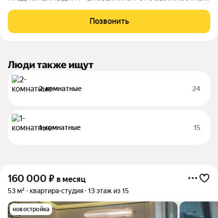
И ДЕТЕЙ!!! Дом премиум класса с подземным паркингом.
Квартира СТУДИЙНОГО плана. Панорамные окна в пол.
Позвонить
Современная мебель. Встроенный кухонный гарнитур. Вся
Люди также ищут
2-комнатные
24
1-комнатные
15
160 000
₽
в месяц
53 м²
квартира-студия
13 этаж из 15
новостройка