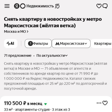
Снять квартиру в новостройках у метро
Марксистская (жёлтая ветка)
Москва и МО
AI
Фильтры
Марксистская
Квартиры 
1
71 предложение
•
по актуальности
Снять квартиру в новостройках у метро Марксистская (жёлтая
ветка) в Москве и МО — 71 объявление от агентств и
собственников по аренде квартир по цене от 71 990 ₽ до
1 000 000 ₽ на Яндекс Недвижимости. Каталог свежих
предложений площадью от 25 м² до 220 м² по долгосрочной и
посуточной аренде.
110 500
₽
в месяц
33 м²
апартаменты-студия
3 этаж из 3