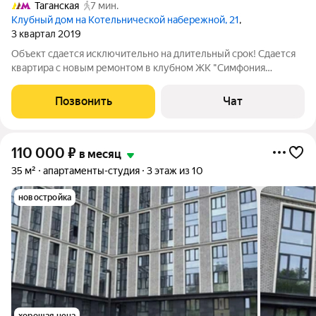
Таганская
7 мин.
Клубный дом на Котельнической набережной, 21
,
3 квартал 2019
Объект сдается исключительно на длительный срок! Сдается
квартира с новым ремонтом в клубном ЖК "Симфония
набережных". Ремонт только сделан, в квартире никто не жил.
Квартира полностью меблирована и готова к проживанию.
Позвонить
Чат
Канальная система
110 000
₽
в месяц
35 м²
апартаменты-студия
3 этаж из 10
новостройка