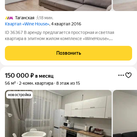
Таганская
18 мин.
Квартал «Wine House»
, 4 квартал 2016
ID 36367 В аренду предлагается просторная и светлая
квартира в элитном жилом комплексе «WineHouse»,
расположенном в самом сердце Москвы в шаговой
доступности от Кремля и парка Зарядье. Общая площадь 124
Позвонить
кв.м., расположена на 4 этаже. Высота
150 000
₽
в месяц
56 м²
2-комн. квартира
8 этаж из 15
новостройка