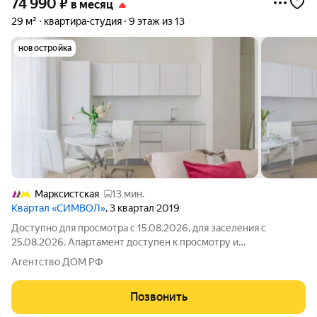
74 990
₽
в месяц
29 м²
квартира-студия
9 этаж из 13
новостройка
Марксистская
13 мин.
Квартал «СИМВОЛ»
, 3 квартал 2019
Доступно для просмотра с 15.08.2026, для заселения с
25.08.2026. Апартамент доступен к просмотру и
бронированию! Предлагается в долгосрочную аренду светлая
Агентство ДОМ РФ
студия в арендном доме «Символ» от ДОМ.РФ. №48 Доступна
рассрочка оплаты депозита на 3 месяца!
Позвонить