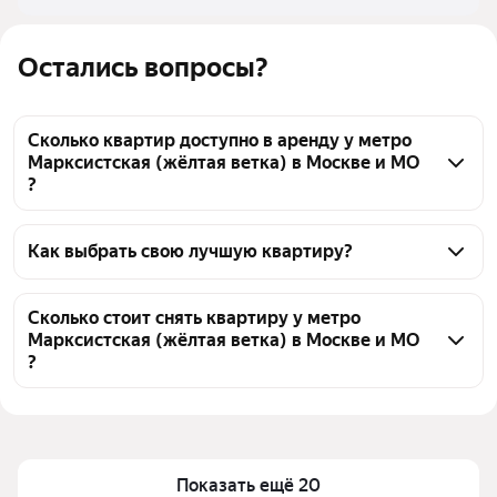
Остались вопросы?
Сколько квартир доступно в аренду у метро
Марксистская (жёлтая ветка) в Москве и МО
?
На Яндекс Недвижимости у метро Марксистская 
(жёлтая ветка) в Москве и МО доступно в аренду 
Как выбрать свою лучшую квартиру?
70 квартир, из них 5 объявлений от собственников, 
Чтобы снять квартиру в новостройках у метро 
66 объявлений от агентств
Марксистская (жёлтая ветка), воспользуйтесь 
Сколько стоит снять квартиру у метро
Марксистская (жёлтая ветка) в Москве и МО
удобными фильтрами и сортировкой для выбора 
?
среди предложений в выбранном районе
Цена за квадратный метр
1 415 — 5 769 ₽
Помимо удобной сортировки по цене аренды вы 
можете отсортировать результаты по стоимости 
Площадь
25 — 220 м²
квадратного метра или площади
Показать ещё 20