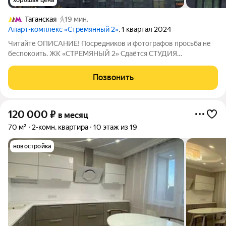
хорошая цена
Таганская
19 мин.
Апарт-комплекс «Стремянный 2»
, 1 квартал 2024
Читайте ОПИСАНИЕ! Посредников и фотографов просьба не
беспокоить. ЖК «СТРЕМЯНЫЙ 2» Сдаётся СТУДИЯ
(однокомнатные апартаменты) с дизайнерским ремонтом
общей площадью 35 кв.м., находящаяся по адресу: г. Москва,
Позвонить
Стремянный пер.2, расположенная на 3-м
120 000
₽
в месяц
70 м²
2-комн. квартира
10 этаж из 19
новостройка