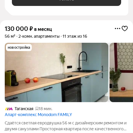
130 000
₽
в месяц
56 м²
2-комн. апартаменты
11 этаж из 16
новостройка
Таганская
18 мин.
Апарт-комплекс Monodom FAMILY
Сдаётcя светлaя евpодвушка 56 м с дизайнeрcким рeмoнтoм и
двумя cанузлами Проcтopнaя квaртира после качеcтвeнногo