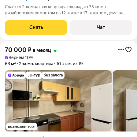
Сдаётся 2-комнатная квартира площадью 33 кв.м. с
дизайнерским ремонтом на 12 этаже в 17-этажном доме на
срок от 11 месяцев. Из техники есть: Телевизор Духовой шкаф
Стиральная машина Холодильник Дом - монолитный, окна
Снять
Чат
выходят во двор. В подъезде 2
70 000
₽
в месяц
Вернём 10%
63 м²
2-комн. квартира
10 этаж из 19
3D-тур
без залога
возможен торг