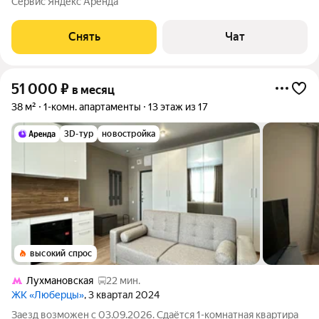
Сервис Яндекс Аренда
смеситель - Каменная мойка - Варочная панель электрическая
- Духовой шкаф -
Снять
Чат
51 000
₽
в месяц
38 м²
1-комн. апартаменты
13 этаж из 17
3D-тур
новостройка
высокий спрос
Лухмановская
22 мин.
ЖК «Люберцы»
, 3 квартал 2024
Заезд возможен с 03.09.2026. Сдаётся 1-комнатная квартира