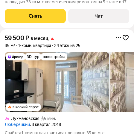
площадью 33 кв.м. с косметическим ремонтом на 5 этаже в 17-
этажном доме на срок от 11 месяцев. Из техники есть: Духовой
шкаф Стиральная машина Холодильник Посудомоечная
Снять
Чат
машина
59 500
₽
в месяц
35 м²
1-комн. квартира
24 этаж из 25
3D-тур
новостройка
высокий спрос
Лухмановская
5 мин.
Люберецкий
, 3 квартал 2018
Сдаётся 1-комнатная квартира площадью 35 кв.м. с