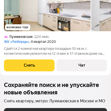
возможен торг
Лухмановская
20 мин.
ЖК «Люберцы»
, 4 квартал 2020
Сдаётся 2-комнатная квартира площадью 55 кв.м. с
косметическим ремонтом на 12 этаже в 17-этажном доме на
срок от 11 месяцев. Из техники есть: Духовой шкаф Стиральная
машина Холодильник Дом - монолитный, окна выходят во двор
Снять
Чат
и на улицу. В подъезде
Сохраняйте поиск и не упускайте
новые объявления
Снять квартиру, метро: Лухмановская в Москве и МО