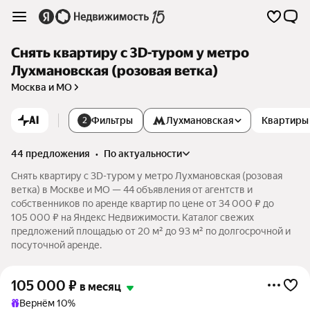
Снять квартиру c 3D-туром у метро
Лухмановская (розовая ветка)
Москва и МО
AI
Фильтры
Лухмановская
Квартиры
2
44 предложения
•
по актуальности
Снять квартиру c 3D-туром у метро Лухмановская (розовая
ветка) в Москве и МО — 44 объявления от агентств и
собственников по аренде квартир по цене от 34 000 ₽ до
105 000 ₽ на Яндекс Недвижимости. Каталог свежих
предложений площадью от 20 м² до 93 м² по долгосрочной и
посуточной аренде.
105 000
₽
в месяц
Вернём 10%