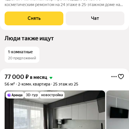
косметическим ремонтом на 24 этаже в 25-этажном доме на
срок от 11 месяцев. Из техники есть: Духовой шкаф Стиральная
машина Холодильник Кондиционер Микроволновка Пылесос
Снять
Чат
Дом - монолитный, окна
Люди также ищут
1-комнатные
20 предложений
77 000
₽
в месяц
56 м²
2-комн. квартира
25 этаж из 25
3D-тур
новостройка