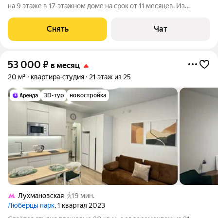
на 9 этаже в 17-этажном доме на срок от 11 месяцев. Из
техники есть: Стиральная машина Холодильник Чайник Дом -
панельный, окна выходят во двор. Есть консьерж. В подъезде 2
Снять
Чат
лифта - 1
53 000
₽
в месяц
20 м²
квартира-студия
21 этаж из 25
3D-тур
новостройка
Лухмановская
19 мин.
Люберцы парк
, 1 квартал 2023