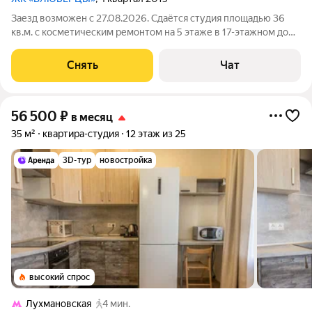
Заезд возможен с 27.08.2026. Сдаётся студия площадью 36
кв.м. с косметическим ремонтом на 5 этаже в 17-этажном доме
на срок от 11 месяцев. Из техники есть: Телевизор Стиральная
машина Холодильник Микроволновка Дом - кирпичный, окна
Снять
Чат
выходят во
56 500
₽
в месяц
35 м²
квартира-студия
12 этаж из 25
3D-тур
новостройка
высокий спрос
Лухмановская
4 мин.