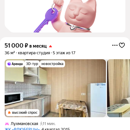
51 000
₽
в месяц
36 м²
квартира-студия
5 этаж из 17
3D-тур
новостройка
высокий спрос
Лухмановская
11 мин.
ЖК «ВЛЮБЕРЦЫ»
, 4 квартал 2015