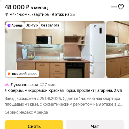
48 000
₽
в месяц
41 м²
1-комн. квартира
9 этаж из 25
3D-тур
без залога
высокий спрос
Лухмановская
17 мин.
Люберцы
,
микрорайон Красная Горка
,
проспект Гагарина
,
27/6
Заезд возможен с 29.08.2026. Сдаётся 1-комнатная квартира
площадью 41 кв.м. с косметическим ремонтом на 9 этаже в 25-
этажном доме на срок от 11 месяцев. Из техники есть:
Сервис Яндекс Аренда
Телевизор Духовой шкаф Стиральная машина Холодильник
Посудомоечная машина
Снять
Чат