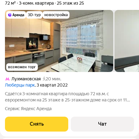
72 м²
3-комн. квартира
25 этаж из 25
3D-тур
новостройка
возможен торг
Лухмановская
20 мин.
Люберцы парк
, 3 квартал 2022
Сдаётся 3-комнатная квартира площадью 72 кв.м. с
евроремонтом на 25 этаже в 25-этажном доме на срок от 11
месяцев. Из техники есть: Телевизор Духовой шкаф
Сервис Яндекс Аренда
Стиральная машина Холодильник Посудомоечная машина
Микроволновка Пылесос Дом -
Снять
Чат