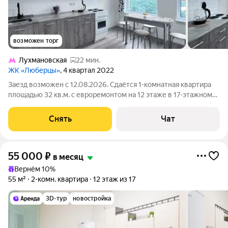
возможен торг
Лухмановская
22 мин.
ЖК «Люберцы»
, 4 квартал 2022
Заезд возможен с 12.08.2026. Сдаётся 1-комнатная квартира
площадью 32 кв.м. с евроремонтом на 12 этаже в 17-этажном
доме на срок от 11 месяцев. Из техники есть: Духовой шкаф
Стиральная машина Холодильник Пылесос Дом - монолитный,
Снять
Чат
окна выходят во
55 000
₽
в месяц
Вернём 10%
55 м²
2-комн. квартира
12 этаж из 17
3D-тур
новостройка