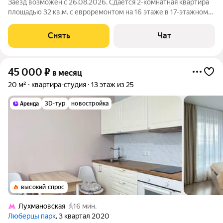
Заезд возможен с 26.08.2026. Сдаётся 2-комнатная квартира
площадью 32 кв.м. с евроремонтом на 16 этаже в 17-этажном
доме на срок от 11 месяцев. Из техники есть: Телевизор
Духовой шкаф Стиральная машина Холодильник
Снять
Чат
Посудомоечная машина
45 000
₽
в месяц
20 м²
квартира-студия
13 этаж из 25
3D-тур
новостройка
высокий спрос
Лухмановская
16 мин.
Люберцы парк
, 3 квартал 2020