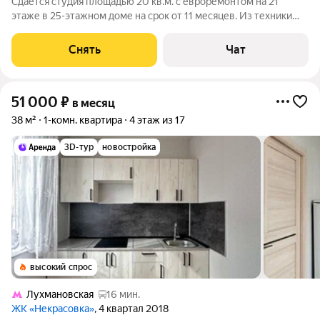
Сдаётся студия площадью 20 кв.м. с евроремонтом на 21
этаже в 25-этажном доме на срок от 11 месяцев. Из техники
есть: Стиральная машина Холодильник Микроволновка Дом -
монолитный, окна выходят во двор. В подъезде 3 лифта - 1
Снять
Чат
грузовой и 2
51 000
₽
в месяц
38 м²
1-комн. квартира
4 этаж из 17
3D-тур
новостройка
высокий спрос
Лухмановская
16 мин.
ЖК «Некрасовка»
, 4 квартал 2018