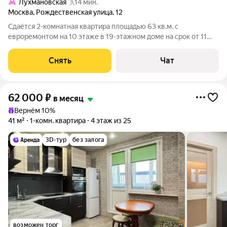
Лухмановская
14 мин.
Москва
,
Рождественская улица
,
12
Сдаётся 2-комнатная квартира площадью 63 кв.м. с
евроремонтом на 10 этаже в 19-этажном доме на срок от 11
месяцев. Из техники есть: Телевизор Духовой шкаф
Стиральная машина Холодильник Посудомоечная машина
Снять
Чат
Кондиционер Пылесос Дом - панельный,
62 000
₽
в месяц
Вернём 10%
41 м²
1-комн. квартира
4 этаж из 25
3D-тур
без залога
возможен торг