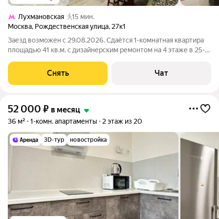
Лухмановская
15 мин.
Москва
,
Рождественская улица
,
27к1
Заезд возможен с 29.08.2026. Сдаётся 1-комнатная квартира
площадью 41 кв.м. с дизайнерским ремонтом на 4 этаже в 25-
этажном доме на срок от 11 месяцев. Из техники есть: Духовой
шкаф Варочная панель Стиральная машина Холодильник
Снять
Чат
Кондиционер
52 000
₽
в месяц
36 м²
1-комн. апартаменты
2 этаж из 20
3D-тур
новостройка