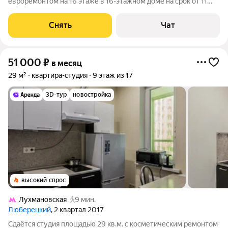
евроремонтом на 16 этаже в 16-этажном доме на срок от 11
месяцев. Из техники есть: Телевизор Духовой шкаф
Стиральная машина Холодильник Микроволновка Дом -
Снять
Чат
монолитный, окна выходят во двор. В
51 000
₽
в месяц
29 м²
квартира-студия
9 этаж из 17
3D-тур
новостройка
высокий спрос
Лухмановская
9 мин.
Люберецкий
, 2 квартал 2017
Сдаётся студия площадью 29 кв.м. с косметическим ремонтом