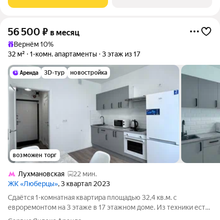
56 500
₽
в месяц
Вернём 10%
32 м²
1-комн. апартаменты
3 этаж из 17
3D-тур
новостройка
возможен торг
Лухмановская
22 мин.
ЖК «Люберцы»
, 3 квартал 2023
Сдаётся 1-комнатная квартира площадью 32,4 кв.м. с
евроремонтом на 3 этаже в 17 этажном доме. Из техники есть:
- Телевизор со Smart TV - Wi-fi роутер - Водосберегающий