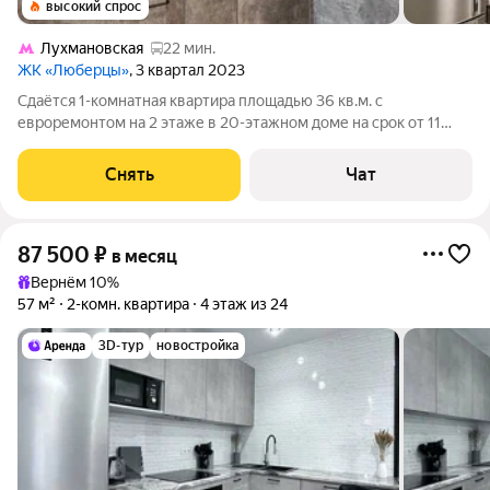
высокий спрос
Лухмановская
22 мин.
ЖК «Люберцы»
, 3 квартал 2023
Сдаётся 1-комнатная квартира площадью 36 кв.м. с
евроремонтом на 2 этаже в 20-этажном доме на срок от 11
месяцев. Из техники есть: Стиральная машина Холодильник
Посудомоечная машина Микроволновка Пылесос Дом -
Снять
Чат
монолитный, окна выходят на улицу.
87 500
₽
в месяц
Вернём 10%
57 м²
2-комн. квартира
4 этаж из 24
3D-тур
новостройка