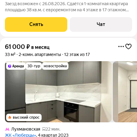
Заезд возможен с 26.08.2026. Сдаётся 1-комнатная квартира
площадью 38 кв.м. с евроремонтом на 4 этаже в 17-этажном
доме на срок от 11 месяцев. Из техники есть: Стиральная
машина Холодильник Дом - монолитный, окна выходят во
Снять
Чат
двор. Есть консьерж. В
61 000
₽
в месяц
33 м²
2-комн. апартаменты
12 этаж из 17
3D-тур
новостройка
высокий спрос
Лухмановская
22 мин.
ЖК «Люберцы»
, 4 квартал 2023