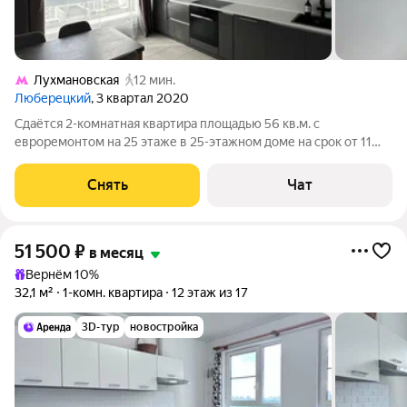
Лухмановская
12 мин.
Люберецкий
, 3 квартал 2020
Сдаётся 2-комнатная квартира площадью 56 кв.м. с
евроремонтом на 25 этаже в 25-этажном доме на срок от 11
месяцев. Из техники есть: Телевизор Духовой шкаф
Стиральная машина Холодильник Посудомоечная машина
Снять
Чат
Кондиционер Бойлер Микроволновка Дом
51 500
₽
в месяц
Вернём 10%
32,1 м²
1-комн. квартира
12 этаж из 17
3D-тур
новостройка