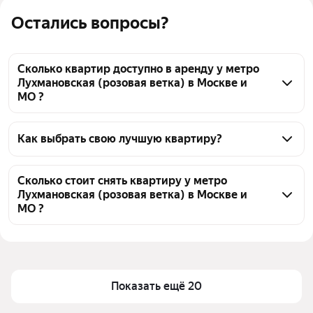
Остались вопросы?
Сколько квартир доступно в аренду у метро
Лухмановская (розовая ветка) в Москве и
МО ?
На Яндекс Недвижимости у метро Лухмановская 
(розовая ветка) в Москве и МО доступно в аренду 
Как выбрать свою лучшую квартиру?
40 квартир, из них 44 объявления от агентств
Чтобы снять квартиру c 3D-туром у метро 
Лухмановская (розовая ветка), воспользуйтесь 
Сколько стоит снять квартиру у метро
Лухмановская (розовая ветка) в Москве и
удобными фильтрами и сортировкой для выбора 
МО ?
среди предложений в выбранном районе
Цена за квадратный метр
944 — 2 650 ₽
Помимо удобной сортировки по цене аренды вы 
можете отсортировать результаты по стоимости 
Площадь
20 — 93 м²
квадратного метра или площади
Показать ещё 20