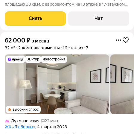
площадью 38 кв.м. с евроремонтом на 13 этаже в 17-этажном
доме на срок от 11 месяцев. Из техники есть: Телевизор
Духовой шкаф Стиральная машина Холодильник
Снять
Чат
Посудомоечная машина
62 000
₽
в месяц
32 м²
2-комн. апартаменты
16 этаж из 17
3D-тур
новостройка
высокий спрос
Лухмановская
22 мин.
ЖК «Люберцы»
, 4 квартал 2023