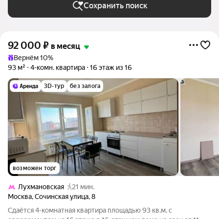
Сохранить поиск
92 000
₽
в месяц
Вернём 10%
93 м²
4-комн. квартира
16 этаж из 16
3D-тур
без залога
возможен торг
Лухмановская
21 мин.
Москва
,
Сочинская улица
,
8
Сдаётся 4-комнатная квартира площадью 93 кв.м. с