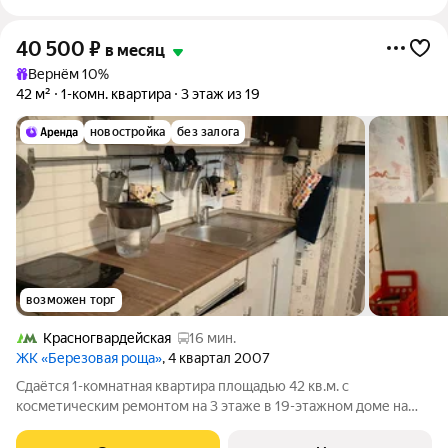
40 500
₽
в месяц
Вернём 10%
42 м²
1-комн. квартира
3 этаж из 19
новостройка
без залога
возможен торг
Красногвардейская
16 мин.
ЖК «Березовая роща»
, 4 квартал 2007
Сдаётся 1-комнатная квартира площадью 42 кв.м. с
косметическим ремонтом на 3 этаже в 19-этажном доме на
срок от 11 месяцев. Из техники есть: Стиральная машина
Холодильник Дом - кирпичный. Коммунальные услуги по