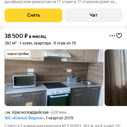
дизайнерским ремонтом на 17 этаже в 17-этажном доме на
срок от 11 месяцев. Из техники есть: Телевизор Smart TV 58, 4K
Духовой шкаф Стиральная машина с детским режимом
Снять
Чат
(обработка паром от аллергенов)
38 500
₽
в месяц
38,1 м²
1-комн. квартира
8 этаж из 19
новостройка
Красногвардейская
28 мин.
ЖК «Южное Видное»
, 1 квартал 2019
Сдаётся 1-комнатная квартира № 536493, 38.1 м, на 8 этаже 19-