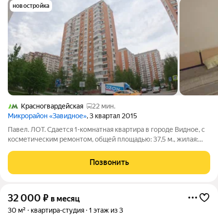
новостройка
Красногвардейская
22 мин.
Микрорайон «Завидное»
, 3 квартал 2015
Павел. ЛОТ. Сдается 1-комнатная квартира в городе Видное, с
косметическим ремонтом, общей площадью: 37,5 м., жилая:
18,9 м., кухня: 8 м., сан.узел совмещенный, квартира находится
на 4 этаже панельного 17 этажного дома. Квартира
Позвонить
укомплектована всей
32 000
₽
в месяц
30 м²
квартира-студия
1 этаж из 3