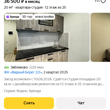
36 500
₽
в месяц
20 м²
квартира-студия
12 этаж из 25
3D-тур
новостройка
Зябликово
29 мин.
ЖК «Видный Берег 2.0»
, 2 квартал 2025
Заезд возможен с 10.08.2026. Сдаётся студия площадью 20
кв.м. с дизайнерским ремонтом на 12 этаже в 25-этажном доме
на срок от 11 месяцев. Из техники есть: Телевизор Стиральная
Сервис Яндекс Аренда
машина Холодильник Дом - монолитный, окна выходят во
двор. В подъезде
Снять
Чат