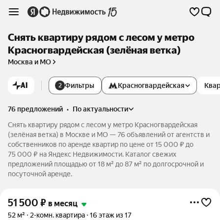
Снять квартиру рядом с лесом у метро
Красногвардейская (зелёная ветка)
Москва и МО
AI
Фильтры
Красногвардейская
Квар
2
76 предложений
•
по актуальности
Снять квартиру рядом с лесом у метро Красногвардейская
(зелёная ветка) в Москве и МО — 76 объявлений от агентств и
собственников по аренде квартир по цене от 15 000 ₽ до
75 000 ₽ на Яндекс Недвижимости. Каталог свежих
предложений площадью от 18 м² до 87 м² по долгосрочной и
посуточной аренде.
51 500
₽
в месяц
52 м²
2-комн. квартира
16 этаж из 17