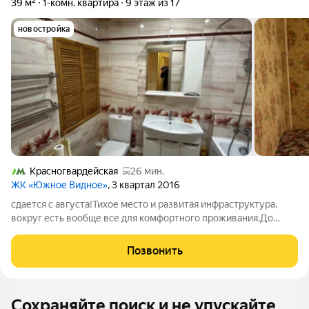
39 м²
1-комн. квартира
9 этаж из 17
новостройка
Красногвардейская
26 мин.
ЖК «Южное Видное»
, 3 квартал 2016
сдается с августа!Тихое место и развитая инфраструктура,
вокруг есть вообще все для комфортного проживания.До
метро Домодедовская 25 минут на автобусе, до станции
электричек "Расторгуево" 6 минут, 4 остановки. В квартире:
Позвонить
большая кровать и диван,
Сохраняйте поиск и не упускайте