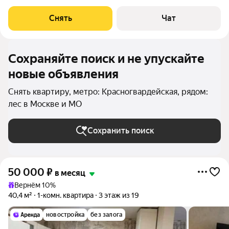
срок от 11 месяцев. Из техники есть: Телевизор Духовой шкаф
Стиральная машина Холодильник Кондиционер Бойлер
Снять
Чат
Микроволновка Пылесос Дом -
Сохраняйте поиск и не упускайте
новые объявления
Снять квартиру, метро: Красногвардейская, рядом:
лес в Москве и МО
Сохранить поиск
50 000
₽
в месяц
Вернём 10%
40,4 м²
1-комн. квартира
3 этаж из 19
новостройка
без залога