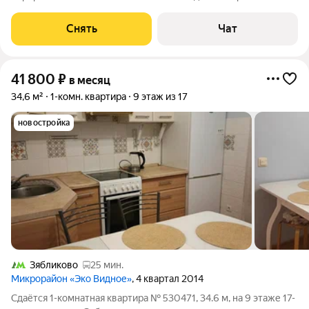
месяцев. Из техники есть: Духовой шкаф Стиральная машина
Холодильник Кондиционер Микроволновка В квартире
Снять
Чат
имеется ERGOMOTION Askona +
41 800
₽
в месяц
34,6 м²
1-комн. квартира
9 этаж из 17
новостройка
Зябликово
25 мин.
Микрорайон «Эко Видное»
, 4 квартал 2014
Сдаётся 1-комнатная квартира № 530471, 34.6 м, на 9 этаже 17-