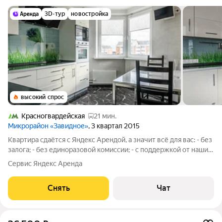
3D-тур
новостройка
высокий спрос
Красногвардейская
21 мин.
Микрорайон «Завидное»
, 3 квартал 2015
Квартира сдаётся с Яндекс Арендой, а значит всё для вас: - без
залога; - без единоразовой комиссии; - с поддержкой от наших
специалистов в процессе проживания. Мы можем показать
Сервис Яндекс Аренда
вам квартиру онлайн это так же детально, как вживую, только
вы не
Снять
Чат