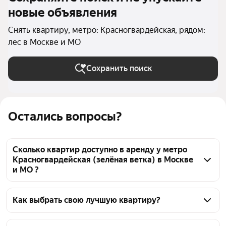
новые объявления
Снять квартиру, метро: Красногвардейская, рядом:
лес в Москве и МО
Сохранить поиск
Остались вопросы?
Сколько квартир доступно в аренду у метро
Красногвардейская (зелёная ветка) в Москве
и МО ?
На Яндекс Недвижимости у метро 
Красногвардейская (зелёная ветка) в Москве и МО 
Как выбрать свою лучшую квартиру?
доступно в аренду 80 квартир, из них 7 объявлений 
Чтобы снять квартиру рядом с лесом у метро 
от собственников, 69 объявлений от агентств