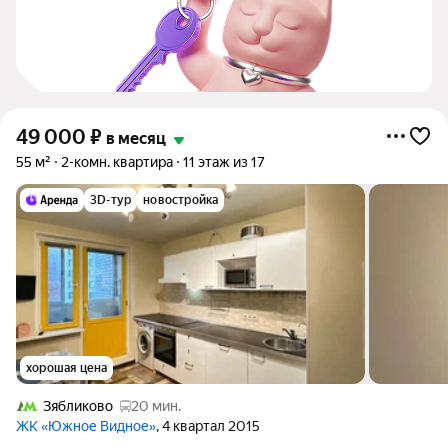
49 000
₽
в месяц
55 м²
2-комн. квартира
11 этаж из 17
3D-тур
новостройка
хорошая цена
Зябликово
20 мин.
ЖК «Южное Видное»
, 4 квартал 2015