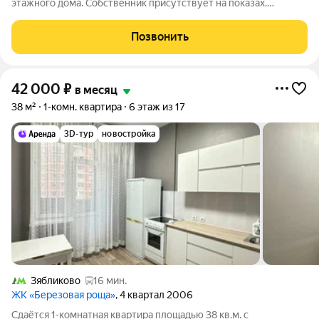
этажного дома. Собственник присутствует на показах.
Коммунальные платежи включены в стоимость. Счетчики
оплачиваются отдельно. По условиям проживания: можно с
Позвонить
детьми, можно с питомцами.
42 000
₽
в месяц
38 м²
1-комн. квартира
6 этаж из 17
3D-тур
новостройка
Зябликово
16 мин.
ЖК «Березовая роща»
, 4 квартал 2006
Сдаётся 1-комнатная квартира площадью 38 кв.м. с