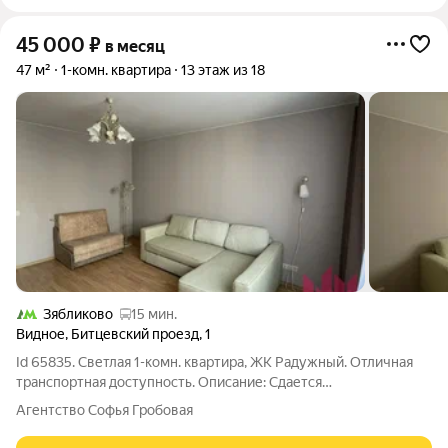
45 000
₽
в месяц
47 м²
1-комн. квартира
13 этаж из 18
Зябликово
15 мин.
Видное
,
Битцевский проезд
,
1
Id 65835. Светлая 1-комн. квартира, ЖК Радужный. Отличная
транспортная доступность. Описание: Сдается
комфортабельная квартира на длительный срок по адресу:
Агентство Софья Гробовая
Битцевский проезд, 1. О районе: Развитая инфраструктура: в
шаговой доступности остановка,