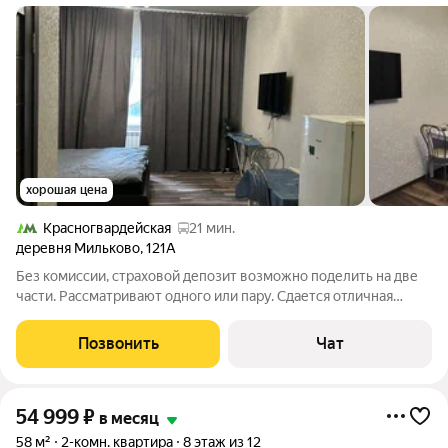
хорошая цена
Красногвардейская
21 мин.
деревня Мильково
,
121А
Без комиссии, страховой депозит возможно поделить на две
части. Рассматривают одного или пару. Сдается отличная
студия на 1-эт.в 3-ех.этажном доме. В квартире есть вся
необходимая мебель и техника для комфортного проживания.
Позвонить
Чат
Санузел совмещенный с
54 999
₽
в месяц
58 м²
2-комн. квартира
8 этаж из 12