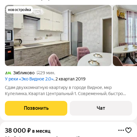
новостройка
Зябликово
29 мин.
У реки «Эко Видное 2.0»
, 2 квартал 2019
Сдам двухкомнатную квартиру в городе Видное, мкр
Купелинка, Квартал Центральный 1. Современный, быстро
растущий район в ближнем Подмосковье. Хорошо развита
социальная инфраструктура: сетевые магазины в шаговой
Позвонить
Чат
доступности, детский сад, школа,
38 000
₽
в месяц