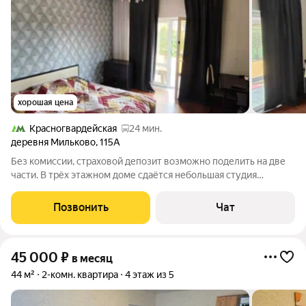
хорошая цена
Красногвардейская
24 мин.
деревня Мильково
,
115А
Без комиссии, страховой депозит возможно поделить на две
части. В трёх этажном доме сдаётся небольшая студия
гостиничного типа со своим индивидуальным санузлом, но
общей кухней на этаже. В комнате минимум современной
Позвонить
Чат
мебели - двухспальная кровать,
45 000
₽
в месяц
44 м²
2-комн. квартира
4 этаж из 5