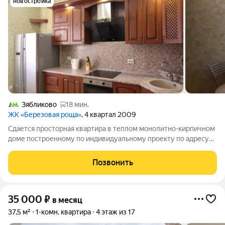
новостройка
Зябликово
18 мин.
ЖК «Березовая роща»
, 4 квартал 2009
Сдается просторная квартира в теплом монолитно-кирпичном
доме построенному по индивидуальному проекту по адресу
Ольховая улица дом 11. Отличная планировка, есть
гардеробная комната, большая кухня с выходом на лоджию. На
Позвонить
кухне, прихожей и санузле полы
35 000
₽
в месяц
37,5 м²
1-комн. квартира
4 этаж из 17