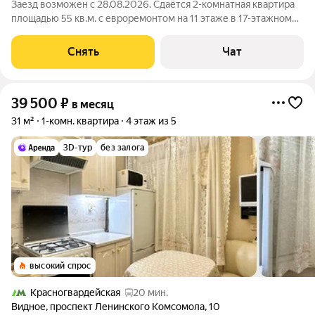
Заезд возможен с 28.08.2026. Сдаётся 2-комнатная квартира
площадью 55 кв.м. с евроремонтом на 11 этаже в 17-этажном
доме на срок от 11 месяцев. Из техники есть: Телевизор
Духовой шкаф Стиральная машина Холодильник
Снять
Чат
Посудомоечная машина
39 500
₽
в месяц
31 м²
1-комн. квартира
4 этаж из 5
3D-тур
без залога
высокий спрос
Красногвардейская
20 мин.
Видное
,
проспект Ленинского Комсомола
,
10