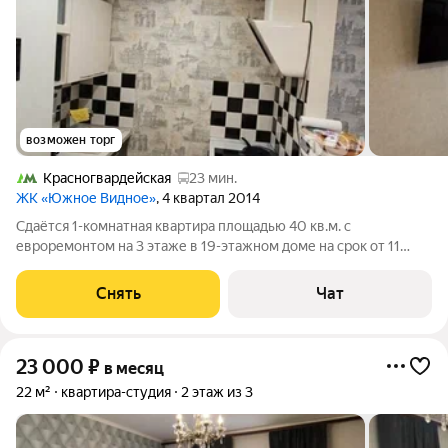
возможен торг
Красногвардейская
23 мин.
ЖК «Южное Видное»
, 4 квартал 2014
Сдаётся 1-комнатная квартира площадью 40 кв.м. с
евроремонтом на 3 этаже в 19-этажном доме на срок от 11
месяцев. Из техники есть: Телевизор Стиральная машина
Холодильник Дом - панельный, окна выходят во двор. В
Снять
Чат
подъезде 2 лифта - 1 грузовой и 1
23 000
₽
в месяц
22 м²
квартира-студия
2 этаж из 3