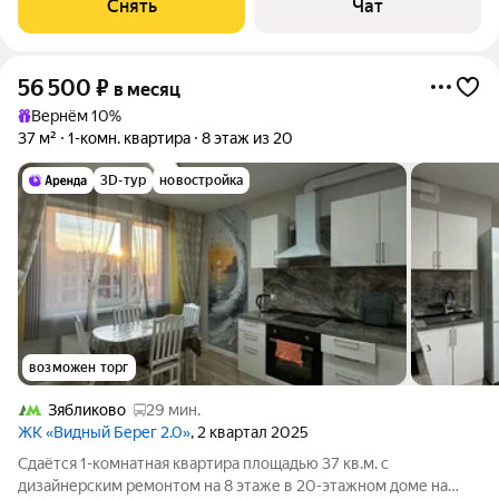
Снять
Чат
счетчикам оплачиваются дополнительно.
56 500
₽
в месяц
Вернём 10%
37 м²
1-комн. квартира
8 этаж из 20
3D-тур
новостройка
возможен торг
Зябликово
29 мин.
ЖК «Видный Берег 2.0»
, 2 квартал 2025
Сдаётся 1-комнатная квартира площадью 37 кв.м. с
дизайнерским ремонтом на 8 этаже в 20-этажном доме на