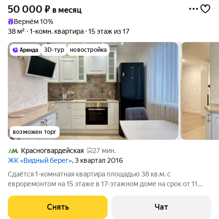
50 000
₽
в месяц
Вернём 10%
38 м²
1-комн. квартира
15 этаж из 17
3D-тур
новостройка
возможен торг
Красногвардейская
27 мин.
ЖК «Видный берег»
, 3 квартал 2016
Сдаётся 1-комнатная квартира площадью 38 кв.м. с
евроремонтом на 15 этаже в 17-этажном доме на срок от 11
месяцев. Из техники есть: Телевизор Духовой шкаф
Стиральная машина Холодильник Посудомоечная машина
Снять
Чат
Кондиционер Бойлер Дом - монолитный,