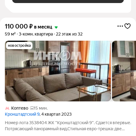
110 000
₽
в месяц
59 м²
3-комн. квартира
22 этаж из 32
новостройка
Коптево
15 мин.
Кронштадтский 9
, 4 квартал 2023
Номер лота 3538404 ЖК "Кронштадтский 9". Сдается впервые.
Потрясающий панорамный вид.Стильная евро-трешка: две
спальни и кухня- гостиная. Есть гардеробная комната.