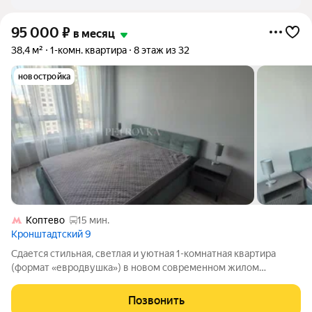
95 000
₽
в месяц
38,4 м²
1-комн. квартира
8 этаж из 32
новостройка
Коптево
15 мин.
Кронштадтский 9
Сдается стильная, светлая и уютная 1-комнатная квартира
(формат «евродвушка») в новом современном жилом
комплексе "Кронштадтский 9". В квартире еще никто не жил
вы будете первыми! Всё абсолютно новое: от дизайнерского
Позвонить
ремонта и мебели до