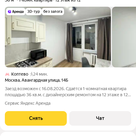
36 м²
1-комн. квартира
12 этаж из 12
3D-тур
без залога
Коптево
24 мин.
Москва
,
Авангардная улица
,
14Б
Заезд возможен с 16.08.2026. Сдаётся 1-комнатная квартира
площадью 36 кв.м. с дизайнерским ремонтом на 12 этаже в 12-
этажном доме на срок от 11 месяцев. Из техники есть:
Сервис Яндекс Аренда
Телевизор Стиральная машина Холодильник Кондиционер
Микроволновка Дом -
Снять
Чат