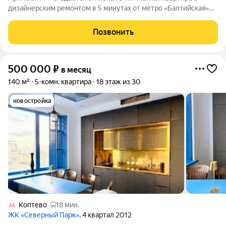
дизайнерским ремонтом в 5 минутах от метро «Балтийская»
Залог можно разбить на 2 месяца. Цена 150т.р. / мес.
Коммуналка, счетчики вода и свет оплачивается нанимателем.
Позвонить
У наймодателя есть
500 000
₽
в месяц
140 м²
5-комн. квартира
18 этаж из 30
новостройка
Коптево
18 мин.
ЖК «Северный Парк»
, 4 квартал 2012