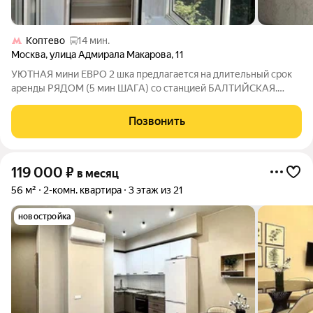
Коптево
14 мин.
Москва
,
улица Адмирала Макарова
,
11
УЮТНАЯ мини ЕВРО 2 шка предлагается на длительный срок
аренды РЯДОМ (5 мин ШАГА) со станцией БАЛТИЙСКАЯ.
Состояние - ОТЛИЧНОЕ. Спальный гарнитур оригинально
превращается в стену./ И обратно.. Гостинно-кухонная зона
Позвонить
отдельно с дорогим / удобным
119 000
₽
в месяц
56 м²
2-комн. квартира
3 этаж из 21
новостройка