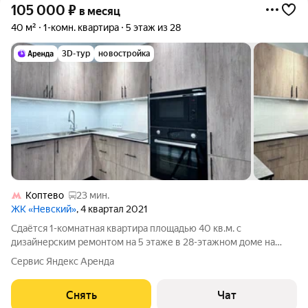
105 000
₽
в месяц
40 м²
1-комн. квартира
5 этаж из 28
3D-тур
новостройка
Коптево
23 мин.
ЖК «Невский»
, 4 квартал 2021
Сдаётся 1-комнатная квартира площадью 40 кв.м. с
дизайнерским ремонтом на 5 этаже в 28-этажном доме на
срок от 11 месяцев. Из техники есть: Духовой шкаф Стиральная
Сервис Яндекс Аренда
машина Холодильник Посудомоечная машина Кондиционер
Микроволновка Дом -
Снять
Чат