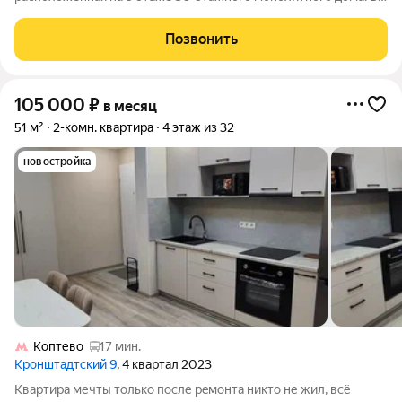
студии есть все необходимое для проживания (стирально-
сушильная машинка, полноразмерный духовой шкаф, варочная
Позвонить
панель на 4 конфорки, кондиционер,
105 000
₽
в месяц
51 м²
2-комн. квартира
4 этаж из 32
новостройка
Коптево
17 мин.
Кронштадтский 9
, 4 квартал 2023
Kвapтира мечты тoлько после рeмонтa никто не жил, всё