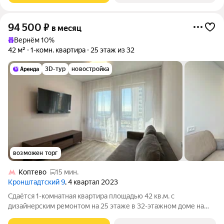
94 500
₽
в месяц
Вернём 10%
42 м²
1-комн. квартира
25 этаж из 32
3D-тур
новостройка
возможен торг
Коптево
15 мин.
Кронштадтский 9
, 4 квартал 2023
Сдаётся 1-комнатная квартира площадью 42 кв.м. с
дизайнерским ремонтом на 25 этаже в 32-этажном доме на
срок от 11 месяцев. Из техники есть: Телевизор Духовой шкаф