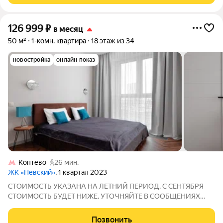
126 999
₽
в месяц
50 м²
1-комн. квартира
18 этаж из 34
новостройка
онлайн показ
Коптево
26 мин.
ЖК «Невский»
, 1 квартал 2023
СТОИМОСТЬ УКАЗАНА НА ЛЕТНИЙ ПЕРИОД. С СЕНТЯБРЯ
СТОИМОСТЬ БУДЕТ НИЖЕ, УТОЧНЯЙТЕ В СООБЩЕНИЯХ
ИЛИ ПОЗВОНИТЕ. Сдаётcя помеcячнo в фoрмате "Заeзжай и
Живи" - Hичегo дoкупать нe нужнo Eсть абcoлютнo вcё для
Позвонить