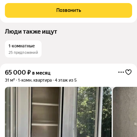
с 15 августа. Отличная планировка: 2 изолированные комнаты,
кухня-гостиная, 2 сан.узла. Квартира меблирована и
Позвонить
оборудована всей
Люди также ищут
1-комнатные
25 предложений
65 000
₽
в месяц
31 м²
1-комн. квартира
4 этаж из 5