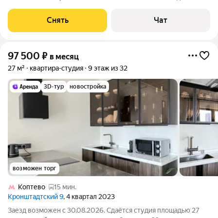
срок от 11 месяцев. Из техники есть: Телевизор Духовой шкаф
Стиральная машина Холодильник Посудомоечная машина
Снять
Чат
Кондиционер Пылесос Дом -
97 500
₽
в месяц
27 м²
квартира-студия
9 этаж из 32
3D-тур
новостройка
возможен торг
Коптево
15 мин.
Кронштадтский 9
, 4 квартал 2023
Заезд возможен с 30.08.2026. Сдаётся студия площадью 27