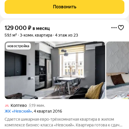
Кухонный гарнитур встроенный со всей бытовой техникой,
Позвонить
включая посудомоечную
129 000
₽
в месяц
59,1 м²
3-комн. квартира
4 этаж из 23
новостройка
Коптево
19 мин.
ЖК «Невский»
, 4 квартал 2016
Сдается шикарная евро-трёхкомнатная квартира в жилом
комплексе бизнес-класса «Невский». Квартира готова к сдаче