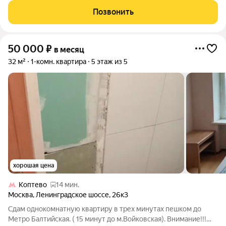
гостиной (при необходимости можно изолировать с помощью
Позвонить
дверей-купе), отдельная спальня,
50 000
₽
в месяц
32 м²
1-комн. квартира
5 этаж из 5
хорошая цена
Коптево
14 мин.
Москва
,
Ленинградское шоссе
,
26к3
Сдам однокомнатную квартиру в трех минутах пешком до
Метро Балтийская. ( 15 минут до м.Войковская). Внимание!!!