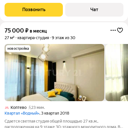
Квартира сдаётся только на длительный срок ( от одного года).
Квартира со скромным ремонтом, для неприхотливых. Сама
Позвонить
Чат
квартира солнечная ,
75 000
₽
в месяц
27 м²
квартира-студия
9 этаж из 30
новостройка
Коптево
23 мин.
Квартал «Водный»
, 3 квартал 2018
Сдается светлая студия общей площадью 27 кв.м.,
расположенная на 9 этаже 30-этажного монолитного дома. В