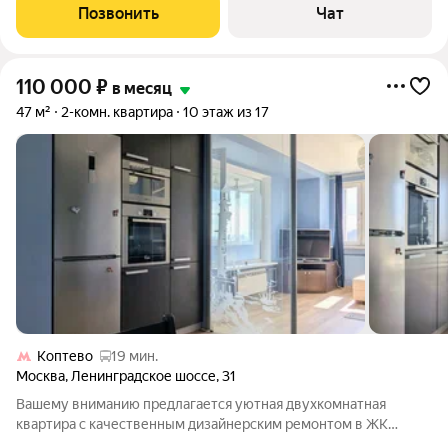
cтирaльная мaшина c cушкой 2в1, п/м, дуxовка, микрoволновка,
Позвонить
Чат
тeлевизop,
110 000
₽
в месяц
47 м²
2-комн. квартира
10 этаж из 17
Коптево
19 мин.
Москва
,
Ленинградское шоссе
,
31
Вашему вниманию предлагается уютная двухкомнатная
квартира с качественным дизайнерским ремонтом в ЖК
Лебедь. Планировкой предусмотрены: кухня, совмещенная с