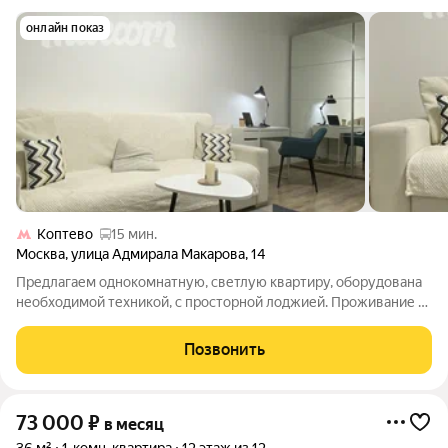
онлайн показ
Коптево
15 мин.
Москва
,
улица Адмирала Макарова
,
14
Предлагаем однокомнатную, светлую квартиру, оборудована
необходимой техникой, с просторной лоджией. Проживание с
детьми и животными не допускается. Дом в 120 метрах от
метро Водный стадион, въезд на придомовую территорию
Позвонить
закрыт шлагбаумом, в 200
73 000
₽
в месяц