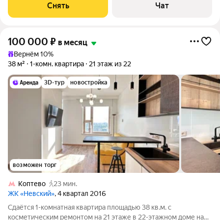
Стиральная машина Сушильная машина Холодильник
Снять
Чат
Кондиционер Микроволновка Дом -
100 000
₽
в месяц
Вернём 10%
38 м²
1-комн. квартира
21 этаж из 22
3D-тур
новостройка
возможен торг
Коптево
23 мин.
ЖК «Невский»
, 4 квартал 2016
Сдаётся 1-комнатная квартира площадью 38 кв.м. с
косметическим ремонтом на 21 этаже в 22-этажном доме на