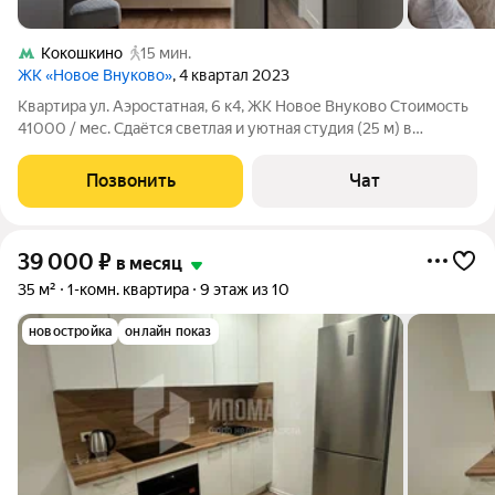
Кокошкино
15 мин.
ЖК «Новое Внуково»
, 4 квартал 2023
Квартира ул. Аэростатная, 6 к4, ЖК Новое Внуково Стоимость
41000 / мес. Сдаётся светлая и уютная студия (25 м) в
современном жилом комплексе комфорт-класса. Идеальный
вариант для одного человека или пары, ценящих комфорт и
Позвонить
Чат
тишину. Заезд с 13 июля
39 000
₽
в месяц
35 м²
1-комн. квартира
9 этаж из 10
новостройка
онлайн показ