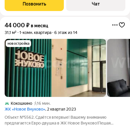
духовка/ стиральная машина/ гардеробная/ сушилка для
Позвонить
Чат
одежды/ посуда/ пылесос/
44 000
₽
в месяц
31,1 м²
1-комн. квартира
6 этаж из 14
новостройка
Кокошкино
16 мин.
ЖК «Новое Внуково»
, 2 квартал 2023
Объект №5562. Сдаётся впервые! Вашему вниманию
предлагается Евро-двушка в ЖК Новое Внуково!Пешая
доступность МЦД-4 Кокошкино! Квартира оборудована