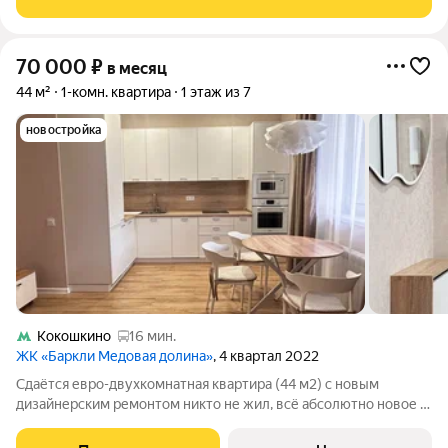
Следует , иметь ввиду,
70 000
₽
в месяц
44 м²
1-комн. квартира
1 этаж из 7
новостройка
Кокошкино
16 мин.
ЖК «Баркли Медовая долина»
, 4 квартал 2022
Сдаётся евро-двухкомнатная квартира (44 м2) с новым
дизайнерским ремонтом никто не жил, всё абсолютно новое и
продуманное до мелочей. Планировка: просторная кухня-
гостиная, отдельная спальня, гардеробная комната и