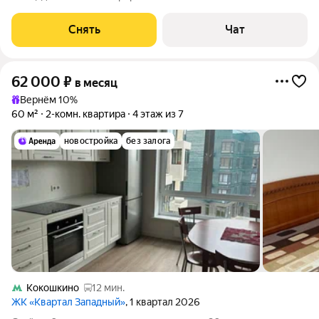
доме на срок от 11 месяцев. Из техники есть: Стиральная
машина Холодильник Микроволновка Дом - монолитный, окна
Снять
Чат
выходят во двор. В
62 000
₽
в месяц
Вернём 10%
60 м²
2-комн. квартира
4 этаж из 7
новостройка
без залога
Кокошкино
12 мин.
ЖК «Квартал Западный»
, 1 квартал 2026