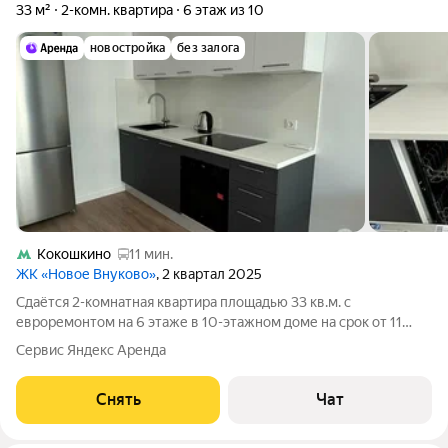
33 м²
2-комн. квартира
6 этаж из 10
новостройка
без залога
Кокошкино
11 мин.
ЖК «Новое Внуково»
, 2 квартал 2025
Сдаётся 2-комнатная квартира площадью 33 кв.м. с
евроремонтом на 6 этаже в 10-этажном доме на срок от 11
месяцев. Из техники есть: Духовой шкаф Холодильник
Сервис Яндекс Аренда
Посудомоечная машина Кондиционер Дом - монолитный. В
подъезде 2 лифта - 1 грузовой и 1
Снять
Чат