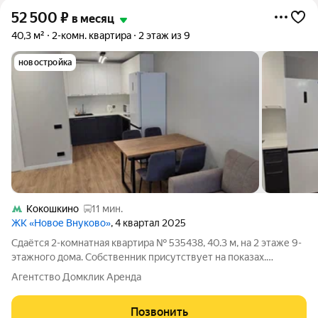
52 500
₽
в месяц
40,3 м²
2-комн. квартира
2 этаж из 9
новостройка
Кокошкино
11 мин.
ЖК «Новое Внуково»
, 4 квартал 2025
Сдаётся 2-комнатная квартира № 535438, 40.3 м, на 2 этаже 9-
этажного дома. Собственник присутствует на показах.
Коммунальные платежи включены в стоимость. Счетчики
Агентство Домклик Аренда
оплачиваются отдельно. По условиям проживания: можно с
детьми, без питомцев. Срок
Позвонить