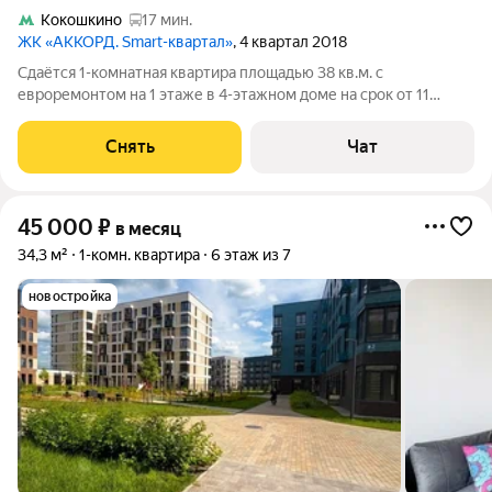
Кокошкино
17 мин.
ЖК «АККОРД. Smart-квартал»
, 4 квартал 2018
Сдаётся 1-комнатная квартира площадью 38 кв.м. с
евроремонтом на 1 этаже в 4-этажном доме на срок от 11
месяцев. Из техники есть: Телевизор Духовой шкаф
Стиральная машина Холодильник Дом - монолитный.
Снять
Чат
Коммунальные услуги по счетчикам оплачиваются
45 000
₽
в месяц
34,3 м²
1-комн. квартира
6 этаж из 7
новостройка