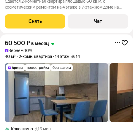
Сдаётся 2-комнатная квартира площадью 60 кв.м. с
косметическим ремонтом на 4 этаже в 7-этажном доме на
срок от 11 месяцев. Из техники есть: Духовой шкаф Стиральная
машина Холодильник Дом - монолитный. Коммунальные
Снять
Чат
услуги по счетчикам оплачиваются
60 500
₽
в месяц
Вернём 10%
40 м²
2-комн. квартира
14 этаж из 14
новостройка
без залога
Кокошкино
16 мин.