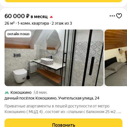
60 000
₽
в месяц
26 м²
1-комн. квартира
2 этаж из 3
онлайн показ
Кокошкино
8 мин.
дачный посёлок Кокошкино
,
Учительская улица
,
24
Приватные апартаменты в пешей доступности от метро
Кокошкино ( МЦД 4) , состоят из : спальни с балконом 25 м2 , на
втором этаже 3 этажного кирпичного дома с собственной
ванной комнатой. Кухня и гостиная 65 м2 на первом этаже.
Позвонить