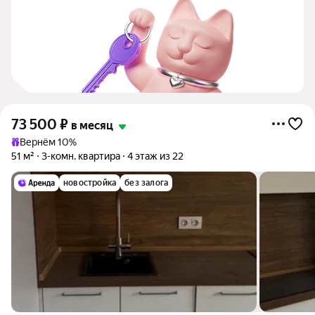
73 500
₽
в месяц
Вернём 10%
51 м²
3-комн. квартира
4 этаж из 22
новостройка
без залога