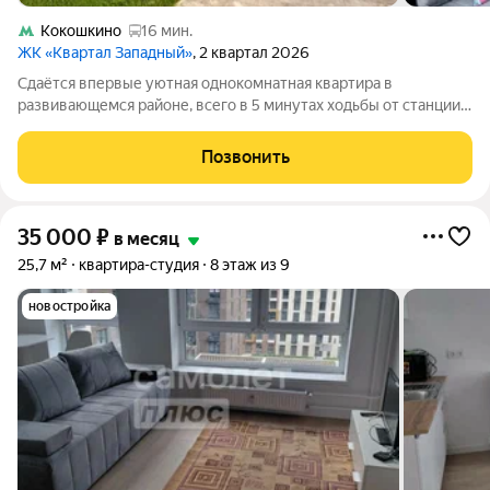
Кокошкино
16 мин.
ЖК «Квартал Западный»
, 2 квартал 2026
Сдаётся впервые уютная однокомнатная квартира в
развивающемся районе, всего в 5 минутах ходьбы от станции
МЦД. Дом расположен на закрытой территории. Рядом
находится лесополоса прекрасное место для прогулок и
Позвонить
отдыха на свежем воздухе. Тихий и
35 000
₽
в месяц
25,7 м²
квартира-студия
8 этаж из 9
новостройка