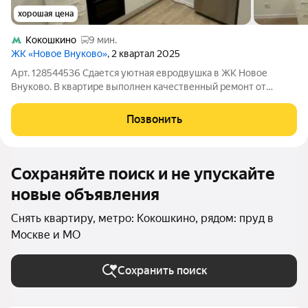
хорошая цена
Кокошкино
9 мин.
ЖК «Новое Внуково»
, 2 квартал 2025
Арт. 128544536 Сдается уютная евродвушка в ЖК Новое
Внуково. В квартире выполнен качественный ремонт от
застройщика, установлена новая мебель и техника. Никто не
жил. Квартира сдается впервые! Есть всё, что нужно для
Позвонить
комфортного проживания. Район
Сохраняйте поиск и не упускайте
новые объявления
Снять квартиру, метро: Кокошкино, рядом: пруд в
Москве и МО
Сохранить поиск