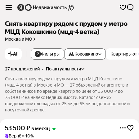
Снять квартиру рядом с прудом у метро
МЦД Кокошкино (мцд-4 ветка)
Москва и МО
AI
Фильтры
Кокошкино
Квартиры от
2
27 предложений
•
по актуальности
Снять квартиру рядом с прудом у метро МЦД Кокошкино
(мцд-4 ветка) в Москве и МО — 27 объявлений от агентств и
собственников по аренде квартир по цене от 35 000 ₽ до
75 000 ₽ на Яндекс Недвижимости. Каталог свежих
предложений площадью от 25 м² до 65 м² по долгосрочной и
посуточной аренде.
53 500
₽
в месяц
Вернём 10%