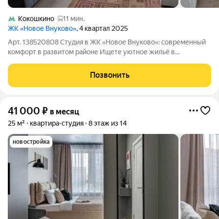
Кокошкино
11 мин.
ЖК «Новое Внуково»
, 4 квартал 2025
Арт. 138520808 Студия в ЖК «Новое Внуково»: современный
комфорт в развитом районе Ищете уютное жильё в
новостройке эта студия станет отличным вариантом! Светлая
и функциональная студия в современном ЖК «Новое Внуково»
Позвонить
уже готова к заселению: в ней
41 000
₽
в месяц
25 м²
квартира-студия
8 этаж из 14
новостройка