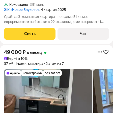
Кокошкино
11 мин.
ЖК «Новое Внуково»
, 4 квартал 2025
Сдаётся 3-комнатная квартира площадью 51 кв.м. с
евроремонтом на 4 этаже в 22-этажном доме на срок от 11
месяцев. Из техники есть: Духовой шкаф Холодильник Дом -
кирпичный. В подъезде 2 лифта - 1 грузовой и 1 пассажирский.
Снять
Чат
Коммунальные услуги по
49 000
₽
в месяц
Вернём 10%
37 м²
1-комн. квартира
2 этаж из 7
новостройка
без залога