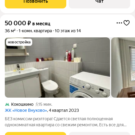
Позвонить
Чат
современный санузел. Потолки 2,80+
50 000
₽
в месяц
36 м²
1-комн. квартира
10 этаж из 14
новостройка
Кокошкино
15 мин.
ЖК «Новое Внуково»
, 4 квартал 2023
БЕЗ комиссии риэлтора! Сдается светлая полноценная
однокомнатная квартира со свежим ремонтом, Есть все для
комфортного проживания, холодильник/ микроволновая печь/