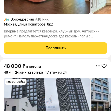
Воронцовская
18 мин.
Москва
,
улица Новаторов
,
8к2
Впервые предлагается квартира. Клубный дом. Авторский
ремонт. На полу паркетная доска, где кафель - полы с
подогревом, стены декоративная штукатурка. Большая
гостиная, две спальни. Импортная мебель. Кухня встроенная,
Позвонить
вся бытовая техника, ПММ, СМА, в
48 000
₽
в месяц
48 м²
2-комн. квартира
17 этаж из 24
новостройка