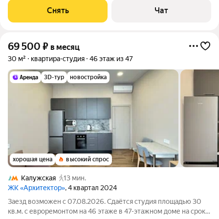
Телевизор Духовой шкаф Стиральная машина Холодильник
Снять
Чат
Посудомоечная машина
69 500
₽
в месяц
30 м²
квартира-студия
46 этаж из 47
3D-тур
новостройка
хорошая цена
высокий спрос
Калужская
13 мин.
ЖК «Архитектор»
, 4 квартал 2024
Заезд возможен с 07.08.2026. Сдаётся студия площадью 30
кв.м. с евроремонтом на 46 этаже в 47-этажном доме на срок