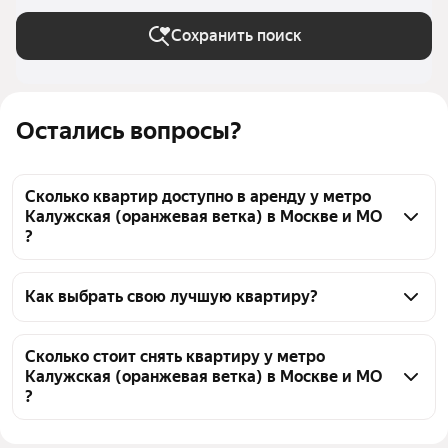
Сохранить поиск
Остались вопросы?
Сколько квартир доступно в аренду у метро
Калужская (оранжевая ветка) в Москве и МО
?
На Яндекс Недвижимости у метро Калужская 
(оранжевая ветка) в Москве и МО доступно в 
Как выбрать свою лучшую квартиру?
аренду 90 квартир, из них 2 объявления от 
Чтобы снять квартиру в новостройках у метро 
собственников, 87 объявлений от агентств
Калужская (оранжевая ветка), воспользуйтесь 
Сколько стоит снять квартиру у метро
Калужская (оранжевая ветка) в Москве и МО
удобными фильтрами и сортировкой для выбора 
?
среди предложений в выбранном районе
Цена за квадратный метр
1 000 — 4 000 ₽
Помимо удобной сортировки по цене аренды вы 