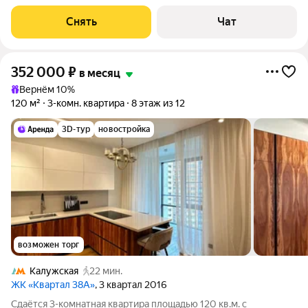
от 11 месяцев. Из техники есть: Духовой шкаф Стиральная
машина Холодильник Кондиционер Микроволновка Пылесос
Снять
Чат
Дом - монолитный,
352 000
₽
в месяц
Вернём 10%
120 м²
3-комн. квартира
8 этаж из 12
3D-тур
новостройка
возможен торг
Калужская
22 мин.
ЖК «Квартал 38А»
, 3 квартал 2016
Сдаётся 3-комнатная квартира площадью 120 кв.м. с