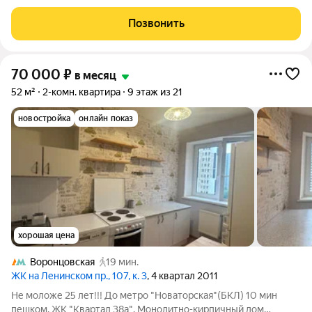
по индивидуальному дизайну. Большая гардеробная. Ванная
комната 15 метров. Балкон застеклен. Итальянский кафель.
Позвонить
Стеклопакеты.
70 000
₽
в месяц
52 м²
2-комн. квартира
9 этаж из 21
новостройка
онлайн показ
хорошая цена
Воронцовская
19 мин.
ЖК на Ленинском пр., 107, к. 3
, 4 квартал 2011
Не моложе 25 лет!!! До метро "Новаторская"(БКЛ) 10 мин
пешком. ЖК "Квартал 38а". Монолитно-кирпичный дом