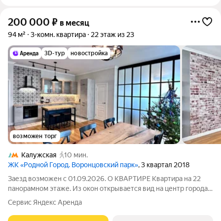
200 000
₽
в месяц
94 м²
3-комн. квартира
22 этаж из 23
3D-тур
новостройка
возможен торг
Калужская
10 мин.
ЖК «Родной Город. Воронцовский парк»
, 3 квартал 2018
Заезд возможен с 01.09.2026. О КВАРТИРЕ Квартира на 22
панорамном этаже. Из окон открывается вид на центр города и
Воронцовский парк. Планировка включает спальню с
Сервис Яндекс Аренда
отдельной ванной, детскую комнату, просторную кухню-
столовую, гостиную (можно