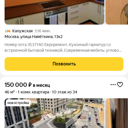
Калужская
16 мин.
Москва
,
улица Намёткина
,
13к2
Номер лота 3537140 Евроремонт. Кухонный гарнитур со
встроенной бытовой техникой. Современная мебель: угловой
диван, горка, ТВ, шкаф-купе в прихожей. Санузел раздельный,
застекленная лоджия. Полы ламинат, плитка. Консьерж.
Позвонить
Рассмотрим 1 - 2 человек.
150 000
₽
в месяц
46 м²
1-комн. квартира
10 этаж из 34
новостройка