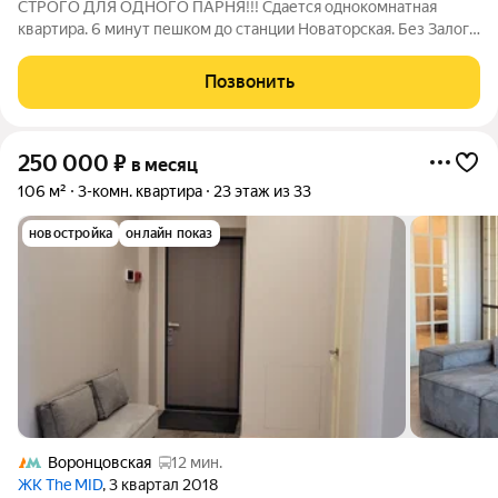
СТРОГО ДЛЯ ОДНОГО ПАРНЯ!!! Сдается однокомнатная
квартира. 6 минут пешком до станции Новаторская. Без Залога.
Ремонт от застройщика,все чисто и уютно,квартира сдается на
длительный срок. Хорошее расположение, большая кухня. На
Позвонить
кухне холодильник,СВЧ,
250 000
₽
в месяц
106 м²
3-комн. квартира
23 этаж из 33
новостройка
онлайн показ
Воронцовская
12 мин.
ЖК The MID
, 3 квартал 2018