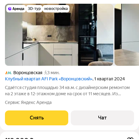
3D-тур
новостройка
Воронцовская
3 мин.
Клубный квартал AFI Park «Воронцовский»
, 1 квартал 2024
Сдаётся студия площадью 34 кв.м. с дизайнерским ремонтом
на 2 этаже в 12-этажном доме на срок от 11 месяцев. Из
техники есть: Телевизор Духовой шкаф Стиральная машина
Сервис Яндекс Аренда
Сушильная машина Холодильник Посудомоечная машина
Микроволновка Пылесос Дом
Снять
Чат