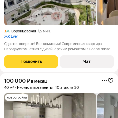
Воронцовская
5 мин.
ЖК Ever
Сдается впервые! Без комиссии! Современная квартира
Евродвухкомнатная с дизайнерским ремонтом в новом жилом
комплексе Ever. ЖК Ever бизнес-класса, с шикарной входной
группой, круглосуточный консьерж, охрана. В квартире высота
Позвонить
Чат
потолков 3 метра, сделан
100 000
₽
в месяц
40 м²
1-комн. апартаменты
10 этаж из 30
новостройка