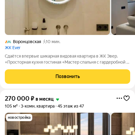
Воронцовская
10 мин.
ЖК Ever
Сдаётся впервые шикарная видовая квартира в ЖК Эвер.
+Просторная кухня гостиная +Мастер спальня с гардеробной и
своим санузлом +Стиральная и сушильная машина +Гостевой
санузел +Изысканный дизайнерский ремонт, который не будет
Позвонить
вас напрягать. В
270 000
₽
в месяц
105 м²
3-комн. квартира
45 этаж из 47
новостройка