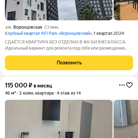
Воронцовская
3 мин.
Клубный квартал AFI Park «Воронцовский»
, 1 квартал 2024
СДАЁТСЯ КВАРТИРА БЕЗ ОТДЕЛКИ В ЖК БИЗНЕСКЛАССА.
Идеальный вариант для ремонта под себя или размещения
рабочих с комфортом премиумуровня вокруг! Выгодные
условия специально для вас: стоимость аренды фиксируется
Позвонить
на 5 лет никаких неожиданных
115 000
₽
в месяц
46 м²
2-комн. квартира
4 этаж из 14