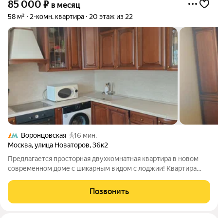
85 000
₽
в месяц
58 м²
2-комн. квартира
20 этаж из 22
Воронцовская
16 мин.
Москва
,
улица Новаторов
,
36к2
Предлагается просторная двухкомнатная квартира в новом
современном доме с шикарным видом с лоджии! Квартира
обставлена современной мебелью и техникой. Встроенная
кухня. Посудомоечная машина. Стиральная машина.
Позвонить
Холодильник. Комнаты изолированные.