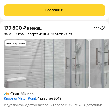
№4251 с евро планировкой (кухня-гостиная + 1 спальня) с
высокими потолками площадью 49 м2, расположенная на
Позвонить
тринадцатом этаже нового арендного
179 800
₽
в месяц
86 м²
3-комн. апартаменты
11 этаж из 28
новостройка
Фили
15 мин.
Квартал Match Point
, 4 квартал 2019
Идут показы с датой заселения после 19.08.2026. Доступна к