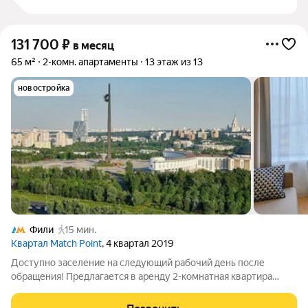
131 700
₽
в месяц
65 м²
2-комн. апартаменты
13 этаж из 13
новостройка
Фили
15 мин.
Квартал Match Point
, 4 квартал 2019
Доступно заселение на следующий рабочий день после
обращения! Предлагается в аренду 2-комнатная квартира
№4246 с евро планировкой (кухня-гостиная + 1 спальня),
высокими потолками площадью 65 м2, расположенная на