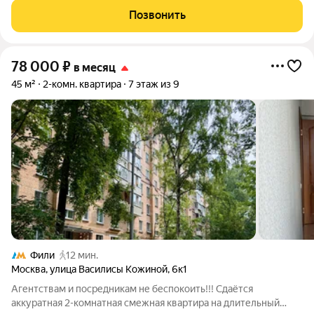
потолками площадью 45 м2, расположенная на одиннадцатом
Позвонить
этаже нового арендного дома класса Матч
78 000
₽
в месяц
45 м²
2-комн. квартира
7 этаж из 9
Фили
12 мин.
Москва
,
улица Василисы Кожиной
,
6к1
Агентствам и посредникам не беспокоить!!! Сдаётся
аккуратная 2-комнатная смежная квартира на длительный