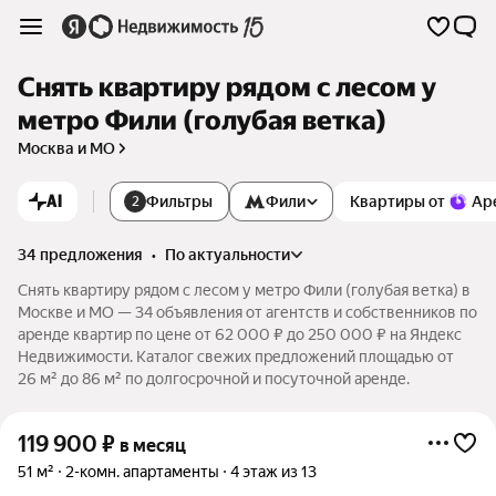
Снять квартиру рядом с лесом у
метро Фили (голубая ветка)
Москва и МО
AI
Фильтры
Фили
Квартиры от
Ар
2
34 предложения
•
по актуальности
Снять квартиру рядом с лесом у метро Фили (голубая ветка) в
Москве и МО — 34 объявления от агентств и собственников по
аренде квартир по цене от 62 000 ₽ до 250 000 ₽ на Яндекс
Недвижимости. Каталог свежих предложений площадью от
26 м² до 86 м² по долгосрочной и посуточной аренде.
119 900
₽
в месяц
51 м²
2-комн. апартаменты
4 этаж из 13