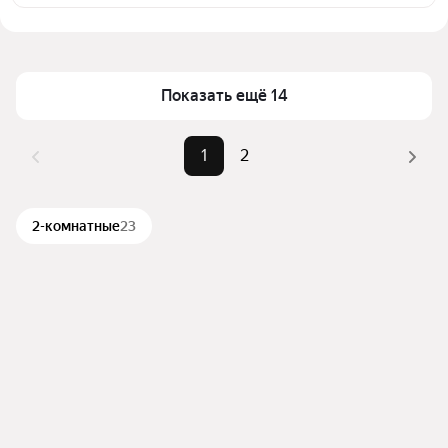
предложений в выбранном районе
Цена за квадратный метр
1 356 — 3 731 ₽
Помимо удобной сортировки по цене аренды вы 
Площадь
26 — 86 м²
можете отсортировать результаты по стоимости 
квадратного метра или площади
Показать ещё 14
1
2
2-комнатные
23