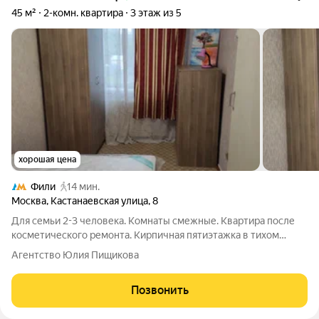
45 м²
2-комн. квартира
3 этаж из 5
хорошая цена
Фили
14 мин.
Москва
,
Кастанаевская улица
,
8
Для семьи 2-3 человека. Комнаты смежные. Квартира после
косметического ремонта. Кирпичная пятиэтажка в тихом
дворе. 2 автобусные остановки и вы на Кутузовском
Агентство Юлия Пищикова
проспекте. Проходная комната 16 метров, запроходная
спальня 9 метров. Есть мебель и
Позвонить