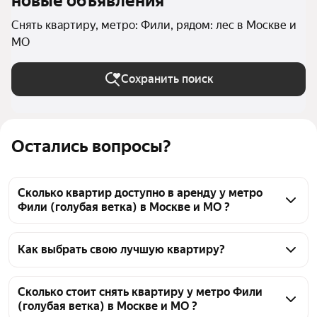
новые объявления
Снять квартиру, метро: Фили, рядом: лес в Москве и
МО
Сохранить поиск
Остались вопросы?
Сколько квартир доступно в аренду у метро
Фили (голубая ветка) в Москве и МО ?
На Яндекс Недвижимости у метро Фили (голубая 
ветка) в Москве и МО доступно в аренду 30 
Как выбрать свою лучшую квартиру?
квартир, из них 3 объявления от собственников, 31 
Чтобы снять квартиру рядом с лесом у метро Фили 
объявление от агентств
(голубая ветка), воспользуйтесь удобными 
Сколько стоит снять квартиру у метро Фили
(голубая ветка) в Москве и МО ?
фильтрами и сортировкой для выбора среди 