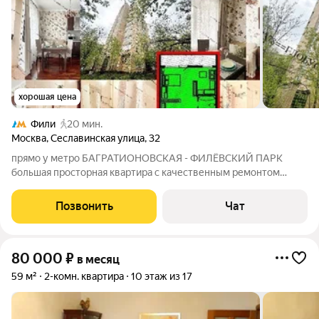
хорошая цена
Фили
20 мин.
Москва
,
Сеславинская улица
,
32
прямо у метро БАГРАТИОНОВСКАЯ - ФИЛЁВСКИЙ ПАРК
большая просторная квартира с качественным ремонтом
прямо у метро . Кондиционер , большая застекленная
панорамная лоджия , гарнитурная мебель , бытовая техника ,
Позвонить
Чат
встроенный кухонный гарнитур , большой
80 000
₽
в месяц
59 м²
2-комн. квартира
10 этаж из 17