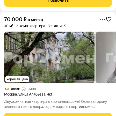
Позвонить
тринадцатом этаже нового арендного
70 000
₽
в месяц
46 м²
2-комн. квартира
3 этаж из 5
хорошая цена
Фили
13 мин.
Москва
,
улица Алябьева
,
4к1
Двухкомнатная квартира в кирпичном доме! Окна в сторону
зеленого тихого двора, рядом парк со спортивными
площадками, прогулочными и велодорожками 2 станции