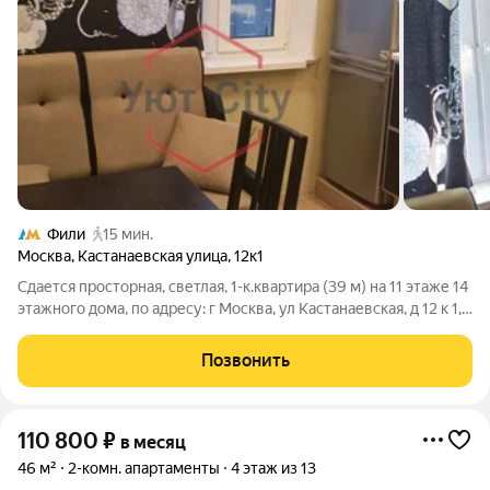
Фили
15 мин.
Москва
,
Кастанаевская улица
,
12к1
Сдается просторная, светлая, 1-к.квартира (39 м) на 11 этаже 14
этажного дома, по адресу: г Москва, ул Кастанаевская, д 12 к 1,
станция метро Багратионовская. Квартира оборудована всем
необходимым для проживания, заезжай и живи.
Позвонить
Преимущества
110 800
₽
в месяц
46 м²
2-комн. апартаменты
4 этаж из 13