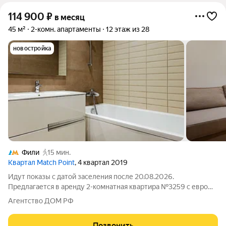
114 900
₽
в месяц
45 м²
2-комн. апартаменты
12 этаж из 28
новостройка
Фили
15 мин.
Квартал Match Point
, 4 квартал 2019
Идут показы с датой заселения после 20.08.2026.
Предлагается в аренду 2-комнатная квартира №3259 с евро
планировкой (кухня-гостиная + 1 спальня) с высокими
Агентство ДОМ РФ
потолками площадью 45 м2, расположенная на двенадцатом
этаже нового арендного дома Матч Поинт.
Позвонить