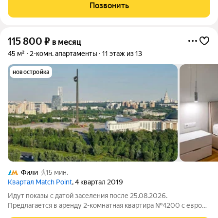
метро в пешей доступности, а также кафе, магазины, стадион и
Позвонить
фитнесс В квартире сделана
115 800
₽
в месяц
45 м²
2-комн. апартаменты
11 этаж из 13
новостройка
Фили
15 мин.
Квартал Match Point
, 4 квартал 2019
Идут показы с датой заселения после 25.08.2026.
Предлагается в аренду 2-комнатная квартира №4200 с евро
планировкой (кухня-гостиная + 1 спальня), высокими