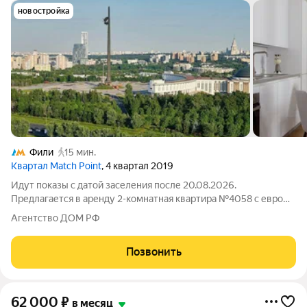
новостройка
Фили
15 мин.
Квартал Match Point
, 4 квартал 2019
Идут показы с датой заселения после 20.08.2026.
Предлагается в аренду 2-комнатная квартира №4058 с евро
планировкой (кухня-гостиная + 1 спальня) с высокими
Агентство ДОМ РФ
потолками и приятным видом на обустроенный внутренний
двор площадью 51 м2, расположенная на
Позвонить
62 000
₽
в месяц