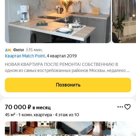
Фили
15 мин.
Квартал Match Point
, 4 квартал 2019
НОВАЯ КВАРТИРА ПОСЛЕ РЕМОНТА! СОБСТВЕННИК! В
одном из самых востребованных районов Москвы, недалеко от
центра города сдается квартира в ЖК Матч Поинт с ремонтом
по индивидуальному дизайн-проекту. Квартира полностью
Позвонить
готова к проживанию. Техника
70 000
₽
в месяц
45 м²
1-комн. квартира
4 этаж из 10