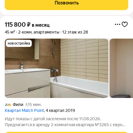
этаже нового арендного дома Матч Поинт. Окна апартаментов
Позвонить
выходят на волейбольную арену.
115 800
₽
в месяц
45 м²
2-комн. апартаменты
12 этаж из 28
новостройка
Фили
15 мин.
Квартал Match Point
, 4 квартал 2019
Идут показы с датой заселения после 11.08.2026.
Предлагается в аренду 2-комнатная квартира №3265 с евро
планировкой (кухня-гостиная + 1 спальня) с высокими