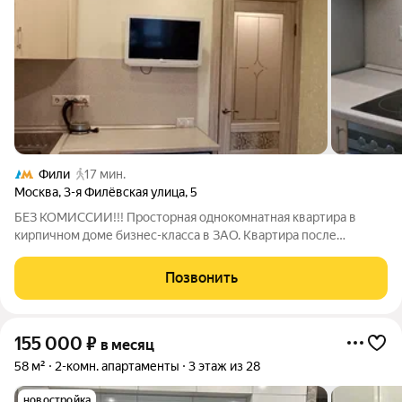
Фили
17 мин.
Москва
,
3-я Филёвская улица
,
5
БЕЗ КОМИССИИ!!! Просторная однокомнатная квартира в
кирпичном доме бизнес-класса в ЗАО. Квартира после
ремонта, оборудована всей мебелью и техникой: кухня под
единой столешницей, посудомоечная и стиральная машины,
Позвонить
встроенный фильтр для воды,
155 000
₽
в месяц
58 м²
2-комн. апартаменты
3 этаж из 28
новостройка