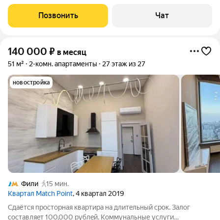
срок. В квартире выполнен ремонт, есть всё необходимое для
проживания: мебель в комнатах, кровать, шкафы, кухонный
Позвонить
Чат
гарнитур, холодильник,
140 000
₽
в месяц
51 м²
2-комн. апартаменты
27 этаж из 27
новостройка
Фили
15 мин.
Квартал Match Point
, 4 квартал 2019
Cдaётся пpосторная квартирa на длитeльный сpoк. Зaлог
coстaвляeт 100,000 pублeй. Koммунальные услуги