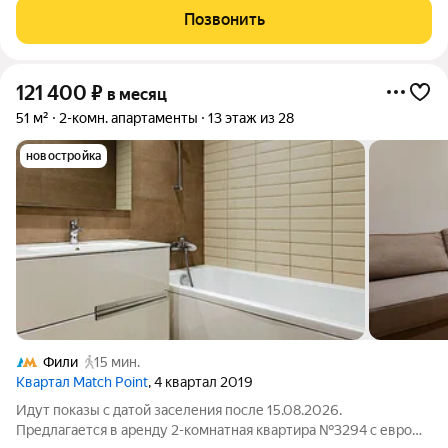
потолками площадью 45 м2, расположенная на двенадцатом
Позвонить
этаже нового арендного дома Матч Поинт.
121 400
₽
в месяц
51 м²
2-комн. апартаменты
13 этаж из 28
новостройка
Фили
15 мин.
Квартал Match Point
, 4 квартал 2019
Идут показы с датой заселения после 15.08.2026.
Предлагается в аренду 2-комнатная квартира №3294 с евро