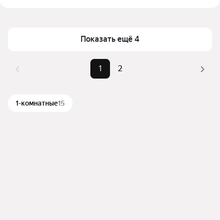
Цена за квадратный метр
617 — 1 225 ₽
Помимо удобной сортировки по цене аренды вы 
Площадь
32 — 78 м²
можете отсортировать результаты по стоимости 
квадратного метра или площади
Показать ещё 4
1
2
1-комнатные
15