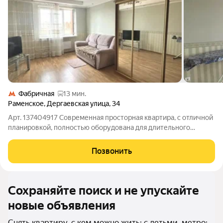
Фабричная
13 мин.
Раменское
,
Дергаевская улица
,
34
Арт. 137404917 Современная просторная квартира, с отличной
планировкой, полностью оборудована для длительного
проживания дружной семьи. Дети приветствуются.
Изолированные комнаты, раздельный санузел, просторная
Позвонить
кухня, застекленная лоджия - все, что
Сохраняйте поиск и не упускайте
новые объявления
Снять квартиру, с кем можно жить: с детьми, метро: