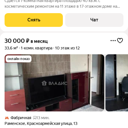
Сдаётся 1-комнатная квартира площадью 40 кв.м. с
косметическим ремонтом на 11 этаже в 17-этажном доме на
срок от 11 месяцев. Из техники есть: Духовой шкаф Стиральная
машина Холодильник Кондиционер Бойлер Дом - монолитный,
Снять
Чат
окна выходят во двор и
30 000
₽
в месяц
33,6 м²
1-комн. квартира
10 этаж из 12
онлайн показ
Фабричная
13 мин.
Раменское
,
Красноармейская улица
,
13