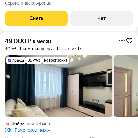
месяцев. Из техники есть: Телевизор Духовой шкаф
Сервис Яндекс Аренда
Стиральная машина Холодильник Посудомоечная машина
Кондиционер Микроволновка Дом -
Снять
Чат
49 000
₽
в месяц
40 м²
1-комн. квартира
11 этаж из 17
3D-тур
новостройка
Фабричная
4 мин.
ЖК «Раменское-парк»