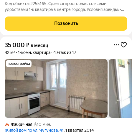
Код объекта: 2255165. Сдается просторная, со всеми
удобствами 1-к квартира в центре города. Условия аренды: -
Сдается на долгий срок ( от 1 года) -Квартра ранее не
сдавалась -Оплата 30. 000 рублей + вся КУ + залог
Позвонить
35 000
₽
в месяц
42 м²
1-комн. квартира
4 этаж из 17
новостройка
Фабричная
10 мин.
Жилой дом по ул. Чугунова, 41
, 1 квартал 2014