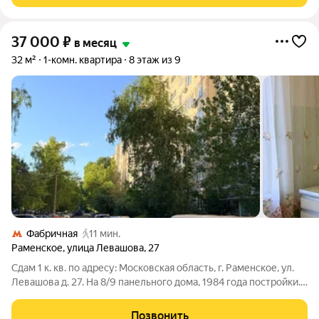
37 000
₽
в месяц
32 м²
1-комн. квартира
8 этаж из 9
Фабричная
11 мин.
Раменское
,
улица Левашова
,
27
Сдам 1 к. кв. по адресу: Московская область, г. Раменское, ул.
Левашова д. 27. На 8/9 панельного дома, 1984 года постройки.
Шикарный вид на город. Квартира не торцевая. Площадь
квартиры 32 кв.м., кухня 7 кв.м, комната 17 кв.м., с/у
Позвонить