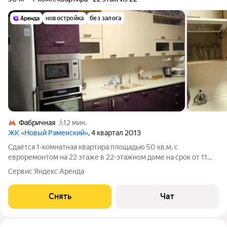
новостройка
без залога
Фабричная
12 мин.
ЖК «Новый Раменский»
, 4 квартал 2013
Сдаётся 1-комнатная квартира площадью 50 кв.м. с
евроремонтом на 22 этаже в 22-этажном доме на срок от 11
месяцев. Из техники есть: Телевизор Духовой шкаф
Сервис Яндекс Аренда
Стиральная машина Холодильник Посудомоечная машина
Кондиционер Микроволновка Пылесос
Снять
Чат