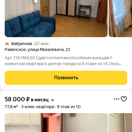
Фабричная
7 мин.
Раменское
,
улица Михалевича
,
23
Арт. 135746630 Сдается платежеспособным жильцам 1-
комнатная квартира в центре города на 8 этаже из 14. Окна
выходят на сквер. Ремонт в квартире косметический, все
чистенько и свеженько. В гостиной новый большой диван,
Позвонить
вместительный шкаф, телевизор.
58 000
₽
в месяц
77,8 м²
3-комн. квартира
9 этаж из 10