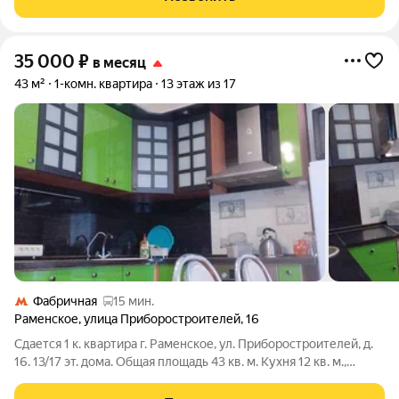
раздельный с
35 000
₽
в месяц
43 м²
1-комн. квартира
13 этаж из 17
Фабричная
15 мин.
Раменское
,
улица Приборостроителей
,
16
Сдается 1 к. квартира г. Раменское, ул. Приборостроителей, д.
16. 13/17 эт. дома. Общая площадь 43 кв. м. Кухня 12 кв. м.,
комната 22 кв. м. С/узел раздельный, лоджия застеклена.
Холодильник, телевизор, стиральная машина. Развитая