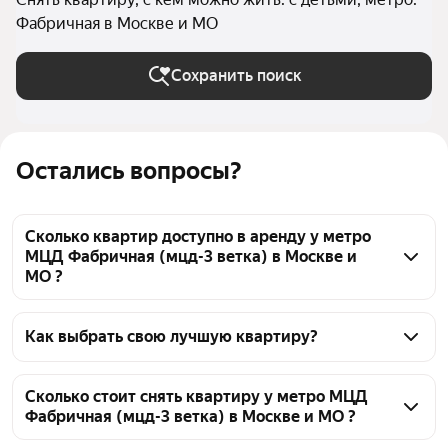
Фабричная в Москве и МО
Сохранить поиск
Остались вопросы?
Сколько квартир доступно в аренду у метро
МЦД Фабричная (мцд-3 ветка) в Москве и
МО ?
На Яндекс Недвижимости у метро МЦД Фабричная 
(мцд-3 ветка) в Москве и МО доступно в аренду 20 
Как выбрать свою лучшую квартиру?
квартир, из них 2 объявления от собственников, 22 
Чтобы снять квартиру с детьми у метро МЦД 
объявления от агентств
Фабричная (мцд-3 ветка), воспользуйтесь 
Сколько стоит снять квартиру у метро МЦД
Фабричная (мцд-3 ветка) в Москве и МО ?
удобными фильтрами и сортировкой для выбора 
среди предложений в выбранном районе