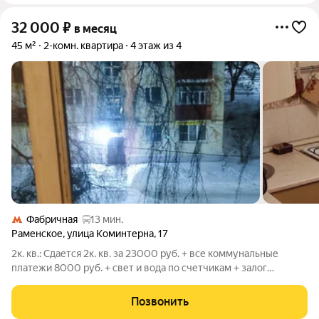
32 000
₽
в месяц
45 м²
2-комн. квартира
4 этаж из 4
Фабричная
13 мин.
Раменское
,
улица Коминтерна
,
17
2к. кв.: Сдается 2к. кв. за 23000 руб. + все коммунальные
платежи 8000 руб. + свет и вода по счетчикам + залог
15000руб. + комиссия агентства 23000 рублей. г. Раменское,
ул. Коминтерна д.17, 4/4эт, , косметический ремонт, наборная
Позвонить
мебель , телевизор,