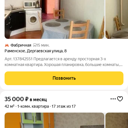
Фабричная
15 мин.
Раменское
,
Дергаевская улица
,
8
Арт. 137842551 Предлагается в аренду просторная 3-х
комнатная квартира. Хорошая планировка, большие комнаты,
кухня с выходом в большую утепленную лоджию, которую
можно использовать как столовую или дополнительную
Позвонить
комнату отдыха (утеплена). Квадратный
35 000
₽
в месяц
42 м²
1-комн. квартира
17 этаж из 17