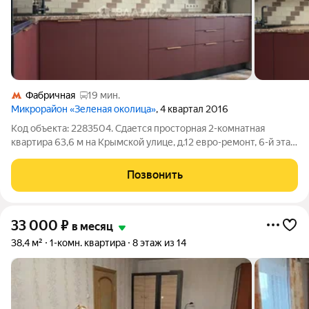
Фабричная
19 мин.
Микрорайон «Зеленая околица»
, 4 квартал 2016
Код объекта: 2283504. Сдается просторная 2-комнатная
квартира 63,6 м на Крымской улице, д.12 евро-ремонт, 6-й этаж
в кирпично-монолитном доме 2016 года. Большая кухня 15 м
приглашает готовить и собирать гостей, комнаты 21 и 16 м
Позвонить
полностью
33 000
₽
в месяц
38,4 м²
1-комн. квартира
8 этаж из 14