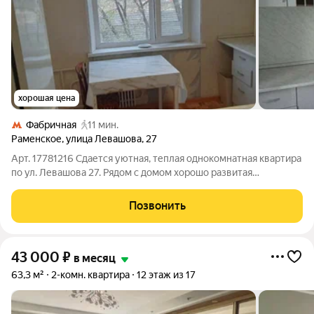
хорошая цена
Фабричная
11 мин.
Раменское
,
улица Левашова
,
27
Арт. 17781216 Сдается уютная, теплая однокомнатная квартира
по ул. Левашова 27. Рядом с домом хорошо развитая
инфраструктура: торговые центры, дет. сад. В 10 минутах
ходьбы находится МЦД-3 ст. Фабричная В квартире имеется
Позвонить
необходимая техника и
43 000
₽
в месяц
63,3 м²
2-комн. квартира
12 этаж из 17