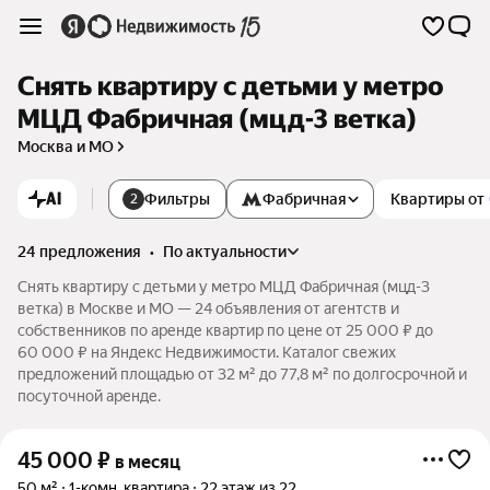
Снять квартиру с детьми у метро
МЦД Фабричная (мцд-3 ветка)
Москва и МО
AI
Фильтры
Фабричная
Квартиры от
2
24 предложения
•
по актуальности
Снять квартиру с детьми у метро МЦД Фабричная (мцд-3
ветка) в Москве и МО — 24 объявления от агентств и
собственников по аренде квартир по цене от 25 000 ₽ до
60 000 ₽ на Яндекс Недвижимости. Каталог свежих
предложений площадью от 32 м² до 77,8 м² по долгосрочной и
посуточной аренде.
45 000
₽
в месяц
50 м²
1-комн. квартира
22 этаж из 22