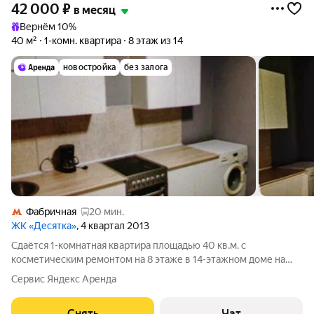
42 000
₽
в месяц
Вернём 10%
40 м²
1-комн. квартира
8 этаж из 14
новостройка
без залога
Фабричная
20 мин.
ЖК «Десятка»
, 4 квартал 2013
Сдаётся 1-комнатная квартира площадью 40 кв.м. с
косметическим ремонтом на 8 этаже в 14-этажном доме на
срок от 11 месяцев. Из техники есть: Телевизор Духовой шкаф
Сервис Яндекс Аренда
Стиральная машина Холодильник Микроволновка Кофеварка
Видеодомофон Дом -
Снять
Чат