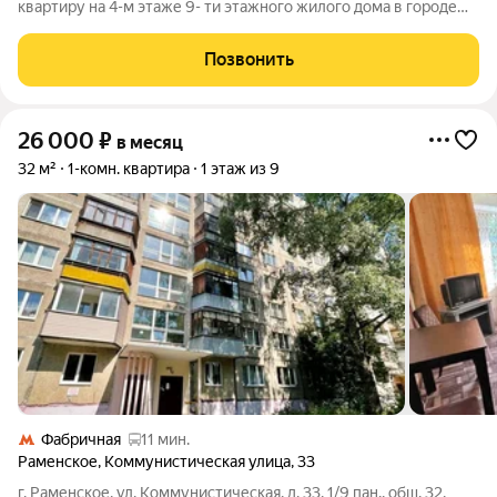
квартиру на 4-м этаже 9- ти этажного жилого дома в городе
Раменское, район Холодово. Комнаты раздельные. Кухня
оборудована всей необходимой мебелью и техникой. Санузел
Позвонить
совмещенный. В отдельной
26 000
₽
в месяц
32 м²
1-комн. квартира
1 этаж из 9
Фабричная
11 мин.
Раменское
,
Коммунистическая улица
,
33
г. Раменское, ул. Коммунистическая, д. 33, 1/9 пан., общ. 32,