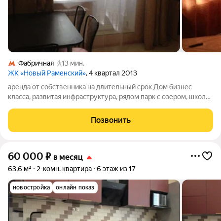
Фабричная
13 мин.
ЖК «Новый Раменский»
, 4 квартал 2013
аренда от собственника на длительный срок Дом бизнес
класса, развитая инфраструктура, рядом парк с озером, школа,
д/ садик, больница, поликлиника, до Москвы 30 мин оплата 40
000 + комунальные платежи
Позвонить
60 000
₽
в месяц
63,6 м²
2-комн. квартира
6 этаж из 17
новостройка
онлайн показ