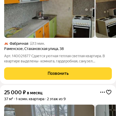
Фабричная
13 мин.
Раменское
,
Стахановская улица
,
38
Арт. 140021877 Сдается уютная теплая светлая квартира. В
квартире выделены- комната, гардеробная, санузел
раздельный лоджия, Квартира оснащена современной
мебелью и техникой. Имеется электрическая плита с
Позвонить
духовкой, холодильник, стиральная машина,
25 000
₽
в месяц
37 м²
1-комн. квартира
2 этаж из 9