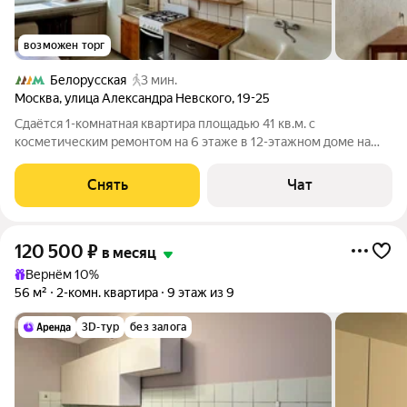
возможен торг
Белорусская
3 мин.
Москва
,
улица Александра Невского
,
19-25
Сдаётся 1-комнатная квартира площадью 41 кв.м. с
косметическим ремонтом на 6 этаже в 12-этажном доме на
срок от 11 месяцев. Из техники есть: Духовой шкаф Стиральная
машина Холодильник Кондиционер Пылесос Окна выходят во
Снять
Чат
двор. Есть консьерж. В
120 500
₽
в месяц
Вернём 10%
56 м²
2-комн. квартира
9 этаж из 9
3D-тур
без залога