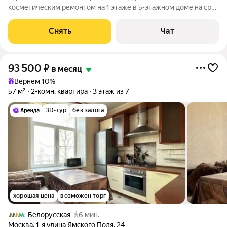
косметическим ремонтом на 1 этаже в 5-этажном доме на срок
от 11 месяцев. Из техники есть: Телевизор Духовой шкаф
Стиральная машина Холодильник Посудомоечная машина
Снять
Чат
Микроволновка Дом - кирпичный,
93 500
₽
в месяц
Вернём 10%
57 м²
2-комн. квартира
3 этаж из 7
3D-тур
без залога
хорошая цена
возможен торг
Белорусская
6 мин.
Москва
,
1-я улица Ямского Поля
,
24