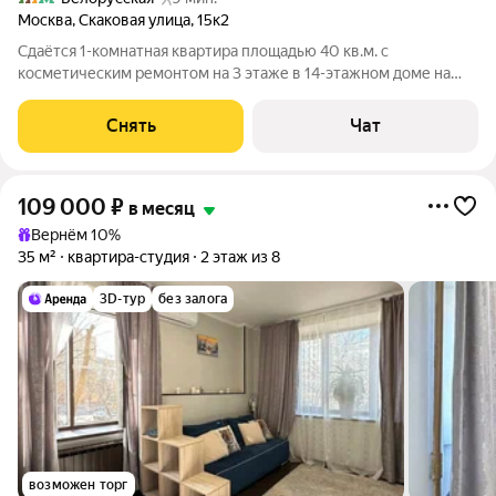
Москва
,
Скаковая улица
,
15к2
Сдаётся 1-комнатная квартира площадью 40 кв.м. с
косметическим ремонтом на 3 этаже в 14-этажном доме на
срок от 11 месяцев. Из техники есть: Телевизор Духовой шкаф
Стиральная машина Холодильник Микроволновка Дом -
Снять
Чат
блочный, окна выходят во двор.
109 000
₽
в месяц
Вернём 10%
35 м²
квартира-студия
2 этаж из 8
3D-тур
без залога
возможен торг