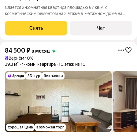
Сдаётся 2-комнатная квартира площадью 57 кв.м. с
косметическим ремонтом на 3 этаже в 7-этажном доме на
срок от 11 месяцев. Из техники есть: Телевизор Духовой шкаф
Стиральная машина Холодильник Кондиционер
Снять
Чат
Микроволновка Пылесос Дом - кирпичный,
84 500
₽
в месяц
Вернём 10%
39,3 м²
1-комн. квартира
10 этаж из 10
3D-тур
без залога
хорошая цена
возможен торг