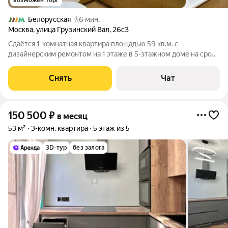
возможен торг
Белорусская
6 мин.
Москва
,
улица Грузинский Вал
,
26с3
Сдаётся 1-комнатная квартира площадью 59 кв.м. с
дизайнерским ремонтом на 1 этаже в 5-этажном доме на срок
от 11 месяцев. Из техники есть: Духовой шкаф Стиральная
машина Холодильник Кондиционер Дом - кирпичный, окна
Снять
Чат
выходят во двор. Коммунальные
150 500
₽
в месяц
53 м²
3-комн. квартира
5 этаж из 5
3D-тур
без залога