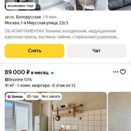
возможен торг
Белорусская
9 мин.
Москва
,
1-я Миусская улица
,
22с3
ОБ АПАРТАМЕНТАХ Техника: холодильник, индукционная
варочная панель, вытяжка, чайник, стиральная/сушильная
машина, бойлер, утюг, фен, привезут СВЧ Мебель: кухонный
гарнитур со встроенной техникой, обеденный стол-книжка,
Снять
Чат
стулья-трансформеры (2 шт.),
89 000
₽
в месяц
Вернём 10%
41 м²
1-комн. квартира
6 этаж из 12
3D-тур
без залога