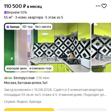
110 500
₽
в месяц
Вернём 10%
55 м²
3-комн. квартира
5 этаж из 5
3D-тур
без залога
хорошая цена
возможен торг
Белорусская
16 мин.
Москва
,
Беговая аллея
,
5к1
Заезд возможен с 15.08.2026. Сдаётся 3-комнатная квартира
площадью 55 кв.м. на 5 этаже в 5-этажном доме. Подходит для
комфортного проживания на длительный срок. Подробно
Сервис Яндекс Аренда
ознакомиться с обустройством можно по фото. Из окон
открывается вид на развитый