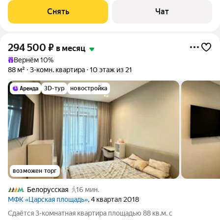
Духовой шкаф Стиральная машина Холодильник
Снять
Чат
Посудомоечная машина Кондиционер
294 500
₽
в месяц
Вернём 10%
88 м²
3-комн. квартира
10 этаж из 21
3D-тур
новостройка
возможен торг
Белорусская
16 мин.
МФК «Царская площадь»
, 4 квартал 2018
Сдаётся 3-комнатная квартира площадью 88 кв.м. с