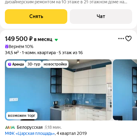
дизайнерским ремонтом на 10 этаже в 21-этажном доме на
срок от 11 месяцев. Из техники есть: Телевизор Духовой шкаф
Стиральная машина Холодильник Посудомоечная машина
Снять
Чат
Кондиционер Микроволновка
149 500
₽
в месяц
Вернём 10%
34,5 м²
1-комн. квартира
5 этаж из 16
3D-тур
новостройка
возможен торг
Белорусская
18 мин.
МФК «Царская площадь»
, 4 квартал 2019