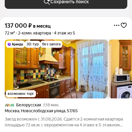
Сохранить поиск
137 000
₽
в месяц
72 м²
2-комн. квартира
4 этаж из 5
3D-тур
без залога
возможен торг
Белорусская
18 мин.
Москва
,
Новослободская улица
,
57/65
Заезд возможен с 31.08.2026. Сдаётся 2-комнатная квартира
площадью 72 кв.м. с евроремонтом на 4 этаже в 5-этажном
доме на срок от 11 месяцев. Из техники есть: Телевизор