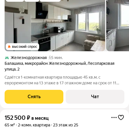
высокий спрос
Железнодорожная
5 мин.
Балашиха
,
микрорайон Железнодорожный
,
Лесопарковая
улица
,
2
Сдаётся 1-комнатная квартира площадью 45 кв.м. с
евроремонтом на 13 этаже в 17-этажном доме на срок от 11
месяцев. Из техники есть: Телевизор Духовой шкаф
Стиральная машина Сушильная машина Холодильник
Снять
Чат
Посудомоечная машина Кондиционер Бойлер
152 500
₽
в месяц
65 м²
2-комн. квартира
23 этаж из 25