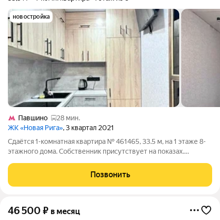
новостройка
Павшино
28 мин.
ЖК «Новая Рига»
, 3 квартал 2021
Сдаётся 1-комнатная квартира № 461465, 33.5 м, на 1 этаже 8-
этажного дома. Собственник присутствует на показах.
Коммунальные платежи включены в стоимость. Счетчики
оплачиваются отдельно. По условиям проживания: можно с
Позвонить
детьми, можно с питомцами. Срок
46 500
₽
в месяц