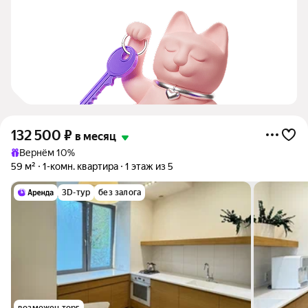
132 500
₽
в месяц
Вернём 10%
59 м²
1-комн. квартира
1 этаж из 5
3D-тур
без залога