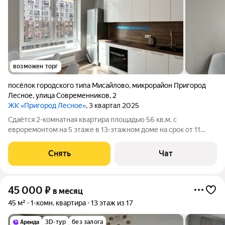
возможен торг
посёлок городского типа Мисайлово
,
микрорайон Пригород
Лесное
,
улица Современников
,
2
ЖК «Пригород Лесное»
, 3 квартал 2025
Сдаётся 2-комнатная квартира площадью 56 кв.м. с
евроремонтом на 5 этаже в 13-этажном доме на срок от 11
месяцев. Из техники есть: Духовой шкаф Стиральная машина
Холодильник Кондиционер Дом - монолитный, окна выходят
Снять
Чат
во двор. В подъезде 2 лифта -
45 000
₽
в месяц
45 м²
1-комн. квартира
13 этаж из 17
3D-тур
без залога