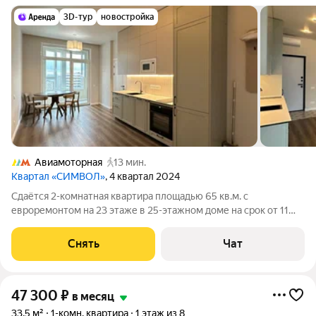
3D-тур
новостройка
Авиамоторная
13 мин.
Квартал «СИМВОЛ»
, 4 квартал 2024
Сдаётся 2-комнатная квартира площадью 65 кв.м. с
евроремонтом на 23 этаже в 25-этажном доме на срок от 11
месяцев. Из техники есть: Духовой шкаф Стиральная машина
Холодильник Посудомоечная машина Кондиционер Бойлер
Снять
Чат
Микроволновка Дом -
47 300
₽
в месяц
33,5 м²
1-комн. квартира
1 этаж из 8