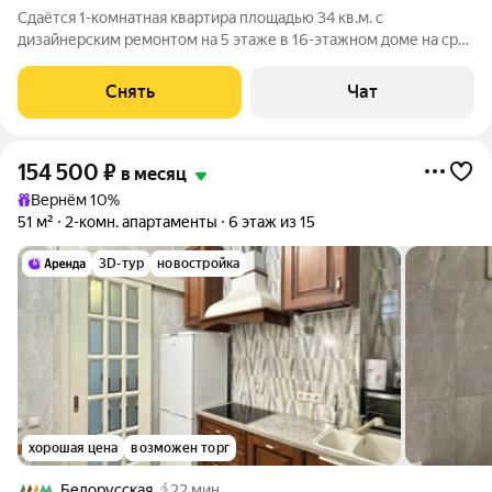
Сдаётся 1-комнатная квартира площадью 34 кв.м. с
дизайнерским ремонтом на 5 этаже в 16-этажном доме на срок
от 11 месяцев. Из техники есть: Духовой шкаф Стиральная
машина Холодильник Посудомоечная машина Кондиционер
Снять
Чат
Бойлер Микроволновка
154 500
₽
в месяц
Вернём 10%
51 м²
2-комн. апартаменты
6 этаж из 15
3D-тур
новостройка
хорошая цена
возможен торг
Белорусская
22 мин.