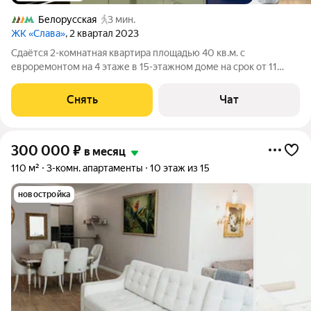
Белорусская
3 мин.
ЖК «Слава»
, 2 квартал 2023
Сдаётся 2-комнатная квартира площадью 40 кв.м. с
евроремонтом на 4 этаже в 15-этажном доме на срок от 11
месяцев. Из техники есть: Телевизор Духовой шкаф
Стиральная машина Холодильник Посудомоечная машина
Снять
Чат
Кондиционер Дом - монолитный, окна
300 000
₽
в месяц
110 м²
3-комн. апартаменты
10 этаж из 15
новостройка