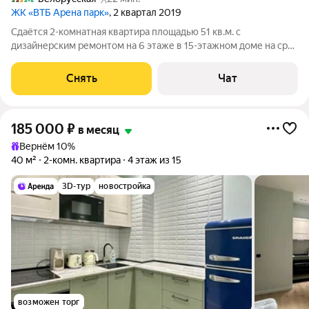
ЖК «ВТБ Арена парк»
, 2 квартал 2019
Сдаётся 2-комнатная квартира площадью 51 кв.м. с
дизайнерским ремонтом на 6 этаже в 15-этажном доме на срок
от 11 месяцев. Из техники есть: Телевизор Духовой шкаф
Стиральная машина Холодильник Посудомоечная машина
Снять
Чат
Кондиционер Бойлер Пылесос
185 000
₽
в месяц
Вернём 10%
40 м²
2-комн. квартира
4 этаж из 15
3D-тур
новостройка
возможен торг