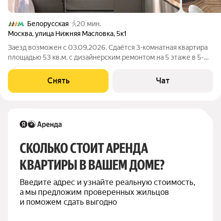
Белорусская
20 мин.
Москва
,
улица Нижняя Масловка
,
5к1
Заезд возможен с 03.09.2026. Сдаётся 3-комнатная квартира
площадью 53 кв.м. с дизайнерским ремонтом на 5 этаже в 5-
этажном доме на срок от 11 месяцев. Из техники есть:
Телевизор Духовой шкаф Стиральная машина Сушильная
Снять
Чат
машина Холодильник
СКОЛЬКО СТОИТ АРЕНДА 
КВАРТИРЫ В ВАШЕМ ДОМЕ?
Введите адрес и узнайте реальную стоимость, 
а мы предложим проверенных жильцов 
и поможем сдать выгодно