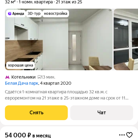
32 м²
1-комн. квартира
21 этаж из 25
3D-тур
новостройка
хорошая цена
Котельники
13 мин.
Белая Дача парк
, 4 квартал 2020
Сдаётся 1-комнатная квартира площадью 32 кв.м. с
евроремонтом на 21 этаже в 25-этажном доме на срок от 11
месяцев. Из техники есть: Духовой шкаф Стиральная машина
Холодильник Кондиционер Бойлер Дом - панельный, окна
Снять
Чат
выходят на улицу. В подъезде
54 000
₽
в месяц