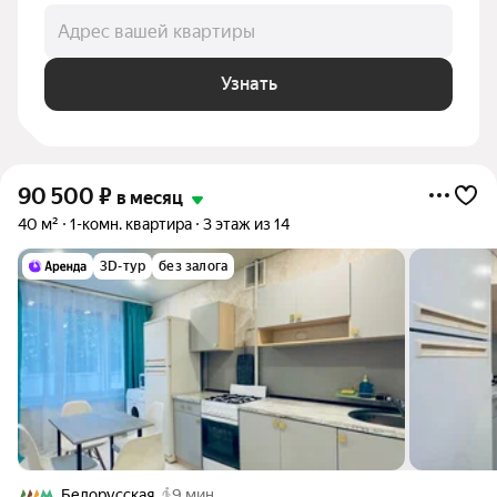
Адрес вашей квартиры
Узнать
90 500
₽
в месяц
40 м²
1-комн. квартира
3 этаж из 14
3D-тур
без залога
Белорусская
9 мин.