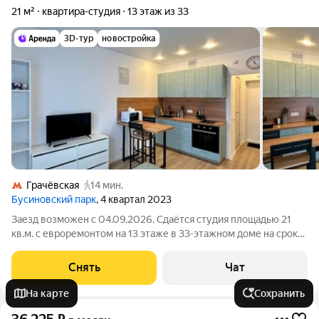
21 м²
квартира-студия
13 этаж из 33
3D-тур
новостройка
Грачёвская
14 мин.
Бусиновский парк
, 4 квартал 2023
Заезд возможен с 04.09.2026. Сдаётся студия площадью 21
кв.м. с евроремонтом на 13 этаже в 33-этажном доме на срок
от 11 месяцев. Из техники есть: Телевизор Духовой шкаф
Стиральная машина Холодильник Микроволновка Дом -
Снять
Чат
монолитный, окна выходят
На карте
Сохранить