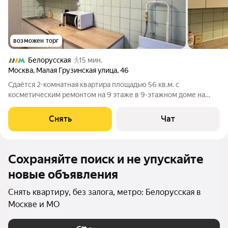
возможен торг
Белорусская
15 мин.
Москва
,
Малая Грузинская улица
,
46
Сдаётся 2-комнатная квартира площадью 56 кв.м. с
косметическим ремонтом на 9 этаже в 9-этажном доме на
срок от 11 месяцев. Из техники есть: Телевизор Духовой шкаф
Стиральная машина Холодильник Микроволновка Пылесос
Снять
Чат
Дом - кирпичный, окна выходят
Сохраняйте поиск и не упускайте
новые объявления
Снять квартиру, без залога, метро: Белорусская в
Москве и МО