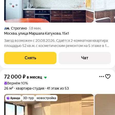
Строгино
8 мин.
Москва
,
улица Маршала Катукова
,
15к1
Заезд возможен с 20.08.2026. Сдаётся 2-комнатная квартира
площадью 52 кв.м. с косметическим ремонтом на 5 этаже в 16-
этажном доме на срок от 11 месяцев. Из техники есть: Духовой
шкаф Стиральная машина Холодильник Пылесос Дом -
Снять
Чат
блочный, окна
72 000
₽
в месяц
Вернём 10%
26 м²
квартира-студия
41 этаж из 53
3D-тур
новостройка