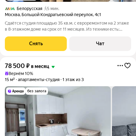
Белорусская
5 мин.
Москва
,
Большой Кондратьевский переулок
,
4с1
Сдаётся студия площадью 35 кв.м. с евроремонтом на 2 этаже
в 8-этажном доме на срок от 11 месяцев. Из техники есть:
Телевизор Духовой шкаф Стиральная машина Холодильник
Посудомоечная машина Кондиционер Микроволновка
Снять
Чат
Пылесос Дом - кирпичный,
78 500
₽
в месяц
Вернём 10%
15 м²
апартаменты-студия
1 этаж из 3
без залога