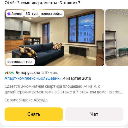
74 м²
3-комн. апартаменты
5 этаж из 7
3D-тур
новостройка
возможен торг
Белорусская
10 мин.
Апарт-комплекс «Большевик»
, 4 квартал 2018
Сдаётся 3-комнатная квартира площадью 74 кв.м. с
дизайнерским ремонтом на 5 этаже в 7-этажном доме на срок
от 11 месяцев. Из техники есть: Телевизор Стиральная машина
Сервис Яндекс Аренда
Холодильник Посудомоечная машина Кондиционер
Микроволновка Пылесос Дом -
Снять
Чат