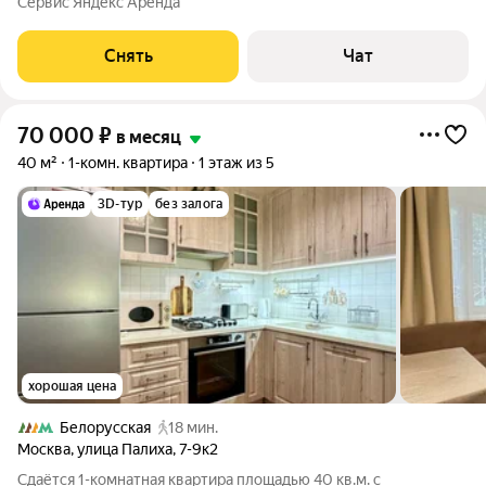
Сервис Яндекс Аренда
Холодильник Посудомоечная машина Кондиционер Дом -
монолитный, окна выходят
Снять
Чат
70 000
₽
в месяц
40 м²
1-комн. квартира
1 этаж из 5
3D-тур
без залога
хорошая цена
Белорусская
18 мин.
Москва
,
улица Палиха
,
7-9к2
Сдаётся 1-комнатная квартира площадью 40 кв.м. с