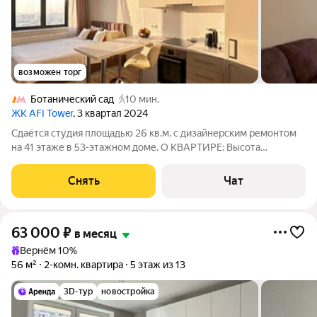
возможен торг
Ботанический сад
10 мин.
ЖК AFI Tower
, 3 квартал 2024
Сдаётся студия площадью 26 кв.м. с дизайнерским ремонтом
на 41 этаже в 53-этажном доме. О КВАРТИРЕ: Высота
потолков 3 метра. Студия оборудована современной бытовой
техникой и электроникой: Духовой шкаф Стиральная машина с
Снять
Чат
функцией сушки
63 000
₽
в месяц
Вернём 10%
56 м²
2-комн. квартира
5 этаж из 13
3D-тур
новостройка