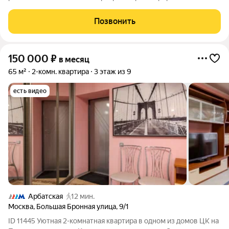
дореволюционном особняке в самом сердце Москвы.
Пространство площадью 220 кв.м. с потолками высотой 3,2 м
Позвонить
воплощает идею современного статусного
150 000
₽
в месяц
65 м²
2-комн. квартира
3 этаж из 9
есть видео
Арбатская
12 мин.
Москва
,
Большая Бронная улица
,
9/1
ID 11445 Уютная 2-комнатная квартира в одном из домов ЦК на