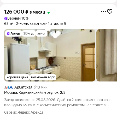
126 000
₽
в месяц
Вернём 10%
65 м²
2-комн. квартира
1 этаж из 5
3D-тур
залог
хорошая цена
возможен торг
Арбатская
13 мин.
Москва
,
Карманицкий переулок
,
2/5
Заезд возможен с 25.08.2026. Сдаётся 2-комнатная квартира
площадью 65 кв.м. с косметическим ремонтом на 1 этаже в 5-
этажном доме на срок от 11 месяцев. Из техники есть:
Сервис Яндекс Аренда
Телевизор Духовой шкаф Стиральная машина Холодильник