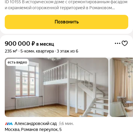
ID 10155 В историческом доме с отремонтированным фасадом
и охраняемой огороженной территорией в Романовом
переулке предлагается роскошная светлая семикомнатная
квартира. Большая площадь и блестящее решение
Позвонить
пространства создают неповторимый облик
900 000
₽
в месяц
235 м²
5-комн. квартира
3 этаж из 6
есть видео
Александровский сад
6 мин.
Москва
,
Романов переулок
,
5