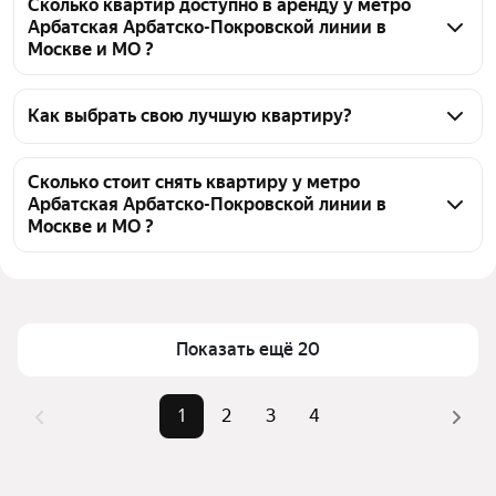
Сколько квартир доступно в аренду у метро
Арбатская Арбатско-Покровской линии в
Москве и МО ?
На Яндекс Недвижимости у метро Арбатская 
Арбатско-Покровской линии в Москве и МО 
Как выбрать свою лучшую квартиру?
доступно в аренду 80 квартир, из них 3 объявления 
Чтобы снять квартиру без комиссии у метро 
от собственников, 74 объявления от агентств
Арбатская Арбатско-Покровской линии, 
Сколько стоит снять квартиру у метро
Арбатская Арбатско-Покровской линии в
воспользуйтесь удобными фильтрами и 
Москве и МО ?
сортировкой для выбора среди предложений в 
выбранном районе
Цена за квадратный метр
862 — 6 377 ₽
Помимо удобной сортировки по цене аренды вы 
Площадь
31 — 533 м²
можете отсортировать результаты по стоимости 
Показать ещё 20
квадратного метра или площади
1
2
3
4