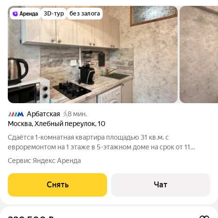
3D-тур
без залога
Арбатская
8 мин.
Москва
,
Хлебный переулок
,
10
Сдаётся 1-комнатная квартира площадью 31 кв.м. с
евроремонтом на 1 этаже в 5-этажном доме на срок от 11
месяцев. Из техники есть: Телевизор Стиральная машина
Сервис Яндекс Аренда
Холодильник Кондиционер Микроволновка Дом - кирпичный,
окна выходят во двор. Во дворе
Снять
Чат