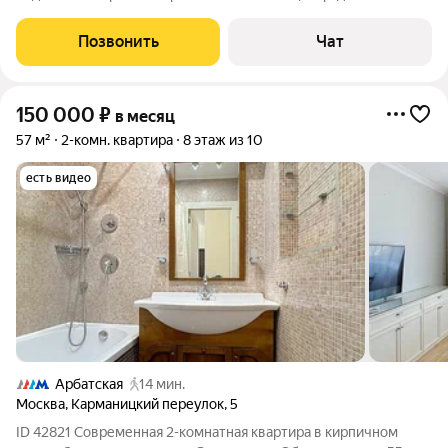
соседство, удобные транспортные развязки и подъездные
пути.
Позвонить
Чат
150 000
₽
в месяц
57 м²
2-комн. квартира
8 этаж из 10
есть видео
Арбатская
14 мин.
Москва
,
Карманицкий переулок
,
5
ID 42821 Современная 2-комнатная квартира в кирпичном