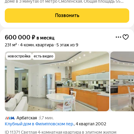
доме в 3 минутах от метро Смоленская. Общая площадь 55
кв.м., расположена на 8 этаже. Высокие потолки более 3
метров. Выполнен ремонт в современном стиле с
Позвонить
использованием натуральных
600 000
₽
в месяц
231 м²
4-комн. квартира
5 этаж из 9
новостройка
есть видео
Арбатская
7 мин.
Клубный дом в Филипповском пер.
, 4 квартал 2002
ID 11371 Светлая 4-комнатная квартира в элитном жилом