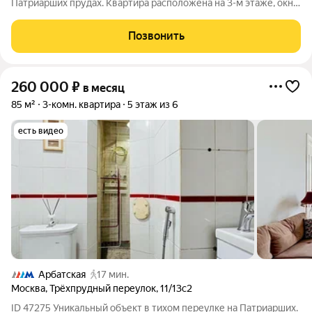
Патриарших прудах. Квартира расположена на 3-м этаже, окна
выходят в прекрасный зеленый двор. Полностью
укомплектована необходимой мебелью и бытовой техникой.
Позвонить
Установлены кондиционер и
260 000
₽
в месяц
85 м²
3-комн. квартира
5 этаж из 6
есть видео
Арбатская
17 мин.
Москва
,
Трёхпрудный переулок
,
11/13с2
ID 47275 Уникальный объект в тихом переулке на Патриарших.