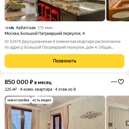
Арбатская
15 мин.
Москва
,
Большой Патриарший переулок
,
4
ID 32474 Двухуровневая 4-комнатная квартира расположена
по адресу Большой Патриарший переулок, дом 4. Общая
площадь 183 кв. метра. Высокие потолки. Выполнен
современный ремонт с использованием натуральных
Позвонить
материалов. В планировке: просторная
850 000
₽
в месяц
225 м²
4-комн. квартира
4 этаж из 8
новостройка
есть видео