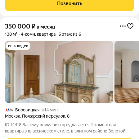
de luxe с всего 27 квартирами. Квартира поражает своим
Позвонить
авторским ремонтом в
350 000
₽
в месяц
138 м²
4-комн. квартира
5 этаж из 6
есть видео
Боровицкая
14 мин.
Москва
,
Пожарский переулок
,
8
ID 14418 Вашему вниманию предлагается 4-комнатная
квартира в классическом стиле, в элитном районе Золотой
мили, в пешей доступности от метро Кропоткинская и Парк