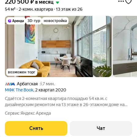
220 500
₽
в месяц
54 м²
2-комн. квартира
13 этаж из 26
3D-тур
новостройка
возможен торг
Арбатская
7 мин.
МФК The Book
, 2 квартал 2020
Сдаётся 2-комнатная квартира площадью 54 кв.м. с
дизайнерским ремонтом на 13 этаже в 26-этажном доме на
срок от 11 месяцев. Из техники есть: Телевизор Духовой шкаф
Сервис Яндекс Аренда
Стиральная машина Холодильник Посудомоечная машина
Кондиционер Микроволновка
Снять
Чат