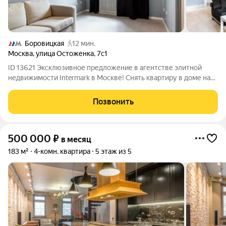
Боровицкая
12 мин.
Москва
,
улица Остоженка
,
7с1
ID 13621 Эксклюзивное предложение в агентстве элитной
недвижимости Intermark в Москве! Снять квартиру в доме на
Остоженке, в выявленном объекте культурного наследия, -
настоящая роскошь! В аренду предлагается просторная
Позвонить
квартира с функциональной
500 000
₽
в месяц
183 м²
4-комн. квартира
5 этаж из 5