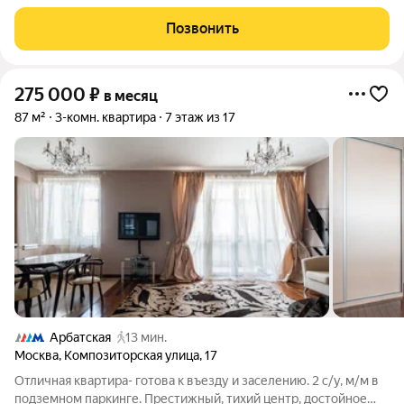
расположена на 5 этаже. В квартире выполнен качественный
ремонт и установлена необходимая мебель и бытовая техника
Позвонить
для комфортного
275 000
₽
в месяц
87 м²
3-комн. квартира
7 этаж из 17
Арбатская
13 мин.
Москва
,
Композиторская улица
,
17
Отличная квартира- готова к въезду и заселению. 2 с/у, м/м в
подземном паркинге. Престижный, тихий центр, достойное