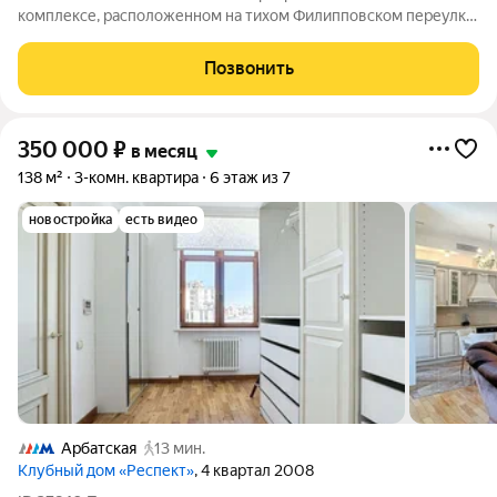
комплексе, расположенном на тихом Филипповском переулке.
Общая площадь более 230 кв.м. Квартира с высокими
потолками 3.2 м. Выполнен качественный современный
Позвонить
ремонт с использованием натуральных
350 000
₽
в месяц
138 м²
3-комн. квартира
6 этаж из 7
новостройка
есть видео
Арбатская
13 мин.
Клубный дом «Респект»
, 4 квартал 2008