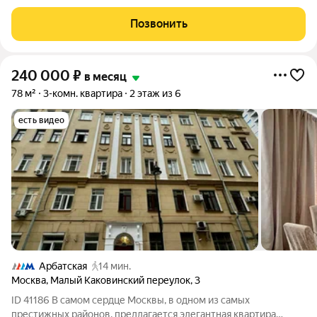
центре Москвы на Тверской улице. Общая площадь 143 кв.м.,
расположена на 6 этаже. Выполнен капитальный ремонт с
Позвонить
использованием только
240 000
₽
в месяц
78 м²
3-комн. квартира
2 этаж из 6
есть видео
Арбатская
14 мин.
Москва
,
Малый Каковинский переулок
,
3
ID 41186 В самом сердце Москвы, в одном из самых
престижных районов, предлагается элегантная квартира