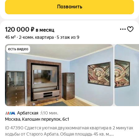
Культуры, с выходом на Пречистенскую набережную.
Позвонить
Квартира обладает функциональной
120 000
₽
в месяц
45 м²
2-комн. квартира
5 этаж из 9
есть видео
Арбатская
10 мин.
Москва
,
Калошин переулок
,
6с1
ID 47390 Сдается уютная двухкомнатная квартира в 2 минутах
ходьбы от Старого Арбата. Общая площадь 45 кв. м.,