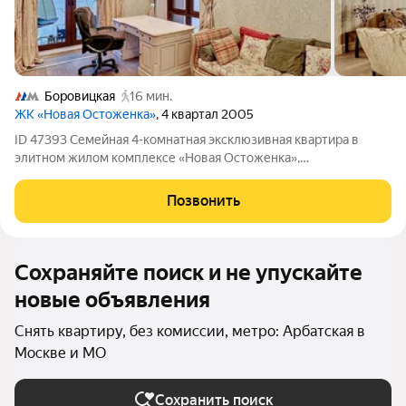
Боровицкая
16 мин.
ЖК «Новая Остоженка»
, 4 квартал 2005
ID 47393 Семейная 4-комнатная эксклюзивная квартира в
элитном жилом комплексе «Новая Остоженка»,
расположенном на Золотой Миле. Общая площадь более 200
кв. м. Роскошный ремонт выполнен по индивидуальному
Позвонить
проекту в классическом стиле, продуман до
Сохраняйте поиск и не упускайте
новые объявления
Снять квартиру, без комиссии, метро: Арбатская в
Москве и МО
Сохранить поиск