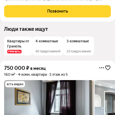
площадью 78 кв. м, полностью обновлённая для самых
взыскательных жильцов. Просторная гостиная с большими
Позвонить
окнами объединена с кухней и обеденной
Люди также ищут
Квартиры от
4-комнатные
3-комнатные
Гранель
40 предложений
23 предложения
750 000
₽
в месяц
160 м²
4-комн. квартира
3 этаж из 5
есть видео