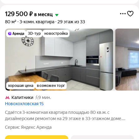
129 500
₽
в месяц
80 м²
3-комн. квартира
29 этаж из 33
3D-тур
новостройка
хорошая цена
возможен торг
Калитники
9 мин.
Новохохловская 15
Сдаётся 3-комнатная квартира площадью 80 кв.м. с
дизайнерским ремонтом на 29 этаже в 33-этажном доме.
Панорамный вид на центр Москвы. В квартире есть две
Сервис Яндекс Аренда
кровати: 160 см и 120 см, а также раскладной диван. Из
техники есть: Телевизор Духовой шкаф