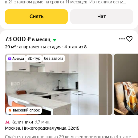
в 21-этажном доме на срок от 11 месяцев. Из техники есть:
Телевизор Духовой шкаф Стиральная машина Сушильная
машина Холодильник Посудомоечная машина Кондиционер
Снять
Чат
Микроволновка Дом -
73 000
₽
в месяц
29 м²
апартаменты-студия
4 этаж из 8
3D-тур
без залога
высокий спрос
Калитники
7 мин.
Москва
,
Нижегородская улица
,
32с15
Сдаётся студия площадью 29 кв.м. с евроремонтом на 4 этаже