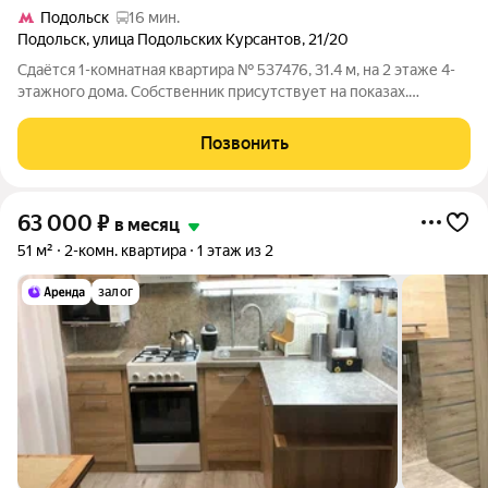
Подольск
16 мин.
Подольск
,
улица Подольских Курсантов
,
21/20
Сдаётся 1-комнатная квартира № 537476, 31.4 м, на 2 этаже 4-
этажного дома. Собственник присутствует на показах.
Коммунальные платежи включены в стоимость. Счетчики
оплачиваются отдельно. По условиям проживания: можно с
Позвонить
детьми, можно с питомцами. Срок
63 000
₽
в месяц
51 м²
2-комн. квартира
1 этаж из 2
залог