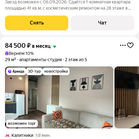
Заезд возможен с 06.09.2026. Сдаётся 1-комнатная квартира
площадью 41 кв.м. с косметическим ремонтом на 28 этаже в
33-этажном доме на срок от 11 месяцев. Из техники есть:
Телевизор Духовой шкаф Стиральная машина Сушильная
Снять
Чат
машина Холодильник
84 500
₽
в месяц
Вернём 10%
29 м²
апартаменты-студия
2 этаж из 5
3D-тур
новостройка
возможен торг
Калитники
8 мин.