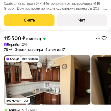
Сдаётся квартира в ЖК «Метрополия» от застройщика «MR
Group». Дом построен по индивидуальному проекту в 2021 г. О
КВАРТИРЕ Техника: электрическая плита, духовой шкаф,
стиральная и посудомоечная машины, холодильник, телевизор
Снять
Чат
Мебель: кухонный
115 500
₽
в месяц
Вернём 10%
78 м²
3-комн. квартира
9 этаж из 17
без залога
возможен торг
Марьино
7 мин.