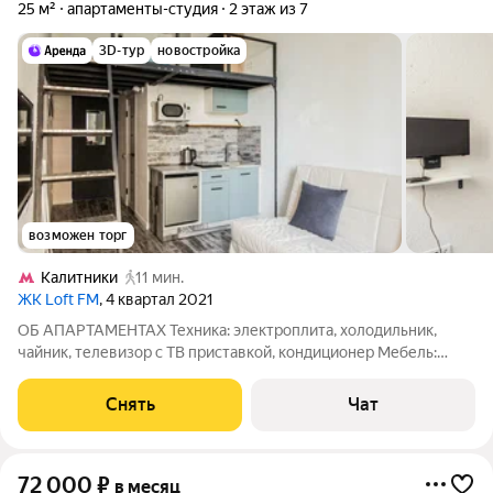
25 м²
апартаменты-студия
2 этаж из 7
3D-тур
новостройка
возможен торг
Калитники
11 мин.
ЖК Loft FM
, 4 квартал 2021
ОБ АПАРТАМЕНТАХ Техника: электроплита, холодильник,
чайник, телевизор с ТВ приставкой, кондиционер Мебель:
кухонный гарнитур, раскладной диван, двуспальная кровать,
комод, настенная вешалка Предоставлена сушилка для белья
Снять
Чат
Выполнен косметический
72 000
₽
в месяц