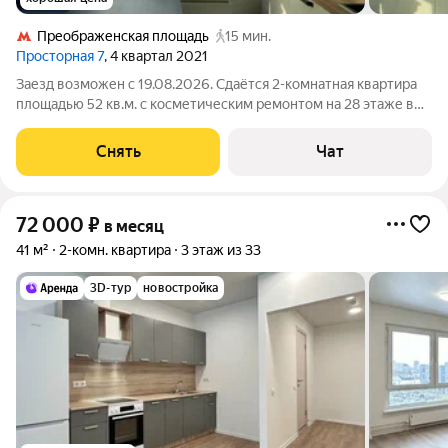
Преображенская площадь
15 мин.
Просторная 7
, 4 квартал 2021
Заезд возможен с 19.08.2026. Сдаётся 2-комнатная квартира
площадью 52 кв.м. с косметическим ремонтом на 28 этаже в
32-этажном доме на срок от 11 месяцев. Из техники есть:
Духовой шкаф Стиральная машина Холодильник
Снять
Чат
Микроволновка Дом - монолитный.
72 000
₽
в месяц
41 м²
2-комн. квартира
3 этаж из 33
3D-тур
новостройка