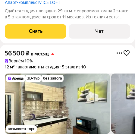
Апарт-комплекс N’ICE LOFT
Сдаётся студия площадью 29 кв.м. с евроремонтом на 2 этаже
в 5-этажном доме на срок от 11 месяцев. Из техники есть:
Телевизор Стиральная машина Холодильник Микроволновка
Дом - монолитный, окна выходят во двор. Есть консьерж. В
Снять
Чат
подъезде 2 лифта -
56 500
₽
в месяц
Вернём 10%
12 м²
апартаменты-студия
5 этаж из 10
3D-тур
без залога
возможен торг