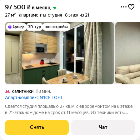
97 500
₽
в месяц
27 м²
апартаменты-студия
8 этаж из 21
3D-тур
новостройка
Калитники
8 мин.
Апарт-комплекс N’ICE LOFT
Сдаётся студия площадью 27 кв.м. с евроремонтом на 8 этаже
в 21-этажном доме на срок от 11 месяцев. Из техники есть:
Телевизор Стиральная машина Холодильник Микроволновка
Дом - монолитный, окна выходят во двор. Есть консьерж. В
Снять
Чат
подъезде 3 лифта -