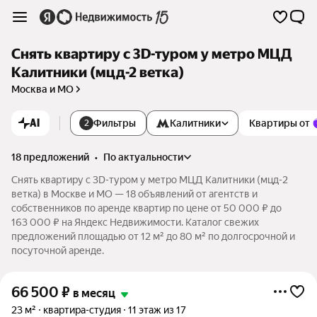
Снять квартиру c 3D-туром у метро МЦД
Калитники (мцд-2 ветка)
Москва и МО
AI
Фильтры
Калитники
Квартиры от
2
18 предложений
•
по актуальности
Снять квартиру c 3D-туром у метро МЦД Калитники (мцд-2
ветка) в Москве и МО — 18 объявлений от агентств и
собственников по аренде квартир по цене от 50 000 ₽ до
163 000 ₽ на Яндекс Недвижимости. Каталог свежих
предложений площадью от 12 м² до 80 м² по долгосрочной и
посуточной аренде.
66 500
₽
в месяц
23 м²
квартира-студия
11 этаж из 17