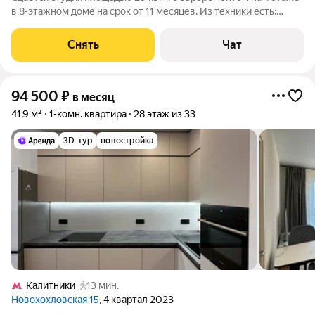
в 8-этажном доме на срок от 11 месяцев. Из техники есть:
Телевизор Духовой шкаф Стиральная машина Холодильник
Кондиционер Микроволновка Пылесос Дом - панельный, окна
Снять
Чат
выходят на улицу.
94 500
₽
в месяц
41,9 м²
1-комн. квартира
28 этаж из 33
3D-тур
новостройка
Калитники
13 мин.
Новохохловская 15
, 4 квартал 2023