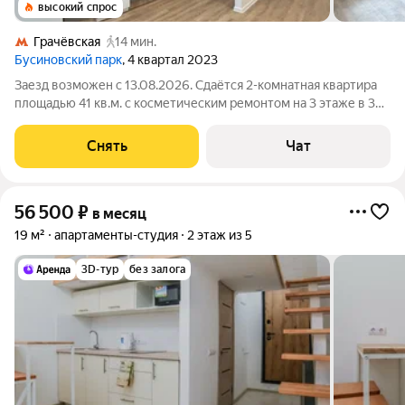
высокий спрос
Грачёвская
14 мин.
Бусиновский парк
, 4 квартал 2023
Заезд возможен с 13.08.2026. Сдаётся 2-комнатная квартира
площадью 41 кв.м. с косметическим ремонтом на 3 этаже в 33-
этажном доме на срок от 11 месяцев. Из техники есть: Духовой
шкаф Стиральная машина Холодильник Дом - монолитный,
Снять
Чат
окна выходят на
56 500
₽
в месяц
19 м²
апартаменты-студия
2 этаж из 5
3D-тур
без залога