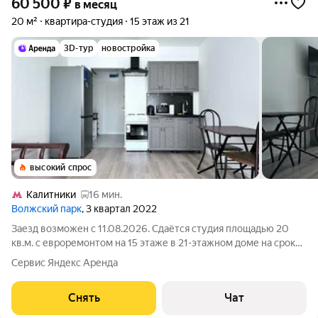
60 500
₽
в месяц
20 м²
квартира-студия
15 этаж из 21
3D-тур
новостройка
высокий спрос
Калитники
16 мин.
Волжский парк
, 3 квартал 2022
Заезд возможен с 11.08.2026. Сдаётся студия площадью 20
кв.м. с евроремонтом на 15 этаже в 21-этажном доме на срок
от 11 месяцев. Из техники есть: Телевизор Духовой шкаф
Сервис Яндекс Аренда
Стиральная машина Холодильник Микроволновка Дом -
панельный, окна выходят
Снять
Чат