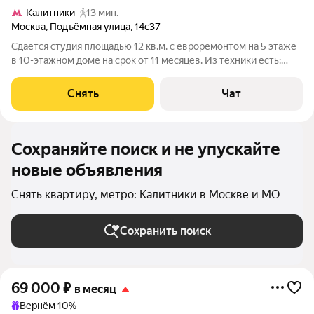
Калитники
13 мин.
Москва
,
Подъёмная улица
,
14с37
Сдаётся студия площадью 12 кв.м. с евроремонтом на 5 этаже
в 10-этажном доме на срок от 11 месяцев. Из техники есть:
Стиральная машина Холодильник Микроволновка Дом -
панельный, окна выходят на улицу. Есть консьерж. В подъезде
Снять
Чат
3 лифта - 1 грузовой
Сохраняйте поиск и не упускайте
новые объявления
Снять квартиру, метро: Калитники в Москве и МО
Сохранить поиск
69 000
₽
в месяц
Вернём 10%