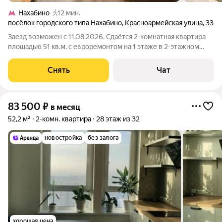
Нахабино
12 мин.
посёлок городского типа Нахабино
,
Красноармейская улица
,
33
Заезд возможен с 11.08.2026. Сдаётся 2-комнатная квартира
площадью 51 кв.м. с евроремонтом на 1 этаже в 2-этажном
доме на срок от 11 месяцев. Из техники есть: Телевизор
Газовая плита с духовым шкафом Стиральная машина
Снять
Чат
Холодильник Микроволновка
83 500
₽
в месяц
52,2 м²
2-комн. квартира
28 этаж из 32
новостройка
без залога
хорошая цена