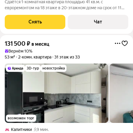
Сдаётся 1-комнатная квартира площадью 41 кв.м. с
евроремонтом на 18 этаже в 20-этажном доме на срок от 11
месяцев. Из техники есть: Телевизор Духовой шкаф
Стиральная машина Холодильник Посудомоечная машина
Снять
Чат
Кондиционер Микроволновка Дом -
131 500
₽
в месяц
Вернём 10%
53 м²
2-комн. квартира
31 этаж из 33
3D-тур
новостройка
возможен торг
Калитники
9 мин.