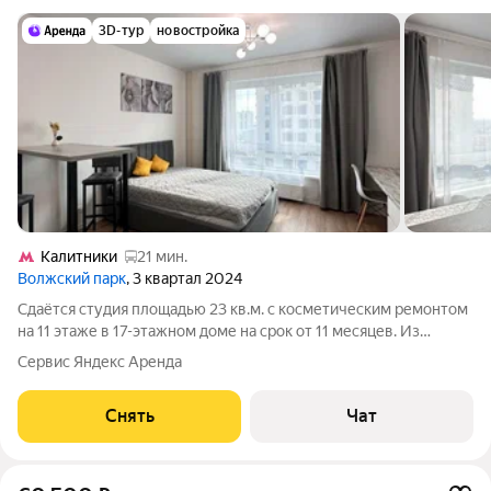
3D-тур
новостройка
Калитники
21 мин.
Волжский парк
, 3 квартал 2024
Сдаётся студия площадью 23 кв.м. с косметическим ремонтом
на 11 этаже в 17-этажном доме на срок от 11 месяцев. Из
техники есть: Телевизор Стиральная машина Холодильник
Сервис Яндекс Аренда
Кондиционер Микроволновка Дом - монолитный, окна
выходят во двор. В подъезде
Снять
Чат