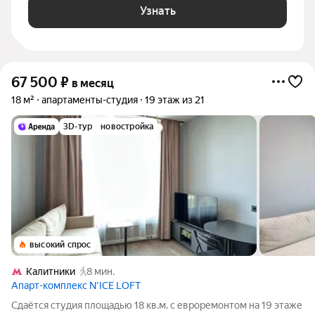
Узнать
67 500
₽
в месяц
18 м²
апартаменты-студия
19 этаж из 21
3D-тур
новостройка
высокий спрос
Калитники
8 мин.
Апарт-комплекс N’ICE LOFT
Сдаётся студия площадью 18 кв.м. с евроремонтом на 19 этаже