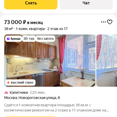
Снять
Чат
73 000
₽
в месяц
38 м²
1-комн. квартира
2 этаж из 17
3D-тур
без залога
высокий спрос
Калитники
20 мин.
Москва
,
Новорогожская улица
,
8
Сдаётся 1-комнатная квартира площадью 38 кв.м. с
косметическим ремонтом на 2 этаже в 17-этажном доме на
срок от 11 месяцев. Из техники есть: Телевизор Духовой шкаф