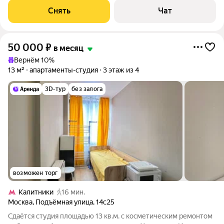
Стиральная машина Сушильная машина Холодильник
Снять
Чат
Посудомоечная машина Кондиционер
50 000
₽
в месяц
Вернём 10%
13 м²
апартаменты-студия
3 этаж из 4
3D-тур
без залога
возможен торг
Калитники
16 мин.
Москва
,
Подъёмная улица
,
14с25
Сдаётся студия площадью 13 кв.м. с косметическим ремонтом