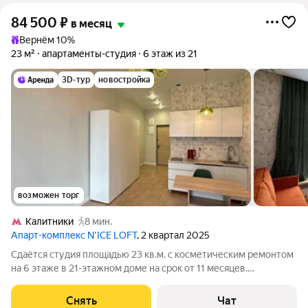
84 500
₽
в месяц
Вернём 10%
23 м²
апартаменты-студия
6 этаж из 21
3D-тур
новостройка
возможен торг
Калитники
8 мин.
Апарт-комплекс N’ICE LOFT
, 2 квартал 2025
Сдаётся студия площадью 23 кв.м. с косметическим ремонтом
на 6 этаже в 21-этажном доме на срок от 11 месяцев.
Коммунальные услуги по счетчикам оплачиваются
дополнительно.
Снять
Чат