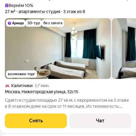
Вернём 10%
27 м²
апартаменты-студия
3 этаж из 8
3D-тур
без залога
возможен торг
Калитники
7 мин.
Москва
,
Нижегородская улица
,
32с15
Сдаётся студия площадью 27 кв.м. с евроремонтом на 3 этаже
в 8-этажном доме на срок от 11 месяцев. Из техники есть:
Телевизор Стиральная машина Холодильник Кондиционер
Бойлер Микроволновка Дом - монолитный, окна выходят на
Снять
Чат
улицу. Есть консьерж.