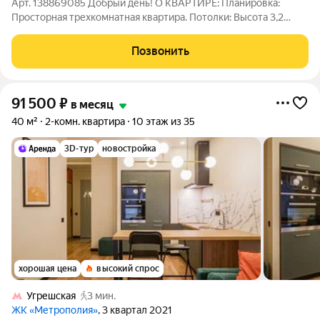
Арт. 138869085 Добрый день! О КВАРТИРЕ: Планировка:
Просторная трехкомнатная квартира. Потолки: Высота 3,2
метра, много света и воздуха. Ремонт: Свежий качественный
косметический ремонт. Дом: Монументальный кирпичный
Позвонить
сталинский дом (8 этажей). Стены:
91 500
₽
в месяц
40 м²
2-комн. квартира
10 этаж из 35
3D-тур
новостройка
хорошая цена
высокий спрос
Угрешская
3 мин.
ЖК «Метрополия»
, 3 квартал 2021