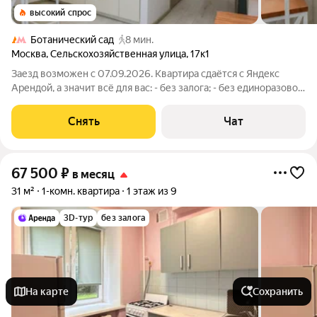
высокий спрос
Ботанический сад
8 мин.
Москва
,
Сельскохозяйственная улица
,
17к1
Заезд возможен с 07.09.2026. Квартира сдаётся с Яндекс
Арендой, а значит всё для вас: - без залога; - без единоразовой
комиссии; - с поддержкой от наших специалистов в процессе
проживания. Мы можем показать вам квартиру онлайн это так
Снять
Чат
же детально,
67 500
₽
в месяц
31 м²
1-комн. квартира
1 этаж из 9
3D-тур
без залога
На карте
Сохранить