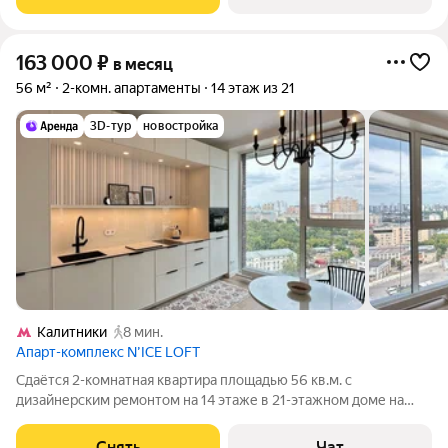
163 000
₽
в месяц
56 м²
2-комн. апартаменты
14 этаж из 21
3D-тур
новостройка
Калитники
8 мин.
Апарт-комплекс N’ICE LOFT
Сдаётся 2-комнатная квартира площадью 56 кв.м. с
дизайнерским ремонтом на 14 этаже в 21-этажном доме на
срок от 11 месяцев. Из техники есть: Духовой шкаф Стиральная
машина Сушильная машина Холодильник Посудомоечная
Снять
Чат