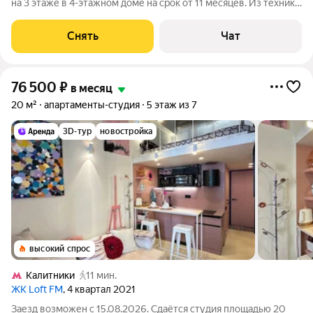
на 3 этаже в 4-этажном доме на срок от 11 месяцев. Из техники
есть: Стиральная машина Холодильник Микроволновка Дом -
панельный, окна выходят во двор. Коммунальные услуги по
Снять
Чат
счетчикам
76 500
₽
в месяц
20 м²
апартаменты-студия
5 этаж из 7
3D-тур
новостройка
высокий спрос
Калитники
11 мин.
ЖК Loft FM
, 4 квартал 2021
Заезд возможен с 15.08.2026. Сдаётся студия площадью 20