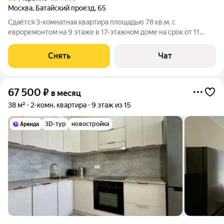
Москва
,
Батайский проезд
,
65
Сдаётся 3-комнатная квартира площадью 78 кв.м. с
евроремонтом на 9 этаже в 17-этажном доме на срок от 11
месяцев. Из техники есть: Телевизор Духовой шкаф
Стиральная машина Холодильник Дом - панельный.
Снять
Чат
Коммунальные услуги по счетчикам оплачиваются
67 500
₽
в месяц
38 м²
2-комн. квартира
9 этаж из 15
3D-тур
новостройка