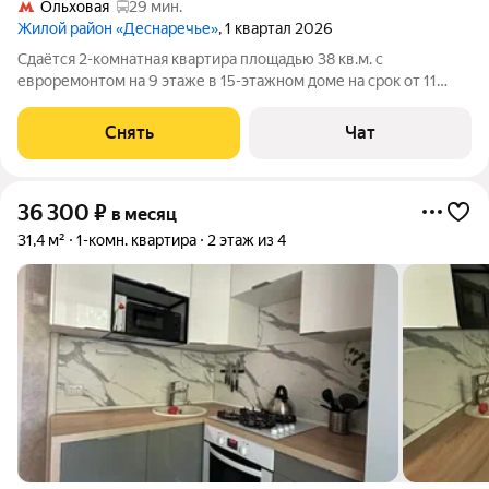
Ольховая
29 мин.
Жилой район «Деснаречье»
, 1 квартал 2026
Сдаётся 2-комнатная квартира площадью 38 кв.м. с
евроремонтом на 9 этаже в 15-этажном доме на срок от 11
месяцев. Из техники есть: Телевизор Духовой шкаф
Стиральная машина Холодильник Посудомоечная машина Дом
Снять
Чат
- монолитный, окна выходят во двор.
36 300
₽
в месяц
31,4 м²
1-комн. квартира
2 этаж из 4