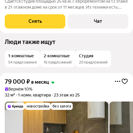
Сдаётся студия площадью 25 кв.м. с евроремонтом на 13 этаже
в 21-этажном доме на срок от 11 месяцев. Из техники есть:
Духовой шкаф Стиральная машина Холодильник Дом -
монолитный, окна выходят во двор. В подъезде 3 лифта - 1
Снять
Чат
грузовой и 2
Люди также ищут
1-комнатные
2-комнатные
Студия
54 предложения
16 предложений
20 предложений
79 000
₽
в месяц
Вернём 10%
32 м²
1-комн. квартира
23 этаж из 25
новостройка
без залога