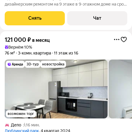
дизайнерским ремонтом на 9 этаже в 9-этажном доме на срок
от 11 месяцев. Из техники есть: Духовой шкаф Стиральная
машина Холодильник Дом - панельный, окна выходят во двор.
Снять
Чат
В подъезде 1 лифт - 0
121 000
₽
в месяц
Вернём 10%
76 м²
3-комн. квартира
11 этаж из 16
3D-тур
новостройка
возможен торг
Депо
16 мин.
Люблинский парк
, 4 квартал 2024