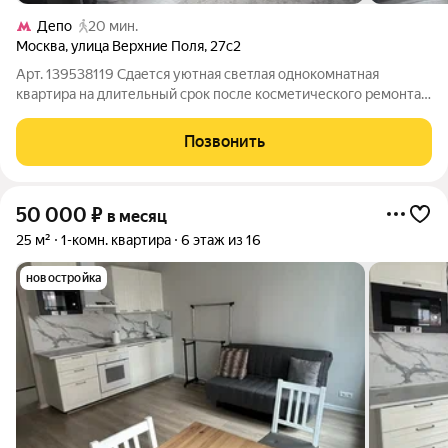
Депо
20 мин.
Москва
,
улица Верхние Поля
,
27с2
Арт. 139538119 Сдается уютная светлая однокомнатная
квартира на длительный срок после косметического ремонта с
новой мебелью. Квартира сдается впервые. В квартире есть
вся необходимая для жизни техника: холодильник, стиральная
Позвонить
машина, чайник,
50 000
₽
в месяц
25 м²
1-комн. квартира
6 этаж из 16
новостройка