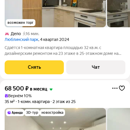
возможен торг
Депо
16 мин.
Люблинский парк
, 4 квартал 2024
Сдаётся 1-комнатная квартира площадью 32 кв.м. с
дизайнерским ремонтом на 23 этаже в 25-этажном доме на
срок от 11 месяцев. Из техники есть: Телевизор Духовой шкаф
Стиральная машина Холодильник Посудомоечная машина Дом
Снять
Чат
- панельный, окна выходят
68 500
₽
в месяц
Вернём 10%
35 м²
1-комн. квартира
2 этаж из 25
3D-тур
новостройка