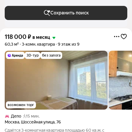
Сохранить поиск
118 000
₽
в месяц
60,3 м²
3-комн. квартира
9 этаж из 9
3D-тур
без залога
возможен торг
Депо
15 мин.
Москва
,
Шоссейная улица
,
76
Сдаётся 3-комнатная квартира площадью 60 кв.м. с