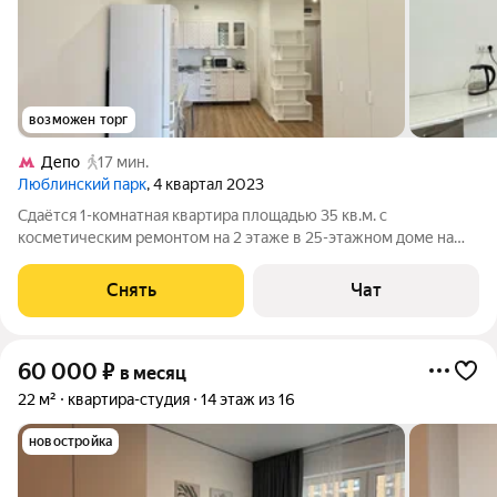
возможен торг
Депо
17 мин.
Люблинский парк
, 4 квартал 2023
Сдаётся 1-комнатная квартира площадью 35 кв.м. с
косметическим ремонтом на 2 этаже в 25-этажном доме на
срок от 11 месяцев. Из техники есть: Стиральная машина
Холодильник Кондиционер Микроволновка Дом - монолитный,
Снять
Чат
окна выходят во двор. В
60 000
₽
в месяц
22 м²
квартира-студия
14 этаж из 16
новостройка