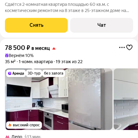
Сдаётся 2-комнатная квартира площадью 60 кв.м. с
косметическим ремонтом на 8 этаже в 25-этажном доме на
срок от 11 месяцев. Из техники есть: Телевизор Духовой шкаф
Стиральная машина Холодильник Дом - монолитный, окна
Снять
Чат
выходят во двор и на улицу. В
78 500
₽
в месяц
Вернём 10%
35 м²
1-комн. квартира
19 этаж из 22
3D-тур
без залога
высокий спрос
Депо
13 мин.