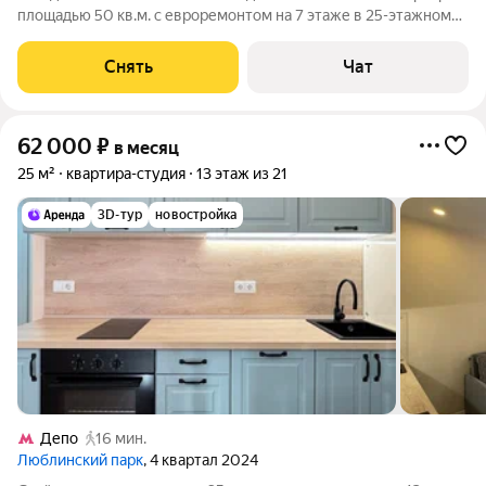
площадью 50 кв.м. с евроремонтом на 7 этаже в 25-этажном
доме на срок от 11 месяцев. Из техники есть: Телевизор
Духовой шкаф Стиральная машина Холодильник
Снять
Чат
Посудомоечная машина
62 000
₽
в месяц
25 м²
квартира-студия
13 этаж из 21
3D-тур
новостройка
Депо
16 мин.
Люблинский парк
, 4 квартал 2024