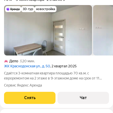
3D-тур
новостройка
Депо
20 мин.
ЖК Краснодонская ул., д. 50
, 2 квартал 2025
Сдаётся 3-комнатная квартира площадью 70 кв.м. с
евроремонтом на 2 этаже в 9-этажном доме на срок от 11
месяцев. Из техники есть: Духовой шкаф Стиральная машина
Сервис Яндекс Аренда
Холодильник Бойлер Дом - монолитный, окна выходят во двор
и на улицу. В подъезде 2
Снять
Чат