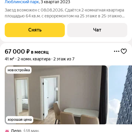
Люблинский парк
, 3 квартал 2023
Заезд возможен с 08.08.2026. Сдаётся 2-комнатная квартира
площадью 64 кв.м. с евроремонтом на 25 этаже в 25-этажном
доме на срок от 11 месяцев. Из техники есть: Телевизор
Духовой шкаф Стиральная машина Холодильник
Снять
Чат
Посудомоечная машина
67 000
₽
в месяц
41 м²
2-комн. квартира
2 этаж из 7
новостройка
хорошая цена
Депо
18 мин.