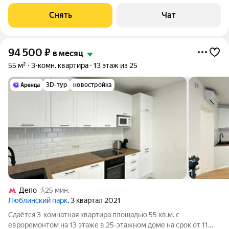
доме на срок от 11 месяцев. Из техники есть: Телевизор
Духовой шкаф Стиральная машина Холодильник
Снять
Чат
Посудомоечная машина
94 500
₽
в месяц
55 м²
3-комн. квартира
13 этаж из 25
3D-тур
новостройка
Депо
25 мин.
Люблинский парк
, 3 квартал 2021
Сдаётся 3-комнатная квартира площадью 55 кв.м. с
евроремонтом на 13 этаже в 25-этажном доме на срок от 11