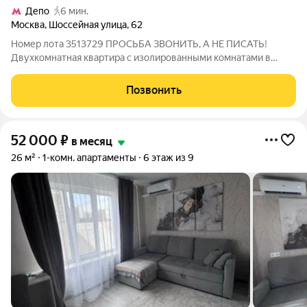
Депо
6 мин.
Москва
,
Шоссейная улица
,
62
Номер лота 3513729 ПРОСЬБА ЗВОНИТЬ, А НЕ ПИСАТЬ!
Двухкомнатная квартира с изолированными комнатами в
зеленом районе города. Кухонный гарнитур, вся бытовая
техника, в том числе встроенная посудомоечная машина. В
Позвонить
комнатах необходимая мебель для
52 000
₽
в месяц
26 м²
1-комн. апартаменты
6 этаж из 9