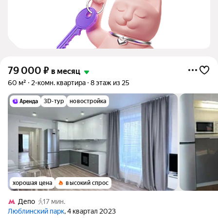
79 000
₽
в месяц
60 м²
2-комн. квартира
8 этаж из 25
3D-тур
новостройка
хорошая цена
высокий спрос
Депо
17 мин.
Люблинский парк
, 4 квартал 2023