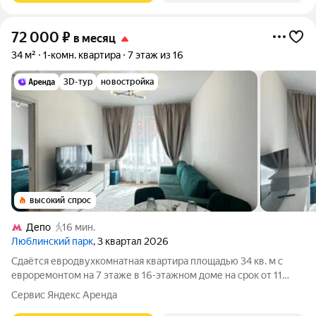
72 000
₽
в месяц
34 м²
1-комн. квартира
7 этаж из 16
3D-тур
новостройка
высокий спрос
Депо
16 мин.
Люблинский парк
, 3 квартал 2026
Сдаётся евродвухкомнатная квартира площадью 34 кв. м с
евроремонтом на 7 этаже в 16-этажном доме на срок от 11
месяцев. Квартира сдаётся впервые, всё новое, никто не жил.
Сервис Яндекс Аренда
Рядом метро «Братиславская», Дэпо, ТЦ «Люблю Молл», DDX