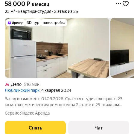
58 000
₽
в месяц
23 м²
квартира-студия
2 этаж из 25
3D-тур
новостройка
Депо
16 мин.
Люблинский парк
, 4 квартал 2024
Заезд возможен с 01.09.2026. Сдаётся студия площадью 23
кв.м. с косметическим ремонтом на 2 этаже в 25-этажном
доме на срок от 11 месяцев. Из техники есть: Телевизор
Сервис Яндекс Аренда
Духовой шкаф Стиральная машина Холодильник Дом -
панельный, окна выходят на
Снять
Чат