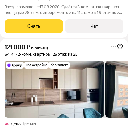
Заезд возможен с 17.08.2026. Сдаётся 3-комнатная квартира
площадью 76 кв.м. с евроремонтом на 11 этаже в 16-этажном
доме на срок от 11 месяцев. Из техники есть: Духовой шкаф
Стиральная машина Холодильник Посудомоечная машина
Снять
Чат
Микроволновка Дом -
121 000
₽
в месяц
64 м²
2-комн. квартира
25 этаж из 25
новостройка
без залога
Депо
18 мин.