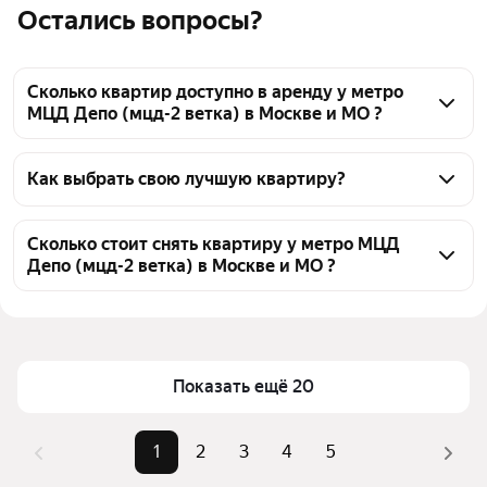
Остались вопросы?
Сколько квартир доступно в аренду у метро
МЦД Депо (мцд-2 ветка) в Москве и МО ?
На Яндекс Недвижимости у метро МЦД Депо 
(мцд-2 ветка) в Москве и МО доступно в аренду 
Как выбрать свою лучшую квартиру?
100 квартир, из них 3 объявления от 
Чтобы снять квартиру рядом с озером у метро 
собственников, 94 объявления от агентств
МЦД Депо (мцд-2 ветка), воспользуйтесь 
Сколько стоит снять квартиру у метро МЦД
Депо (мцд-2 ветка) в Москве и МО ?
удобными фильтрами и сортировкой для выбора 
среди предложений в выбранном районе
Цена за квадратный метр
957 — 3 100 ₽
Помимо удобной сортировки по цене аренды вы 
Площадь
20 — 83 м²
можете отсортировать результаты по стоимости 
квадратного метра или площади
Показать ещё 20
1
2
3
4
5