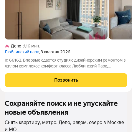
Депо
16 мин.
Люблинский парк
, 3 квартал 2026
Id 66162. Впервые сдается студия с дизайнерским ремонтом в
жилом комплексе комфорт класса Люблинский Парк,
идеальный вариант как для одного человека, так и для пары. В
квартире установлено все необходимое для жизни, просмотр
Позвонить
и заселение возможны в
Сохраняйте поиск и не упускайте
новые объявления
Снять квартиру, метро: Депо, рядом: озеро в Москве
и МО