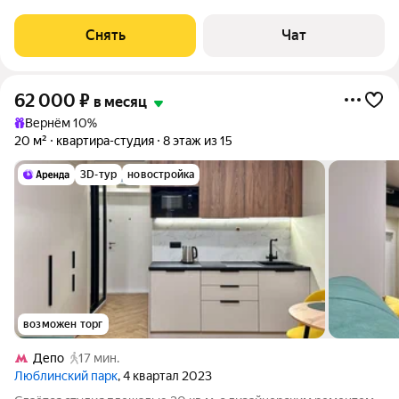
месяцев. Из техники есть: Телевизор Духовой шкаф
Стиральная машина Холодильник Посудомоечная машина
Снять
Чат
Кондиционер Бойлер Микроволновка Дом
62 000
₽
в месяц
Вернём 10%
20 м²
квартира-студия
8 этаж из 15
3D-тур
новостройка
возможен торг
Депо
17 мин.
Люблинский парк
, 4 квартал 2023