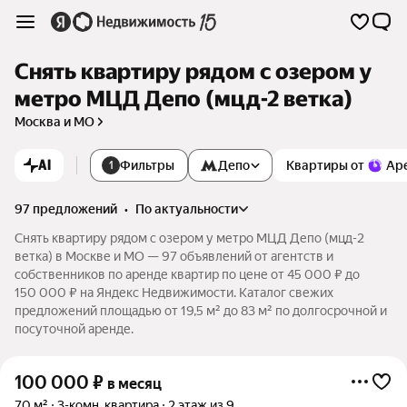
Снять квартиру рядом с озером у
метро МЦД Депо (мцд-2 ветка)
Москва и МО
AI
Фильтры
Депо
Квартиры от
Ар
1
97 предложений
•
по актуальности
Снять квартиру рядом с озером у метро МЦД Депо (мцд-2
ветка) в Москве и МО — 97 объявлений от агентств и
собственников по аренде квартир по цене от 45 000 ₽ до
150 000 ₽ на Яндекс Недвижимости. Каталог свежих
предложений площадью от 19,5 м² до 83 м² по долгосрочной и
посуточной аренде.
100 000
₽
в месяц
70 м²
3-комн. квартира
2 этаж из 9