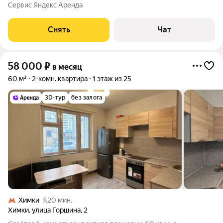
срок от 11 месяцев. Из техники есть: Духовой шкаф Стиральная
Сервис Яндекс Аренда
машина Холодильник Кондиционер Дом - монолитный, окна
выходят во двор и на улицу.
Снять
Чат
58 000
₽
в месяц
60 м²
2-комн. квартира
1 этаж из 25
3D-тур
без залога
Химки
20 мин.
Химки
,
улица Горшина
,
2