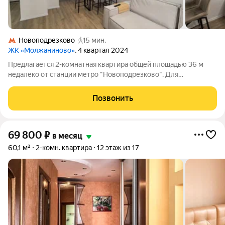
Новоподрезково
15 мин.
ЖК «Молжаниново»
, 4 квартал 2024
Предлагается 2-комнатная квартира общей площадью 36 м
недалеко от станции метро "Новоподрезково". Для
комфортного проживания в наличии имеется вся необходимая
мебель, а также кондиционер. Кухонный гарнитур оснащен
Позвонить
духовой печью. Подключена стиральная
69 800
₽
в месяц
60,1 м²
2-комн. квартира
12 этаж из 17