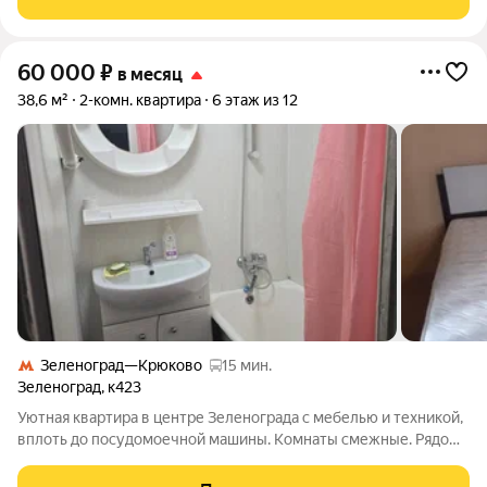
Крюково 5 минут пешком. До м
60 000
₽
в месяц
38,6 м²
2-комн. квартира
6 этаж из 12
Зеленоград—Крюково
15 мин.
Зеленоград
,
к423
Уютная квартира в центре Зеленограда с мебелью и техникой,
вплоть до посудомоечной машины. Комнаты смежные. Рядом
остановка авт Ё41 до метро Ховрино . Приличной семье до 3
человек или 1 человеку, можно 2 инженерам. Можно с