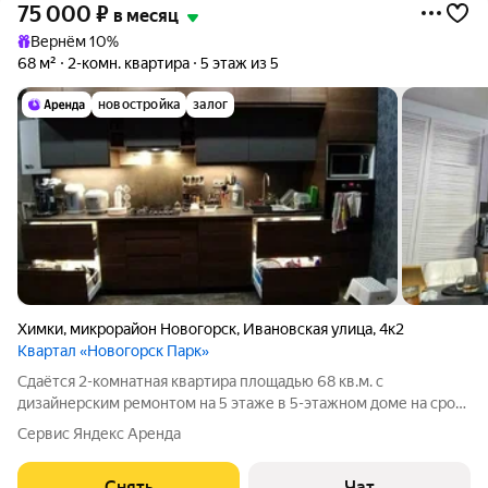
75 000
₽
в месяц
Вернём 10%
68 м²
2-комн. квартира
5 этаж из 5
новостройка
залог
Химки
,
микрорайон Новогорск
,
Ивановская улица
,
4к2
Квартал «Новогорск Парк»
Сдаётся 2-комнатная квартира площадью 68 кв.м. с
дизайнерским ремонтом на 5 этаже в 5-этажном доме на срок
от 11 месяцев. Из техники есть: Телевизор Духовой шкаф
Сервис Яндекс Аренда
Стиральная машина Холодильник Посудомоечная машина
Микроволновка Дом - монолитный,
Снять
Чат