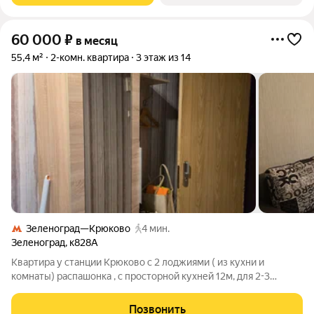
60 000
₽
в месяц
55,4 м²
2-комн. квартира
3 этаж из 14
Зеленоград—Крюково
4 мин.
Зеленоград
,
к828А
Квартира у станции Крюково с 2 лоджиями ( из кухни и
комнаты) распашонка , с просторной кухней 12м, для 2-3
человек. Комнаты : 14м с диваном, шкафом и тв и зал 17м с
новым диваном, корпусной мебелью и 2 комодами. До МЦД3
Позвонить