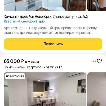
Химки
,
микрорайон Новогорск
,
Ивановская улица
,
4к2
Квартал «Новогорск Парк»
Арт. 137059985 На длительный срок предлагается в аренду
отличная, красивая двухкомнатная квартира с хорошим
ремонтом, всей необходимой мебелью и техникой. Дизайн
выполнен в современном стиле, в светлых тонах. Ремонт
Позвонить
делали для себя, с душой, с
65 000
₽
в месяц
36 м²
2-комн. квартира
2 этаж из 17
новостройка