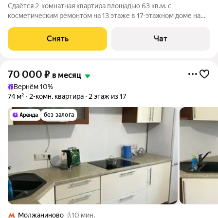
Сдаётся 2-комнатная квартира площадью 63 кв.м. с
косметическим ремонтом на 13 этаже в 17-этажном доме на
срок от 11 месяцев. Из техники есть: Духовой шкаф Стиральная
машина Холодильник Кондиционер Микроволновка Дом -
Снять
Чат
панельный. Коммунальные
70 000
₽
в месяц
Вернём 10%
74 м²
2-комн. квартира
2 этаж из 17
без залога
Молжаниново
10 мин.