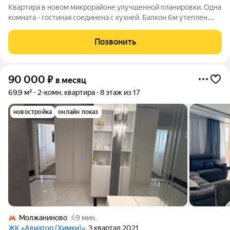
Квартира в новом микрорайоне улучшенной планировки. Одна
комната - гостиная соединена с кухней. Балкон 6м утеплен,
теплые полы - можно использовать, как комнату. Есть спальня
и гардеробная, кладовая, душевая кабина. Современная
Позвонить
мебель и техника,
90 000
₽
в месяц
69,9 м²
2-комн. квартира
8 этаж из 17
новостройка
онлайн показ
Молжаниново
9 мин.
ЖК «Авиатор (Химки)»
, 3 квартал 2021