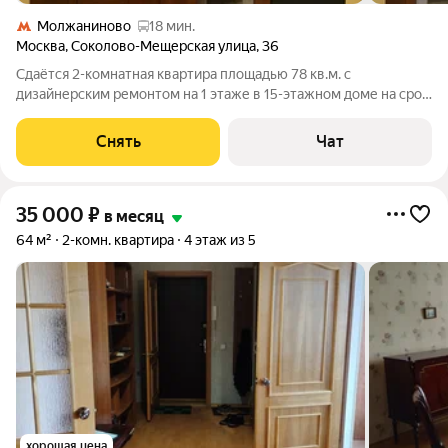
Молжаниново
18 мин.
Москва
,
Соколово-Мещерская улица
,
36
Сдаётся 2-комнатная квартира площадью 78 кв.м. с
дизайнерским ремонтом на 1 этаже в 15-этажном доме на срок
от 11 месяцев. Из техники есть: Духовой шкаф Стиральная
машина Холодильник Дом - кирпичный. Коммунальные услуги
Снять
Чат
по счетчикам оплачиваются
35 000
₽
в месяц
64 м²
2-комн. квартира
4 этаж из 5
хорошая цена