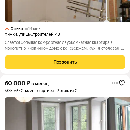
Химки
14 мин.
Химки
,
улица Строителей
,
4В
Сдаётся большая комфортная двухкомнатная квартира в
монолитно-кирпичном доме с консьержем. Кухня-столовая -
25м2, спальня - 18м2, кабинет(детская) - 15м2. Два санузла:
один с большой ванной, второй с душевой кабиной и
Позвонить
постирочной. Просторный коридор
60 000
₽
в месяц
50,5 м²
2-комн. квартира
2 этаж из 2