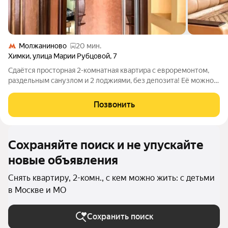
Молжаниново
20 мин.
Химки
,
улица Марии Рубцовой
,
7
Сдаётся просторная 2-комнатная квартира с евроремонтом,
раздельным санузлом и 2 лоджиями, без депозита! Её можно
посмотреть когда Вам удобно: бронируете время, забираете
ключи и спокойно осматриваете. Если всё понравится, договор
Позвонить
подпишем онлайн и
Сохраняйте поиск и не упускайте
новые объявления
Снять квартиру, 2-комн., с кем можно жить: с детьми
в Москве и МО
Сохранить поиск