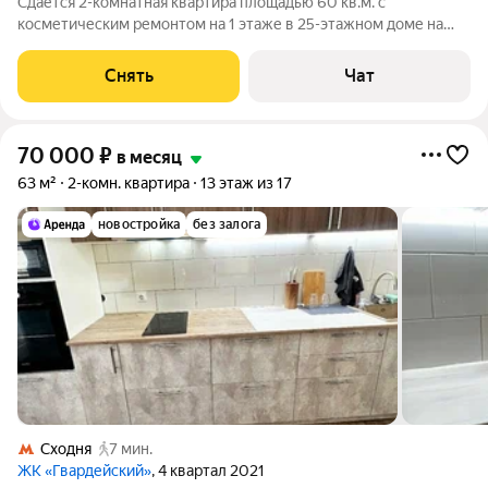
Сдаётся 2-комнатная квартира площадью 60 кв.м. с
косметическим ремонтом на 1 этаже в 25-этажном доме на
срок от 11 месяцев. Из техники есть: Духовой шкаф Стиральная
машина Холодильник Микроволновка Дом - панельный, окна
Снять
Чат
выходят во двор и на
70 000
₽
в месяц
63 м²
2-комн. квартира
13 этаж из 17
новостройка
без залога
Сходня
7 мин.
ЖК «Гвардейский»
, 4 квартал 2021