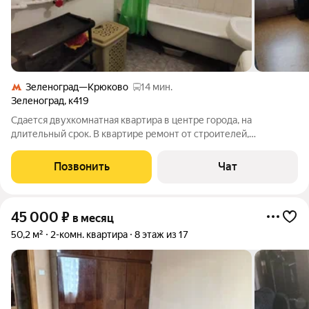
Зеленоград—Крюково
14 мин.
Зеленоград
,
к419
Сдается двухкомнатная квартира в центре города, на
длительный срок. В квартире ремонт от строителей,
изолированные комнаты обеспечивают комфорт и
приватность. Курение запрещено, можно проживать с детьми,
Позвонить
Чат
но без животных. В наличии вся необходимая
45 000
₽
в месяц
50,2 м²
2-комн. квартира
8 этаж из 17