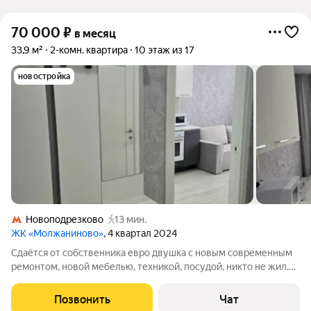
70 000
₽
в месяц
33,9 м²
2-комн. квартира
10 этаж из 17
новостройка
Новоподрезково
13 мин.
ЖК «Молжаниново»
, 4 квартал 2024
Сдаётся от собственника евро двушка с новым современным
ремонтом, новой мебелью, техникой, посудой, никто не жил.
Оплата аренда, плюс коммуналка (вода, свет, интернет).
Требования: аккуратность, чистоплотность, своевременная
Позвонить
Чат
оплата. Жк "Молжаниново",