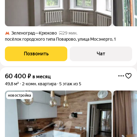
Зеленоград—Крюково
29 мин.
посёлок городского типа Поварово
,
улица Мосэнерго
,
1
Позвонить
Чат
60 400
₽
в месяц
49,8 м²
2-комн. квартира
5 этаж из 5
новостройка