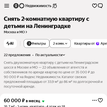
Снять 2-комнатную квартиру с
детьми на Ленинградке
Москва и МО
AI
Фильтры
2 комн.
Квартиры от
Аре
3
22 предложения
•
по актуальности
Снять двухкомнатную квартиру с детьми на Ленинградском
шоссе в Москве и МО — 22 объявления от агентств и
собственников по аренде квартир по цене от 35 000 ₽ до
90 000 ₽ на Яндекс Недвижимости. Каталог свежих
предложений площадью от 33,9 м² до 86 м² по долгосрочной и
посуточной аренде.
60 000
₽
в месяц
35,7 м²
2-комн. квартира
4 этаж из 18