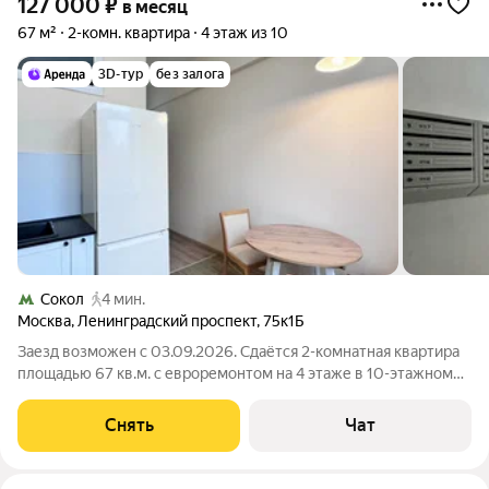
127 000
₽
в месяц
67 м²
2-комн. квартира
4 этаж из 10
3D-тур
без залога
Сокол
4 мин.
Москва
,
Ленинградский проспект
,
75к1Б
Заезд возможен с 03.09.2026. Сдаётся 2-комнатная квартира
площадью 67 кв.м. с евроремонтом на 4 этаже в 10-этажном
доме на срок от 11 месяцев. Из техники есть: Телевизор
Духовой шкаф Стиральная машина Холодильник
Снять
Чат
Посудомоечная машина