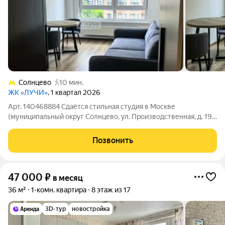
Солнцево
10 мин.
ЖК «ЛУЧИ»
, 1 квартал 2026
Арт. 140468884 Сдаётся стильная студия в Москве
(муниципальный округ Солнцево, ул. Производственная, д. 19,
корп. 2) идеальный вариант для комфортного проживания
одного человека или пары. В студии продуманная планировка
Позвонить
и современный лаконичный
47 000
₽
в месяц
36 м²
1-комн. квартира
8 этаж из 17
3D-тур
новостройка