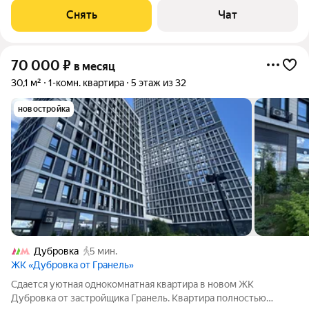
машина Холодильник Дом - панельный, окна выходят во двор.
Снять
Чат
В подъезде 1 лифт - 0
70 000
₽
в месяц
30,1 м²
1-комн. квартира
5 этаж из 32
новостройка
Дубровка
5 мин.
ЖК «Дубровка от Гранель»
Сдается уютная однокомнатная квартира в новом ЖК
Дубровка от застройщика Гранель. Квартира полностью