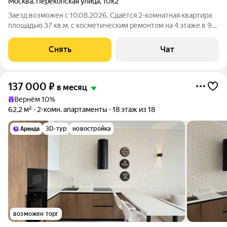
Москва
,
Перекопская улица
,
10к2
Заезд возможен с 10.08.2026. Сдаётся 2-комнатная квартира
площадью 37 кв.м. с косметическим ремонтом на 4 этаже в 9-
этажном доме на срок от 11 месяцев. Из техники есть:
Телевизор Духовой шкаф Стиральная машина Холодильник
Снять
Чат
Бойлер Пылесос Дом -
137 000
₽
в месяц
Вернём 10%
62,2 м²
2-комн. апартаменты
18 этаж из 18
3D-тур
новостройка
возможен торг