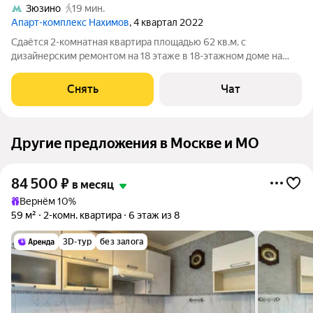
Зюзино
19 мин.
Апарт-комплекс Нахимов
, 4 квартал 2022
Сдаётся 2-комнатная квартира площадью 62 кв.м. с
дизайнерским ремонтом на 18 этаже в 18-этажном доме на
срок от 11 месяцев. Из техники есть: Телевизор Духовой шкаф
Стиральная машина Холодильник Посудомоечная машина
Снять
Чат
Кондиционер Микроволновка
Другие предложения в Москве и МО
84 500
₽
в месяц
Вернём 10%
59 м²
2-комн. квартира
6 этаж из 8
3D-тур
без залога