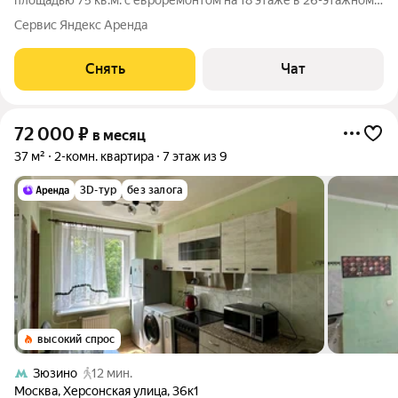
площадью 75 кв.м. с евроремонтом на 18 этаже в 26-этажном
доме на срок от 11 месяцев. Из техники есть: Телевизор
Сервис Яндекс Аренда
Духовой шкаф Стиральная машина Холодильник
Посудомоечная машина
Снять
Чат
72 000
₽
в месяц
37 м²
2-комн. квартира
7 этаж из 9
3D-тур
без залога
высокий спрос
Зюзино
12 мин.
Москва
,
Херсонская улица
,
36к1