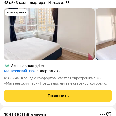
48 м²
3-комн. квартира
14 этаж из 33
новостройка
Аминьевская
4 мин.
Матвеевский парк
, 1 квартал 2024
Id 66246. Аренда с комфортом: светлая евротрешка в ЖК
«Матвеевский парк» Представляем вам квартиру, которая с
первого взгляда снимает главный вопрос аренды в Москве: где
найти современное, готовое к переезду жилье без
Позвонить
компромиссов. Речь идет о
100 000
₽
в месяц