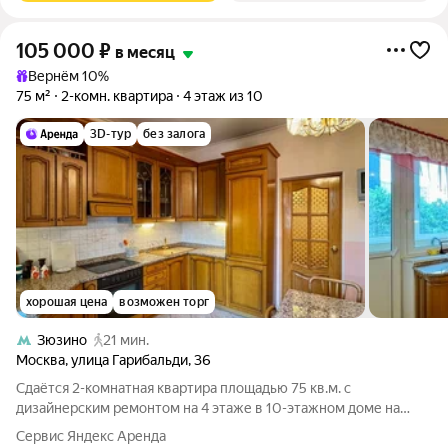
105 000
₽
в месяц
Вернём 10%
75 м²
2-комн. квартира
4 этаж из 10
3D-тур
без залога
хорошая цена
возможен торг
Зюзино
21 мин.
Москва
,
улица Гарибальди
,
36
Сдаётся 2-комнатная квартира площадью 75 кв.м. с
дизайнерским ремонтом на 4 этаже в 10-этажном доме на
срок от 11 месяцев. Из техники есть: Телевизор Духовой шкаф
Сервис Яндекс Аренда