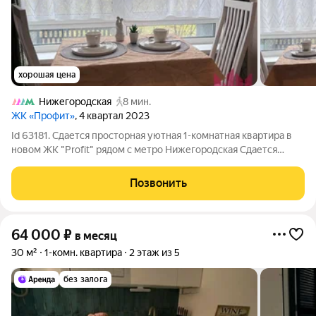
хорошая цена
Нижегородская
8 мин.
ЖК «Профит»
, 4 квартал 2023
Id 63181. Сдается просторная уютная 1-комнатная квартира в
новом ЖК "Profit" рядом с метро Нижегородская Сдается
просторная 1-комнатная квартира площадью 43 квадратных
метра в новом жилом комплексе «Profit» по адресу: Москва,
Позвонить
Газгольдерная улица, 10.
64 000
₽
в месяц
30 м²
1-комн. квартира
2 этаж из 5
без залога