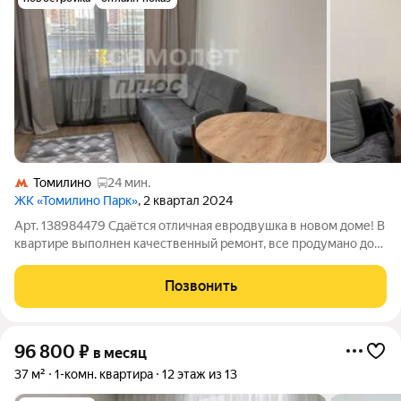
Томилино
24 мин.
ЖК «Томилино Парк»
, 2 квартал 2024
Арт. 138984479 Сдаётся отличная евродвушка в новом доме! В
квартире выполнен качественный ремонт, все продумано до
мелочей, полностью укомплектована мебелью и техникой, все
есть для комфортного проживания, не хватает только Вас!
Позвонить
Просторная
96 800
₽
в месяц
37 м²
1-комн. квартира
12 этаж из 13