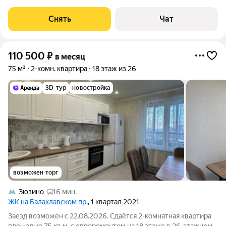
Стиральная машина Холодильник Посудомоечная машина
Микроволновка Дом - кирпичный,
Снять
Чат
110 500
₽
в месяц
75 м²
2-комн. квартира
18 этаж из 26
3D-тур
новостройка
возможен торг
Зюзино
16 мин.
ЖК на Балаклавском пр.
, 1 квартал 2021
Заезд возможен с 22.08.2026. Сдаётся 2-комнатная квартира