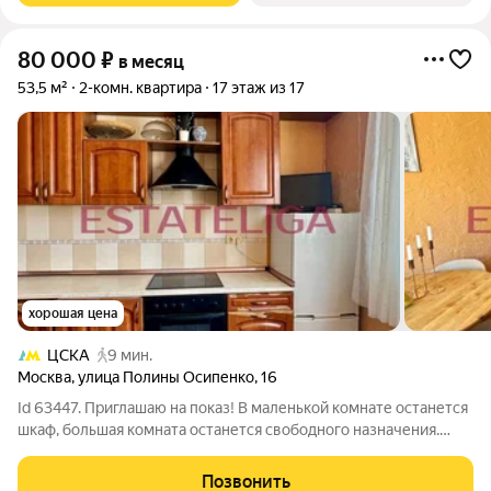
80 000
₽
в месяц
53,5 м²
2-комн. квартира
17 этаж из 17
хорошая цена
ЦСКА
9 мин.
Москва
,
улица Полины Осипенко
,
16
Id 63447. Приглашаю на показ! В маленькой комнате останется
шкаф, большая комната останется свободного назначения.
Кухонный стол и стулья текущего арендатора. Двухкомнатная
квартира с дизайнерским ремонтом в районе Беговой:
Позвонить