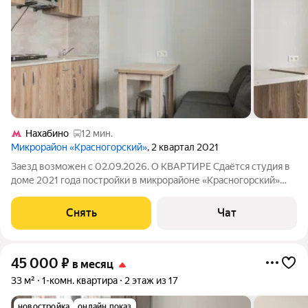
Нахабино
12 мин.
Микрорайон «Красногорский»
, 2 квартал 2021
Заезд возможен с 02.09.2026. О КВАРТИРЕ Сдаётся студия в
доме 2021 года постройки в микрорайоне «Красногорский»
Техника: холодильник, настольная электроплита,
микроволновая печь, чайник Мебель: кухонный гарнитур,
Снять
Чат
обеденный стол, диван-кушетка,
45 000
₽
в месяц
33 м²
1-комн. квартира
2 этаж из 17
новостройка
онлайн показ