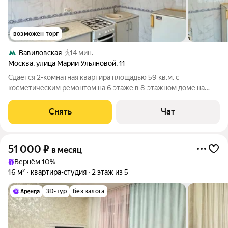
возможен торг
Вавиловская
14 мин.
Москва
,
улица Марии Ульяновой
,
11
Сдаётся 2-комнатная квартира площадью 59 кв.м. с
косметическим ремонтом на 6 этаже в 8-этажном доме на
срок от 11 месяцев. Из техники есть: Телевизор Духовой шкаф
Стиральная машина Холодильник Дом - кирпичный, окна
Снять
Чат
выходят во двор. В подъезде 1
51 000
₽
в месяц
Вернём 10%
16 м²
квартира-студия
2 этаж из 5
3D-тур
без залога