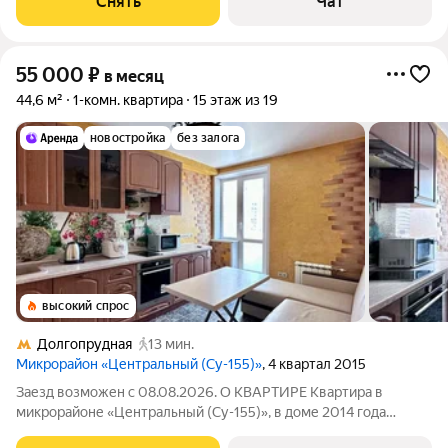
Снять
Чат
Посудомоечная машина
55 000
₽
в месяц
44,6 м²
1-комн. квартира
15 этаж из 19
новостройка
без залога
высокий спрос
Долгопрудная
13 мин.
Микрорайон «Центральный (Су-155)»
, 4 квартал 2015
Заезд возможен с 08.08.2026. О КВАРТИРЕ Квартира в
микрорайоне «Центральный (Су-155)», в доме 2014 года
постройки. Техника: холодильник, электроплита, духовой