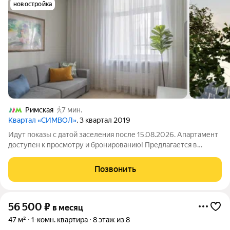
новостройка
Римская
7 мин.
Квартал «СИМВОЛ»
, 3 квартал 2019
Идут показы с датой заселения после 15.08.2026. Апартамент
доступен к просмотру и бронированию! Предлагается в
долгосрочную аренду светлая 1-комнатная квартира в
арендном доме «Символ» от ДОМ.РФ. №144 Доступна
Позвонить
рассрочка оплаты депозита на 3 месяца!
56 500
₽
в месяц
47 м²
1-комн. квартира
8 этаж из 8