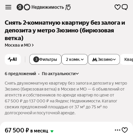
Снять 2-комнатную квартиру без залога и
депозита у метро Зюзино (бирюзовая
ветка)
Москва и МО
AI
Фильтры
2 комн.
Зюзино
Ква
3
6 предложений
•
по актуальности
Снять двухкомнатную квартиру без залога и депозита у метро
Зюзино (бирюзовая ветка) в Москве и МО — 6 объявлений от
агентств и собственников по аренде квартир по цене от
67 500 ₽ до 137 000 ₽ на Яндекс Недвижимости. Каталог
свежих предложений площадью от 37 м² до 75 м² по
долгосрочной и посуточной аренде.
67 500
₽
в месяц