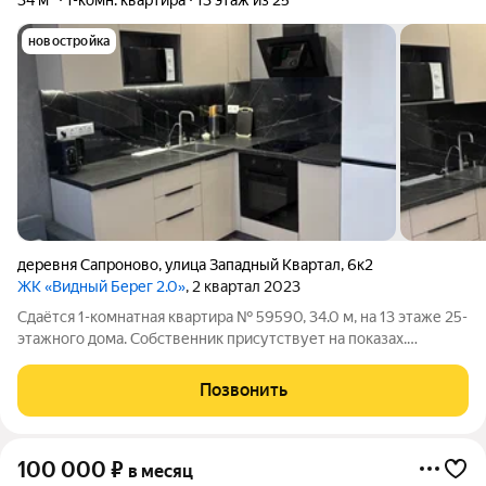
34 м²
1-комн. квартира
13 этаж из 25
новостройка
деревня Сапроново
,
улица Западный Квартал
,
6к2
ЖК «Видный Берег 2.0»
, 2 квартал 2023
Сдаётся 1-комнатная квартира № 59590, 34.0 м, на 13 этаже 25-
этажного дома. Собственник присутствует на показах.
Коммунальные платежи включены в стоимость. Счетчики
оплачиваются отдельно. По условиям проживания: можно с
Позвонить
детьми, можно с питомцами. Из
100 000
₽
в месяц