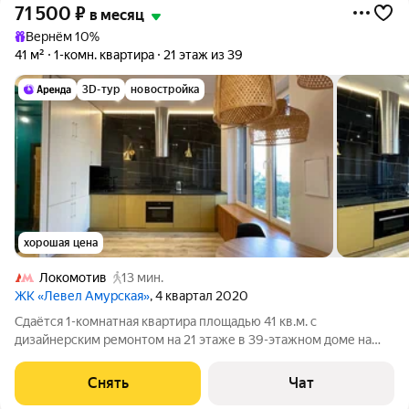
71 500
₽
в месяц
Вернём 10%
41 м²
1-комн. квартира
21 этаж из 39
3D-тур
новостройка
хорошая цена
Локомотив
13 мин.
ЖК «Левел Амурская»
, 4 квартал 2020
Сдаётся 1-комнатная квартира площадью 41 кв.м. с
дизайнерским ремонтом на 21 этаже в 39-этажном доме на
срок от 11 месяцев. Из техники есть: Духовой шкаф Стиральная
машина Холодильник Посудомоечная машина Микроволновка
Снять
Чат
Дом - монолитный, окна