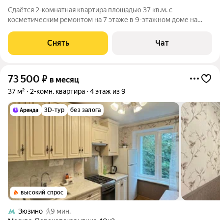
Сдаётся 2-комнатная квартира площадью 37 кв.м. с
косметическим ремонтом на 7 этаже в 9-этажном доме на
срок от 11 месяцев. Из техники есть: Духовой шкаф Стиральная
машина Холодильник Микроволновка Окна выходят во двор. В
Снять
Чат
подъезде 1 лифт - 0
73 500
₽
в месяц
37 м²
2-комн. квартира
4 этаж из 9
3D-тур
без залога
высокий спрос
Зюзино
9 мин.