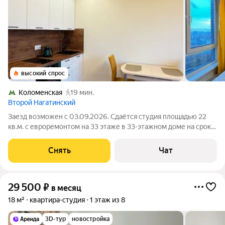
высокий спрос
Коломенская
19 мин.
Второй Нагатинский
Заезд возможен с 03.09.2026. Сдаётся студия площадью 22
кв.м. с евроремонтом на 33 этаже в 33-этажном доме на срок
от 11 месяцев. Из техники есть: Духовой шкаф Стиральная
машина Холодильник Дом - монолитный, окна выходят на
Снять
Чат
улицу. В подъезде 4
29 500
₽
в месяц
18 м²
квартира-студия
1 этаж из 8
3D-тур
новостройка