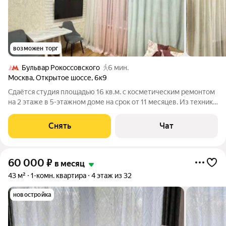
возможен торг
Бульвар Рокоссовского
6 мин.
Москва
,
Открытое шоссе
,
6к9
Сдаётся студия площадью 16 кв.м. с косметическим ремонтом
на 2 этаже в 5-этажном доме на срок от 11 месяцев. Из техники
есть: Телевизор Духовой шкаф Стиральная машина
Холодильник Микроволновка Дом - кирпичный, окна выходят
Снять
Чат
на улицу. Коммунальные
60 000
₽
в месяц
43 м²
1-комн. квартира
4 этаж из 32
новостройка