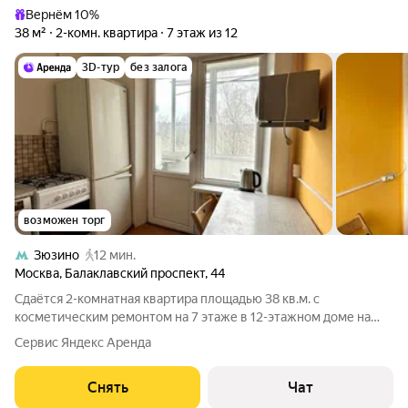
Вернём 10%
38 м²
2-комн. квартира
7 этаж из 12
3D-тур
без залога
возможен торг
Зюзино
12 мин.
Москва
,
Балаклавский проспект
,
44
Сдаётся 2-комнатная квартира площадью 38 кв.м. с
косметическим ремонтом на 7 этаже в 12-этажном доме на
срок от 11 месяцев. Из техники есть: Духовой шкаф Стиральная
Сервис Яндекс Аренда
машина Холодильник Микроволновка Дом - блочный, окна
выходят во двор и на улицу.
Снять
Чат