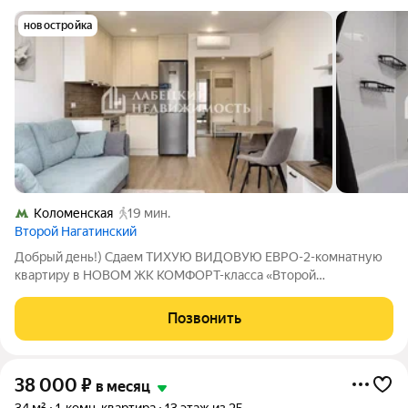
новостройка
Коломенская
19 мин.
Второй Нагатинский
Добрый день!) Сдаем ТИХУЮ ВИДОВУЮ ЕВРО-2-комнатную
квартиру в НОВОМ ЖК КОМФОРТ-класса «Второй
Нагатинский». Высокий этаж, готовая к проживанию квартира с
мебелью и техникой въезжайте и живите :) Описание и
Позвонить
фотографии соответствуют действительности.
38 000
₽
в месяц