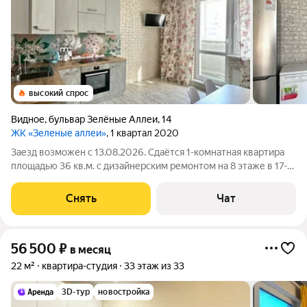
высокий спрос
Видное
,
бульвар Зелёные Аллеи
,
14
ЖК «Зеленые аллеи»
, 1 квартал 2020
Заезд возможен с 13.08.2026. Сдаётся 1-комнатная квартира
площадью 36 кв.м. с дизайнерским ремонтом на 8 этаже в 17-
этажном доме на срок от 11 месяцев. Из техники есть:
Телевизор Духовой шкаф Стиральная машина Холодильник
Снять
Чат
Посудомоечная машина
56 500
₽
в месяц
22 м²
квартира-студия
33 этаж из 33
3D-тур
новостройка