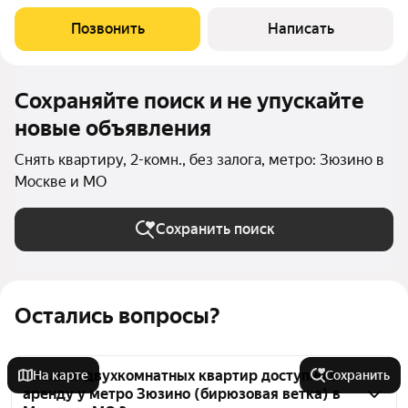
оборудована для проживания: небольшая кухня со встроенной
техникой (холодильник, варочная панель), системы хранения,
Позвонить
Написать
кондиционер, кровать, ТВ.
Сохраняйте поиск и не упускайте
новые объявления
Снять квартиру, 2-комн., без залога, метро: Зюзино в
Москве и МО
Сохранить поиск
Остались вопросы?
Сколько двухкомнатных квартир доступно в
На карте
Сохранить
аренду у метро Зюзино (бирюзовая ветка) в