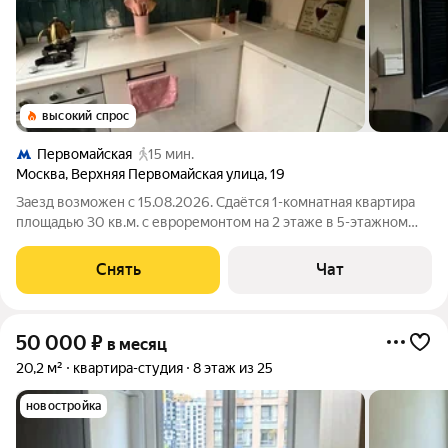
высокий спрос
Первомайская
15 мин.
Москва
,
Верхняя Первомайская улица
,
19
Заезд возможен с 15.08.2026. Сдаётся 1-комнатная квартира
площадью 30 кв.м. с евроремонтом на 2 этаже в 5-этажном
доме на срок от 11 месяцев. Из техники есть: Духовой шкаф
Микроволновка Дом - кирпичный. В подъезде 1 лифт - 0
Снять
Чат
грузовых и 1
50 000
₽
в месяц
20,2 м²
квартира-студия
8 этаж из 25
новостройка