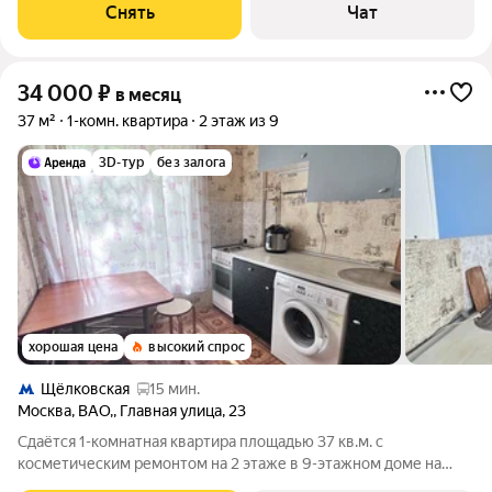
шкаф, вытяжка, мультиварка, микроволновка с кварцевым
Снять
Чат
грилем и мультиповаром, чайник,
34 000
₽
в месяц
37 м²
1-комн. квартира
2 этаж из 9
3D-тур
без залога
хорошая цена
высокий спрос
Щёлковская
15 мин.
Москва
,
ВАО,
,
Главная улица
,
23
Сдаётся 1-комнатная квартира площадью 37 кв.м. с
косметическим ремонтом на 2 этаже в 9-этажном доме на
срок от 11 месяцев. Из техники есть: Духовой шкаф Стиральная