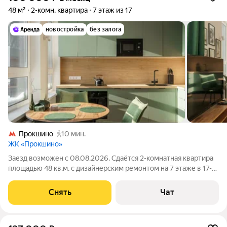
48 м²
2-комн. квартира
7 этаж из 17
новостройка
без залога
Прокшино
10 мин.
ЖК «Прокшино»
Заезд возможен с 08.08.2026. Сдаётся 2-комнатная квартира
площадью 48 кв.м. с дизайнерским ремонтом на 7 этаже в 17-
этажном доме на срок от 11 месяцев. Из техники есть:
Телевизор Духовой шкаф Стиральная машина Холодильник
Снять
Чат
Посудомоечная машина