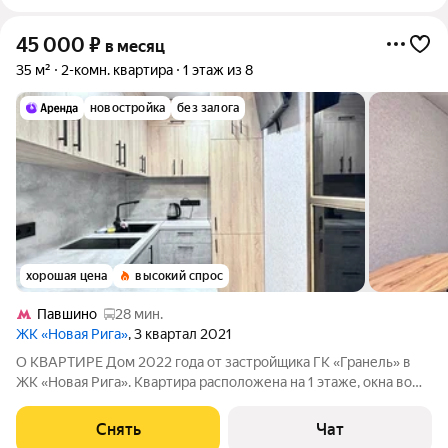
45 000
₽
в месяц
35 м²
2-комн. квартира
1 этаж из 8
новостройка
без залога
хорошая цена
высокий спрос
Павшино
28 мин.
ЖК «Новая Рига»
, 3 квартал 2021
О КВАРТИРЕ Дом 2022 года от застройщика ГК «Гранель» в
ЖК «Новая Рига». Квартира расположена на 1 этаже, окна во
двор. Выполнен дизайнерский ремонт. Планировка: гостиная,
спальня, кухня, совмещённый санузел с ванной. Квартира
Снять
Чат
полностью меблирована: