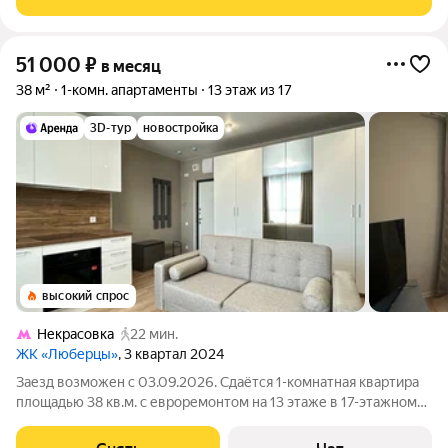
комфорт и стиль для жизни
51 000
₽
в месяц
38 м²
1-комн. апартаменты
13 этаж из 17
3D-тур
новостройка
высокий спрос
Некрасовка
22 мин.
ЖК «Люберцы»
, 3 квартал 2024
Заезд возможен с 03.09.2026. Сдаётся 1-комнатная квартира
площадью 38 кв.м. с евроремонтом на 13 этаже в 17-этажном
доме на срок от 11 месяцев. Из техники есть: Телевизор
Духовой шкаф Стиральная машина Холодильник