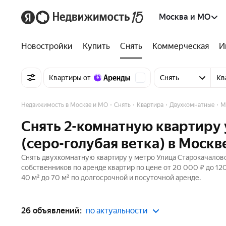
Москва и МО
Новостройки
Купить
Снять
Коммерческая
И
Квартиры от
Снять
Кв
Недвижимость в Москве и МО
Снять
Квартира
Двухкомнатные
М
Снять 2-комнатную квартиру 
(серо-голубая ветка) в Москв
Снять двухкомнатную квартиру у метро Улица Старокачаловск
собственников по аренде квартир по цене от 20 000 ₽ до 1
40 м² до 70 м² по долгосрочной и посуточной аренде.
26 объявлений:
по актуальности