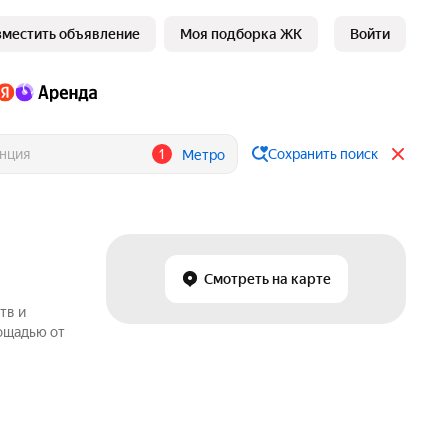
зместить объявление
Моя подборка ЖК
Войти
1
Сохранить поиск
Метро
Смотреть на карте
тв и
ощадью от