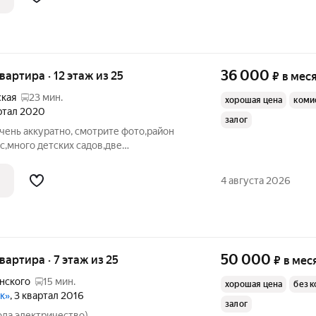
.
36 000
квартира · 12 этаж из 25
₽
в мес
ская
23 мин.
хорошая цена
коми
артал 2020
залог
очень аккуратно, смотрите фото,район
,много детских садов,две
,звоните
4 августа 2026
50 000
квартира · 7 этаж из 25
₽
в мес
нского
15 мин.
хорошая цена
без 
к»
, 3 квартал 2016
залог
ода,электричество)