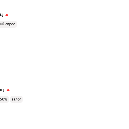
яц
ий спрос
яц
 50%
залог