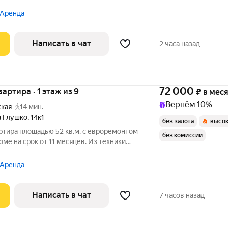
икроволновка Окна выходят во двор и на улицу. В
 Аренда
Написать в чат
2 часа назад
72 000
вартира · 1 этаж из 9
₽
в мес
Вернём 10%
ская
14 мин.
а Глушко
,
14к1
без залога
высок
ртира площадью 52 кв.м. с евроремонтом
без комиссии
оме на срок от 11 месяцев. Из техники
Посудомоечная машина Микроволновка Дом - панельный, окна
 Аренда
Написать в чат
7 часов назад