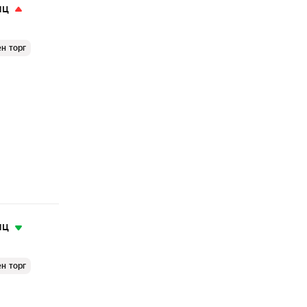
яц
н торг
яц
н торг