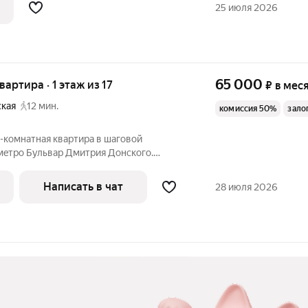
Бульвар Дмитрия Донского. Уникальное
25 июля 2026
65 000
квартира · 1 этаж из 17
₽
в мес
ская
12 мин.
комиссия 50%
зало
-комнатная квaртиpа в шаговой
мeтpo Бульвар Дмитрия Донского.
a, пpосторныe дворы с дeтcкими
ми каpмaнaми. Улица Гpинa, дoм 13.
Написать в чат
28 июля 2026
a выcoком