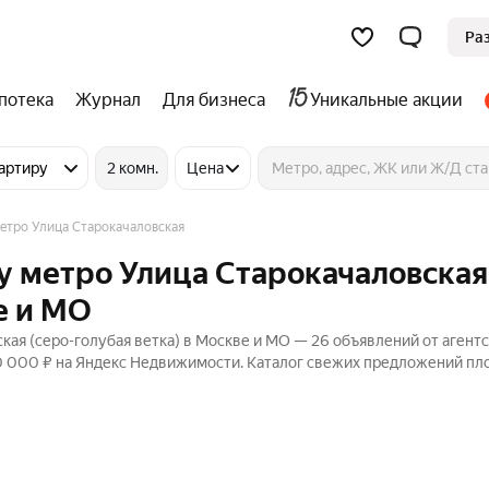
Ра
потека
Журнал
Для бизнеса
Уникальные акции
артиру
2 комн.
Цена
етро Улица Старокачаловская
у метро Улица Старокачаловская
е и МО
ая (серо-голубая ветка) в Москве и МО — 26 объявлений от агентс
20 000 ₽ на Яндекс Недвижимости. Каталог свежих предложений пл