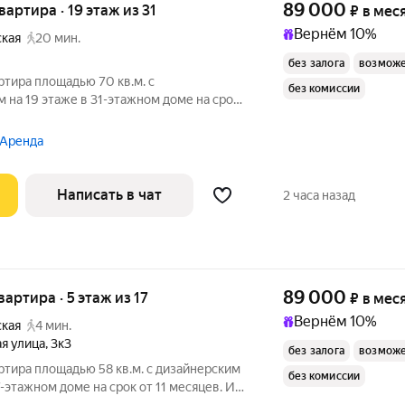
89 000
квартира · 19 этаж из 31
₽
в мес
Вернём 10%
ская
20 мин.
без залога
возможе
ртира площадью 70 кв.м. с
без комиссии
на 19 этаже в 31-этажном доме на срок
уховой шкаф
 Аренда
Написать в чат
2 часа назад
89 000
вартира · 5 этаж из 17
₽
в мес
Вернём 10%
ская
4 мин.
я улица
,
3к3
без залога
возможе
ртира площадью 58 кв.м. с дизайнерским
без комиссии
-этажном доме на срок от 11 месяцев. Из