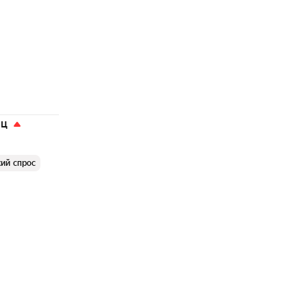
яц
ий спрос