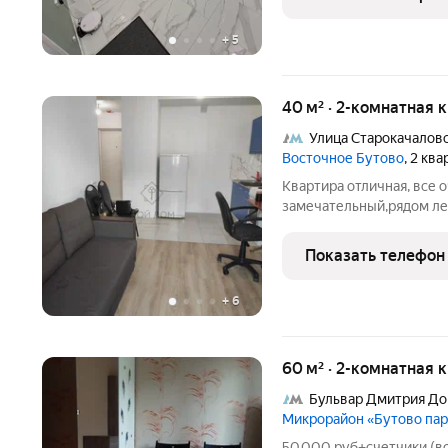
Установлен кондиционер
+
5
40 м² · 2-комнатная 
Улица Старокачалов
Восточное Бутово
, 2 кв
Квартира отличная, все 
замечательный,рядом лес
школы,сетевые магазины
Показать телефон
+
6
60 м² · 2-комнатная 
Бульвар Дмитрия До
Микрорайон «Бутово пар
50.000 руб+счетчики (в