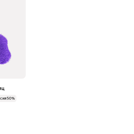
яц
ссия 50%