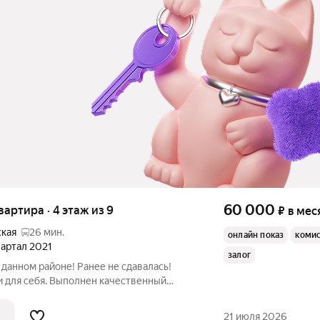
60 000
квартира · 4 этаж из 9
₽
в мес
ская
26 мин.
онлайн показ
коми
квартал 2021
залог
данном районе! Ранее не сдавалась!
и для себя. Выполнен качественный
 отличном состоянии, полностью
 и бытовой техникой. Смотрите фото.
21 июля 2026