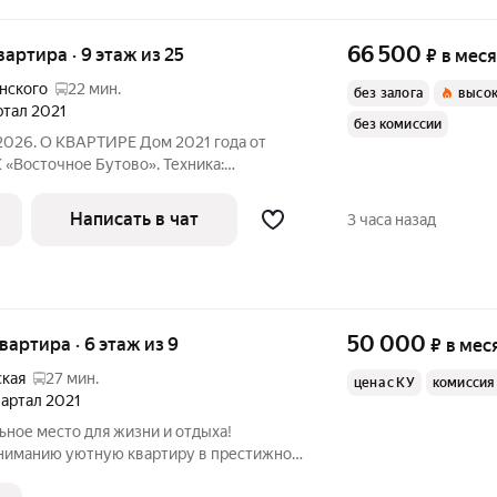
66 500
квартира · 9 этаж из 25
₽
в мес
нского
22 мин.
без залога
высок
артал 2021
без комиссии
.2026. О КВАРТИРЕ Дом 2021 года от
«Восточное Бутово». Техника:
кая варочная панель, духовой шкаф,
яжка, чайник, телевизор Мебель:
Написать в чат
3 часа назад
50 000
квартира · 6 этаж из 9
₽
в мес
ская
27 мин.
цена с КУ
комиссия
квартал 2021
ьное место для жизни и отдыха!
ниманию уютную квартиру в престижном
Сухановская , дом 16, всего в 20 минутах