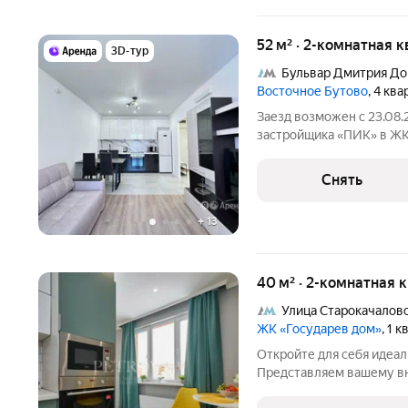
52 м² · 2-комнатная 
3D-тур
Бульвар Дмитрия До
Восточное Бутово
, 4 кв
Заезд возможен с 23.08
застройщика «ПИК» в ЖК 
холодильник, электричес
микроволновая печь, выт
Снять
кухонный гарнитур со
+
13
40 м² · 2-комнатная 
Улица Старокачалов
ЖК «Государев дом»
, 1 
Откройте для себя идеал
Представляем вашему в
ЖК «Государев Дом » ул. 