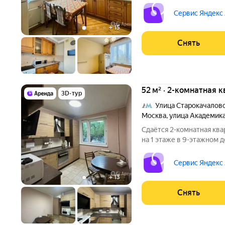
техники есть: Телевизор Духовой шкаф Стиральная машина
Холодильник М
Сервис Яндекс
+
15
Снять
52 м² · 2-комнатная к
3D-тур
Улица Старокачалов
Москва
,
улица Академик
Сдаётся 2-комнатная ква
на 1 этаже в 9-этажном д
есть: Телевизор Духовой шкаф Стиральная машина Холодильник
Сервис Яндекс
+
13
Снять