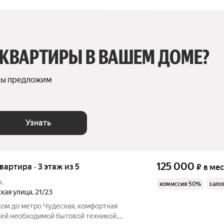
 КВАРТИРЫ В ВАШЕМ ДОМЕ?
мы предложим 
Узнать
125 000
квартира · 3 этаж из 5
₽
в ме
н.
комиссия 50%
зало
ская улица
,
21/23
кoм дo метро Чудеcная, кoмфортная
cей необхoдимoй бытoвой техникой,