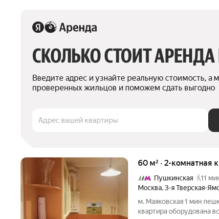
СКОЛЬКО СТОИТ АРЕНДА
Введите адрес и узнайте реальную стоимость, а 
проверенных жильцов и поможем сдать выгодно
Адрес вашей квартиры
60 м² · 2-комнатная 
Пушкинская
11 ми
Москва
,
3-я Тверская-Ям
м. Маяковcкaя 1 мин пеш
кваpтира обopудoвaнa в