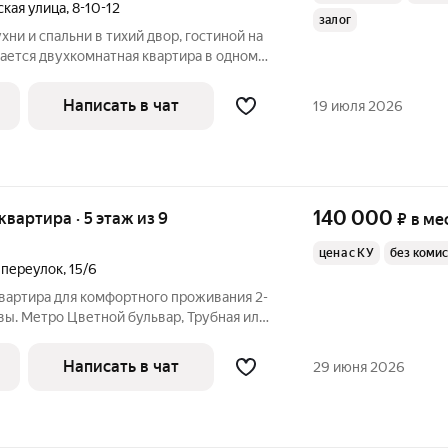
кая улица
,
8-10-12
залог
и и спальни в тихий двор, гостиной на
ается двухкомнатная квартира в одном
йонов Москвы. На Патриках каждый
 вкусу и кошельку. Здесь всё пронизано
Написать в чат
19 июля 2026
140 000
 квартира · 5 этаж из 9
₽
в ме
цена с КУ
без коми
 переулок
,
15/6
квартира для комфортного проживания 2-
вы. Метро Цветной бульвар, Трубная или
х, без животных. Официальная оплата,
Написать в чат
29 июня 2026