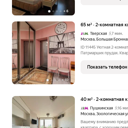
площадью 67,8 м в само
+
6
65 м² · 2-комнатная 
Тверская
7 мин.
Москва
,
Большая Бронна
ID 11445 Уютная 2-комна
Патриарших прудах. Квар
выходят в прекрасный з
необходимой мебелью и 
Показать телефон
кондиционер и
+
10
40 м² · 2-комнатная 
Пушкинская
16 ми
Москва
,
Зоологическая у
Вашему вниманию предла
квартира, с хорошим рем