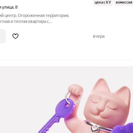
цена с КУ
комиссия
я улица
,
8
ий центр. Огороженная территория.
ютная и теплая квартира с
тами. В пешей доступности три
шие пруды. Вся необходимая бытовая
вчера
бель.