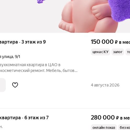
150 000
квартира · 3 этаж из 9
₽
в ме
цена с КУ
залог
т
я улица
,
9/1
вухкомнатная квартира в ЦАО в
 косметический ремонт. Мебель, бытовая
тиле. Установлен кондиционер,
ильник, телевизор, Wi-Fi, бойлер.
4 августа 2026
на
280 000
 квартира · 6 этаж из 7
₽
в м
н.
онлайн показ
без к