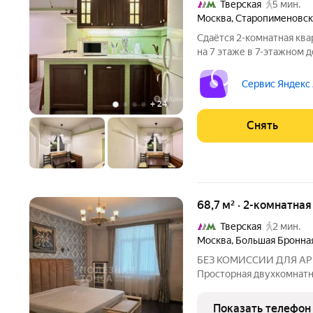
Тверская
5 мин.
Москва
,
Старопименовск
Сдаётся 2-комнатная ква
на 7 этаже в 7-этажном д
есть: Телевизор Стиральная машина Сушильная машина
Холодильник Посудомоечная машина Кондиционер Бойлер
Сервис Яндекс
Микроволновка
+
24
Снять
68,7 м² · 2-комнатна
Тверская
2 мин.
Москва
,
Большая Бронна
БЕЗ КОМИССИИ ДЛЯ АРЕ
Просторная двухкомнатная к
до метро и собственная 
счетчики и ЖКУ Сдаётся
Показать телефон