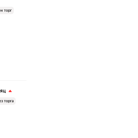
н торг
сяц
ез торга