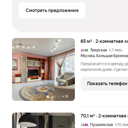
Смотреть предложения
65 м² · 2-комнатная 
Тверская
7 мин.
Москва
,
Большая Бронна
Предлагается в аренду д
кирпичном доме. Сделан
техника в современном с
стиральная машина, холод
Показать телефон
Высокие потолки. Всё ок
+
15
70,1 м² · 2-комнатная
Пушкинская
15 ми