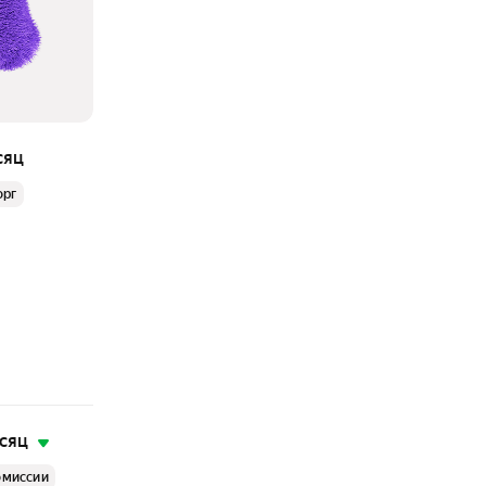
сяц
орг
есяц
омиссии