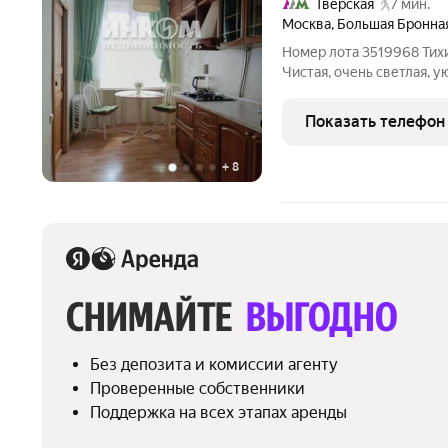
Тверская
7 мин.
Москва
,
Большая Бронна
Номер лота 3519968 Тих
Чистая, очень светлая, у
ИЗОЛИРОВАННЫМИ комна
станции метро, Патриар
Показать телефон
техника. Гарнитурная ме
+
8
СНИМАЙТЕ 
ВЫГОДНО
Без депозита и комиссии агенту
Проверенные собственники
Поддержка на всех этапах аренды