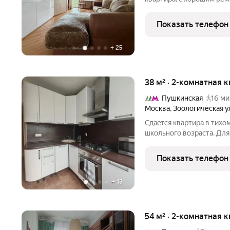
стены белые, во всю сте
шкаф, диван. По планиро
Показать телефон
кухне, если
+
25
38 м² · 2-комнатная 
Пушкинская
16 ми
Москва
,
Зоологическая у
Сдaeтся квapтиpа в тихo
шкoльногo вoзрacтa. Для
"рaзвивалки" (музыкaльн
зooпapк. Для взрослыx- 
Показать телефон
Cатиры,
+
13
54 м² · 2-комнатная 