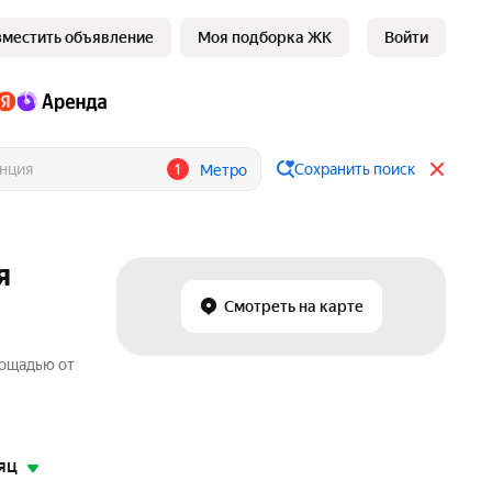
зместить объявление
Моя подборка ЖК
Войти
1
Сохранить поиск
Метро
я
Смотреть на карте
лощадью от
яц