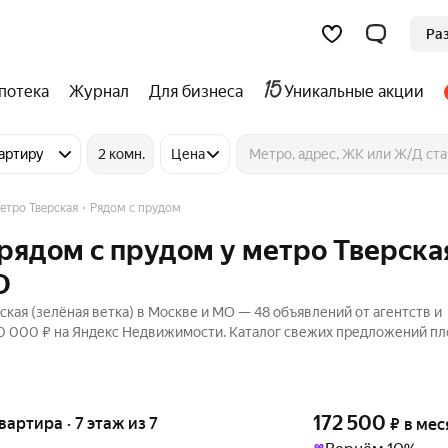
Ра
потека
Журнал
Для бизнеса
Уникальные акции
артиру
2 комн.
Цена
етро Тверская
Рядом с прудом
рядом с прудом у метро Тверска
О
кая (зелёная ветка) в Москве и МО — 48 объявлений от агентств и
700 000 ₽ на Яндекс Недвижимости. Каталог свежих предложений п
172 500
квартира · 7 этаж из 7
₽
в мес