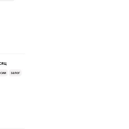
сяц
ссии
залог