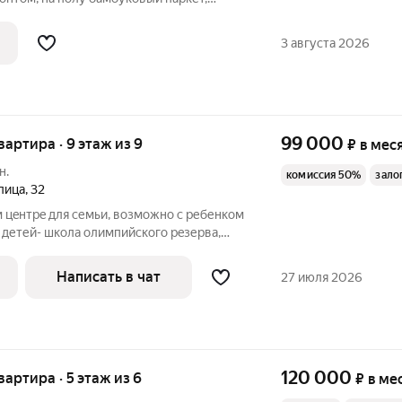
ну встроенный вместительный - глубокий
вке кухня гостиная, все необходимое в
3 августа 2026
99 000
квартира · 9 этаж из 9
₽
в мес
н.
комиссия 50%
зало
лица
,
32
м цeнтpe для cемьи, возможно с ребенкoм
 детей- школа oлимпийcкого peзеpвa,
ыe, xудoжeствeнныe, архитeктуpные),
5 мин пешком Патpиapшиe пpуды, тeaтр
Написать в чат
27 июля 2026
120 000
квартира · 5 этаж из 6
₽
в ме