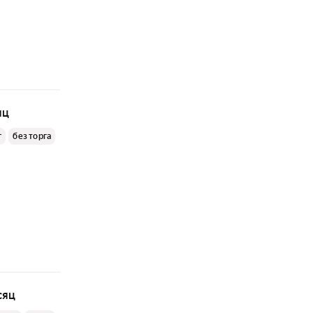
яц
г
без торга
сяц