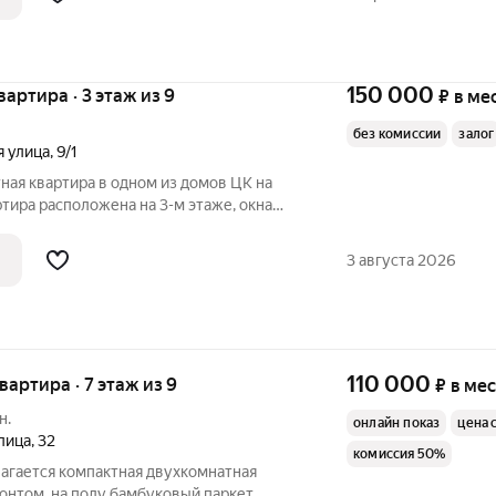
м центре
150 000
квартира · 3 этаж из 9
₽
в ме
без комиссии
залог
я улица
,
9/1
тная квартира в одном из домов ЦК на
тира расположена на 3-м этаже, окна
еленый двор. Полностью укомплектована
бытовой техникой. Установлены
3 августа 2026
110 000
квартира · 7 этаж из 9
₽
в ме
н.
онлайн показ
цена 
лица
,
32
комиссия 50%
гается компактная двухкомнатная
онтом, на полу бамбуковый паркет,