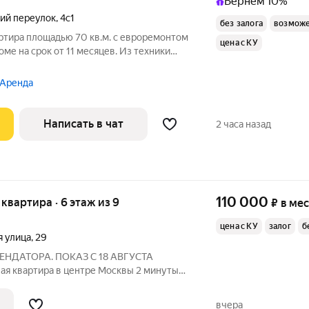
Вернём 10%
ий переулок
,
4с1
без залога
возможе
ртира площадью 70 кв.м. с евроремонтом
цена с КУ
оме на срок от 11 месяцев. Из техники
 Аренда
Написать в чат
2 часа назад
110 000
я квартира · 6 этаж из 9
₽
в ме
цена с КУ
залог
б
я улица
,
29
НДАТОРА. ПОКАЗ С 18 АВГУСТА
вартира в центре Москвы 2 минуты
парковка В стоимость уже входят
 просторная двухкомнатная квартира
вчера