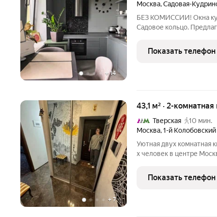
Москва
,
Садовая-Кудринс
БЕЗ КОМИССИИ! Окна кухн
Садовое кольцо. Предлаг
из самых престижных ра
найдёт для себя место по
Показать телефон
историей:
+
14
43,1 м² · 2-комнатная
Тверская
10 мин.
Москва
,
1-й Колобовский
Уютная двух комнатная 
х человек в центре Моск
Чеховская. Для некурящи
возможен безнал.
Показать телефон
+
7