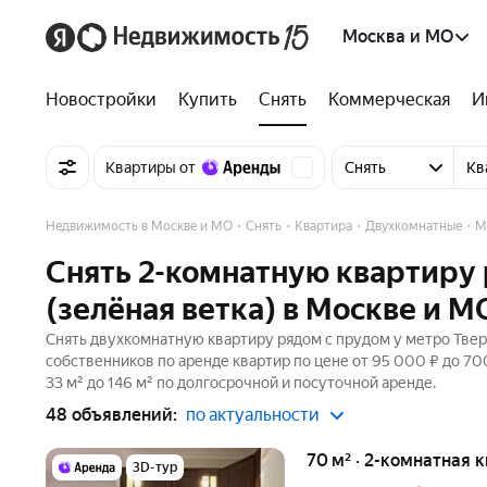
Москва и МО
Новостройки
Купить
Снять
Коммерческая
И
Квартиры от
Снять
Кв
Недвижимость в Москве и МО
Снять
Квартира
Двухкомнатные
М
Снять 2-комнатную квартиру 
(зелёная ветка) в Москве и М
Снять двухкомнатную квартиру рядом с прудом у метро Тверс
собственников по аренде квартир по цене от 95 000 ₽ до 
33 м² до 146 м² по долгосрочной и посуточной аренде.
48 объявлений:
по актуальности
70 м² · 2-комнатная 
3D-тур