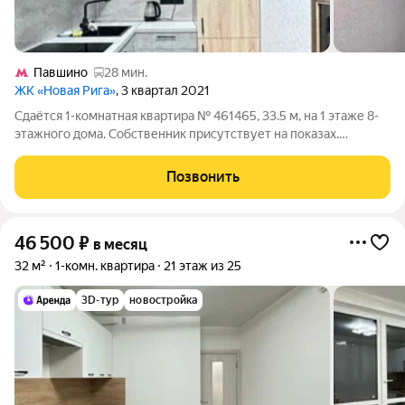
Павшино
28 мин.
ЖК «Новая Рига»
, 3 квартал 2021
Сдаётся 1-комнатная квартира № 461465, 33.5 м, на 1 этаже 8-
этажного дома. Собственник присутствует на показах.
Коммунальные платежи включены в стоимость. Счетчики
оплачиваются отдельно. По условиям проживания: можно с
Позвонить
детьми, можно с питомцами. Срок
46 500
₽
в месяц
32 м²
1-комн. квартира
21 этаж из 25
3D-тур
новостройка