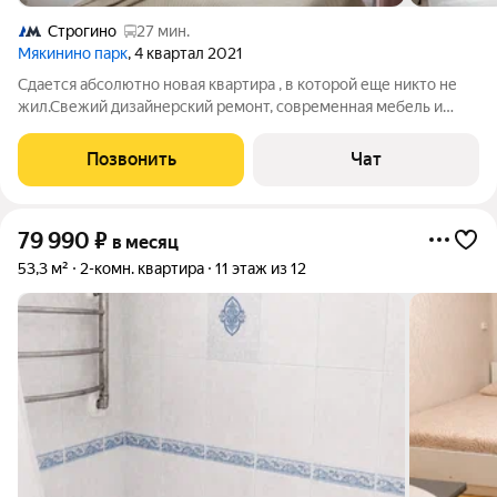
Строгино
27 мин.
Мякинино парк
, 4 квартал 2021
Сдается абсолютно новая квартира , в которой еще никто не
жил.Свежий дизайнерский ремонт, современная мебель и
новая техника квартира полностью готова к комфортному
проживанию. 36,5 м 10 этаж из 18 Дом 2021 года постройки
Позвонить
Чат
Кондиционер, телевизор,
79 990
₽
в месяц
53,3 м²
2-комн. квартира
11 этаж из 12