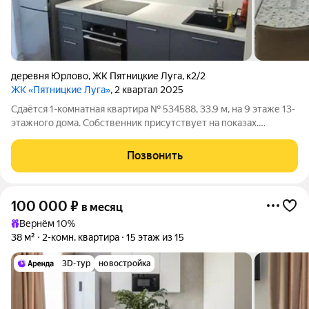
деревня Юрлово
,
ЖК Пятницкие Луга
,
к2/2
ЖК «Пятницкие Луга»
, 2 квартал 2025
Сдаётся 1-комнатная квартира № 534588, 33.9 м, на 9 этаже 13-
этажного дома. Собственник присутствует на показах.
Коммунальные платежи включены в стоимость. Счетчики
оплачиваются отдельно. По условиям проживания: без детей,
Позвонить
без питомцев. Срок
100 000
₽
в месяц
Вернём 10%
38 м²
2-комн. квартира
15 этаж из 15
3D-тур
новостройка