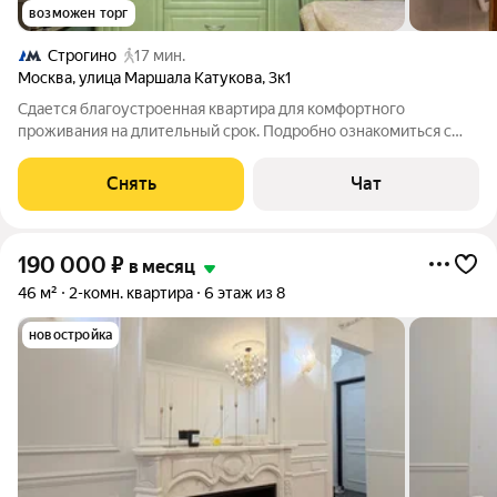
возможен торг
Строгино
17 мин.
Москва
,
улица Маршала Катукова
,
3к1
Сдается благоустроенная квартира для комфортного
проживания на длительный срок. Подробно ознакомиться с
обустройством можно по фото. Из окон открывается вид на
развитый район. Есть места для сна, работы, обеденная зона и
Снять
Чат
сан.узел. Вокруг дома
190 000
₽
в месяц
46 м²
2-комн. квартира
6 этаж из 8
новостройка