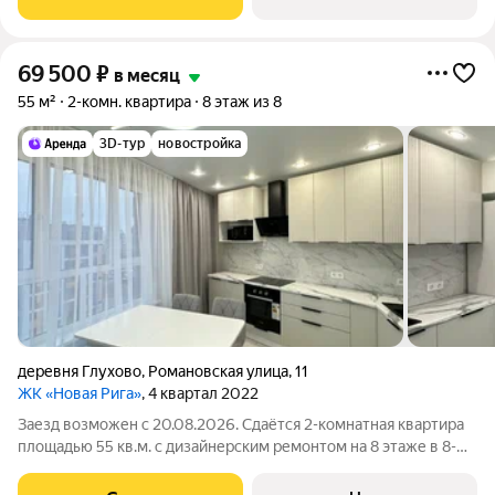
Коммунальные услуги по счетчикам
69 500
₽
в месяц
55 м²
2-комн. квартира
8 этаж из 8
3D-тур
новостройка
деревня Глухово
,
Романовская улица
,
11
ЖК «Новая Рига»
, 4 квартал 2022
Заезд возможен с 20.08.2026. Сдаётся 2-комнатная квартира
площадью 55 кв.м. с дизайнерским ремонтом на 8 этаже в 8-
этажном доме. Из техники есть: Телевизор Духовой шкаф
Стиральная машина Холодильник Посудомоечная машина