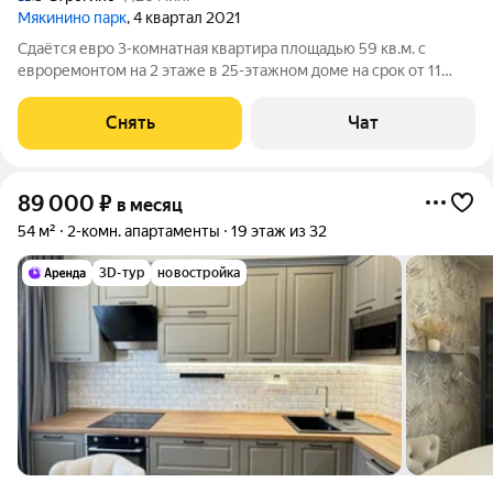
Мякинино парк
, 4 квартал 2021
Сдаётся евро 3-комнатная квартира площадью 59 кв.м. с
евроремонтом на 2 этаже в 25-этажном доме на срок от 11
месяцев. Из техники есть: Телевизор Духовой шкаф
Стиральная машина Сушильная машина Холодильник
Снять
Чат
Кондиционер Микроволновка Пылесос
89 000
₽
в месяц
54 м²
2-комн. апартаменты
19 этаж из 32
3D-тур
новостройка