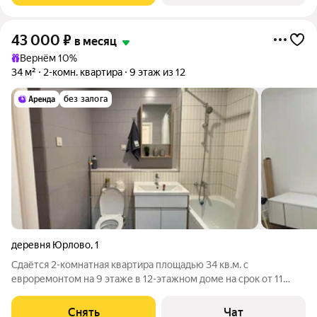
43 000
₽
в месяц
Вернём 10%
34 м²
2-комн. квартира
9 этаж из 12
без залога
деревня Юрлово
,
1
Сдаётся 2-комнатная квартира площадью 34 кв.м. с
евроремонтом на 9 этаже в 12-этажном доме на срок от 11
месяцев. Из техники есть: Духовой шкаф Стиральная машина
Холодильник Микроволновка Дом - монолитный.
Снять
Чат