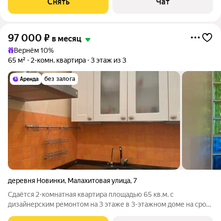
Снять
Чат
Кондиционер Бойлер
97 000
₽
в месяц
Вернём 10%
65 м²
2-комн. квартира
3 этаж из 3
без залога
деревня Новинки
,
Малахитовая улица
,
7
Сдаётся 2-комнатная квартира площадью 65 кв.м. с
дизайнерским ремонтом на 3 этаже в 3-этажном доме на срок
от 11 месяцев. Из техники есть: Стиральная машина