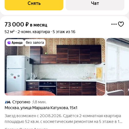
Снять
Чат
73 000
₽
в месяц
52 м²
2-комн. квартира
5 этаж из 16
без залога
Строгино
8 мин.
Москва
,
улица Маршала Катукова
,
15к1
Заезд возможен с 20.08.2026. Сдаётся 2-комнатная квартира
площадью 52 кв.м. с косметическим ремонтом на 5 этаже в 16-
этажном доме на срок от 11 месяцев. Из техники есть: Духовой