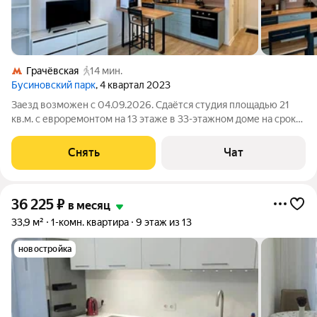
Грачёвская
14 мин.
Бусиновский парк
, 4 квартал 2023
Заезд возможен с 04.09.2026. Сдаётся студия площадью 21
кв.м. с евроремонтом на 13 этаже в 33-этажном доме на срок
от 11 месяцев. Из техники есть: Телевизор Духовой шкаф
Стиральная машина Холодильник Микроволновка Дом -
Снять
Чат
монолитный, окна выходят
36 225
₽
в месяц
33,9 м²
1-комн. квартира
9 этаж из 13
новостройка