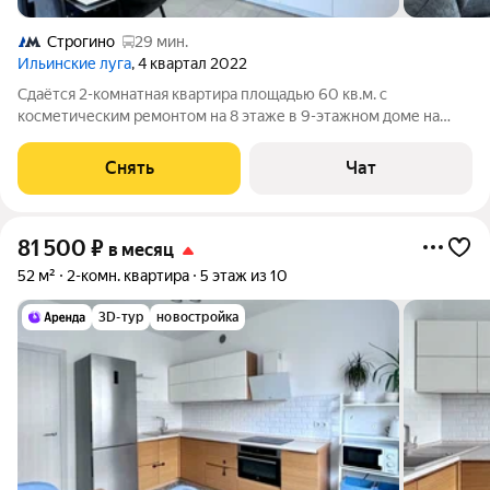
Строгино
29 мин.
Ильинские луга
, 4 квартал 2022
Сдаётся 2-комнатная квартира площадью 60 кв.м. с
косметическим ремонтом на 8 этаже в 9-этажном доме на
срок от 11 месяцев. Из техники есть: Телевизор Духовой шкаф
Стиральная машина Холодильник Посудомоечная машина
Снять
Чат
Кондиционер Микроволновка Дом
81 500
₽
в месяц
52 м²
2-комн. квартира
5 этаж из 10
3D-тур
новостройка