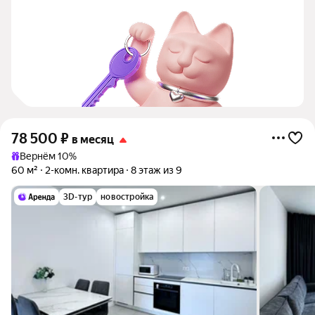
78 500
₽
в месяц
Вернём 10%
60 м²
2-комн. квартира
8 этаж из 9
3D-тур
новостройка