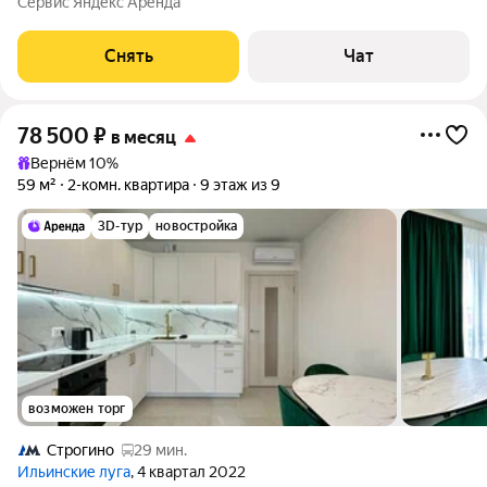
Сервис Яндекс Аренда
шкаф Стиральная машина Холодильник Пылесос Дом -
блочный, окна
Снять
Чат
78 500
₽
в месяц
Вернём 10%
59 м²
2-комн. квартира
9 этаж из 9
3D-тур
новостройка
возможен торг
Строгино
29 мин.
Ильинские луга
, 4 квартал 2022