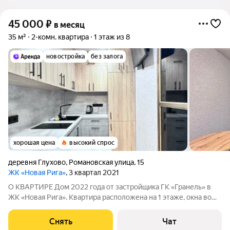
45 000
₽
в месяц
35 м²
2-комн. квартира
1 этаж из 8
новостройка
без залога
хорошая цена
высокий спрос
деревня Глухово
,
Романовская улица
,
15
ЖК «Новая Рига»
, 3 квартал 2021
О КВАРТИРЕ Дом 2022 года от застройщика ГК «Гранель» в
ЖК «Новая Рига». Квартира расположена на 1 этаже, окна во
двор. Выполнен дизайнерский ремонт. Планировка: гостиная,
спальня, кухня, совмещённый санузел с ванной. Квартира
Снять
Чат
полностью меблирована: