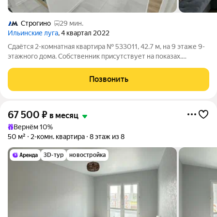
Строгино
29 мин.
Ильинские луга
, 4 квартал 2022
Сдаётся 2-комнатная квартира № 533011, 42.7 м, на 9 этаже 9-
этажного дома. Собственник присутствует на показах.
Коммунальные платежи включены в стоимость. Счетчики
оплачиваются отдельно. По условиям проживания: можно с
Позвонить
детьми, без питомцев. Срок
67 500
₽
в месяц
Вернём 10%
50 м²
2-комн. квартира
8 этаж из 8
3D-тур
новостройка