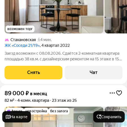
возможен торг
Стахановская
4 мин.
ЖК «Соседи 21/19»
, 4 квартал 2022
Заезд возможен с 08.08.2026. Сдаётся 2-комнатная квартира
площадью 38 кв.м. с дизайнерским ремонтом на 15 этаже в 15-
этажном доме на срок от 11 месяцев. Из техники есть:
Телевизор Духовой шкаф Стиральная машина Холодильник
Снять
Чат
Посудомоечная машина
89 000
₽
в месяц
82 м²
4-комн. квартира
23 этаж из 25
новостройка
без залога
На карте
Сохранить