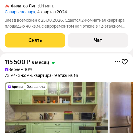
Филатов Луг
11 мин.
Саларьево парк
, 4 квартал 2024
Заезд возможен с 25.08.2026. Сдаётся 2-комнатная квартира
площадью 48 кв.м. с евроремонтом на 1 этаже в 12-этажном
доме на срок от 11 месяцев. Из техники есть: Телевизор
Духовой шкаф Стиральная машина Сушильная машина
Снять
Чат
Холодильник Посудомоечная
115 500
₽
в месяц
Вернём 10%
73 м²
3-комн. квартира
9 этаж из 16
без залога