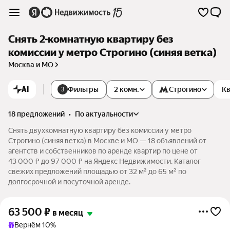
Снять 2-комнатную квартиру без
комиссии у метро Строгино (синяя ветка)
Москва и МО
AI
Фильтры
2 комн.
Строгино
Кв
3
18 предложений
•
по актуальности
Снять двухкомнатную квартиру без комиссии у метро
Строгино (синяя ветка) в Москве и МО — 18 объявлений от
агентств и собственников по аренде квартир по цене от
43 000 ₽ до 97 000 ₽ на Яндекс Недвижимости. Каталог
свежих предложений площадью от 32 м² до 65 м² по
долгосрочной и посуточной аренде.
63 500
₽
в месяц
Вернём 10%