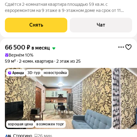
Сдаётся 2-комнатная квартира площадью 59 кв.м. с
евроремонтом на 9 этаже в 9-этажном доме на срок от 11
месяцев. Из техники есть: Телевизор Духовой шкаф
Стиральная машина Холодильник Посудомоечная машина
Снять
Чат
Кондиционер Дом - монолитный, окна
66 500
₽
в месяц
Вернём 10%
59 м²
2-комн. квартира
2 этаж из 25
3D-тур
новостройка
хорошая цена
возможен торг
Строгино
26 мин.