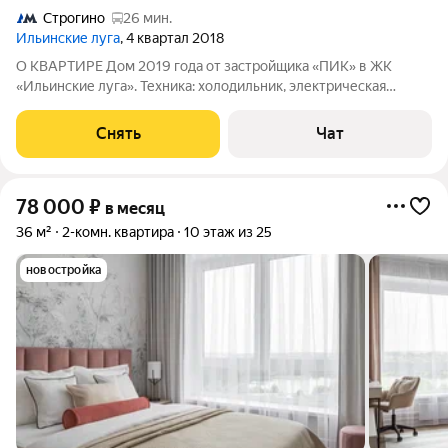
Строгино
26 мин.
Ильинские луга
, 4 квартал 2018
О КВАРТИРЕ Дом 2019 года от застройщика «ПИК» в ЖК
«Ильинские луга». Техника: холодильник, электрическая
варочная панель, микроволновая печь, вытяжка, чайник,
телевизор Мебель: кухонный гарнитур с подсветкой и
Снять
Чат
встроенной техникой, обеденный стол, 2
78 000
₽
в месяц
36 м²
2-комн. квартира
10 этаж из 25
новостройка