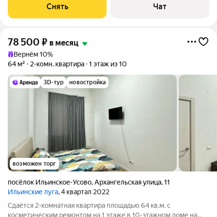
Холодильник Дом - монолитный, окна выходят на улицу.
Снять
Чат
Коммунальные услуги по счетчикам
78 500
₽
в месяц
Вернём 10%
64 м²
2-комн. квартира
1 этаж из 10
3D-тур
новостройка
возможен торг
посёлок Ильинское-Усово
,
Архангельская улица
,
11
Ильинские луга
, 4 квартал 2022
Сдаётся 2-комнатная квартира площадью 64 кв.м. с
косметическим ремонтом на 1 этаже в 10-этажном доме на