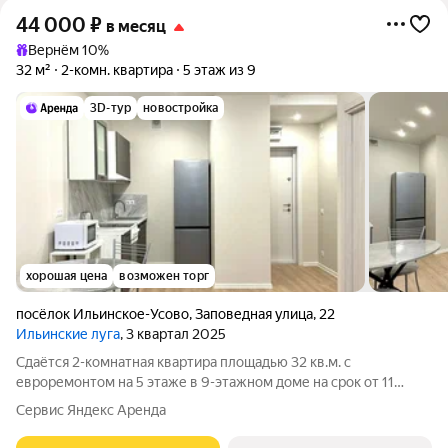
44 000
₽
в месяц
Вернём 10%
32 м²
2-комн. квартира
5 этаж из 9
3D-тур
новостройка
хорошая цена
возможен торг
посёлок Ильинское-Усово
,
Заповедная улица
,
22
Ильинские луга
, 3 квартал 2025
Сдаётся 2-комнатная квартира площадью 32 кв.м. с
евроремонтом на 5 этаже в 9-этажном доме на срок от 11
месяцев. Из техники есть: Телевизор Духовой шкаф
Сервис Яндекс Аренда
Стиральная машина Холодильник Микроволновка Дом -
монолитный, окна выходят на улицу. В