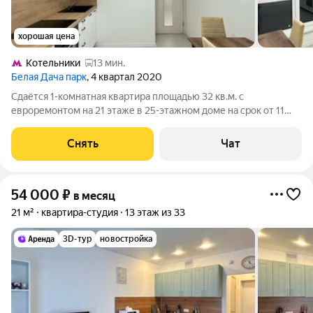
хорошая цена
Котельники
13 мин.
Белая Дача парк
, 4 квартал 2020
Сдаётся 1-комнатная квартира площадью 32 кв.м. с
евроремонтом на 21 этаже в 25-этажном доме на срок от 11
месяцев. Из техники есть: Духовой шкаф Стиральная машина
Холодильник Кондиционер Бойлер Дом - панельный, окна
Снять
Чат
выходят на улицу. В подъезде
54 000
₽
в месяц
21 м²
квартира-студия
13 этаж из 33
3D-тур
новостройка