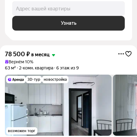
Адрес вашей квартиры
Узнать
78 500
₽
в месяц
Вернём 10%
63 м²
2-комн. квартира
6 этаж из 9
3D-тур
новостройка
возможен торг