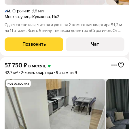
Строгино
8 мин.
Москва
,
улица Кулакова
,
11к2
Сдается светлая, чистая и уютная 2-комнатная квартира 51,2 м
на 11 этаже. Всего 5 минут пешком до метро «Строгино». От
собственника, без комиссии, на длительный срок. Квартира
полностью готова к комфортному проживанию и отлично
Позвонить
Чат
подойдет одному
57 750
₽
в месяц
42,7 м²
2-комн. квартира
9 этаж из 9
новостройка