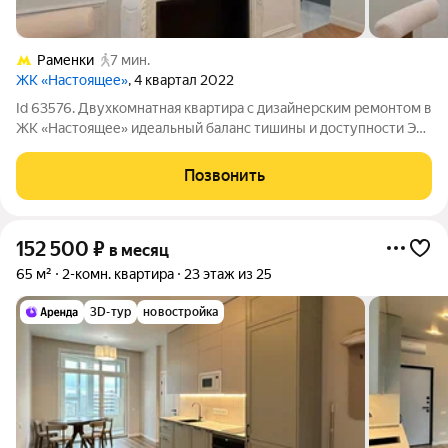
Раменки
7 мин.
ЖК «Настоящее»
, 4 квартал 2022
Id 63576. Двухкомнатная квартира с дизайнерским ремонтом в
ЖК «Настоящее» идеальный баланс тишины и доступности Эта
квартира редкое предложение для тех, кто ценит
современные стандарты комфорта и продуманную эстетику.
Позвонить
Объект расположен в новом
152 500
₽
в месяц
65 м²
2-комн. квартира
23 этаж из 25
3D-тур
новостройка