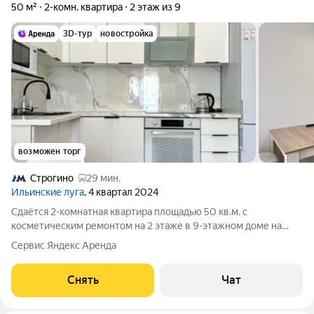
50 м²
2-комн. квартира
2 этаж из 9
3D-тур
новостройка
возможен торг
Строгино
29 мин.
Ильинские луга
, 4 квартал 2024
Сдаётся 2-комнатная квартира площадью 50 кв.м. с
косметическим ремонтом на 2 этаже в 9-этажном доме на
срок от 11 месяцев. Из техники есть: Телевизор Духовой шкаф
Сервис Яндекс Аренда
Стиральная машина Холодильник Посудомоечная машина
Кондиционер Микроволновка Дом
Снять
Чат