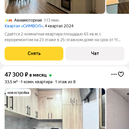
Авиамоторная
13 мин.
Квартал «СИМВОЛ»
, 4 квартал 2024
Сдаётся 2-комнатная квартира площадью 65 кв.м. с
евроремонтом на 23 этаже в 25-этажном доме на срок от 11
месяцев. Из техники есть: Духовой шкаф Стиральная машина
Холодильник Посудомоечная машина Кондиционер Бойлер
Снять
Чат
Микроволновка Дом -
47 300
₽
в месяц
33,5 м²
1-комн. квартира
1 этаж из 8
новостройка