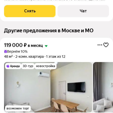
срок от 11 месяцев. Из техники есть: Телевизор Духовой шкаф
Стиральная машина Холодильник Микроволновка Пылесос
Снять
Чат
Дом - монолитный, окна
Другие предложения в Москве и МО
119 000
₽
в месяц
Вернём 10%
48 м²
2-комн. квартира
1 этаж из 12
3D-тур
новостройка
возможен торг