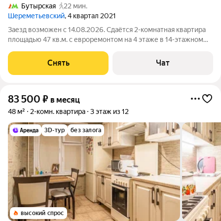
Бутырская
22 мин.
Шереметьевский
, 4 квартал 2021
Заезд возможен с 14.08.2026. Сдаётся 2-комнатная квартира
площадью 47 кв.м. с евроремонтом на 4 этаже в 14-этажном
доме на срок от 11 месяцев. Из техники есть: Духовой шкаф
Стиральная машина Холодильник Пылесос Дом - монолитный,
Снять
Чат
окна выходят во
83 500
₽
в месяц
48 м²
2-комн. квартира
3 этаж из 12
3D-тур
без залога
высокий спрос