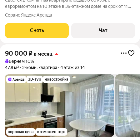
Сдаётся 2-комнатная квартира площадью 63 кв.м. с
евроремонтом на 10 этаже в 35-этажном доме на срок от 11
месяцев. Из техники есть: Телевизор Духовой шкаф
Сервис Яндекс Аренда
Стиральная машина Холодильник Посудомоечная машина
Кондиционер Микроволновка Дом -
Снять
Чат
90 000
₽
в месяц
Вернём 10%
47,8 м²
2-комн. квартира
4 этаж из 14
3D-тур
новостройка
хорошая цена
возможен торг