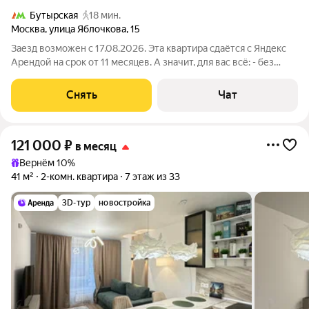
Бутырская
18 мин.
Москва
,
улица Яблочкова
,
15
Заезд возможен с 17.08.2026. Эта квартира сдаётся с Яндекс
Арендой на срок от 11 месяцев. А значит, для вас всё: - без
залога; - без единоразовой комиссии; - с поддержкой от наших
специалистов в процессе проживания. Сдается
Снять
Чат
благоустроенная квартира
121 000
₽
в месяц
Вернём 10%
41 м²
2-комн. квартира
7 этаж из 33
3D-тур
новостройка