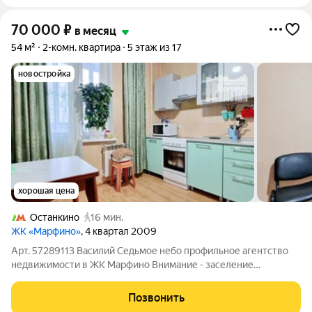
70 000
₽
в месяц
54 м²
2-комн. квартира
5 этаж из 17
новостройка
хорошая цена
Останкино
16 мин.
ЖК «Марфино»
, 4 квартал 2009
Арт. 57289113 Василий Седьмое небо профильное агентство
недвижимости в ЖК Марфино Внимание - заселение
возможно с 15 июля! На длительный срок сдается
двухкомнатная квартира в хорошем состоянии. Удобная
Позвонить
распашная планировка. Есть кладовая комната в