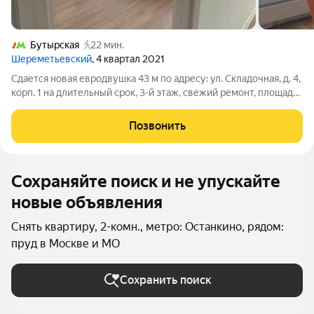
Бутырская
22 мин.
Шереметьевский
, 4 квартал 2021
Сдается новая евродвушка 43 м по адресу: ул. Складочная, д. 4,
корп. 1 на длительный срок, 3-й этаж, свежий ремонт, площадь
43 м, есть балкон готова к проживанию,. Планировка: кухня-
гостиная (16,2м2), спальня (16м2), с/у раздельный. Сдается с
Позвонить
мебелью
Сохраняйте поиск и не упускайте
новые объявления
Снять квартиру, 2-комн., метро: Останкино, рядом:
пруд в Москве и МО
Сохранить поиск