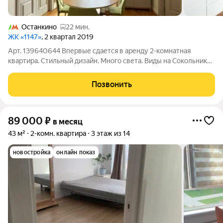
Останкино
22 мин.
ЖК «1147»
, 2 квартал 2019
Арт. 139640644 Впервые сдается в аренду 2-комнатная
квартира. Стильный дизайн. Много света. Виды на Сокольники.
Вместительная гардеробная. Вся необходимая техника.
Бойлер. В спальне очень удобный диван с ортопедическим
Позвонить
матрасом. Оперативные показы!
89 000
₽
в месяц
43 м²
2-комн. квартира
3 этаж из 14
новостройка
онлайн показ