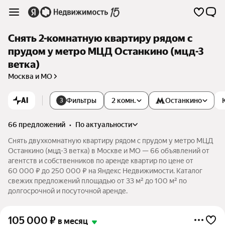
Снять 2-комнатную квартиру рядом с
прудом у метро МЦД Останкино (мцд-3
ветка)
Москва и МО
AI
Фильтры
2 комн.
Останкино
3
66 предложений
•
по актуальности
Снять двухкомнатную квартиру рядом с прудом у метро МЦД
Останкино (мцд-3 ветка) в Москве и МО — 66 объявлений от
агентств и собственников по аренде квартир по цене от
60 000 ₽ до 250 000 ₽ на Яндекс Недвижимости. Каталог
свежих предложений площадью от 33 м² до 100 м² по
долгосрочной и посуточной аренде.
105 000
₽
в месяц