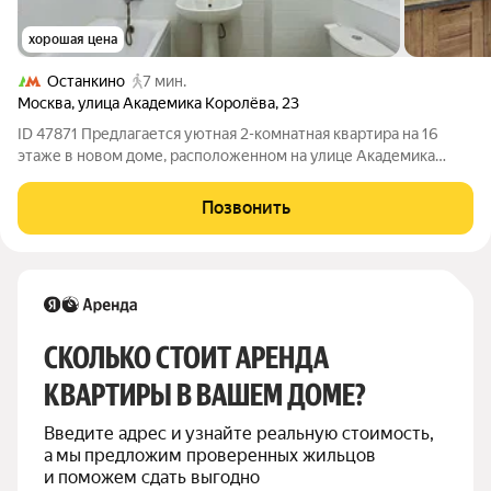
хорошая цена
Останкино
7 мин.
Москва
,
улица Академика Королёва
,
23
ID 47871 Предлагается уютная 2-комнатная квартира на 16
этаже в новом доме, расположенном на улице Академика
Королева. Общая площадь 60 кв.м, высота потолков 2.7 м.
Функциональная планировка: большая светлая гостиная,
Позвонить
изолированная кухня, спальня,
СКОЛЬКО СТОИТ АРЕНДА 
КВАРТИРЫ В ВАШЕМ ДОМЕ?
Введите адрес и узнайте реальную стоимость, 
а мы предложим проверенных жильцов 
и поможем сдать выгодно