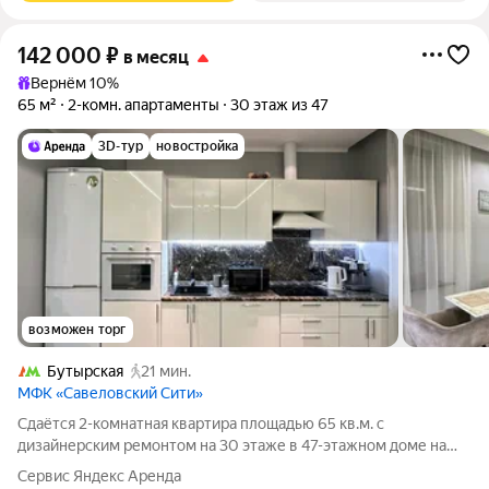
142 000
₽
в месяц
Вернём 10%
65 м²
2-комн. апартаменты
30 этаж из 47
3D-тур
новостройка
возможен торг
Бутырская
21 мин.
МФК «Савеловский Сити»
Сдаётся 2-комнатная квартира площадью 65 кв.м. с
дизайнерским ремонтом на 30 этаже в 47-этажном доме на
срок от 11 месяцев. Из техники есть: Телевизор Духовой шкаф
Сервис Яндекс Аренда