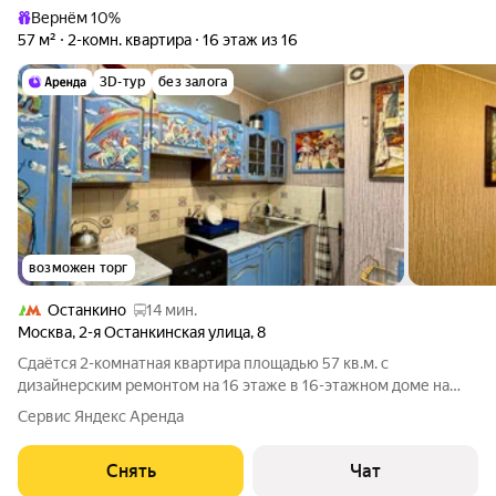
Вернём 10%
57 м²
2-комн. квартира
16 этаж из 16
3D-тур
без залога
возможен торг
Останкино
14 мин.
Москва
,
2-я Останкинская улица
,
8
Сдаётся 2-комнатная квартира площадью 57 кв.м. с
дизайнерским ремонтом на 16 этаже в 16-этажном доме на
срок от 11 месяцев. Из техники есть: Телевизор Духовой шкаф
Сервис Яндекс Аренда
Стиральная машина Холодильник Микроволновка Пылесос
Дом - панельный, окна
Снять
Чат