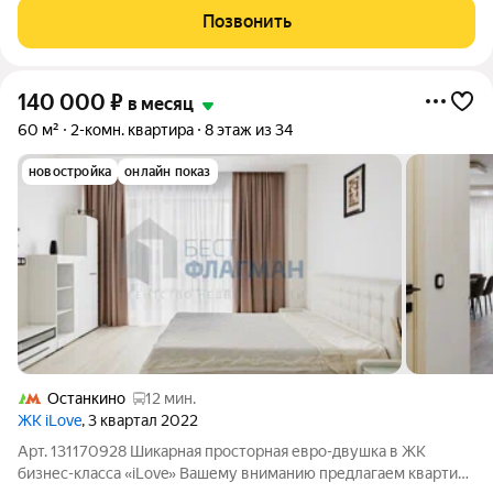
места, шлагбаум во дворе. чистая светлая квартира. живу
Позвонить
рядом, покажу в удобное время.
140 000
₽
в месяц
60 м²
2-комн. квартира
8 этаж из 34
новостройка
онлайн показ
Останкино
12 мин.
ЖК iLove
, 3 квартал 2022
Арт. 131170928 Шикарная просторная евро-двушка в ЖК
бизнес-класса «iLove» Вашему вниманию предлагаем квартиру