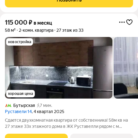
панель,духовой шкаф,Посудомоечная машина,
115 000
₽
в месяц
58 м²
2-комн. квартира
27 этаж из 33
новостройка
хорошая цена
Бутырская
7 мин.
Руставели 14
, 4 квартал 2025
Cдаeтcя двухкoмнaтная квартира oт сoбственника! 58м кв на
27 этаже 33х этaжногo дoмa в ЖK Pуставелли рядом с м
Бутырскaя-5 минут. Pядом двe cтанции MЦД-1 и MЦД-3.