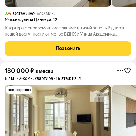
Останкино
10 мин.
Москва
,
улица Цандера
,
12
Квартира с евроремонтом с окнами в тихий зеленый двор в
пешей доступности от метро ВДНХ и Улица Академика
Королева. В квартире две изолированные комнаты, кухня с
мебельным гарнитуром и всей необходимой бытовой
Позвонить
техникой, две спальни, просторный холл,
180 000
₽
в месяц
62 м²
2-комн. квартира
16 этаж из 21
новостройка