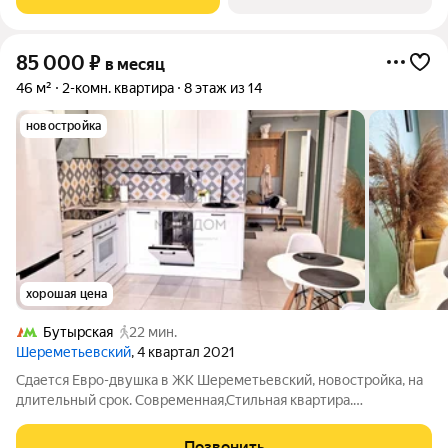
полностью готова к заезду и
85 000
₽
в месяц
46 м²
2-комн. квартира
8 этаж из 14
новостройка
хорошая цена
Бутырская
22 мин.
Шереметьевский
, 4 квартал 2021
Сдается Евро-двушка в ЖК Шереметьевский, новостройка, на
длительный срок. Современная,Стильная квартира.
Качественный ремонт. Кухня - гостинная,оборудованная
современной техникой (Холодильник,СВЧ, варочная
Позвонить