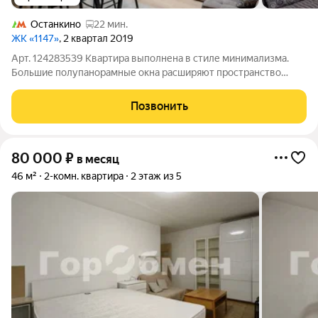
Останкино
22 мин.
ЖК «1147»
, 2 квартал 2019
Арт. 124283539 Квартира выполнена в стиле минимализма.
Большие полупанорамные окна расширяют пространство
основной гостиной зоны (19 м2), совмещенной с кухонной
(посудомоечная машина, стиральная машина с сушкой,
Позвонить
дизайнерская вытяжка Elica, варочная
80 000
₽
в месяц
46 м²
2-комн. квартира
2 этаж из 5