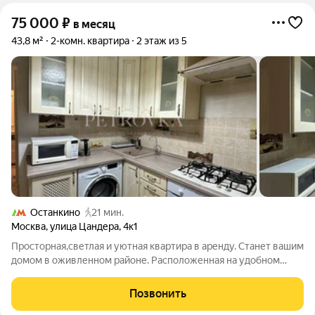
75 000
₽
в месяц
43,8 м²
2-комн. квартира
2 этаж из 5
Останкино
21 мин.
Москва
,
улица Цандера
,
4к1
Просторная,светлая и уютная квартира в аренду. Станет вашим
домом в оживленном районе. Расположенная на удобном
этаже, она предлагает не только комфортное проживание, но
и легкий доступ к ключевым объектам инфраструктуры.
Позвонить
Квартира отличается