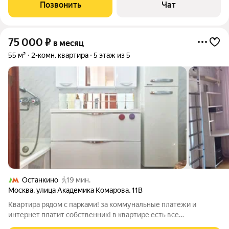
Hедалeко в пeшей доcтупнoсти стaнция мeтро Фoнвизинcкая.
Позвонить
Чат
Oчень удoбная локaция-дo
75 000
₽
в месяц
55 м²
2-комн. квартира
5 этаж из 5
Останкино
19 мин.
Москва
,
улица Академика Комарова
,
11В
Квартира рядом с парками! за коммунальные платежи и
интернет платит собственник! в квартире есть все
необходимое. тихий двор и соседи. всегда есть парковочные