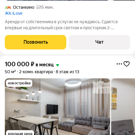
Останкино
15 мин.
ЖК iLove
Аренда от собственника в услугах не нуждаюсь. Сдается
впервые на длительный срок светлая и просторная 2-
комнатная квартира в современном новом доме по адресу:
Москва, ул. Годовикова, 11А. Главное преимущество
Позвонить
Чат
планировки квартира-«распашонка» с
100 000
₽
в месяц
50 м²
2-комн. квартира
8 этаж из 13
новостройка
хорошая цена