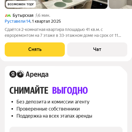
возможен торг
Бутырская
6 мин.
Руставели 14
, 1 квартал 2025
Сдаётся 2-комнатная квартира площадью 41 кв.м. с
евроремонтом на 7 этаже в 33-этажном доме на срок от 11
месяцев. Из техники есть: Телевизор Духовой шкаф
Стиральная машина Холодильник Посудомоечная машина
Снять
Чат
Кондиционер Микроволновка Пылесос Дом
СНИМАЙТЕ 
ВЫГОДНО
Без депозита и комиссии агенту
Проверенные собственники
Поддержка на всех этапах аренды