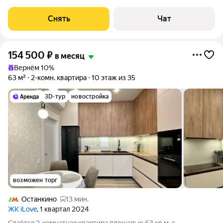
Стиральная машина Холодильник Посудомоечная машина
Кондиционер Микроволновка
Снять
Чат
154 500
₽
в месяц
Вернём 10%
63 м²
2-комн. квартира
10 этаж из 35
3D-тур
новостройка
возможен торг
Останкино
13 мин.
ЖК iLove
, 1 квартал 2024