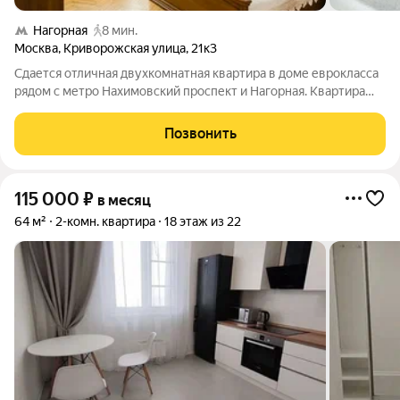
Нагорная
8 мин.
Москва
,
Криворожская улица
,
21к3
Сдается отличная двухкомнатная квартира в доме еврокласса
рядом с метро Нахимовский проспект и Нагорная. Квартира
уютная, комнаты изолированные и очень большие. Все окна
выходят на огромный парк. Вся необходимая мебель и техника
Позвонить
есть. Кухня большая
115 000
₽
в месяц
64 м²
2-комн. квартира
18 этаж из 22