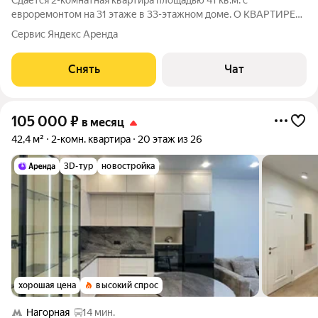
Сдаётся 2-комнатная квартира площадью 41 кв.м. с
евроремонтом на 31 этаже в 33-этажном доме. О КВАРТИРЕ
Просторная кухня-гостиная включает в себя: кухонный
Сервис Яндекс Аренда
гарнитур со встроенными холодильником, духовым шкафом,
варочной панелью.В гостиной имеется
Снять
Чат
105 000
₽
в месяц
42,4 м²
2-комн. квартира
20 этаж из 26
3D-тур
новостройка
хорошая цена
высокий спрос
Нагорная
14 мин.