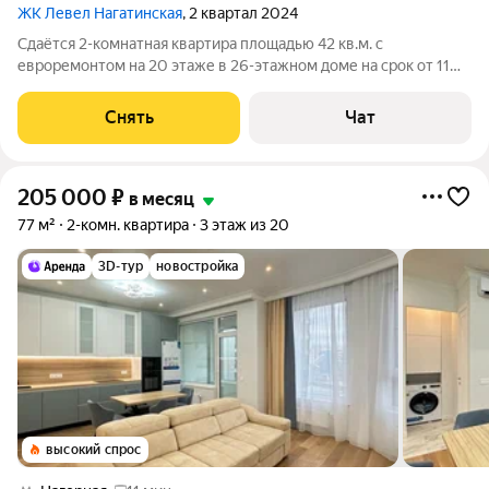
ЖК Левел Нагатинская
, 2 квартал 2024
Сдаётся 2-комнатная квартира площадью 42 кв.м. с
евроремонтом на 20 этаже в 26-этажном доме на срок от 11
месяцев. Из техники есть: Духовой шкаф Стиральная машина
Сушильная машина Холодильник Посудомоечная машина
Снять
Чат
Кондиционер Микроволновка Дом
205 000
₽
в месяц
77 м²
2-комн. квартира
3 этаж из 20
3D-тур
новостройка
высокий спрос