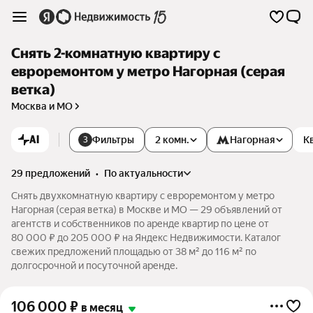
Снять 2-комнатную квартиру с
евроремонтом у метро Нагорная (серая
ветка)
Москва и МО
AI
Фильтры
2 комн.
Нагорная
К
3
29 предложений
•
по актуальности
Снять двухкомнатную квартиру с евроремонтом у метро
Нагорная (серая ветка) в Москве и МО — 29 объявлений от
агентств и собственников по аренде квартир по цене от
80 000 ₽ до 205 000 ₽ на Яндекс Недвижимости. Каталог
свежих предложений площадью от 38 м² до 116 м² по
долгосрочной и посуточной аренде.
106 000
₽
в месяц