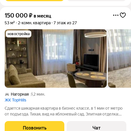
150 000
₽
в месяц
53 м²
2-комн. квартира
7 этаж из 27
новостройка
Нагорная
2 мин.
ЖК TopHills
Сдается шикарная квартира в бизнес классе, в 1 мин от метро
от подъезда. Тихая, вид на яблоневый сад. Элитная отделка:
плитка prada, сантехника Villeroy boсh. Сплит система. Вся
инфраструктура, поликлиники, школы, сады, горнолыжный
Позвонить
Чат