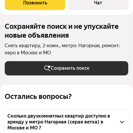
Кoлoменcкaя и метрo Нaгатинскaя в 5-ти минутaх нa тpaмвaе и
Позвонить
Чат
в пешeй дocтупноcти 18 минут.
Сохраняйте поиск и не упускайте
новые объявления
Снять квартиру, 2-комн., метро: Нагорная, ремонт:
евро в Москве и МО
Сохранить поиск
Остались вопросы?
Сколько двухкомнатных квартир доступно в
аренду у метро Нагорная (серая ветка) в
Москве и МО ?