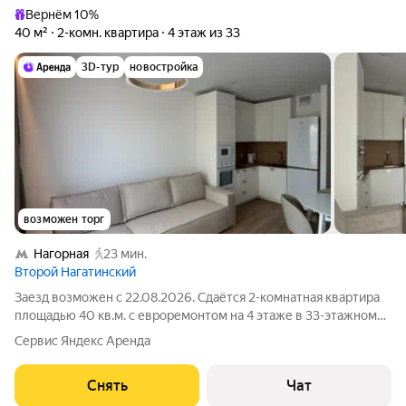
Вернём 10%
40 м²
2-комн. квартира
4 этаж из 33
3D-тур
новостройка
возможен торг
Нагорная
23 мин.
Второй Нагатинский
Заезд возможен с 22.08.2026. Сдаётся 2-комнатная квартира
площадью 40 кв.м. с евроремонтом на 4 этаже в 33-этажном
доме на срок от 11 месяцев. Из техники есть: Телевизор
Сервис Яндекс Аренда
Духовой шкаф Стиральная машина Холодильник
Посудомоечная машина
Снять
Чат