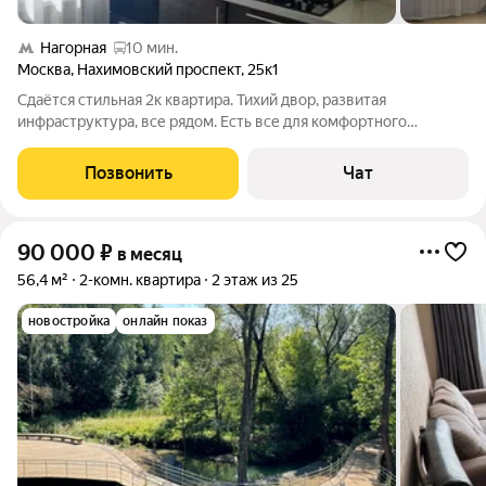
Нагорная
10 мин.
Москва
,
Нахимовский проспект
,
25к1
Сдаётся стильная 2к квартира. Тихий двор, развитая
инфраструктура, все рядом. Есть все для комфортного
проживания! Кондиционер, тёплые полы. Новый премиум
ортопедический матрас. Рядом живописный парк. Только не
Позвонить
Чат
курящие!
90 000
₽
в месяц
56,4 м²
2-комн. квартира
2 этаж из 25
новостройка
онлайн показ