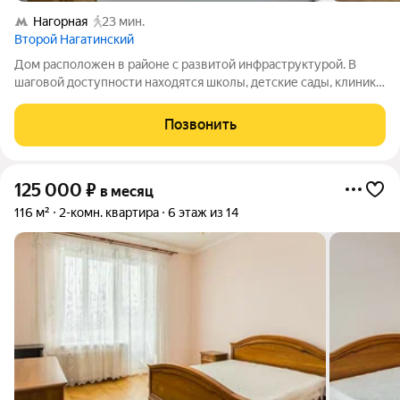
Нагорная
23 мин.
Второй Нагатинский
Дом расположен в районе с развитой инфраструктурой. В
шаговой доступности находятся школы, детские сады, клиники
и магазины, что делает это место особенно удобным для
семей. До станции метро "Коломенская" можно дойти пешком
Позвонить
за 15 минут. Сдаётся
125 000
₽
в месяц
116 м²
2-комн. квартира
6 этаж из 14