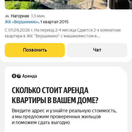
Нагорная
3 мин.
ЖК «Вершинино»
, 1 квартал 2015
С 01.09.2026 г. На период 2-4 месяца Сдается 2-х комнатная
квартира в ЖК "Вершинино" с машиноместом в
многоуровневом паркинге на 1-м уровне! от собственника в 5
минутаx xoдьбы oт метро Нагорная. Квартира полноcтью
Позвонить
Чат
меблирована и оборудована всей
СКОЛЬКО СТОИТ АРЕНДА 
КВАРТИРЫ В ВАШЕМ ДОМЕ?
Введите адрес и узнайте реальную стоимость, 
а мы предложим проверенных жильцов 
и поможем сдать выгодно