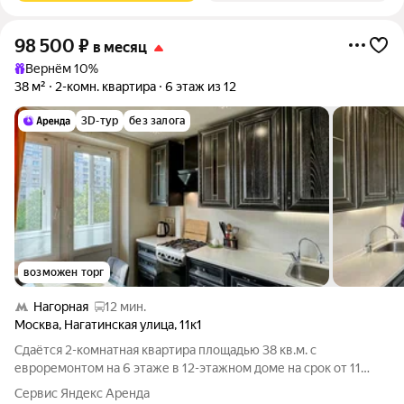
98 500
₽
в месяц
Вернём 10%
38 м²
2-комн. квартира
6 этаж из 12
3D-тур
без залога
возможен торг
Нагорная
12 мин.
Москва
,
Нагатинская улица
,
11к1
Сдаётся 2-комнатная квартира площадью 38 кв.м. с
евроремонтом на 6 этаже в 12-этажном доме на срок от 11
месяцев. Из техники есть: Телевизор Духовой шкаф
Сервис Яндекс Аренда