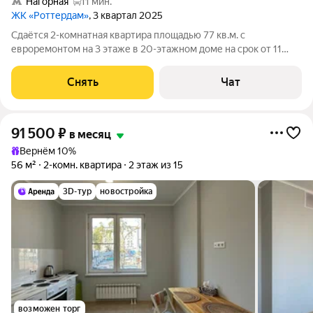
Нагорная
11 мин.
ЖК «Роттердам»
, 3 квартал 2025
Сдаётся 2-комнатная квартира площадью 77 кв.м. с
евроремонтом на 3 этаже в 20-этажном доме на срок от 11
месяцев. Из техники есть: Духовой шкаф Стиральная машина
Холодильник Посудомоечная машина Кондиционер
Снять
Чат
Микроволновка Дом - монолитный, окна
91 500
₽
в месяц
Вернём 10%
56 м²
2-комн. квартира
2 этаж из 15
3D-тур
новостройка
возможен торг