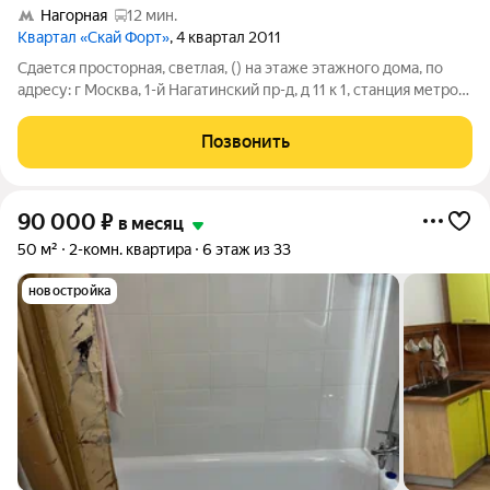
Нагорная
12 мин.
Квартал «Скай Форт»
, 4 квартал 2011
Сдается просторная, светлая, () на этаже этажного дома, по
адресу: г Москва, 1-й Нагатинский пр-д, д 11 к 1, станция метро
Нагатинская. Квартира оборудована всем необходимым для
проживания, заезжай и живи. Преимущества расположения: В
Позвонить
90 000
₽
в месяц
50 м²
2-комн. квартира
6 этаж из 33
новостройка