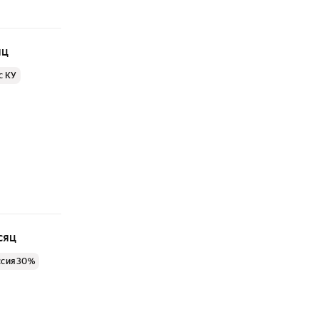
яц
с КУ
сяц
ссия 30%