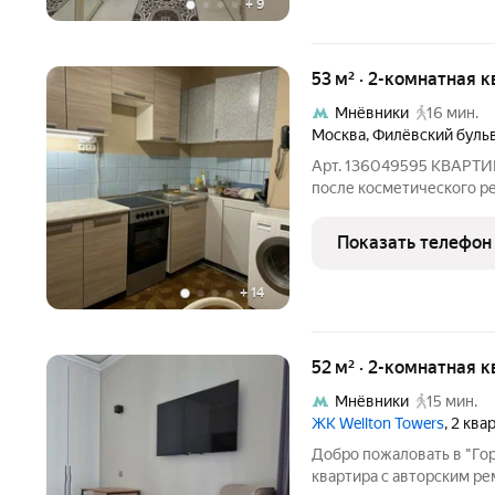
+
9
53 м² · 2-комнатная к
Мнёвники
16 мин.
Москва
,
Филёвский буль
Арт. 136049595 КВАРТИР
после косметического ре
находится на 7 этаже, к
просторный балкон. Прек
Показать телефон
Москва-сити.
+
14
52 м² · 2-комнатная 
Мнёвники
15 мин.
ЖК Wellton Towers
, 2 кв
Добро пожаловать в "Го
квартира с авторским ре