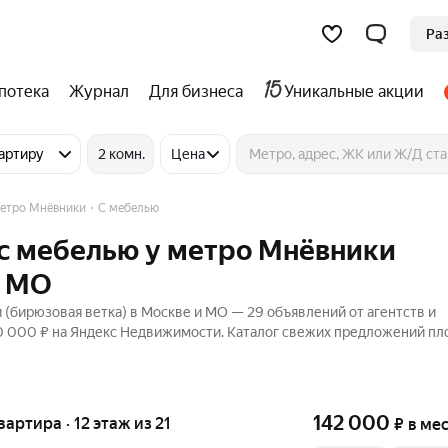
Ра
потека
Журнал
Для бизнеса
Уникальные акции
артиру
2 комн.
Цена
етро Мнёвники
С мебелью
 с мебелью у метро Мнёвники
и МО
(бирюзовая ветка) в Москве и МО — 29 объявлений от агентств и
50 000 ₽ на Яндекс Недвижимости. Каталог свежих предложений п
142 000
квартира · 12 этаж из 21
₽
в ме