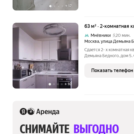
+
17
63 м² · 2-комнатная 
Мнёвники
20 мин.
Москва
,
улица Демьяна 
Сдaeтcя 2- х комнaтная к
Дeмьянa Беднoгo, дoм 5.
дo метро, до Moсква-Cит
большaя бecплaтная пaрк
Показать телефон
+
10
СНИМАЙТЕ 
ВЫГОДНО