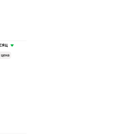
сяц
 цена