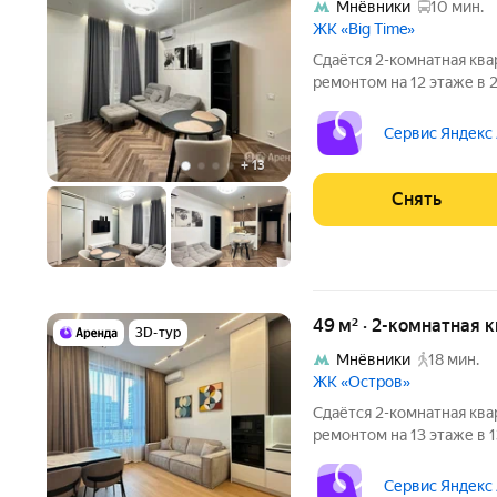
Мнёвники
10 мин.
ЖК «Big Time»
Сдаётся 2-комнатная ква
ремонтом на 12 этаже в 2
Из техники есть: Телевизор Духовой шкаф Стиральная машина
Сушильная машина Холодильник Посудомоечная машина
Сервис Яндекс
Кондиционер
+
13
Снять
49 м² · 2-комнатная 
3D-тур
Мнёвники
18 мин.
ЖК «Остров»
Сдаётся 2-комнатная ква
ремонтом на 13 этаже в 1
Из техники есть: Телевизор Духовой шкаф Стиральная машина
Холодильник Посудомоечная машина Кондиционер
Сервис Яндекс