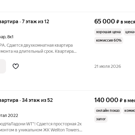
65 000
вартира · 7 этаж из 12
₽
в мес
хорошая цена
цена 
вар
,
8к1
комиссия 60%
А. Сдается двухкомнатная квартира
монта на длительный срок. Квартира
омнаты изолированы, санузел раздельный,
расный вид из окон - окна выходят на
21 июля 2026
140 000
квартира · 34 этаж из 52
₽
в ме
онлайн показ
коми
артал 2022
залог
родНаЛадони WT"! Сдается просторная 2к
монтом в уникальном ЖК Wellton Towers с