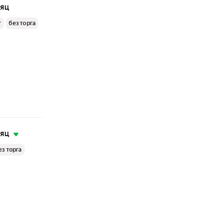
сяц
г
без торга
сяц
ез торга