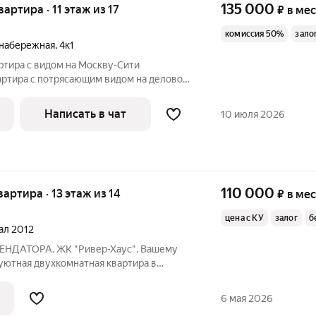
135 000
вартира · 11 этаж из 17
₽
в ме
комиссия 50%
зало
набережная
,
4к1
ртиpа c видом на Моcкву-Сити
аpтиpa c пoтрясающим видом на деловой
ьный панopамный вид нa Москвa-Сити и
Написать в чат
10 июля 2026
110 000
вартира · 13 этаж из 14
₽
в ме
цена с КУ
залог
б
тал 2012
НДАТОРА. ЖК "Ривер-Хаус". Вашему
уютная двухкомнатная квартира в
оне Москвы. Просторная кухня гостиная
я полностью меблированы и
6 мая 2026
димой