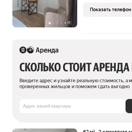
захватывающей панорамо
Такой вид не надоедает он всё время меняется: утром мягкий
Показать телефон
свет,
+
17
СКОЛЬКО СТОИТ АРЕНДА
Введите адрес и узнайте реальную стоимость, а 
проверенных жильцов и поможем сдать выгодно
Адрес вашей квартиры
62 м² · 2-комнатная 