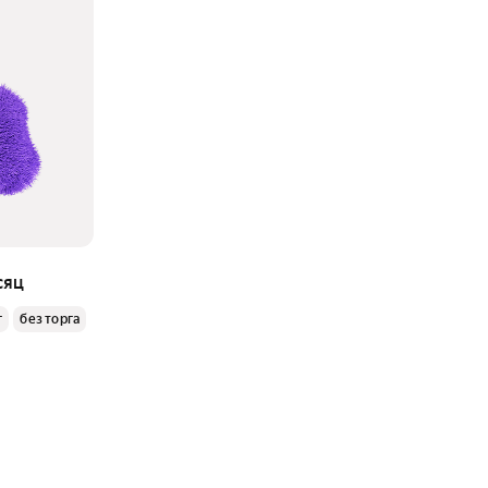
сяц
г
без торга