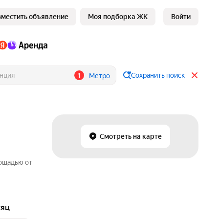
зместить объявление
Моя подборка ЖК
Войти
1
Сохранить поиск
Метро
Смотреть на карте
лощадью от
сяц