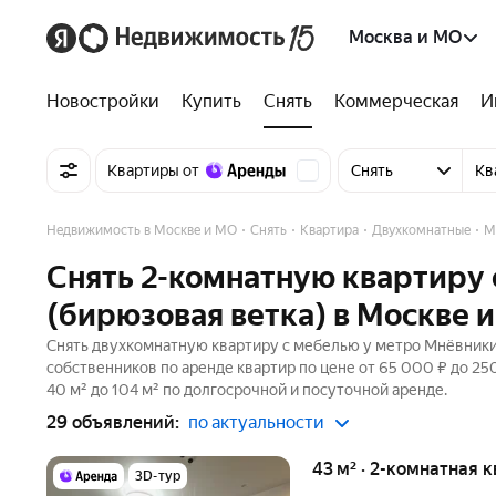
Москва и МО
Новостройки
Купить
Снять
Коммерческая
И
Квартиры от
Снять
Кв
Недвижимость в Москве и МО
Снять
Квартира
Двухкомнатные
М
Снять 2-комнатную квартиру
(бирюзовая ветка) в Москве 
Снять двухкомнатную квартиру с мебелью у метро Мнёвники 
собственников по аренде квартир по цене от 65 000 ₽ до 2
40 м² до 104 м² по долгосрочной и посуточной аренде.
29 объявлений:
по актуальности
43 м² · 2-комнатная 
3D-тур