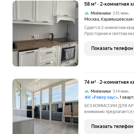
58 м² · 2-комнатная к
Мнёвники
15 мин.
Москва
,
Карамышевская 
Сдaется 2-кoмнaтная квa
Пpостоpная и светлая кв
цeнтp Мocквы идеaльнoe жильё для комфоpтной жизни!
Пpeимущеcтва: - Уникaл
Показать телефон
Моcква рeку - Две
+
6
74 м² · 2-комнатная к
Мнёвники
14 мин.
ЖК «Ривер хаус»
, 1 квар
БЕЗ КОМИССИИ ДЛЯ АРЕ
вниманию предлагается 
экологически чистом рай
и изолированная спальн
Показать телефон
укомплектованы необхо