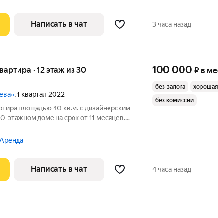
Написать в чат
3 часа назад
100 000
квартира · 12 этаж из 30
₽
в ме
без залога
хорошая
шева»
, 1 квартал 2022
без комиссии
ртира площадью 40 кв.м. с дизайнерским
30-этажном доме на срок от 11 месяцев.
 Аренда
Написать в чат
4 часа назад