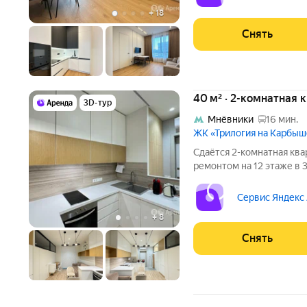
Микроволновка
+
18
Снять
40 м² · 2-комнатная 
3D-тур
Мнёвники
16 мин.
ЖК «Трилогия на Карбы
Сдаётся 2-комнатная ква
ремонтом на 12 этаже в 
Из техники есть: Стиральная машина Холодильник
Посудомоечная машина Кондиционер Вся техника на кухне
Сервис Яндекс
является встроенной.
+
8
Снять