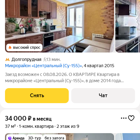
высокий спрос
Долгопрудная
13 мин.
Микрорайон «Центральный (Су-155)»
, 4 квартал 2015
Заезд возможен с 08.08.2026. О КВАРТИРЕ Квартира в
микрорайоне «Центральный (Су-155)», в доме 2014 года
постройки. Техника: холодильник, электроплита, духовой
шкаф, вытяжка, мультиварка, микроволновка с кварцевым
Снять
Чат
грилем и мультиповаром, чайник,
34 000
₽
в месяц
37 м²
1-комн. квартира
2 этаж из 9
3D-тур
без залога