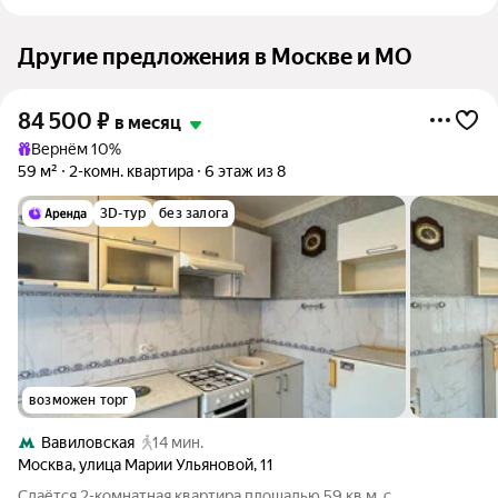
Другие предложения в Москве и МО
84 500
₽
в месяц
Вернём 10%
59 м²
2-комн. квартира
6 этаж из 8
3D-тур
без залога
возможен торг
Вавиловская
14 мин.
Москва
,
улица Марии Ульяновой
,
11
Сдаётся 2-комнатная квартира площадью 59 кв.м. с