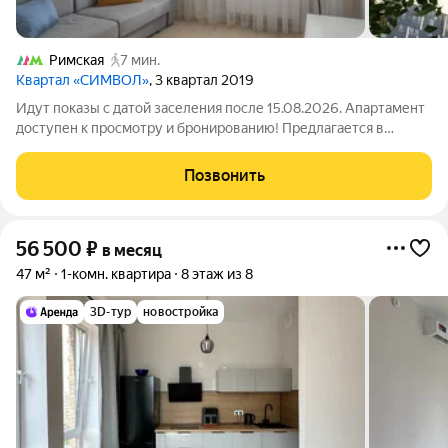
Римская
7 мин.
Квартал «СИМВОЛ»
, 3 квартал 2019
Идут показы с датой заселения после 15.08.2026. Апартамент
доступен к просмотру и бронированию! Предлагается в
долгосрочную аренду светлая 1-комнатная квартира в
арендном доме «Символ» от ДОМ.РФ. №144 Доступна
Позвонить
рассрочка оплаты депозита на 3 месяца!
56 500
₽
в месяц
47 м²
1-комн. квартира
8 этаж из 8
3D-тур
новостройка