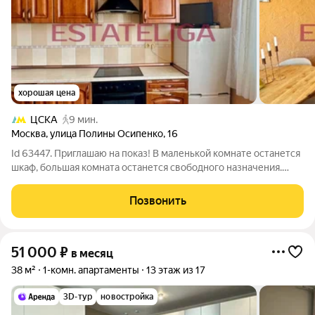
хорошая цена
ЦСКА
9 мин.
Москва
,
улица Полины Осипенко
,
16
Id 63447. Приглашаю на показ! В маленькой комнате останется
шкаф, большая комната останется свободного назначения.
Кухонный стол и стулья текущего арендатора. Двухкомнатная
квартира с дизайнерским ремонтом в районе Беговой:
Позвонить
комфорт и стиль для жизни
51 000
₽
в месяц
38 м²
1-комн. апартаменты
13 этаж из 17
3D-тур
новостройка