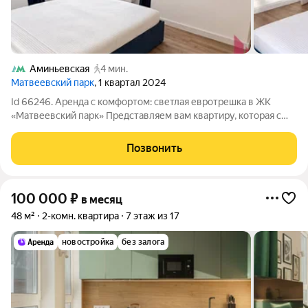
Аминьевская
4 мин.
Матвеевский парк
, 1 квартал 2024
Id 66246. Аренда с комфортом: светлая евротрешка в ЖК
«Матвеевский парк» Представляем вам квартиру, которая с
первого взгляда снимает главный вопрос аренды в Москве: где
найти современное, готовое к переезду жилье без
Позвонить
компромиссов. Речь идет о
100 000
₽
в месяц
48 м²
2-комн. квартира
7 этаж из 17
новостройка
без залога