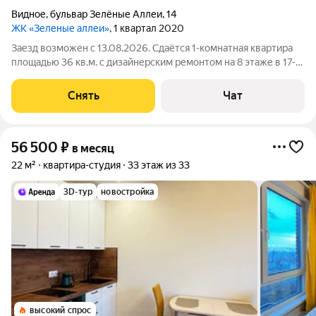
Видное
,
бульвар Зелёные Аллеи
,
14
ЖК «Зеленые аллеи»
, 1 квартал 2020
Заезд возможен с 13.08.2026. Сдаётся 1-комнатная квартира
площадью 36 кв.м. с дизайнерским ремонтом на 8 этаже в 17-
этажном доме на срок от 11 месяцев. Из техники есть:
Телевизор Духовой шкаф Стиральная машина Холодильник
Снять
Чат
Посудомоечная машина
56 500
₽
в месяц
22 м²
квартира-студия
33 этаж из 33
3D-тур
новостройка
высокий спрос