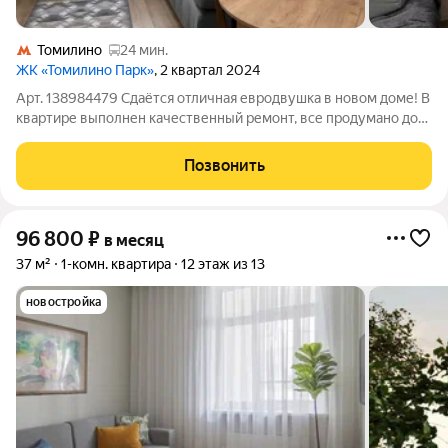
Томилино
24 мин.
ЖК «Томилино Парк»
, 2 квартал 2024
Арт. 138984479 Сдаётся отличная евродвушка в новом доме! В
квартире выполнен качественный ремонт, все продумано до
мелочей, полностью укомплектована мебелью и техникой, все
есть для комфортного проживания, не хватает только Вас!
Позвонить
Просторная
96 800
₽
в месяц
37 м²
1-комн. квартира
12 этаж из 13
новостройка