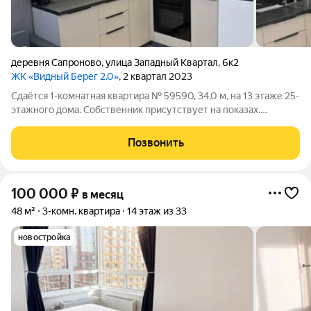
деревня Сапроново
,
улица Западный Квартал
,
6к2
ЖК «Видный Берег 2.0»
, 2 квартал 2023
Сдаётся 1-комнатная квартира № 59590, 34.0 м, на 13 этаже 25-
этажного дома. Собственник присутствует на показах.
Коммунальные платежи включены в стоимость. Счетчики
оплачиваются отдельно. По условиям проживания: можно с
Позвонить
детьми, можно с питомцами. Из
100 000
₽
в месяц
48 м²
3-комн. квартира
14 этаж из 33
новостройка