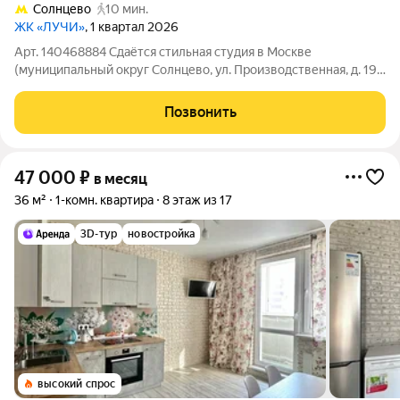
Солнцево
10 мин.
ЖК «ЛУЧИ»
, 1 квартал 2026
Арт. 140468884 Сдаётся стильная студия в Москве
(муниципальный округ Солнцево, ул. Производственная, д. 19,
корп. 2) идеальный вариант для комфортного проживания
одного человека или пары. В студии продуманная планировка
Позвонить
и современный лаконичный
47 000
₽
в месяц
36 м²
1-комн. квартира
8 этаж из 17
3D-тур
новостройка
высокий спрос