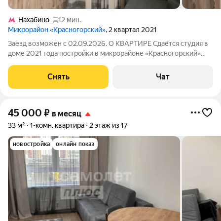
Нахабино
12 мин.
Микрорайон «Красногорский»
, 2 квартал 2021
Заезд возможен с 02.09.2026. О КВАРТИРЕ Сдаётся студия в
доме 2021 года постройки в микрорайоне «Красногорский»
Техника: холодильник, настольная электроплита,
микроволновая печь, чайник Мебель: кухонный гарнитур,
Снять
Чат
обеденный стол, диван-кушетка,
45 000
₽
в месяц
33 м²
1-комн. квартира
2 этаж из 17
новостройка
онлайн показ