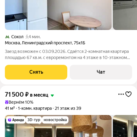
Сокол
4 мин.
Москва
,
Ленинградский проспект
,
75к1Б
Заезд возможен с 03.09.2026. Сдаётся 2-комнатная квартира
площадью 67 кв.м. с евроремонтом на 4 этаже в 10-этажном
доме на срок от 11 месяцев. Из техники есть: Телевизор
Духовой шкаф Стиральная машина Холодильник
Снять
Чат
Посудомоечная машина
71 500
₽
в месяц
Вернём 10%
41 м²
1-комн. квартира
21 этаж из 39
3D-тур
новостройка