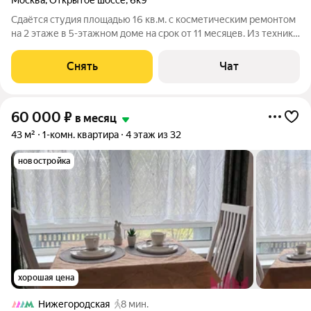
Москва
,
Открытое шоссе
,
6к9
Сдаётся студия площадью 16 кв.м. с косметическим ремонтом
на 2 этаже в 5-этажном доме на срок от 11 месяцев. Из техники
есть: Телевизор Духовой шкаф Стиральная машина
Холодильник Микроволновка Дом - кирпичный, окна выходят
Снять
Чат
на улицу. Коммунальные
60 000
₽
в месяц
43 м²
1-комн. квартира
4 этаж из 32
новостройка
хорошая цена
Нижегородская
8 мин.