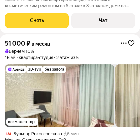
косметическим ремонтом на 6 этаже в 8-этажном доме на
срок от 11 месяцев. Из техники есть: Телевизор Духовой шкаф
Стиральная машина Холодильник Дом - кирпичный, окна
Снять
Чат
выходят во двор. В подъезде 1
51 000
₽
в месяц
Вернём 10%
16 м²
квартира-студия
2 этаж из 5
3D-тур
без залога
возможен торг
Бульвар Рокоссовского
6 мин.