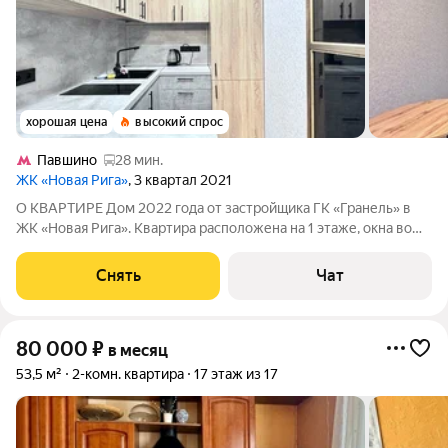
хорошая цена
высокий спрос
Павшино
28 мин.
ЖК «Новая Рига»
, 3 квартал 2021
О КВАРТИРЕ Дом 2022 года от застройщика ГК «Гранель» в
ЖК «Новая Рига». Квартира расположена на 1 этаже, окна во
двор. Выполнен дизайнерский ремонт. Планировка: гостиная,
спальня, кухня, совмещённый санузел с ванной. Квартира
Снять
Чат
полностью меблирована:
80 000
₽
в месяц
53,5 м²
2-комн. квартира
17 этаж из 17