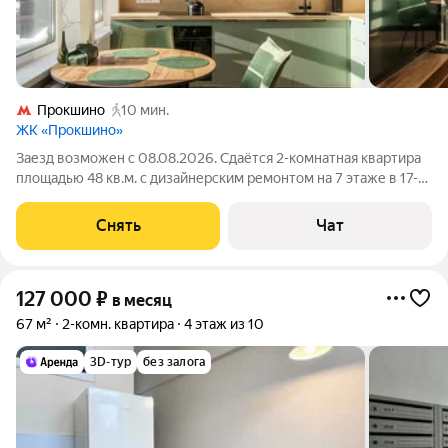
Прокшино
10 мин.
ЖК «Прокшино»
Заезд возможен с 08.08.2026. Сдаётся 2-комнатная квартира
площадью 48 кв.м. с дизайнерским ремонтом на 7 этаже в 17-
этажном доме на срок от 11 месяцев. Из техники есть:
Телевизор Духовой шкаф Стиральная машина Холодильник
Снять
Чат
Посудомоечная машина
127 000
₽
в месяц
67 м²
2-комн. квартира
4 этаж из 10
3D-тур
без залога