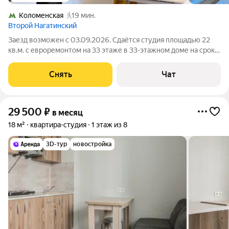
Коломенская
19 мин.
Второй Нагатинский
Заезд возможен с 03.09.2026. Сдаётся студия площадью 22
кв.м. с евроремонтом на 33 этаже в 33-этажном доме на срок
от 11 месяцев. Из техники есть: Духовой шкаф Стиральная
машина Холодильник Дом - монолитный, окна выходят на
Снять
Чат
улицу. В подъезде 4
29 500
₽
в месяц
18 м²
квартира-студия
1 этаж из 8
3D-тур
новостройка