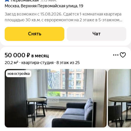
Первомайская
15 мин.
Москва
,
Верхняя Первомайская улица
,
19
Заезд возможен с 15.08.2026. Сдаётся 1-комнатная квартира
площадью 30 кв.м. с евроремонтом на 2 этаже в 5-этажном
доме на срок от 11 месяцев. Из техники есть: Духовой шкаф
Микроволновка Дом - кирпичный. В подъезде 1 лифт - 0
Снять
Чат
грузовых и 1
50 000
₽
в месяц
20,2 м²
квартира-студия
8 этаж из 25
новостройка