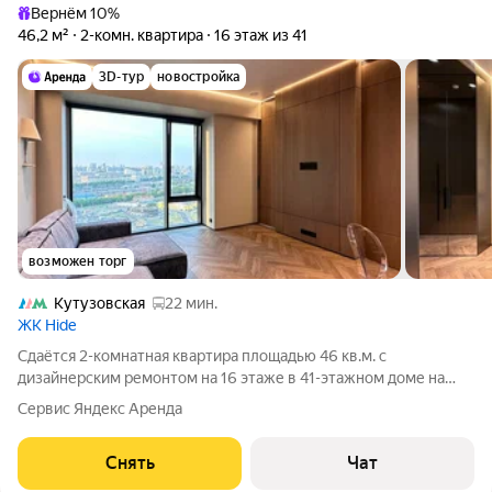
Вернём 10%
46,2 м²
2-комн. квартира
16 этаж из 41
3D-тур
новостройка
возможен торг
Кутузовская
22 мин.
ЖК Hide
Сдаётся 2-комнатная квартира площадью 46 кв.м. с
дизайнерским ремонтом на 16 этаже в 41-этажном доме на
срок от 11 месяцев. Из техники есть: Телевизор Духовой шкаф
Сервис Яндекс Аренда
Стиральная машина Холодильник Посудомоечная машина
Кондиционер Микроволновка
Снять
Чат