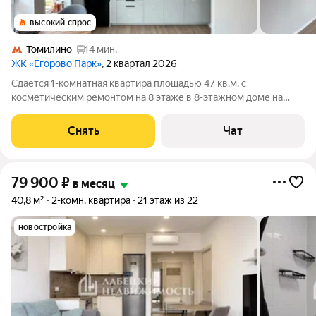
высокий спрос
Томилино
14 мин.
ЖК «Егорово Парк»
, 2 квартал 2026
Сдаётся 1-комнатная квартира площадью 47 кв.м. с
косметическим ремонтом на 8 этаже в 8-этажном доме на
срок от 11 месяцев. Из техники есть: Стиральная машина
Холодильник Посудомоечная машина Кондиционер
Снять
Чат
Микроволновка Окна выходят во двор. В
79 900
₽
в месяц
40,8 м²
2-комн. квартира
21 этаж из 22
новостройка