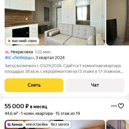
высокий спрос
Некрасовка
22 мин.
ЖК «Люберцы»
, 3 квартал 2024
Заезд возможен с 03.09.2026. Сдаётся 1-комнатная квартира
площадью 38 кв.м. с евроремонтом на 13 этаже в 17-этажном
доме на срок от 11 месяцев. Из техники есть: Телевизор
Духовой шкаф Стиральная машина Холодильник
Снять
Чат
Посудомоечная машина
55 000
₽
в месяц
44,6 м²
1-комн. квартира
15 этаж из 19
новостройка
без залога