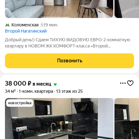
Коломенская
19 мин.
Второй Нагатинский
Добрый день!) Сдаем ТИХУЮ ВИДОВУЮ ЕВРО-2-комнатную
квартиру в НОВОМ ЖК КОМФОРТ-класса «Второй
Нагатинский». Высокий этаж, готовая к проживанию квартира с
мебелью и техникой въезжайте и живите :) Описание и
Позвонить
фотографии соответствуют действительности.
38 000
₽
в месяц
34 м²
1-комн. квартира
13 этаж из 25
новостройка