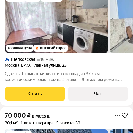
хорошая цена
высокий спрос
Щёлковская
15 мин.
Москва
,
ВАО,
,
Главная улица
,
23
Сдаётся 1-комнатная квартира площадью 37 кв.м. с
косметическим ремонтом на 2 этаже в 9-этажном доме на
срок от 11 месяцев. Из техники есть: Духовой шкаф Стиральная
машина Холодильник Дом - панельный, окна выходят во двор.
Снять
Чат
В подъезде 1 лифт - 0
70 000
₽
в месяц
30,1 м²
1-комн. квартира
5 этаж из 32