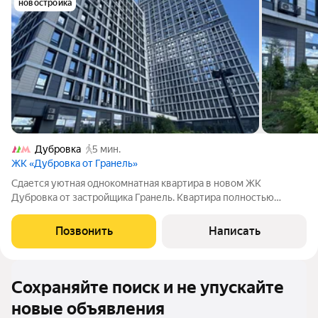
новостройка
Дубровка
5 мин.
ЖК «Дубровка от Гранель»
Сдается уютная однокомнатная квартира в новом ЖК
Дубровка от застройщика Гранель. Квартира полностью
оборудована для проживания: небольшая кухня со встроенной
техникой (холодильник, варочная панель), системы хранения,
Позвонить
Написать
кондиционер, кровать, ТВ.
Сохраняйте поиск и не упускайте
новые объявления