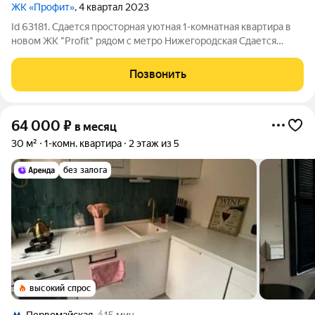
ЖК «Профит»
, 4 квартал 2023
Id 63181. Сдается просторная уютная 1-комнатная квартира в
новом ЖК "Profit" рядом с метро Нижегородская Сдается
просторная 1-комнатная квартира площадью 43 квадратных
метра в новом жилом комплексе «Profit» по адресу: Москва,
Позвонить
Газгольдерная улица, 10.
64 000
₽
в месяц
30 м²
1-комн. квартира
2 этаж из 5
без залога
высокий спрос