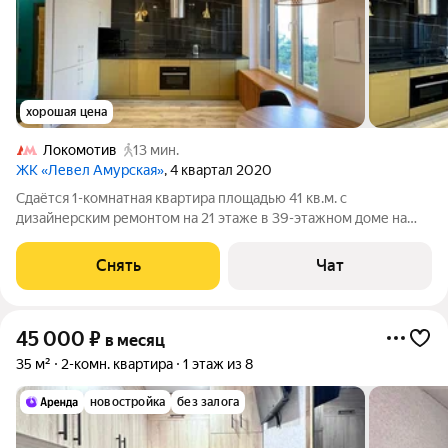
хорошая цена
Локомотив
13 мин.
ЖК «Левел Амурская»
, 4 квартал 2020
Сдаётся 1-комнатная квартира площадью 41 кв.м. с
дизайнерским ремонтом на 21 этаже в 39-этажном доме на
срок от 11 месяцев. Из техники есть: Духовой шкаф Стиральная
машина Холодильник Посудомоечная машина Микроволновка
Снять
Чат
Дом - монолитный, окна
45 000
₽
в месяц
35 м²
2-комн. квартира
1 этаж из 8
новостройка
без залога