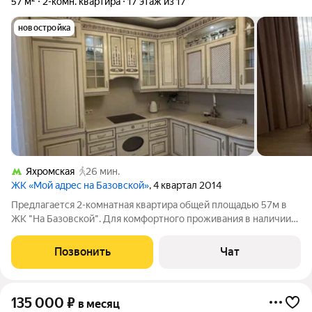
57 м²
2-комн. квартира
17 этаж из 17
новостройка
Яхромская
26 мин.
ЖК «Мой адрес на Базовской»
, 4 квартал 2014
Предлагается 2-комнатная квартира общей площадью 57м в
ЖК "На Базовской". Для комфортного проживания в наличии
имеется вся необходимая мебель и техника ,а также система
теплого пола. Кухонный гарнитур оснащен духовой печью. Так
Позвонить
Чат
же имеется лоджия
135 000
₽
в месяц