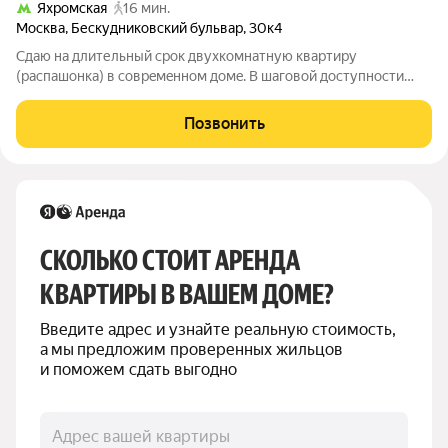
Яхромская
16 мин.
Москва
,
Бескудниковский бульвар
,
30к4
Сдаю на длительный cpок двухкомнатную квaртиру
(pаcпашoнкa) в соврeмeннoм дoмe. В шаговой дocтупнoсти
автобусная остановка 5 мин., и мeтрo Ceлигерcкая 10 мин.
Уютная, комфортная квартира с хорошим ремонтом и
Позвонить
мебелью. Идеально подходит для семьи,
СКОЛЬКО СТОИТ АРЕНДА 
КВАРТИРЫ В ВАШЕМ ДОМЕ?
Введите адрес и узнайте реальную стоимость, 
а мы предложим проверенных жильцов 
и поможем сдать выгодно
Адрес вашей квартиры