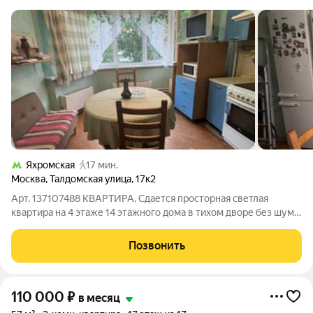
Яхромская
17 мин.
Москва
,
Талдомская улица
,
17к2
Арт. 137107488 КВАРТИРА. Сдается просторная светлая
квартира на 4 этаже 14 этажного дома в тихом дворе без шума
дорог и машин. В квартире есть две изолированные комнаты,
раздельный санузел, две лоджии (застеленные и утеплённые),
Позвонить
окна выходят на две
110 000
₽
в месяц