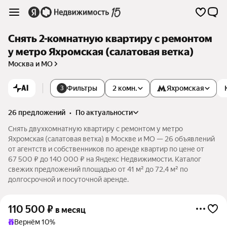
Снять 2-комнатную квартиру с ремонтом
у метро Яхромская (салатовая ветка)
Москва и МО
AI
Фильтры
2 комн.
Яхромская
3
26 предложений
•
по актуальности
Снять двухкомнатную квартиру с ремонтом у метро
Яхромская (салатовая ветка) в Москве и МО — 26 объявлений
от агентств и собственников по аренде квартир по цене от
67 500 ₽ до 140 000 ₽ на Яндекс Недвижимости. Каталог
свежих предложений площадью от 41 м² до 72,4 м² по
долгосрочной и посуточной аренде.
110 500
₽
в месяц
Вернём 10%