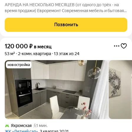
АРЕНДА НА НЕСКОЛЬКО МЕСЯЦЕВ (от одного до трёх - на
время продажи) Евроремонт Современная мебель и бытовая
техника КУХНЯ-ГОСТИНАЯ + 2 ИЗОЛИРОВАННЫЕ СПАЛЬНИ
1 совмещённый санузел (с ванной) + туалет Двор без машин
Позвонить
ПОДЗЕМНЫЙ ПАРКИНГ 75.000 р/месяц +
120 000
₽
в месяц
53 м²
2-комн. квартира
13 этаж из 24
новостройка
Яхромская
1 мин.
ЖК «Летний сад»
, 3 квартал 2021