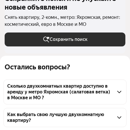
новые объявления
Снять квартиру, 2-комн., метро: Яхромская, ремонт:
косметический, евро в Москве и МО
Сохранить поиск
Остались вопросы?
Сколько двухкомнатных квартир доступно в
аренду у метро Яхромская (салатовая ветка)
в Москве и МО ?
На Яндекс Недвижимости у метро Яхромская 
(салатовая ветка) в Москве и МО доступно в аренду 
Как выбрать свою лучшую двухкомнатную
квартиру?
30 двухкомнатных квартир, из них 1 объявление от 
собственников, 25 объявлений от агентств