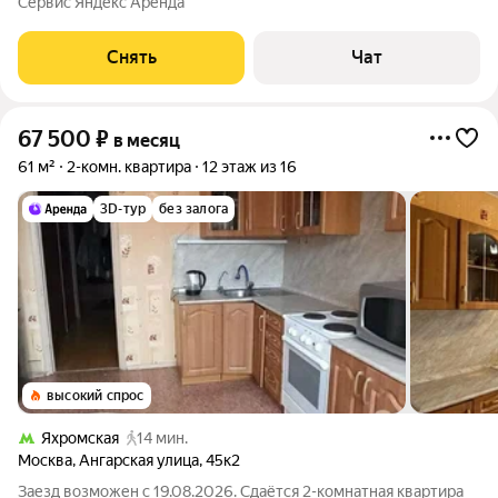
Сервис Яндекс Аренда
Стиральная машина Холодильник Микроволновка Пылесос
Дом - блочный, окна выходят
Снять
Чат
67 500
₽
в месяц
61 м²
2-комн. квартира
12 этаж из 16
3D-тур
без залога
высокий спрос
Яхромская
14 мин.
Москва
,
Ангарская улица
,
45к2
Заезд возможен с 19.08.2026. Сдаётся 2-комнатная квартира