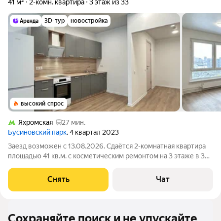
41 м²
2-комн. квартира
3 этаж из 33
3D-тур
новостройка
высокий спрос
Яхромская
27 мин.
Бусиновский парк
, 4 квартал 2023
Заезд возможен с 13.08.2026. Сдаётся 2-комнатная квартира
площадью 41 кв.м. с косметическим ремонтом на 3 этаже в 33-
этажном доме на срок от 11 месяцев. Из техники есть: Духовой
шкаф Стиральная машина Холодильник Дом - монолитный,
Снять
Чат
окна выходят на
Сохраняйте поиск и не упускайте