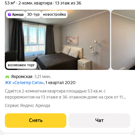
53 м²
2-комн. квартира
13 этаж из 36
3D-тур
новостройка
возможен торг
Яхромская
21 мин.
ЖК «Селигер Сити»
, 1 квартал 2020
Сдаётся 2-комнатная квартира площадью 53 кв.м. с
евроремонтом на 13 этаже в 36-этажном доме на срок от 11
месяцев. Из техники есть: Телевизор Духовой шкаф
Сервис Яндекс Аренда
Стиральная машина Холодильник Посудомоечная машина
Кондиционер Микроволновка Пылесос
Снять
Чат