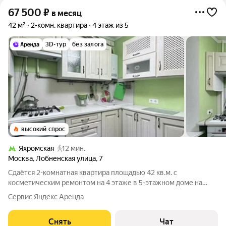
67 500
₽
в месяц
42 м²
2-комн. квартира
4 этаж из 5
3D-тур
без залога
высокий спрос
Яхромская
12 мин.
Москва
,
Лобненская улица
,
7
Сдаётся 2-комнатная квартира площадью 42 кв.м. с
косметическим ремонтом на 4 этаже в 5-этажном доме на
срок от 11 месяцев. Из техники есть: Телевизор Духовой шкаф
Сервис Яндекс Аренда
Стиральная машина Холодильник Микроволновка Дом -
кирпичный, окна выходят во двор.
Снять
Чат