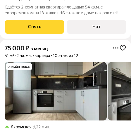
Сдаётся 2-комнатная квартира площадью 54 кв.м. с
евроремонтом на 13 этаже в 16-этажном доме на срок от 11
месяцев. Из техники есть: Телевизор Духовой шкаф
Стиральная машина Холодильник Посудомоечная машина
Снять
Чат
Кондиционер Микроволновка Дом -
75 000
₽
в месяц
51 м²
2-комн. квартира
10 этаж из 12
онлайн показ
Яхромская
22 мин.