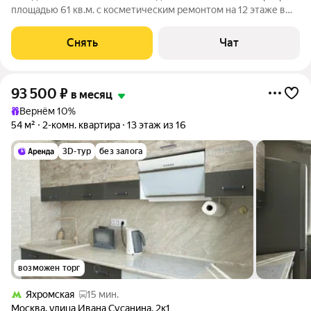
площадью 61 кв.м. с косметическим ремонтом на 12 этаже в
16-этажном доме на срок от 11 месяцев. Из техники есть:
Телевизор Духовой шкаф Стиральная машина Холодильник
Снять
Чат
Микроволновка Дом -
93 500
₽
в месяц
Вернём 10%
54 м²
2-комн. квартира
13 этаж из 16
3D-тур
без залога
возможен торг
Яхромская
15 мин.
Москва
,
улица Ивана Сусанина
,
2к1