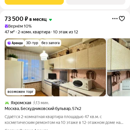
73 500
₽
в месяц
Вернём 10%
47 м²
2-комн. квартира
10 этаж из 12
3D-тур
без залога
возможен торг
Яхромская
13 мин.
Москва
,
Бескудниковский бульвар
,
57к2
Сдаётся 2-комнатная квартира площадью 47 кв.м. с
косметическим ремонтом на 10 этаже в 12-этажном доме на
срок от 11 месяцев. Из техники есть: Телевизор Духовой шкаф