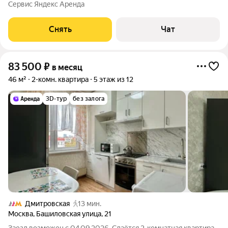
от 11 месяцев. Из техники есть: Телевизор Духовой шкаф
Сервис Яндекс Аренда
Стиральная машина Сушильная машина Холодильник
Посудомоечная машина Кондиционер
Снять
Чат
83 500
₽
в месяц
46 м²
2-комн. квартира
5 этаж из 12
3D-тур
без залога
Дмитровская
13 мин.
Москва
,
Башиловская улица
,
21