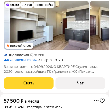
3D-тур
новостройка
высокий спрос
Щёлковская
28 мин.
ЖК «Гранель Пехра»
, 3 квартал 2020
Заезд возможен с 04.09.2026. О КВАРТИРЕ Студия в доме
2020 года от застройщика ГК «Гранель» в ЖК «Пехра».
Техника: холодильник, электроплита, вытяжка, чайник,
телевизор Мебель: кухонный гарнитур со встроенной
Снять
Чат
техникой, раскладной диван, гостиный
57 500
₽
в месяц
38 м²
1-комн. квартира
1 этаж из 12