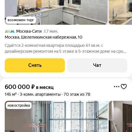
возможен торг
Москва-Сити
7 мин.
Москва
,
Шелепихинская набережная
,
10
Сдаётся 2-комнатная квартира площадью 61 кв.м. с
дизайнерским ремонтом на 5 этаже в 5-этажном доме на срок
от 11 месяцев. Из техники есть: Телевизор Духовой шкаф
Стиральная машина Холодильник Посудомоечная машина
Снять
Чат
Кондиционер Бойлер
600 000
₽
в месяц
145 м²
3-комн. апартаменты
70 этаж из 78
новостройка