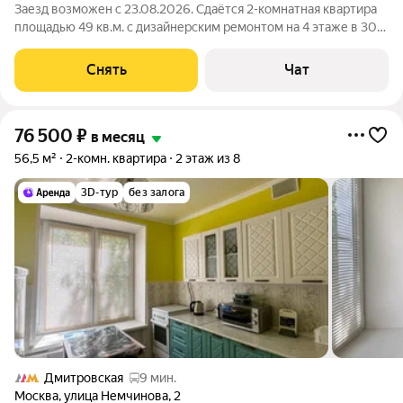
Заезд возможен с 23.08.2026. Сдаётся 2-комнатная квартира
площадью 49 кв.м. с дизайнерским ремонтом на 4 этаже в 30-
этажном доме. В квартире есть приточная вентиляционная
система. Из техники есть: Духовой шкаф Стиральная машина
Снять
Чат
Сушильная машина
76 500
₽
в месяц
56,5 м²
2-комн. квартира
2 этаж из 8
3D-тур
без залога
Дмитровская
9 мин.
Москва
,
улица Немчинова
,
2