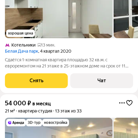
хорошая цена
Котельники
13 мин.
Белая Дача парк
, 4 квартал 2020
Сдаётся 1-комнатная квартира площадью 32 кв.м. с
евроремонтом на 21 этаже в 25-этажном доме на срок от 11
месяцев. Из техники есть: Духовой шкаф Стиральная машина
Холодильник Кондиционер Бойлер Дом - панельный, окна
Снять
Чат
выходят на улицу. В подъезде
54 000
₽
в месяц
21 м²
квартира-студия
13 этаж из 33
3D-тур
новостройка