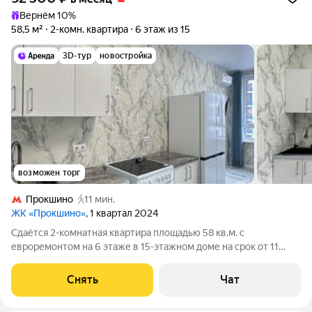
Вернём 10%
58,5 м²
2-комн. квартира
6 этаж из 15
3D-тур
новостройка
возможен торг
Прокшино
11 мин.
ЖК «Прокшино»
, 1 квартал 2024
Сдаётся 2-комнатная квартира площадью 58 кв.м. с
евроремонтом на 6 этаже в 15-этажном доме на срок от 11
месяцев. Из техники есть: Телевизор Стиральная машина
Холодильник Кондиционер Микроволновка Дом - монолитный,
Снять
Чат
окна выходят во двор. В