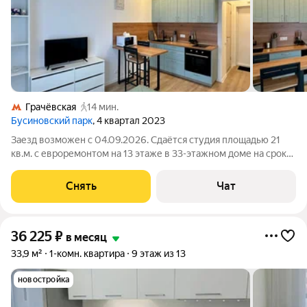
Грачёвская
14 мин.
Бусиновский парк
, 4 квартал 2023
Заезд возможен с 04.09.2026. Сдаётся студия площадью 21
кв.м. с евроремонтом на 13 этаже в 33-этажном доме на срок
от 11 месяцев. Из техники есть: Телевизор Духовой шкаф
Стиральная машина Холодильник Микроволновка Дом -
Снять
Чат
монолитный, окна выходят
36 225
₽
в месяц
33,9 м²
1-комн. квартира
9 этаж из 13
новостройка