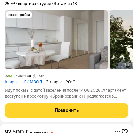
25 м²
квартира-студия
3 этаж из 13
новостройка
Римская
7 мин.
Квартал «СИМВОЛ»
, 3 квартал 2019
Идут показы с датой заселения после 14.08.2026. Апартамент
доступен к просмотру и бронированию! Предлагается в
долгосрочную аренду светлая студия в арендном доме
«Символ» от ДОМ.РФ. №237 Доступна рассрочка оплаты
Позвонить
депозита на 3 месяца! Без комиссии.
92 500
₽
в месяц