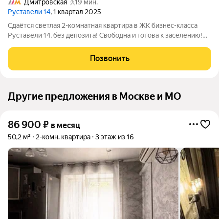
Дмитровская
19 мин.
Руставели 14
, 1 квартал 2025
Сдаётся светлая 2-комнатная квартира в ЖК бизнес-класса
Руставели 14, без депозита! Свободна и готова к заселению!
Просторная кухня-гостиная разделённая на обеденную группу
и зону отдыха - найдётся место для ужина с семьёй и встреч с
Позвонить
гостями.
Другие предложения в Москве и МО
86 900
₽
в месяц
50,2 м²
2-комн. квартира
3 этаж из 16