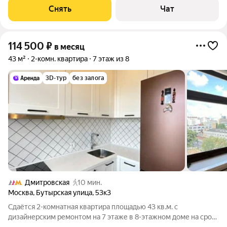
машина
Снять
Чат
114 500
₽
в месяц
43 м²
2-комн. квартира
7 этаж из 8
3D-тур
без залога
Дмитровская
10 мин.
Москва
,
Бутырская улица
,
53к3
Сдаётся 2-комнатная квартира площадью 43 кв.м. с
дизайнерским ремонтом на 7 этаже в 8-этажном доме на срок