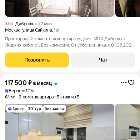
Дубровка
7 мин.
Москва
,
улица Сайкина
,
1к1
Просторная 2-комнатная квартира рядом с МЦК Дубровка.
Лоджия-кабинет. Без комиссии. От собственника. с 01.08.2026.
Сдается уютная, полностью готовая к проживанию
двухкомнатная квартира в районе с отличной транспортной
Позвонить
Чат
доступностью. До центра Москвы
117 500
₽
в месяц
Вернём 10%
61 м²
2-комн. квартира
5 этаж из 5
3D-тур
без залога