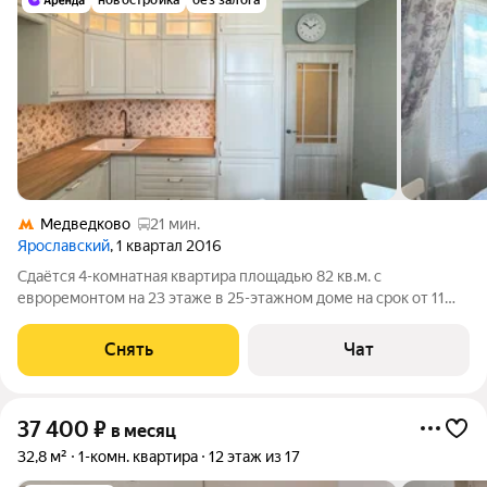
новостройка
без залога
Медведково
21 мин.
Ярославский
, 1 квартал 2016
Сдаётся 4-комнатная квартира площадью 82 кв.м. с
евроремонтом на 23 этаже в 25-этажном доме на срок от 11
месяцев. Из техники есть: Духовой шкаф Стиральная машина
Холодильник Посудомоечная машина Пылесос Дом -
Снять
Чат
панельный, окна выходят во двор и
37 400
₽
в месяц
32,8 м²
1-комн. квартира
12 этаж из 17