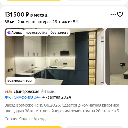
131 500
₽
в месяц
38 м²
2-комн. квартира
26 этаж из 54
новостройка
без залога
возможен торг
Дмитровская
4 мин.
ЖК «Симфония 34»
, 4 квартал 2024
Заезд возможен с 15.08.2026. Сдаётся 2-комнатная квартира
площадью 38 кв.м. с дизайнерским ремонтом на 26 этаже в 54-
этажном доме на срок от 11 месяцев. Из техники есть: Духовой
Сервис Яндекс Аренда
шкаф Стиральная машина Холодильник Посудомоечная