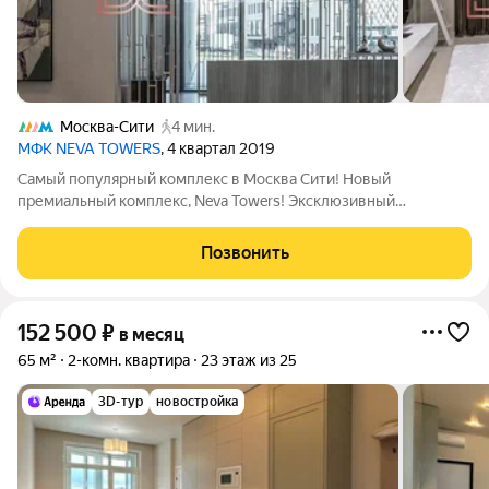
Москва-Сити
4 мин.
МФК NEVA TOWERS
, 4 квартал 2019
Самый популярный комплекс в Москва Сити! Новый
премиальный комплекс, Neva Towers! Эксклюзивный
дизайнерский ремонт с потрясающим видами на башни
Moscow City! Угловая гостиная , угловая спальня! Делали для
Позвонить
себя. Лучшие материалы, дорогая брендовая
152 500
₽
в месяц
65 м²
2-комн. квартира
23 этаж из 25
3D-тур
новостройка