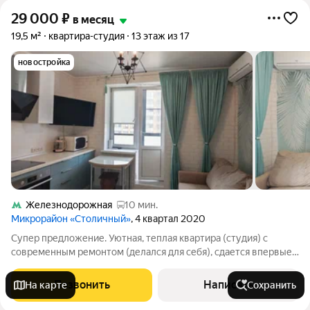
29 000
₽
в месяц
19,5 м²
квартира-студия
13 этаж из 17
новостройка
Железнодорожная
10 мин.
Микрорайон «Столичный»
, 4 квартал 2020
Супер предложение. Уютная, теплая квартира (студия) с
современным ремонтом (делался для себя), сдается впервые.
В квартире имеется всё необходимое для комфортного
проживания, мебель и встроенная бытовая техника (варочная
Позвонить
Написать
На карте
Сохранить
панель и духовой шкаф,