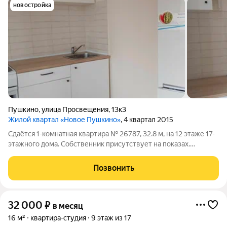
новостройка
Пушкино
,
улица Просвещения
,
13к3
Жилой квартал «Новое Пушкино»
, 4 квартал 2015
Сдаётся 1-комнатная квартира № 26787, 32.8 м, на 12 этаже 17-
этажного дома. Собственник присутствует на показах.
Коммунальные платежи включены в стоимость. Счетчики
оплачиваются отдельно. По условиям проживания: можно с
Позвонить
детьми, можно с питомцами.
32 000
₽
в месяц
16 м²
квартира-студия
9 этаж из 17