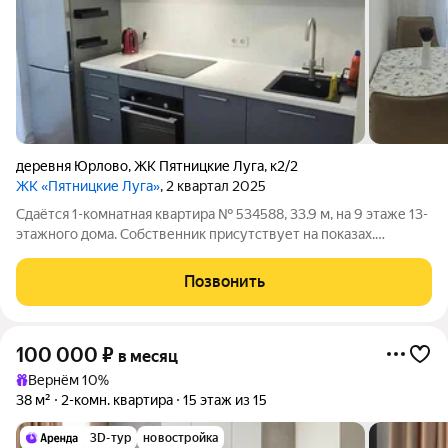
деревня Юрлово
,
ЖК Пятницкие Луга
,
к2/2
ЖК «Пятницкие Луга»
, 2 квартал 2025
Сдаётся 1-комнатная квартира № 534588, 33.9 м, на 9 этаже 13-
этажного дома. Собственник присутствует на показах.
Коммунальные платежи включены в стоимость. Счетчики
оплачиваются отдельно. По условиям проживания: без детей,
Позвонить
без питомцев. Срок
100 000
₽
в месяц
Вернём 10%
38 м²
2-комн. квартира
15 этаж из 15
3D-тур
новостройка