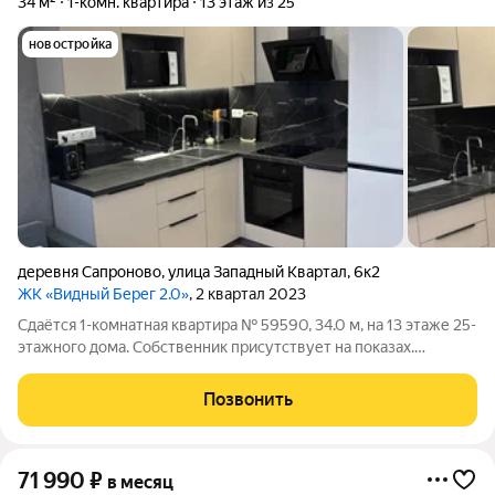
34 м²
1-комн. квартира
13 этаж из 25
новостройка
деревня Сапроново
,
улица Западный Квартал
,
6к2
ЖК «Видный Берег 2.0»
, 2 квартал 2023
Сдаётся 1-комнатная квартира № 59590, 34.0 м, на 13 этаже 25-
этажного дома. Собственник присутствует на показах.
Коммунальные платежи включены в стоимость. Счетчики
оплачиваются отдельно. По условиям проживания: можно с
Позвонить
детьми, можно с питомцами. Из
71 990
₽
в месяц