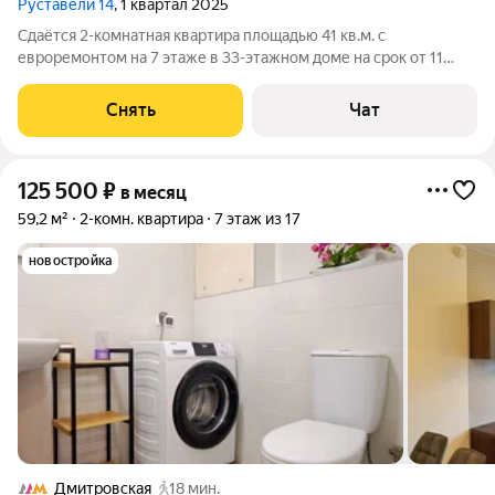
Руставели 14
, 1 квартал 2025
Сдаётся 2-комнатная квартира площадью 41 кв.м. с
евроремонтом на 7 этаже в 33-этажном доме на срок от 11
месяцев. Из техники есть: Телевизор Духовой шкаф
Стиральная машина Холодильник Посудомоечная машина
Снять
Чат
Кондиционер Микроволновка Пылесос Дом
125 500
₽
в месяц
59,2 м²
2-комн. квартира
7 этаж из 17
новостройка
Дмитровская
18 мин.