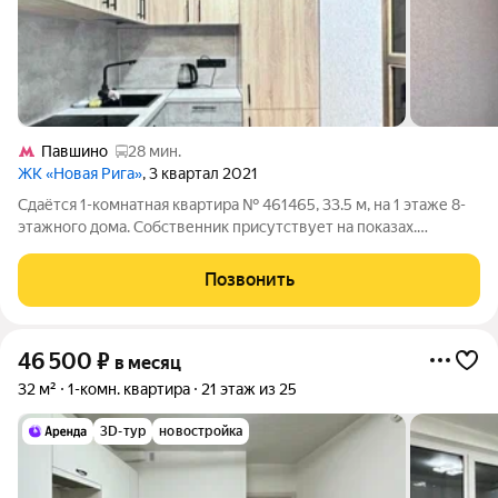
Павшино
28 мин.
ЖК «Новая Рига»
, 3 квартал 2021
Сдаётся 1-комнатная квартира № 461465, 33.5 м, на 1 этаже 8-
этажного дома. Собственник присутствует на показах.
Коммунальные платежи включены в стоимость. Счетчики
оплачиваются отдельно. По условиям проживания: можно с
Позвонить
детьми, можно с питомцами. Срок
46 500
₽
в месяц
32 м²
1-комн. квартира
21 этаж из 25
3D-тур
новостройка