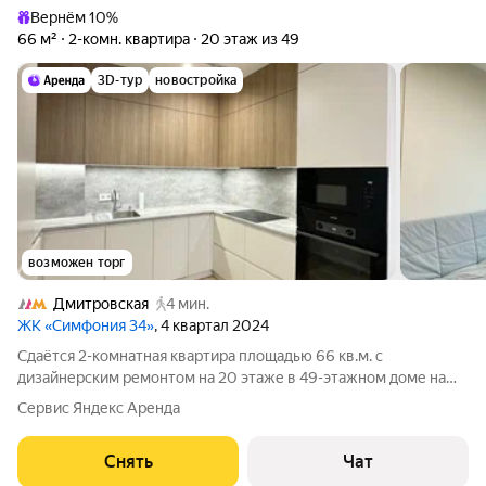
Вернём 10%
66 м²
2-комн. квартира
20 этаж из 49
3D-тур
новостройка
возможен торг
Дмитровская
4 мин.
ЖК «Симфония 34»
, 4 квартал 2024
Сдаётся 2-комнатная квартира площадью 66 кв.м. с
дизайнерским ремонтом на 20 этаже в 49-этажном доме на
срок от 11 месяцев. Из техники есть: Духовой шкаф Стиральная
Сервис Яндекс Аренда
машина Холодильник Посудомоечная машина Кондиционер
Микроволновка Дом -
Снять
Чат