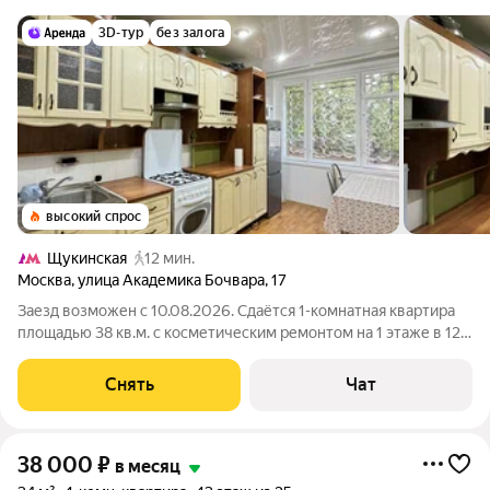
3D-тур
без залога
высокий спрос
Щукинская
12 мин.
Москва
,
улица Академика Бочвара
,
17
Заезд возможен с 10.08.2026. Сдаётся 1-комнатная квартира
площадью 38 кв.м. с косметическим ремонтом на 1 этаже в 12-
этажном доме на срок от 11 месяцев. Из техники есть:
Телевизор Духовой шкаф Стиральная машина Холодильник
Снять
Чат
Микроволновка Пылесос
38 000
₽
в месяц