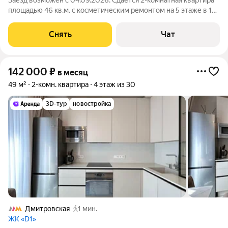
Заезд возможен с 04.09.2026. Сдаётся 2-комнатная квартира
площадью 46 кв.м. с косметическим ремонтом на 5 этаже в 12-
этажном доме на срок от 11 месяцев. Из техники есть: Духовой
шкаф Стиральная машина Сушильная машина Холодильник
Снять
Чат
Посудомоечная
142 000
₽
в месяц
49 м²
2-комн. квартира
4 этаж из 30
3D-тур
новостройка
Дмитровская
1 мин.
ЖК «D1»