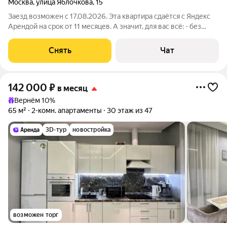
Москва
,
улица Яблочкова
,
15
Заезд возможен с 17.08.2026. Эта квартира сдаётся с Яндекс
Арендой на срок от 11 месяцев. А значит, для вас всё: - без
залога; - без единоразовой комиссии; - с поддержкой от наших
специалистов в процессе проживания. Сдается
Снять
Чат
благоустроенная квартира
142 000
₽
в месяц
Вернём 10%
65 м²
2-комн. апартаменты
30 этаж из 47
3D-тур
новостройка
возможен торг