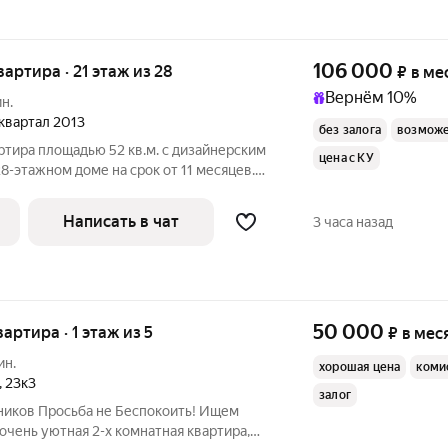
106 000
квартира · 21 этаж из 28
₽
в ме
Вернём 10%
н.
2 квартал 2013
без залога
возможе
ртира площадью 52 кв.м. с дизайнерским
цена с КУ
8-этажном доме на срок от 11 месяцев.
итный, окна выходят во двор. Есть
Написать в чат
3 часа назад
50 000
вартира · 1 этаж из 5
₽
в мес
ин.
хорошая цена
коми
,
23к3
залог
дников Просьба не Беспокоить! Ищем
очень уютная 2-х комнатная квартира,