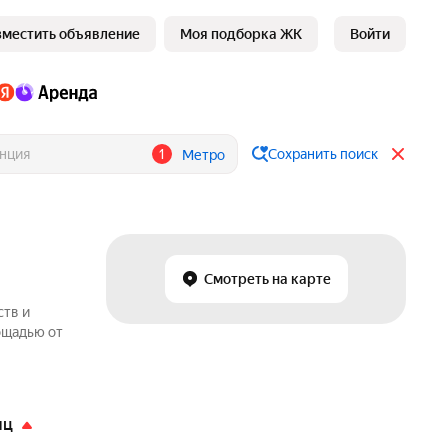
зместить объявление
Моя подборка ЖК
Войти
1
Сохранить поиск
Метро
Смотреть на карте
ств и
ощадью от
яц