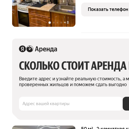
расположенная на 1-ом э
общей площадью 41 кв.м. 
Показать телефон
по
+
8
СКОЛЬКО СТОИТ АРЕНДА
Введите адрес и узнайте реальную стоимость, а 
проверенных жильцов и поможем сдать выгодно
Адрес вашей квартиры
50 м² · 2-комнатная 