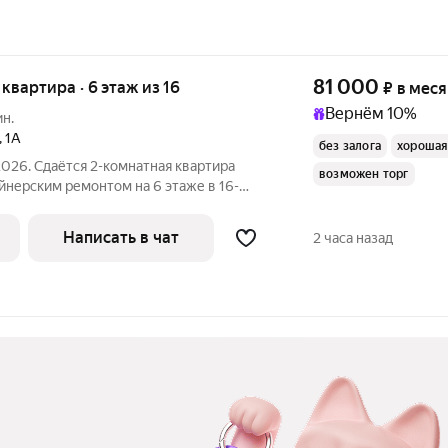
81 000
я квартира · 6 этаж из 16
₽
в мес
Вернём 10%
ин.
,
1А
без залога
хорошая
2026. Сдаётся 2-комнатная квартира
возможен торг
айнерским ремонтом на 6 этаже в 16-
есяцев. Из техники есть: Телевизор
Написать в чат
2 часа назад