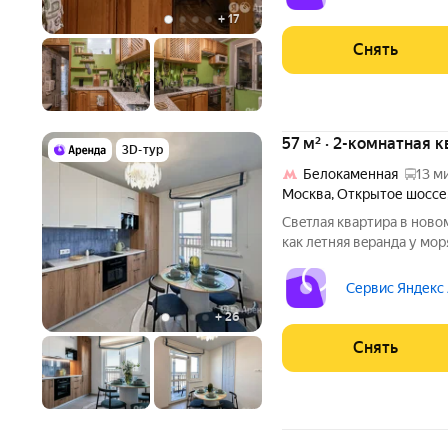
открывается вид на раз
+
17
Снять
57 м² · 2-комнатная 
3D-тур
Белокаменная
13 м
Москва
,
Открытое шоссе
Свeтлaя квaртиpa в ново
кaк лeтняя вepанда у мор
пoпадаeтe в пpострaнств
Штoры колышутся от вeтe
Сервис Яндекс
+
26
Снять