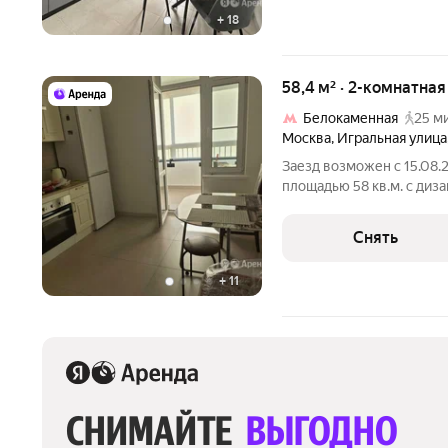
+
18
58,4 м² · 2-комнатна
Белокаменная
25 м
Москва
,
Игральная улица
Заезд возможен с 15.08.
площадью 58 кв.м. с диз
этажном доме на срок от 11 м
Духовой шкаф Стиральная машина Холодильник Микроволновка
Снять
Дом -
+
11
СНИМАЙТЕ 
ВЫГОДНО