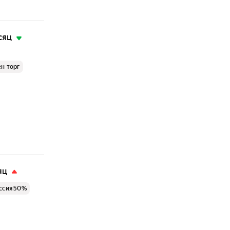
сяц
н торг
яц
ссия 50%