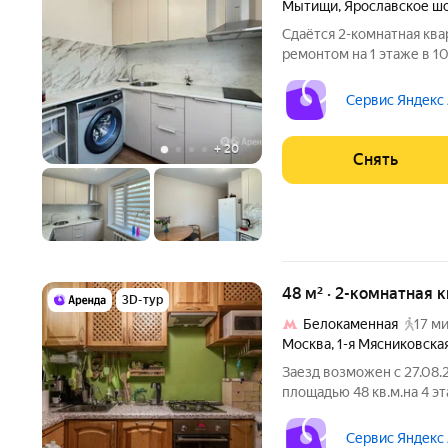
Мытищи
,
Ярославское ш
Сдаётся 2-комнатная ква
ремонтом на 1 этаже в 10
техники есть: Телевизор Стиральная машина Холодильник
Пылесос Площадь лоджии
Сервис Яндекс
+
20
Снять
48 м² · 2-комнатная 
3D-тур
Белокаменная
17 ми
Москва
,
1-я Мясниковска
Заезд возможен с 27.08.
площадью 48 кв.м.на 4 э
комфортного проживания
ознакомиться с обустрой
Сервис Яндекс