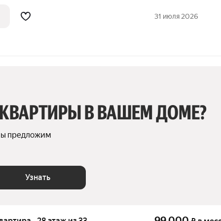
таже 5-и этажного панельного дома,
(комнаты 18 и 9, кухня 6 кв.м.), находящая
31 июля 2026
 КВАРТИРЫ В ВАШЕМ ДОМЕ?
мы предложим 
Узнать
99 000
квартира · 28 этаж из 33