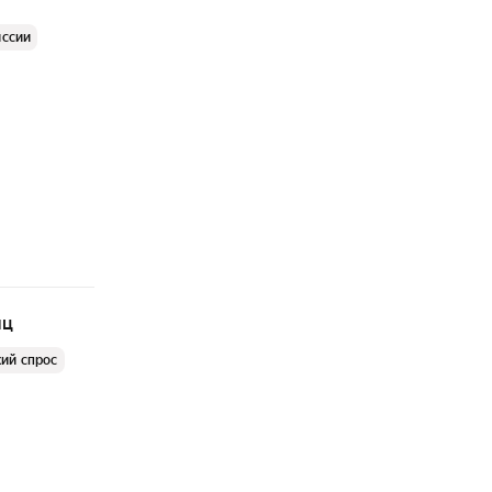
иссии
яц
ий спрос