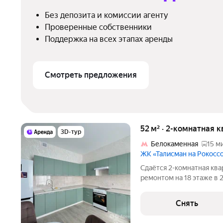
Без депозита и комиссии агенту
Проверенные собственники
Поддержка на всех этапах аренды
Смотреть предложения
52 м² · 2-комнатная 
3D-тур
Белокаменная
15 м
ЖК «Талисман на Рокосс
Сдаётся 2-комнатная ква
ремонтом на 18 этаже в 
Из техники есть: Телевизор Духовой шкаф Стиральная машина
Холодильник Посудомоечная машина Кондиционер Дом -
Снять
монолитный,