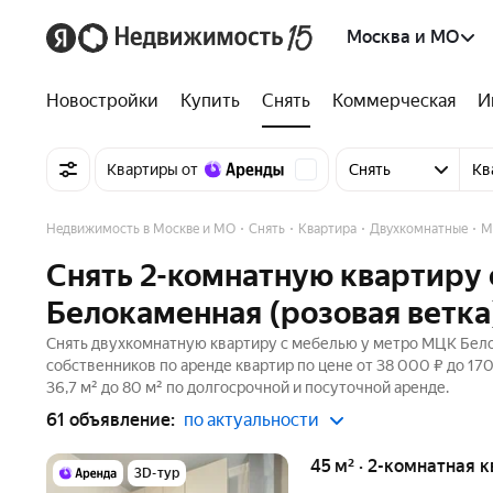
Москва и МО
Новостройки
Купить
Снять
Коммерческая
И
Квартиры от
Снять
Кв
Недвижимость в Москве и МО
Снять
Квартира
Двухкомнатные
М
Снять 2-комнатную квартиру
Белокаменная (розовая ветка
Снять двухкомнатную квартиру с мебелью у метро МЦК Белок
собственников по аренде квартир по цене от 38 000 ₽ до 1
36,7 м² до 80 м² по долгосрочной и посуточной аренде.
61 объявление:
по актуальности
45 м² · 2-комнатная 
3D-тур