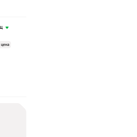
яц
 цена