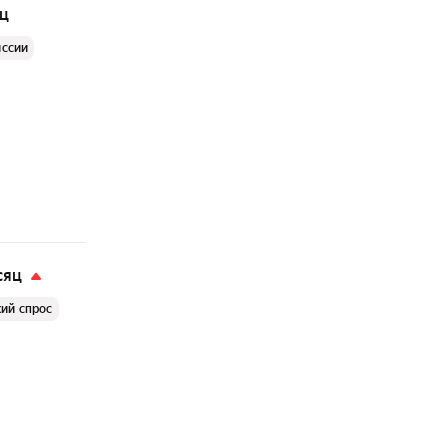
яц
иссии
сяц
ий спрос