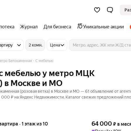
Ра
потека
Журнал
Для бизнеса
Уникальные акции
артиру
2 комн.
Цена
етро Белокаменная
С мебелью
 с мебелью у метро МЦК
) в Москве и МО
аменная (розовая ветка) в Москве и МО — 61 объявление от агент
70 000 ₽ на Яндекс Недвижимости. Каталог свежих предложений пл
64 000
квартира · 1 этаж из 10
₽
в мес