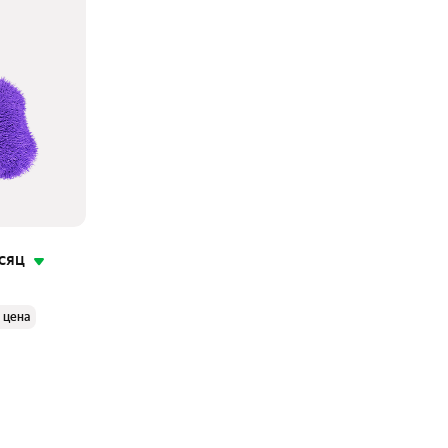
сяц
 цена