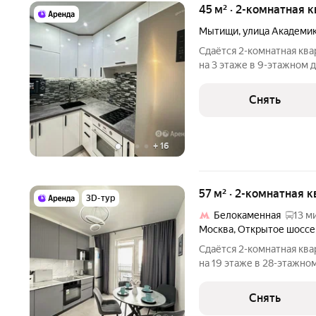
45 м² · 2-комнатная 
Мытищи
,
улица Академик
Сдаётся 2-комнатная ква
на 3 этаже в 9-этажном д
есть: Духовой шкаф Стиральная машина Холодильник Бойлер
Микроволновка Пылесос Дом - панельный, окна выходят во двор.
Снять
В
+
16
57 м² · 2-комнатная 
3D-тур
Белокаменная
13 м
Москва
,
Открытое шоссе
Сдаётся 2-комнатная ква
на 19 этаже в 28-этажном
впервые. Из техники есть: Два телевизора Индукционная п
Снять