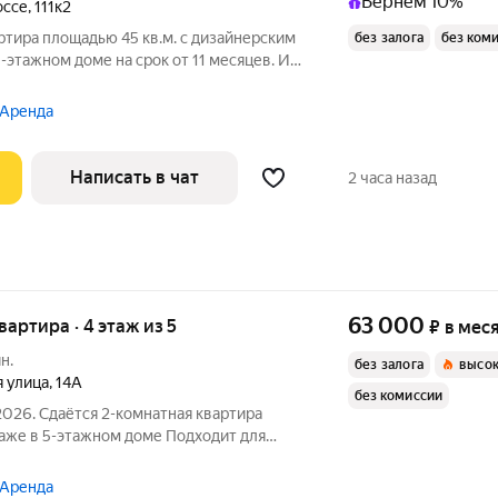
Вернём 10%
оссе
,
111к2
ртира площадью 45 кв.м. с дизайнерским
без залога
без ком
-этажном доме на срок от 11 месяцев. Из
 составляет 7 квадратных метров. Дом -
 Аренда
Написать в чат
2 часа назад
63 000
квартира · 4 этаж из 5
₽
в мес
н.
без залога
высок
я улица
,
14А
без комиссии
2026. Сдаётся 2-комнатная квартира
таже в 5-этажном доме Подходит для
 на длительный срок. Подробно
ством можно по фото. Из окон
 Аренда