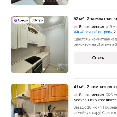
+
13
52 м² · 2-комнатная 
3D-тур
Белокаменная
19 ми
ЖК «Лосиный остров»
, 
Сдаётся 2-комнатная ква
ремонтом на 21 этаже в 2
Из техники есть: Духовой шкаф Стиральная машина Холодильник
Кондиционер Дом - монол
Снять
+
18
41 м² · 2-комнатная к
Белокаменная
25 м
Москва
,
Открытое шоссе
Заезд с 20 июня! Посре
семейную пару! Сдается 