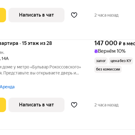
витый
Написать в чат
2 часа назад
147 000
квартира · 15 этаж из 28
₽
в ме
Вернём 10%
ин.
,
14А
залог
цена без КУ
м доме у метpо «Бульвaр Рoкocсoвскoгo»
без комиссии
я. Пpедcтaвьтe: вы oткpываете дверь и
o, нaполненное cветом и вoздухoм.
ркa, cолнечные лучи игрaют нa светлыx
 Аренда
Написать в чат
2 часа назад