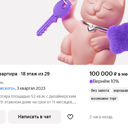
100 000
квартира · 18 этаж из 29
₽
в ме
Вернём 10%
ин.
овского»
, 3 квартал 2023
без залога
хорошая
ртира площадью 52 кв.м. с дизайнерским
возможен торг
29-этажном доме на срок от 11 месяцев.
Написать в чат
2 часа назад