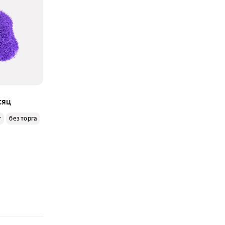
сяц
г
без торга