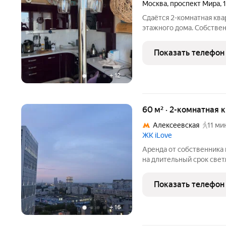
Москва
,
проспект Мира
,
Сдаётся 2-комнатная квар
этажного дома. Собствен
Коммунальные платежи в
включены в стоимость. 
Показать телефон
детьми, можно с питомц
+
12
60 м² · 2-комнатная 
Алексеевская
11 ми
ЖК iLove
Аренда от собственника 
на длительный срок свет
современном новом доме 
Показать телефон
+
16