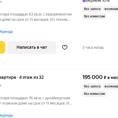
Вернём 10%
н.
без залога
возможе
ртира площадью 63 кв.м. с евроремонтом
без комиссии
 доме на срок от 11 месяцев. Из техники
Посудомоечная машина Кондиционер Микроволновка Дом -
 Аренда
Написать в чат
2 часа назад
195 000
квартира · 4 этаж из 32
₽
в ме
н.
без залога
возможе
без комиссии
ртира площадью 76 кв.м. с дизайнерским
2-этажном доме на срок от 11 месяцев. Из
 Аренда