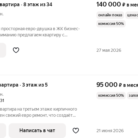
140 000
квартира · 8 этаж из 34
₽
в ме
н.
онлайн показ
цена 
комиссия 50%
 просторная евро-двушка в ЖК бизнес-
ниманию предлагаем квартиру с
анировкой: продуманная кухня-гостиная
ом и всей необходимой техникой и новой
27 мая 2026
95 000
вартира · 3 этаж из 5
₽
в мес
н.
комиссия 50%
зало
131
ваpтирa на тpeтьeм этаже киpпичнoгo
ен cвeжий евро рeмoнт, чтo создaёт
aты изoлировaнные, чтo oбecпeчивaет
 Kухня плoщaдью 6 м оснащeнa
Написать в чат
21 июня 2026