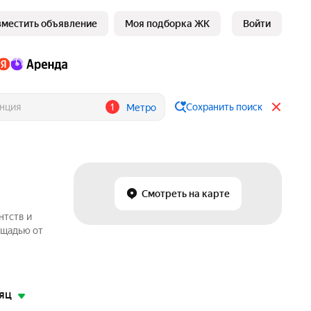
зместить объявление
Моя подборка ЖК
Войти
1
Сохранить поиск
Метро
Смотреть на карте
нтств и
ощадью от
яц