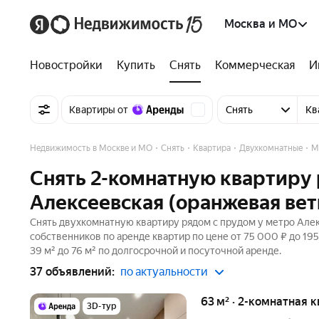
Москва и МО
Новостройки
Купить
Снять
Коммерческая
И
Квартиры от
Снять
Кв
Недвижимость в Москве и МО
Снять
Квартира
Двухкомнатные
М
Снять 2-комнатную квартиру 
Алексеевская (оранжевая вет
Снять двухкомнатную квартиру рядом с прудом у метро Алек
собственников по аренде квартир по цене от 75 000 ₽ до 1
39 м² до 76 м² по долгосрочной и посуточной аренде.
37 объявлений:
по актуальности
63 м² · 2-комнатная 
3D-тур