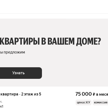
 КВАРТИРЫ В ВАШЕМ ДОМЕ?
мы предложим 
Узнать
75 000
я квартира · 2 этаж из 5
₽
в мес
н.
цена с КУ
комиссия
к1