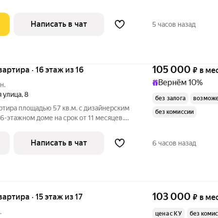
Написать в чат
5 часов назад
105 000
квартира · 16 этаж из 16
₽
в ме
Вернём 10%
н.
я улица
,
8
без залога
возможе
ртира площадью 57 кв.м. с дизайнерским
без комиссии
6-этажном доме на срок от 11 месяцев.
Холодильник Микроволновка Пылесос Дом - панельный, окна
Написать в чат
6 часов назад
103 000
вартира · 15 этаж из 17
₽
в ме
.
цена с КУ
без коми