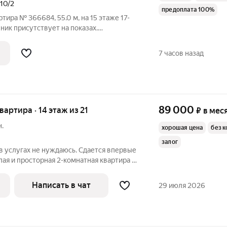
110/2
предоплата 100%
тира № 366684, 55.0 м, на 15 этаже 17-
ник присутствует на показах.
ключены в стоимость. Счетчики
По условиям проживания: можно с
7 часов назад
ами. Из
89 000
квартира · 14 этаж из 21
₽
в мес
н.
хорошая цена
без 
залог
в услугах не нуждаюсь. Сдается впервые
лая и просторная 2-комнатная квартира в
по адресу: Москва, ул. Годовикова, 11А.
Главное преимущество планировки квартира-«распашонка» с
Написать в чат
29 июля 2026