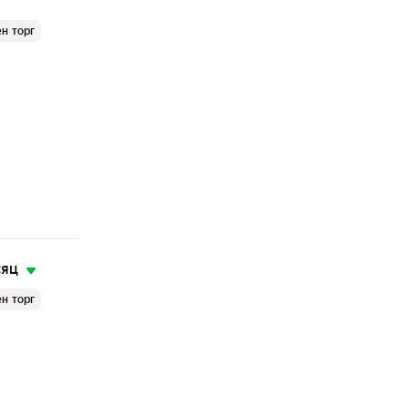
н торг
сяц
н торг