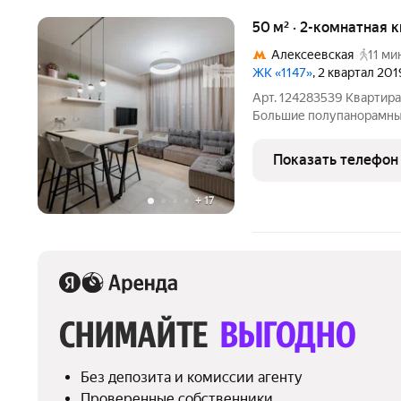
50 м² · 2-комнатная 
Алексеевская
11 ми
ЖК «1147»
, 2 квартал 201
Арт. 124283539 Квартир
Большие полупанорамны
основной гостиной зоны 
(посудомоечная машина,
Показать телефон
дизайнерская вытяжка Eli
+
17
СНИМАЙТЕ 
ВЫГОДНО
Без депозита и комиссии агенту
Проверенные собственники