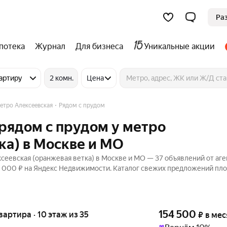
Ра
потека
Журнал
Для бизнеса
Уникальные акции
артиру
2 комн.
Цена
етро Алексеевская
Рядом с прудом
рядом с прудом у метро
ка) в Москве и МО
сеевская (оранжевая ветка) в Москве и МО — 37 объявлений от аге
95 000 ₽ на Яндекс Недвижимости. Каталог свежих предложений пл
154 500
квартира · 10 этаж из 35
₽
в мес