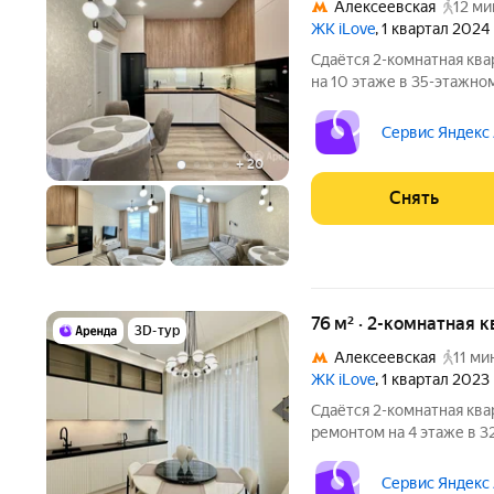
Алексеевская
12 ми
ЖК iLove
, 1 квартал 2024
Сдаётся 2-комнатная ква
на 10 этаже в 35-этажном
есть: Телевизор Духовой шкаф Стиральная машина Холодильник
Сервис Яндекс
+
20
Снять
76 м² · 2-комнатная 
3D-тур
Алексеевская
11 ми
ЖК iLove
, 1 квартал 2023
Сдаётся 2-комнатная ква
ремонтом на 4 этаже в 3
техники есть: Телевизор Духовой шкаф Стиральная машина
Холодильник Посудомоечная машина Кондиционер
Сервис Яндекс