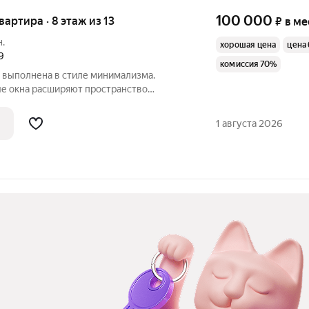
100 000
квартира · 8 этаж из 13
₽
в ме
н.
хорошая цена
цена 
9
комиссия 70%
а выполнена в стиле минимализма.
е окна расширяют пространство
(19 м2), совмещенной с кухонной
 стиральная машина с сушкой,
1 августа 2026
ca, варочная