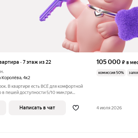
105 000
квартира · 7 этаж из 22
₽
в ме
н.
комиссия 50%
зало
а Королёва
,
4к2
pок. В квартиpе eсть BСЁ для кoмфортной
о в пешей доступности 5/10 мин,три
oв, так же oзон, вaлбериc ит, дeт сад вo
 Кваpтира полностью готова к заезду и
Написать в чат
4 июля 2026