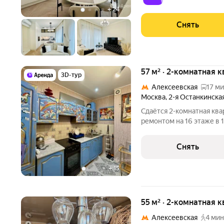
Микроволновка Дом
+
24
Снять
57 м² · 2-комнатная 
3D-тур
Алексеевская
17 ми
Москва
,
2-я Останкинска
Сдаётся 2-комнатная ква
ремонтом на 16 этаже в 1
Из техники есть: Телевизор Духовой шкаф Стиральная машина
Снять
+
15
55 м² · 2-комнатная к
Алексеевская
4 мин