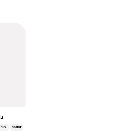
яц
 70%
залог