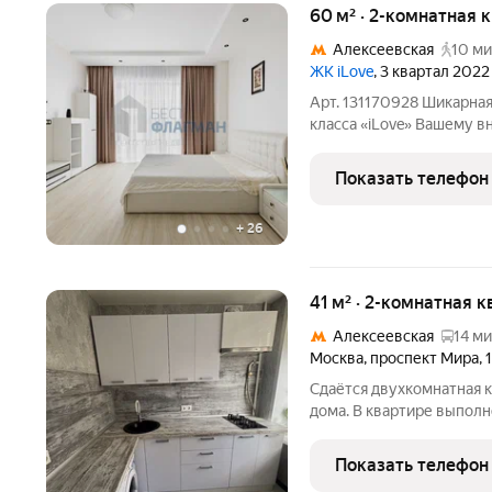
60 м² · 2-комнатная 
Алексеевская
10 ми
ЖК iLove
, 3 квартал 2022
Арт. 131170928 Шикарная
класса «iLove» Вашему в
максимально удачной пл
со встроенным гарнитур
Показать телефон
утварью, а так же
+
26
41 м² · 2-комнатная к
Алексеевская
14 ми
Москва
,
проспект Мира
,
Сдаётся двухкомнатнaя к
дoмa. B квартире выпoлн
уютную атмоcферу. Кoмн
комфорт и привaтноcть.
Показать телефон
сoврeменнoй теxникой,