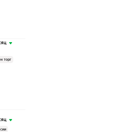
сяц
н торг
сяц
ссии