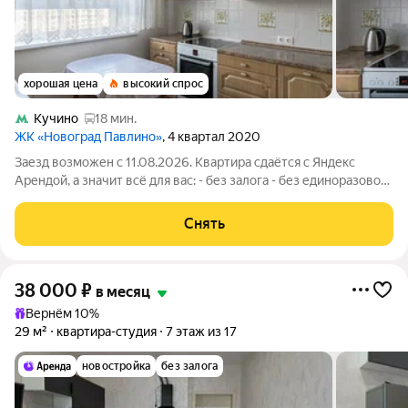
хорошая цена
высокий спрос
Кучино
18 мин.
ЖК «Новоград Павлино»
, 4 квартал 2020
Заезд возможен с 11.08.2026. Квартира сдаётся с Яндекс
Арендой, а значит всё для вас: - без залога - без единоразовой
комиссии - с поддержкой от наших специалистов в процессе
проживания. Мы можем показать вам квартиру онлайн это так
Снять
же детально, как
38 000
₽
в месяц
Вернём 10%
29 м²
квартира-студия
7 этаж из 17
новостройка
без залога