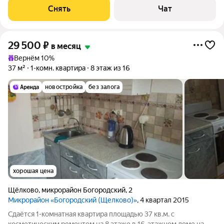
Стиральная машина Холодильник Дом - панельный, окна
Снять
Чат
выходят во двор и на улицу.
29 500
₽
в месяц
Вернём 10%
37 м²
1-комн. квартира
8 этаж из 16
новостройка
без залога
хорошая цена
Щёлково
,
микрорайон Богородский
,
2
Микрорайон «Богородский (Щелково)»
, 4 квартал 2015
Сдаётся 1-комнатная квартира площадью 37 кв.м. с