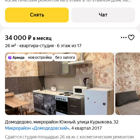
косметическим ремонтом на 8 этаже в 16-этажном доме на
срок от 11 месяцев. Из техники есть: Духовой шкаф
Холодильник Дом - монолитный, окна выходят во двор.
Снять
Чат
Коммунальные услуги по счетчикам
34 000
₽
в месяц
26 м²
квартира-студия
6 этаж из 17
новостройка
без залога
Домодедово
,
микрорайон Южный
,
улица Курыжова
,
32
Микрорайон «Домодедовский»
, 4 квартал 2017
Сдаётся студия площадью 26 кв.м. с косметическим ремонтом