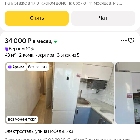
на 6 этаже в 17-этажном доме на срок от 11 месяцев. Из
техники есть: Телевизор Духовой шкаф Стиральная машина
Холодильник Микроволновка Дом - панельный. В подъезде 2
Снять
Чат
лифта - 1 грузовой и
34 000
₽
в месяц
Вернём 10%
43 м²
2-комн. квартира
3 этаж из 5
без залога
возможен торг
Электросталь
,
улица Победы
,
2к3