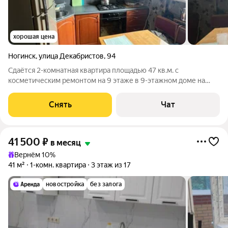
хорошая цена
Ногинск
,
улица Декабристов
,
94
Сдаётся 2-комнатная квартира площадью 47 кв.м. с
косметическим ремонтом на 9 этаже в 9-этажном доме на
срок от 11 месяцев. Из техники есть: Телевизор Духовой шкаф
Стиральная машина Холодильник Микроволновка Дом -
Снять
Чат
кирпичный, окна выходят на
41 500
₽
в месяц
Вернём 10%
41 м²
1-комн. квартира
3 этаж из 17
новостройка
без залога