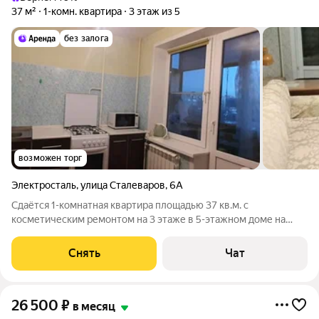
37 м²
1-комн. квартира
3 этаж из 5
без залога
возможен торг
Электросталь
,
улица Сталеваров
,
6А
Сдаётся 1-комнатная квартира площадью 37 кв.м. с
косметическим ремонтом на 3 этаже в 5-этажном доме на
срок от 11 месяцев. Дом - панельный. Коммунальные услуги по
счетчикам оплачиваются дополнительно.
Снять
Чат
26 500
₽
в месяц