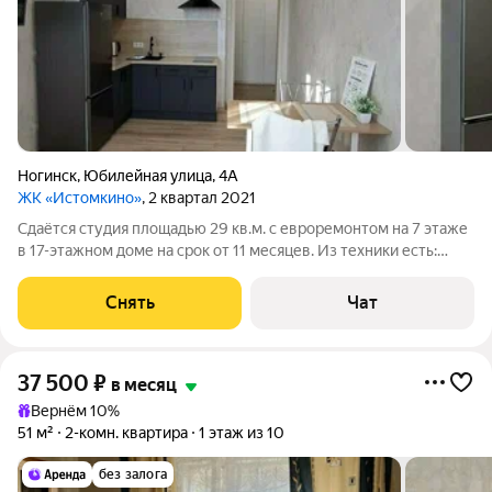
Ногинск
,
Юбилейная улица
,
4А
ЖК «Истомкино»
, 2 квартал 2021
Сдаётся студия площадью 29 кв.м. с евроремонтом на 7 этаже
в 17-этажном доме на срок от 11 месяцев. Из техники есть:
Телевизор Стиральная машина Холодильник Микроволновка
Дом - монолитный. Коммунальные услуги по счетчикам
Снять
Чат
оплачиваются
37 500
₽
в месяц
Вернём 10%
51 м²
2-комн. квартира
1 этаж из 10
без залога