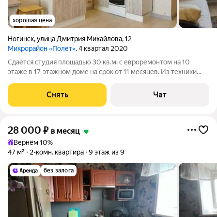
хорошая цена
Ногинск
,
улица Дмитрия Михайлова
,
12
Микрорайон «Полет»
, 4 квартал 2020
Сдаётся студия площадью 30 кв.м. с евроремонтом на 10
этаже в 17-этажном доме на срок от 11 месяцев. Из техники
есть: Духовой шкаф Стиральная машина Холодильник Дом -
монолитный. Коммунальные услуги по счетчикам
Снять
Чат
оплачиваются дополнительно.
28 000
₽
в месяц
Вернём 10%
47 м²
2-комн. квартира
9 этаж из 9
без залога