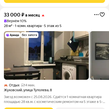
же детально, как
33 000
₽
в месяц
Вернём 10%
28 м²
1-комн. квартира
5 этаж из 5
без залога
Отдых
14 мин.
Жуковский
,
улица Туполева
,
8
Заезд возможен с 25.08.2026. Сдаётся 1-комнатная квартира
площадью 28 кв.м. с косметическим ремонтом на 5 этаже в 5-
этажном доме на срок от 11 месяцев. Из техники есть: