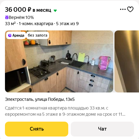
36 000
₽
в месяц
Вернём 10%
33 м²
1-комн. квартира
5 этаж из 9
без залога
Электросталь
,
улица Победы
,
13к5
Сдаётся 1-комнатная квартира площадью 33 кв.м. с
евроремонтом на 5 этаже в 9-этажном доме на срок от 11
месяцев. Из техники есть: Телевизор Стиральная машина
Холодильник Микроволновка Дом - панельный.
Снять
Чат
Коммунальные услуги по счетчикам оплачиваются