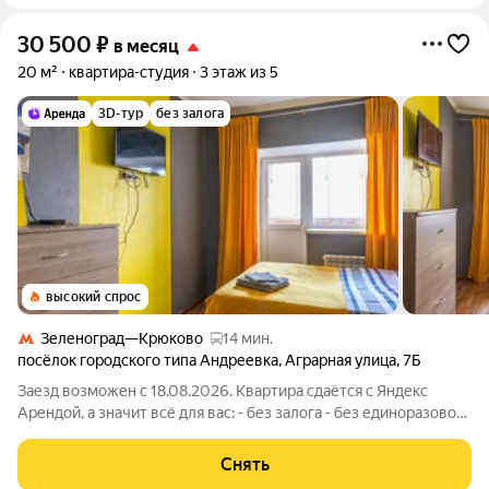
30 500
₽
в месяц
20 м²
квартира-студия
3 этаж из 5
3D-тур
без залога
высокий спрос
Зеленоград—Крюково
14 мин.
посёлок городского типа Андреевка
,
Аграрная улица
,
7Б
Заезд возможен с 18.08.2026. Квартира сдаётся с Яндекс
Арендой, а значит всё для вас: - без залога - без единоразовой
комиссии - с поддержкой от наших специалистов в процессе
проживания. Мы можем показать вам квартиру онлайн это так
Снять
же детально, как