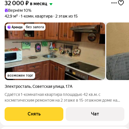
32 000
₽
в месяц
Вернём 10%
42,9 м²
1-комн. квартира
2 этаж из 15
без залога
возможен торг
Электросталь
,
Советская улица
,
17А
Сдаётся 1-комнатная квартира площадью 42 кв.м. с
косметическим ремонтом на 2 этаже в 15-этажном доме на
срок от 11 месяцев. Из техники есть: Телевизор Духовой шкаф
Холодильник Микроволновка Дом - кирпичный. В подъезде 2
Снять
Чат
лифта - 1 грузовой и 1