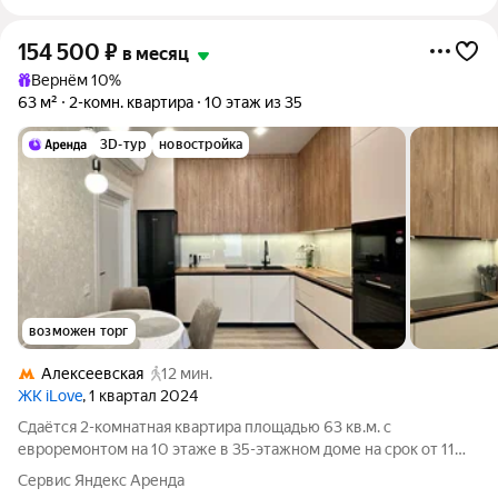
154 500
₽
в месяц
Вернём 10%
63 м²
2-комн. квартира
10 этаж из 35
3D-тур
новостройка
возможен торг
Алексеевская
12 мин.
ЖК iLove
, 1 квартал 2024
Сдаётся 2-комнатная квартира площадью 63 кв.м. с
евроремонтом на 10 этаже в 35-этажном доме на срок от 11
месяцев. Из техники есть: Телевизор Духовой шкаф
Сервис Яндекс Аренда
Стиральная машина Холодильник Посудомоечная машина