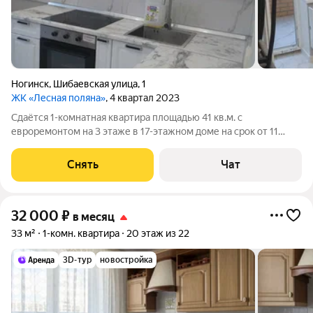
Ногинск
,
Шибаевская улица
,
1
ЖК «Лесная поляна»
, 4 квартал 2023
Сдаётся 1-комнатная квартира площадью 41 кв.м. с
евроремонтом на 3 этаже в 17-этажном доме на срок от 11
месяцев. Из техники есть: Телевизор Духовой шкаф
Стиральная машина Холодильник Пылесос Дом - монолитный.
Снять
Чат
Коммунальные услуги по счетчикам
32 000
₽
в месяц
33 м²
1-комн. квартира
20 этаж из 22
3D-тур
новостройка