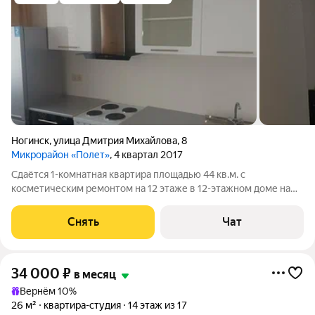
Ногинск
,
улица Дмитрия Михайлова
,
8
Микрорайон «Полет»
, 4 квартал 2017
Сдаётся 1-комнатная квартира площадью 44 кв.м. с
косметическим ремонтом на 12 этаже в 12-этажном доме на
срок от 11 месяцев. Из техники есть: Духовой шкаф Стиральная
машина Холодильник Посудомоечная машина Дом -
Снять
Чат
монолитный. Коммунальные услуги по
34 000
₽
в месяц
Вернём 10%
26 м²
квартира-студия
14 этаж из 17