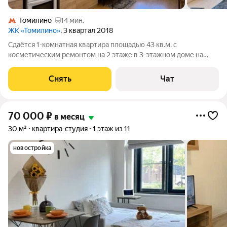
Томилино
14 мин.
ЖК «Томилино»
, 3 квартал 2018
Сдаётся 1-комнатная квартира площадью 43 кв.м. с
косметическим ремонтом на 2 этаже в 3-этажном доме на
срок от 11 месяцев. Из техники есть: Телевизор Духовой шкаф
Стиральная машина Холодильник Микроволновка Пылесос
Снять
Чат
Дом - кирпичный, окна выходят
70 000
₽
в месяц
30 м²
квартира-студия
1 этаж из 11
новостройка