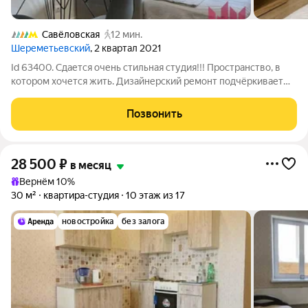
Савёловская
12 мин.
Шереметьевский
, 2 квартал 2021
Id 63400. Сдается очень стильная студия!!! Пространство, в
котором хочется жить. Дизайнерский ремонт подчёркивает
эту геометрию: каждая деталь продумана так, чтобы вы
наслаждались воздухом и светом, а не тратили время на
Позвонить
перестановку мебели. Квартира
28 500
₽
в месяц
Вернём 10%
30 м²
квартира-студия
10 этаж из 17
новостройка
без залога