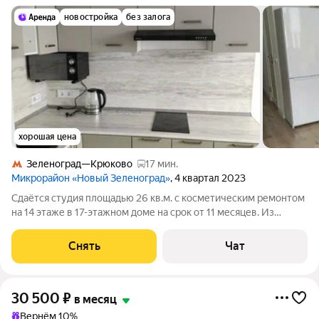
новостройка
без залога
хорошая цена
Зеленоград—Крюково
17 мин.
Микрорайон «Новый Зеленоград»
, 4 квартал 2023
Сдаётся студия площадью 26 кв.м. с косметическим ремонтом
на 14 этаже в 17-этажном доме на срок от 11 месяцев. Из
техники есть: Стиральная машина Холодильник
Микроволновка Дом - монолитный, окна выходят во двор. В
Снять
Чат
подъезде 1 лифт - 0 грузовых и 1
30 500
₽
в месяц
Вернём 10%