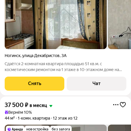
Ногинск
,
улица Декабристов
,
3А
Сдаётся 2-комнатная квартира площадью 51 кв.м. с
косметическим ремонтом на 1 этаже в 10-этажном доме на
срок от 11 месяцев. Из техники есть: Духовой шкаф Стиральная
машина Холодильник Микроволновка Дом - панельный.
Снять
Чат
Коммунальные услуги по
37 500
₽
в месяц
Вернём 10%
44 м²
1-комн. квартира
12 этаж из 12
новостройка
без залога