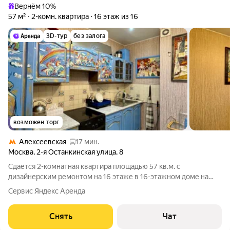
Вернём 10%
57 м²
2-комн. квартира
16 этаж из 16
3D-тур
без залога
возможен торг
Алексеевская
17 мин.
Москва
,
2-я Останкинская улица
,
8
Сдаётся 2-комнатная квартира площадью 57 кв.м. с
дизайнерским ремонтом на 16 этаже в 16-этажном доме на
срок от 11 месяцев. Из техники есть: Телевизор Духовой шкаф
Сервис Яндекс Аренда
Стиральная машина Холодильник Микроволновка Пылесос
Дом - панельный, окна
Снять
Чат