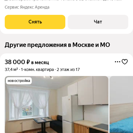
срок от 11 месяцев. Из техники есть: Телевизор Духовой шкаф
Сервис Яндекс Аренда
Стиральная машина Холодильник Посудомоечная машина
Кондиционер Микроволновка Дом
Снять
Чат
Другие предложения в Москве и МО
38 000
₽
в месяц
37,4 м²
1-комн. квартира
2 этаж из 17
новостройка