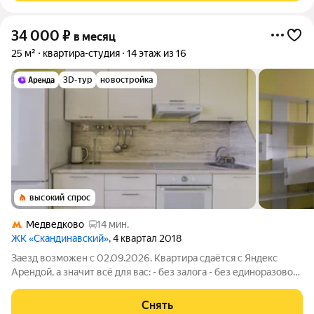
34 000
₽
в месяц
25 м²
квартира-студия
14 этаж из 16
3D-тур
новостройка
высокий спрос
Медведково
14 мин.
ЖК «Скандинавский»
, 4 квартал 2018
Заезд возможен с 02.09.2026. Квартира сдаётся с Яндекс
Арендой, а значит всё для вас: - без залога - без единоразовой
комиссии - с поддержкой от наших специалистов в процессе
проживания. Мы можем показать вам квартиру онлайн это так
Снять