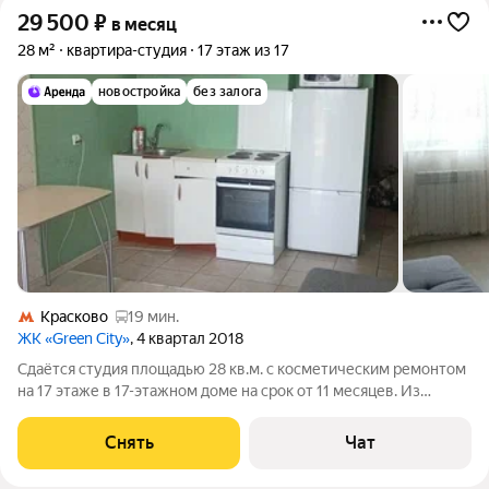
29 500
₽
в месяц
28 м²
квартира-студия
17 этаж из 17
новостройка
без залога
Красково
19 мин.
ЖК «Green City»
, 4 квартал 2018
Сдаётся студия площадью 28 кв.м. с косметическим ремонтом
на 17 этаже в 17-этажном доме на срок от 11 месяцев. Из
техники есть: Телевизор Духовой шкаф Стиральная машина
Холодильник Микроволновка Дом - монолитный. В подъезде 2
Снять
Чат
лифта - 1 грузовой