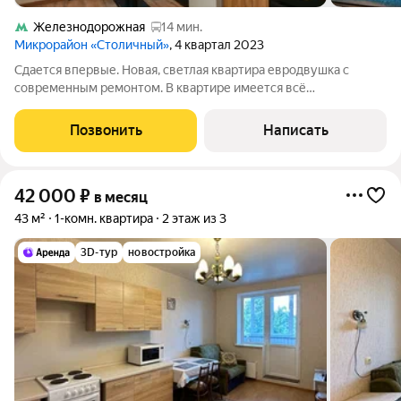
Железнодорожная
14 мин.
Микрорайон «Столичный»
, 4 квартал 2023
Сдается впервые. Новая, светлая квартира евродвушка с
современным ремонтом. В квартире имеется всё
необходимое для комфортного проживания, встроенная
бытовая техника и мебель - все новое (дополнительное
Позвонить
Написать
обсуждается), отдельная гардеробная. Тихий,
42 000
₽
в месяц
43 м²
1-комн. квартира
2 этаж из 3
3D-тур
новостройка