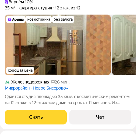
Вернём 10%
35 м²
квартира-студия
12 этаж из 12
новостройка
без залога
хорошая цена
Железнодорожная
26 мин.
Микрорайон «Новое Бисерово»
Сдаётся студия площадью 35 кв.м. с косметическим ремонтом
на 12 этаже в 12-этажном доме на срок от 11 месяцев. Из
техники есть: Духовой шкаф Стиральная машина Холодильник
Посудомоечная машина Дом - монолитный. В подъезде 2
Снять
Чат
лифта - 1 грузовой и 1