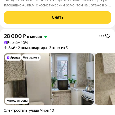
Заезд возможен с 12.08.2026. Сдаётся 2-комнатная квартира
площадью 43 кв.м. с косметическим ремонтом на 3 этаже в 5-
этажном доме на срок от 11 месяцев. Из техники есть:
Стиральная машина Холодильник Микроволновка Дом -
Снять
панельный, окна выходят во
28 000
₽
в месяц
Вернём 10%
41,8 м²
2-комн. квартира
3 этаж из 5
без залога
хорошая цена
Электросталь
,
улица Мира
,
10