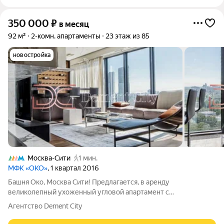
350 000
₽
в месяц
92 м²
2-комн. апартаменты
23 этаж из 85
новостройка
Москва-Сити
1 мин.
МФК «ОКО»
, 1 квартал 2016
Башня Око, Москва Сити! Предлагается, в аренду
великолепный ухоженный угловой апартамент с
панорамными видами на город и на башни Москва Сити!
Агентство Dement City
Авторский, дорогой ремонт! Дорогая мебель и техника!
Функциональная планировка: просторная угловая гостиная