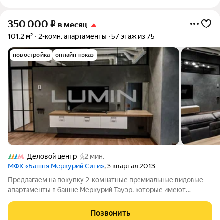
350 000
₽
в месяц
101,2 м²
2-комн. апартаменты
57 этаж из 75
новостройка
онлайн показ
Деловой центр
2 мин.
МФК «Башня Меркурий Сити»
, 3 квартал 2013
Предлагаем на покупку 2-комнатные премиальные видовые
апартаменты в башне Меркурий Тауэр, которые имеют
панорамное энергосберегающее остекление с золотым
напылением, что поддерживает комфортную температуру
Позвонить
внутри, а также отражает около 75% вредного