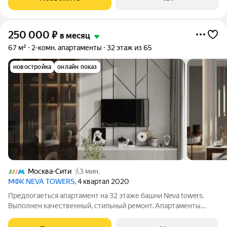
комната. Вид на Москва Сити и на город.
250 000
₽
в месяц
67 м²
2-комн. апартаменты
32 этаж из 65
новостройка
онлайн показ
Москва-Сити
3 мин.
МФК NEVA TOWERS
, 4 квартал 2020
Предлогаеться апартамент на 32 этаже башни Neva towers.
Выполнен качественный, стильный ремонт. Апартаменты
включают просторную гостиную, совмещенную с кухней, одна
спальня, гостевой санузел и холл. Апартамент полностью