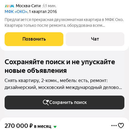
Москва-Сити
1 мин.
МФК «ОКО»
, 1 квартал 2016
Предлагается прекрасная двухкомнатная квартира в МФК Око.
Квартира только после ремонта, оборудована всем
необходимым и готова к заселению. Функциональная
планировка: кухня-гостиная и изолированная спальня. В
Позвонить
Чат
хозяйской спальне своя гардеробная.
Сохраняйте поиск и не упускайте
новые объявления
Снять квартиру, 2-комн., мебель: есть, ремонт:
дизайнерский, московский международный деловой
центр Москва-Сити в Москве и МО
Сохранить поиск
270 000
₽
в месяц