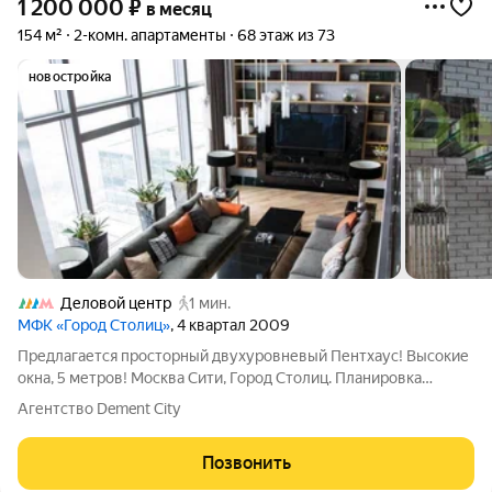
1 200 000
₽
в месяц
154 м²
2-комн. апартаменты
68 этаж из 73
новостройка
Деловой центр
1 мин.
МФК «Город Столиц»
, 4 квартал 2009
Предлагается просторный двухуровневый Пентхаус! Высокие
окна, 5 метров! Москва Сити, Город Столиц. Планировка
предусматривает: гостиную, объединенную с кухней, сан/
Агентство Dement City
узел, входной хол, на 1 уровне. На 2 уровне просторная
спальня, гардеробная, Дорогой
Позвонить