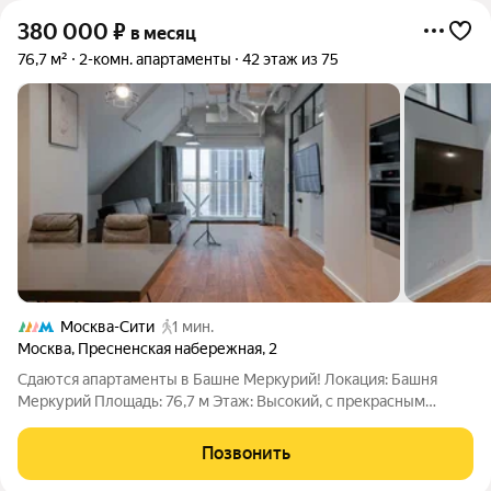
380 000
₽
в месяц
76,7 м²
2-комн. апартаменты
42 этаж из 75
Москва-Сити
1 мин.
Москва
,
Пресненская набережная
,
2
Сдаются апартаменты в Башне Меркурий! Локация: Башня
Меркурий Площадь: 76,7 м Этаж: Высокий, с прекрасным
видом Предлагаем в аренду уютные апартаменты, полностью
готовые для комфортного проживания. Внутри вы найдете все
Позвонить
необходимое: современную