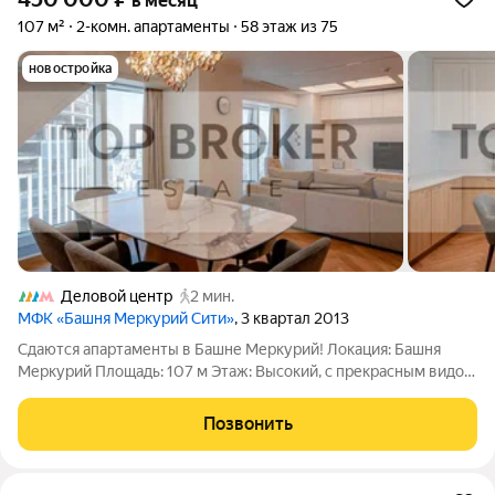
в месяц
107 м²
2-комн. апартаменты
58 этаж из 75
новостройка
Деловой центр
2 мин.
МФК «Башня Меркурий Сити»
, 3 квартал 2013
Сдаются апартаменты в Башне Меркурий! Локация: Башня
Меркурий Площадь: 107 м Этаж: Высокий, с прекрасным видом
Предлагаем в аренду уютные апартаменты, полностью
готовые для комфортного проживания. Внутри вы найдете все
Позвонить
необходимое: современную