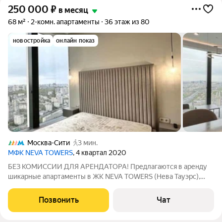
250 000
₽
в месяц
68 м²
2-комн. апартаменты
36 этаж из 80
новостройка
онлайн показ
Москва-Сити
3 мин.
МФК NEVA TOWERS
, 4 квартал 2020
БЕЗ КОМИССИИ ДЛЯ АРЕНДАТОРА! Предлагаются в аренду
шикарные апартаменты в ЖК NEVA TOWERS (Нева Тауэрс),
укомплектованные всей необходимой мебелью (двуспальная
кровать, диван, кресла, кухонный гарнитур) и техникой (Два
Позвонить
Чат
телевизора, варочная панель,