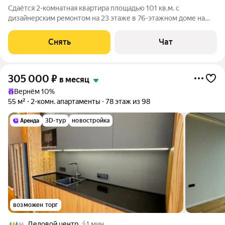
Сдаётся 2-комнатная квартира площадью 101 кв.м. с
дизайнерским ремонтом на 23 этаже в 76-этажном доме на
срок от 11 месяцев. Из техники есть: Телевизор Духовой шкаф
Стиральная машина Сушильная машина Холодильник
Снять
Чат
Посудомоечная машина
305 000
₽
в месяц
Вернём 10%
55 м²
2-комн. апартаменты
78 этаж из 98
3D-тур
новостройка
возможен торг
Деловой центр
1 мин.