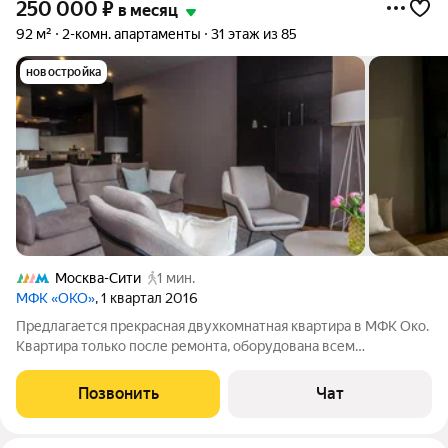
250 000
₽
в месяц
92 м²
2-комн. апартаменты
31 этаж из 85
новостройка
Москва-Сити
1 мин.
МФК «ОКО»
, 1 квартал 2016
Предлагается прекрасная двухкомнатная квартира в МФК Око.
Квартира только после ремонта, оборудована всем
необходимым и готова к заселению. Функциональная
планировка: кухня-гостиная и изолированная спальня. В
Позвонить
Чат
хозяйской спальне своя гардеробная.