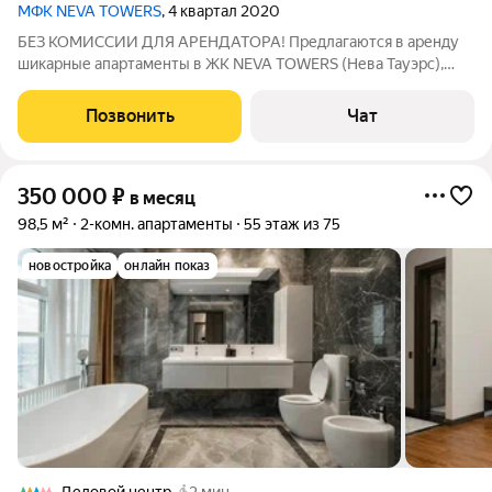
МФК NEVA TOWERS
, 4 квартал 2020
БЕЗ КОМИССИИ ДЛЯ АРЕНДАТОРА! Предлагаются в аренду
шикарные апартаменты в ЖК NEVA TOWERS (Нева Тауэрс),
укомплектованные всей необходимой мебелью (двуспальная
кровать, диван, кресла, кухонный гарнитур) и техникой (Два
Позвонить
Чат
телевизора, варочная панель,
350 000
₽
в месяц
98,5 м²
2-комн. апартаменты
55 этаж из 75
новостройка
онлайн показ