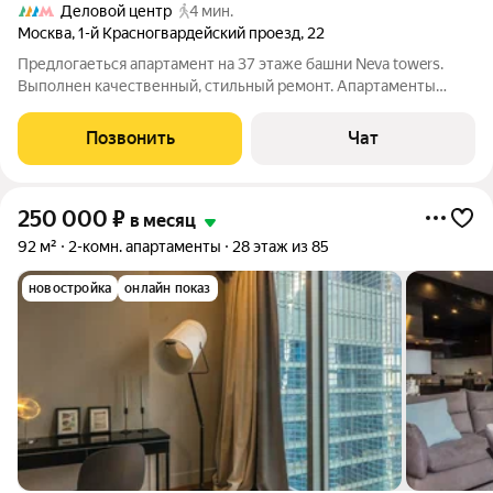
Деловой центр
4 мин.
Москва
,
1-й Красногвардейский проезд
,
22
Предлогаеться апартамент на 37 этаже башни Neva towers.
Выполнен качественный, стильный ремонт. Апартаменты
включают просторную гостиную, совмещенную с кухней, одна
спальня, санузел и холл. Апартамент полностью меблирован
Позвонить
Чат
(восхитительная дизайнерская
250 000
₽
в месяц
92 м²
2-комн. апартаменты
28 этаж из 85
новостройка
онлайн показ