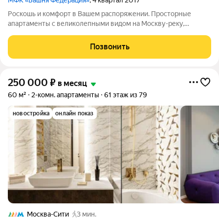
МФК «Башня Федерация»
, 4 квартал 2017
Роскошь и комфорт в Вашем распоряжении. Просторные
апартаменты с великолепными видом на Москву-реку,
Московский Кремль, Новый Арбат, Останкинскую телебашню
и другие достопримечательно столицы. - SMART-TV Samsung в
Позвонить
гостиной и спальне -
250 000
₽
в месяц
60 м²
2-комн. апартаменты
61 этаж из 79
новостройка
онлайн показ
Москва-Сити
3 мин.