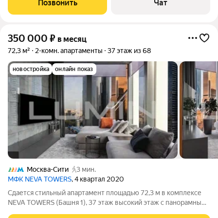
Позвонить
Чат
меблирован (восхитительная
350 000
₽
в месяц
72,3 м²
2-комн. апартаменты
37 этаж из 68
новостройка
онлайн показ
Москва-Сити
3 мин.
МФК NEVA TOWERS
, 4 квартал 2020
Сдается стильный апартамент площадью 72,3 м в комплексе
NEVA TOWERS (Башня 1), 37 этаж высокий этаж с панорамным
видом на столицу. Из окон открывается завораживающий вид