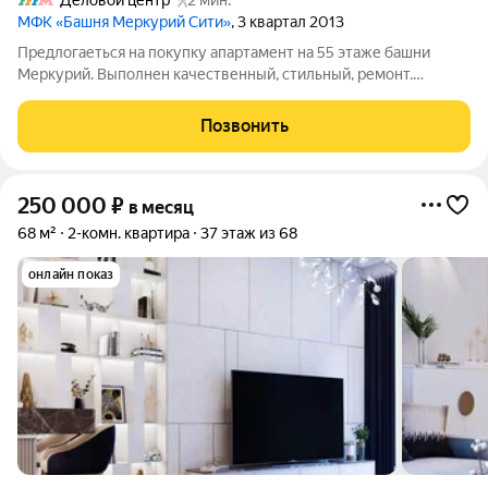
Деловой центр
2 мин.
МФК «Башня Меркурий Сити»
, 3 квартал 2013
Предлогаеться на покупку апартамент на 55 этаже башни
Меркурий. Выполнен качественный, стильный, ремонт.
Апартаменты включают просторную гостиную, совмещенную
с кухней, спальню с гардеробной комнатой и санузлом,
Позвонить
гостевой санузел и холл. Апартамент
250 000
₽
в месяц
68 м²
2-комн. квартира
37 этаж из 68
онлайн показ