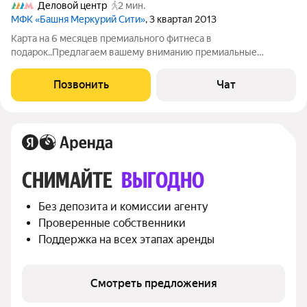
Деловой центр
2 мин.
МФК «Башня Меркурий Сити»
, 3 квартал 2013
Карта на 6 месяцев премиального фитнеса в
подарок..Предлагаем вашему вниманию премиальные
видовые апартаменты в башне Меркурий Тауэр, которые
имеют панорамное энергосберегающее остекление с золотым
Позвонить
Чат
напылением, что поддерживает комфортную температуру
СНИМАЙТЕ 
ВЫГОДНО
Без депозита и комиссии агенту
Проверенные собственники
Поддержка на всех этапах аренды
Смотреть предложения