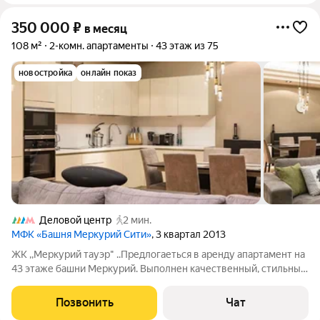
350 000
₽
в месяц
108 м²
2-комн. апартаменты
43 этаж из 75
новостройка
онлайн показ
Деловой центр
2 мин.
МФК «Башня Меркурий Сити»
, 3 квартал 2013
ЖК ,,Меркурий тауэр" ..Предлогаеться в аренду апартамент на
43 этаже башни Меркурий. Выполнен качественный, стильный,
европейский ремонт. Апартаменты включают просторную
гостиную, совмещенную с кухней, спальню с гардеробной
Позвонить
Чат
комнатой и санузлом,