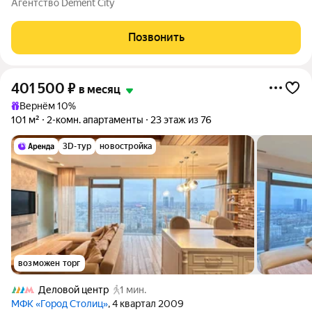
Агентство Dement City
эксклюзивным дизайнерским ремонтом, дорогая выставочная
мебель, в ремонте использованы лучшие,
Позвонить
401 500
₽
в месяц
Вернём 10%
101 м²
2-комн. апартаменты
23 этаж из 76
3D-тур
новостройка
возможен торг
Деловой центр
1 мин.
МФК «Город Столиц»
, 4 квартал 2009