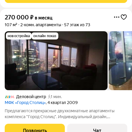
270 000
₽
в месяц
107 м²
2-комн. апартаменты
57 этаж из 73
новостройка
онлайн показ
Деловой центр
1 мин.
МФК «Город Столиц»
, 4 квартал 2009
Предлагаются прекрасные двухкомнатные апартаменты
комплекса "Город Столиц". Индивидуальный дизайн,
планировка и отделка апартамента. Большая гостиная, спальня,
полноценный санузел, гостевой санузел, гардеробная
Позвонить
Чат