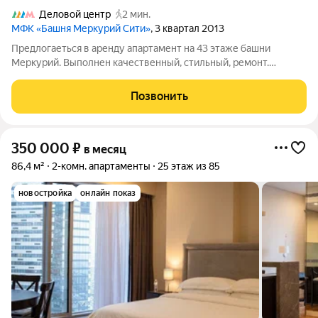
Деловой центр
2 мин.
МФК «Башня Меркурий Сити»
, 3 квартал 2013
Предлогаеться в аренду апартамент на 43 этаже башни
Меркурий. Выполнен качественный, стильный, ремонт.
Апартаменты включают просторную гостиную, совмещенную
с кухней, спальню с гардеробной комнатой и санузлом,
Позвонить
гостевой санузел и холл. Апартамент
350 000
₽
в месяц
86,4 м²
2-комн. апартаменты
25 этаж из 85
новостройка
онлайн показ