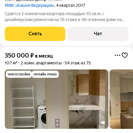
МФК «Башня Федерация»
, 4 квартал 2017
Сдаётся 2-комнатная квартира площадью 55 кв.м. с
дизайнерским ремонтом на 78 этаже в 98-этажном доме на
срок от 11 месяцев. Из техники есть: Телевизор Стиральная
машина Холодильник Посудомоечная машина Кондиционер
Снять
Чат
Микроволновка Дом -
350 000
₽
в месяц
107 м²
2-комн. апартаменты
54 этаж из 75
новостройка
онлайн показ