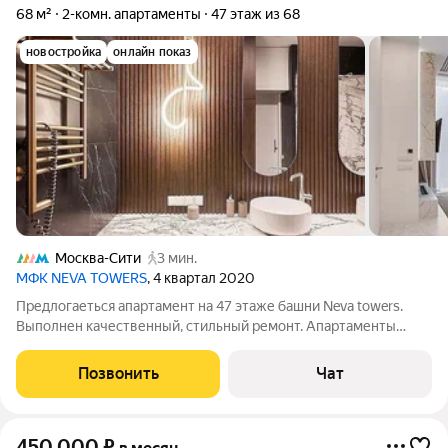
68 м²
2-комн. апартаменты
47 этаж из 68
новостройка
онлайн показ
Москва-Сити
3 мин.
МФК NEVA TOWERS
, 4 квартал 2020
Предлогаеться апартамент на 47 этаже башни Neva towers.
Выполнен качественный, стильный ремонт. Апартаменты
включают просторную гостиную, совмещенную с кухней, одна
спальня, гостевой санузел и холл. Апартамент полностью
Позвонить
Чат
меблирован (восхитительная
450 000
₽