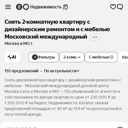
Снять 2-комнатную квартиру с
дизайнерским ремонтом и с мебелью
Московский международный
Москва и МО
AI
Фильтры
2 комн.
С мебелью
Кв
4
155 предложений
•
по актуальности
Снять двухкомнатную квартиру с дизайнерским ремонтом и с
мебелью - Московский международный деловой центр
Москва-Сити, в Москве и МО — 155 объявлений от агентств и
собственников по аренде квартир по цене от 230 000 ₽ до
1 200 000 ₽ на Яндекс Недвижимости. Каталог свежих
предложений площадью от 40 м² до 154 м² по долгосрочной и
посуточной аренде.