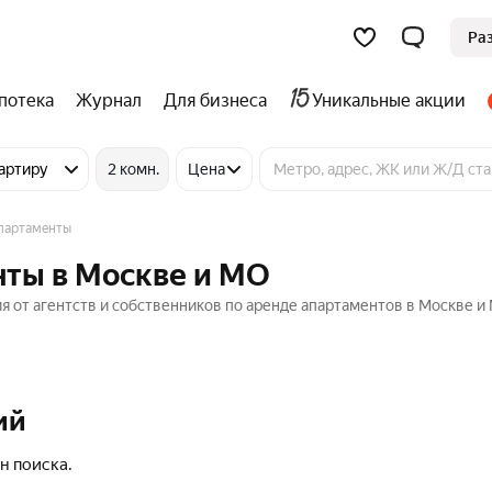
Ра
потека
Журнал
Для бизнеса
Уникальные акции
артиру
2 комн.
Цена
партаменты
нты в Москве и МО
 от агентств и собственников по аренде апартаментов в Москве и 
ий
н поиска.