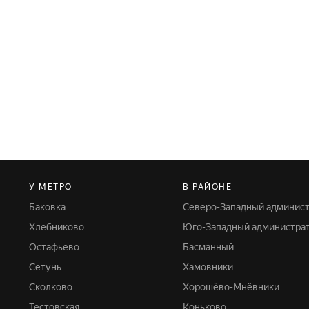
У МЕТРО
В РАЙОНЕ
Баковка
Северо-Западный админис
Хлебниково
Юго-Западный администра
Остафьево
Басманный
Сетунь
Хамовники
Сколково
Хорошёво-Мнёвники
Тестовская
Коньково