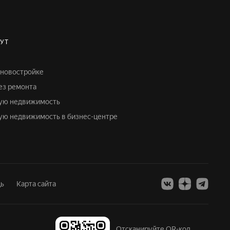
УТ
в новостройке
без ремонта
кую недвижимость
кую недвижимость в бизнес-центре
ь
Карта сайта
Отсканируйте QR-код,