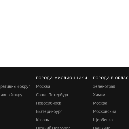
ГОРОДА-МИЛЛИОННИКИ
ГОРОДА В ОБЛА
тративный округ
Москва
Зеленоград
тивный округ
Санкт-Петербург
Химки
Новосибирск
Москва
Екатеринбург
Московский
Казань
Щербинка
Нижний Новгород
Пушкино