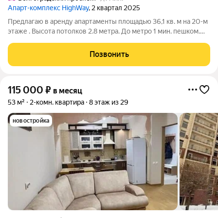
Апарт-комплекс HighWay
, 2 квартал 2025
Предлагаю в аренду апартаменты площадью 36,1 кв. м на 20-м
этаже . Высота потолков 2.8 метра. До метро 1 мин. пешком.
Круглосуточная охрана территории. Закрытый двор без
машин, круглосуточная охрана, видеонаблюдение территории.
Позвонить
Доступ по цифровым
115 000
₽
в месяц
53 м²
2-комн. квартира
8 этаж из 29
новостройка