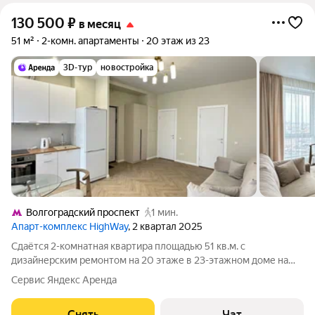
130 500
₽
в месяц
51 м²
2-комн. апартаменты
20 этаж из 23
3D-тур
новостройка
Волгоградский проспект
1 мин.
Апарт-комплекс HighWay
, 2 квартал 2025
Сдаётся 2-комнатная квартира площадью 51 кв.м. с
дизайнерским ремонтом на 20 этаже в 23-этажном доме на
срок от 11 месяцев. Из техники есть: Телевизор Духовой шкаф
Сервис Яндекс Аренда
Стиральная машина Сушильная машина Холодильник
Кондиционер Микроволновка Дом -
Снять
Чат