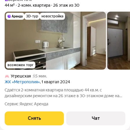
44 м²
2-комн. квартира
26 этаж из 30
3D-тур
новостройка
возможен торг
Угрешская
5 мин.
ЖК «Метрополия»
, 1 квартал 2024
Сдаётся 2-комнатная квартира площадью 44 кв.м. с
дизайнерским ремонтом на 26 этаже в 30-этажном доме на
срок от 11 месяцев. Из техники есть: Телевизор Духовой шкаф
Сервис Яндекс Аренда
Стиральная машина Холодильник Кондиционер Дом -
монолитный, окна выходят во двор.
Снять
Чат