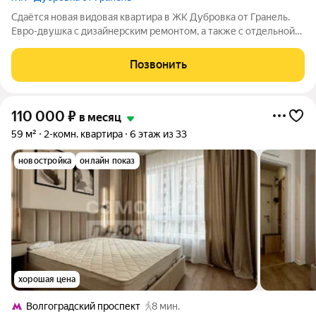
Сдаётся новая видовая квартира в ЖК Дубровка от Гранель.
Евро-двушка с дизайнерским ремонтом, а также с отдельной
гардеробной. Для проживания есть вся мелкая бытовая
техника включая утюг, пылесос , гладильную доску,
Позвонить
постельное бельё и т.д Никто не
110 000
₽
в месяц
59 м²
2-комн. квартира
6 этаж из 33
новостройка
онлайн показ
хорошая цена
Волгоградский проспект
8 мин.