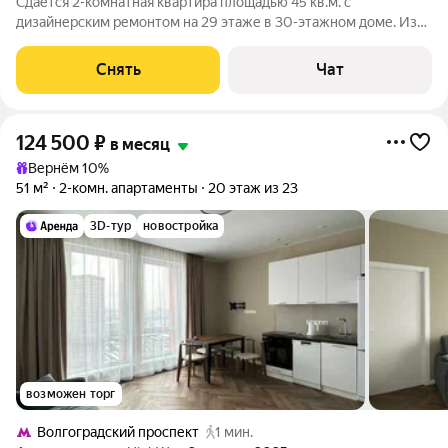
Сдаётся 2-комнатная квартира площадью 45 кв.м. с
дизайнерским ремонтом на 29 этаже в 30-этажном доме. Из
техники есть: Телевизор Духовой шкаф Стиральная машина
Холодильник Посудомоечная машина Кондиционер Дом -
Снять
Чат
монолитный, окна выходят на
124 500
₽
в месяц
Вернём 10%
51 м²
2-комн. апартаменты
20 этаж из 23
3D-тур
новостройка
возможен торг
Волгоградский проспект
1 мин.