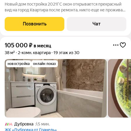
Новый дом постройка 2021ГС окон открывается прекрасный
вид на город Квартира после ремонта, никто еще не проживал
сдается впервые Абсолютно все новое В квартире есть все и
даже больше для комфортного проживания
Позвонить
Чат
105 000
₽
в месяц
38 м²
2-комн. квартира
19 этаж из 30
новостройка
онлайн показ
Дубровка
5 мин.
ЖК «Дубровка от Гранель»