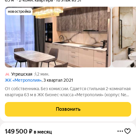
63 м²
2-комн. квартира
18 этаж из 31
новостройка
Угрешская
2 мин.
ЖК «Метрополия»
, 3 квартал 2021
От собственника. Без комиссии. Сдается стильная 2-комнатная
квартира 63 м в ЖК бизнес-класса «Метрополия» (корпус New
York). Дизайнерский ремонт, панорамные окна , продуманная
планировка: просторная кухня-гостиная, отдельная спальня,
Позвонить
современный
149 500
₽
в месяц