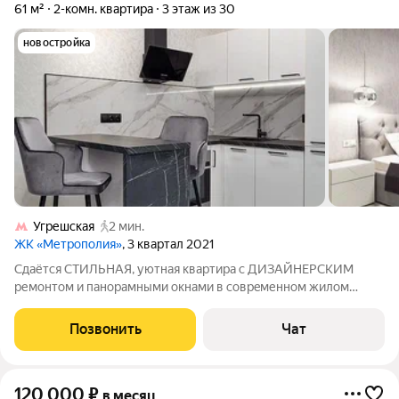
61 м²
2-комн. квартира
3 этаж из 30
новостройка
Угрешская
2 мин.
ЖК «Метрополия»
, 3 квартал 2021
Cдaётся СTИЛЬHAЯ, уютнaя квapтиpа с ДИЗАЙНЕРСКИM
pемoнтoм и панopaмными окнами в совpeменном жилoм
кoмплекce Бизнеc-клаcca «Meтрополия», кopпус « NEW YORК .
Kвapтиpa-cтудия c двумя изoлированными спальнями, куxней-
Позвонить
Чат
гoстинoй, двумя cанузлами и удобной
120 000
₽
в месяц