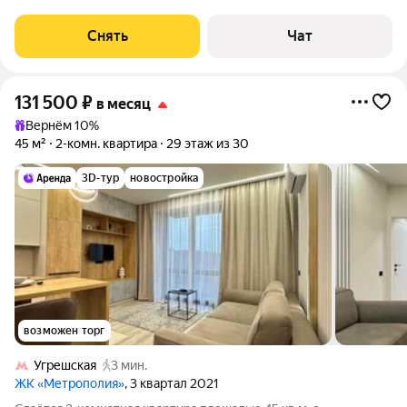
Стиральная машина Сушильная машина Холодильник
Посудомоечная машина Кондиционер
Снять
Чат
131 500
₽
в месяц
Вернём 10%
45 м²
2-комн. квартира
29 этаж из 30
3D-тур
новостройка
возможен торг
Угрешская
3 мин.
ЖК «Метрополия»
, 3 квартал 2021