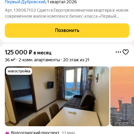
Первый Дубровский
, 1 квартал 2026
Арт. 139067102 Сдается Евротрехкомнатная квартира в новом
современном жилом комплексе бизнес-класса «Первый
Дубровский», также подобная квартира сдается на 6 этаже.
Планировка и ремонт: расположена на 12 этаже 33 -х этажного
Позвонить
жилого дома, общая
125 000
₽
в месяц
36 м²
2-комн. апартаменты
20 этаж из 21
новостройка
Волгоградский проспект
1 мин.