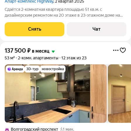
Апарт-комплекс HighWay
, 2 квартал 2025
Сдаётся 2-комнатная квартира площадью 51 кв.м. с
дизайнерским ремонтом на 20 этаже в 23-этажном доме на
срок от 11 месяцев. Из техники есть: Телевизор Духовой шкаф
Стиральная машина Холодильник Посудомоечная машина
Снять
Чат
Кондиционер Дом - монолитный.
137 500
₽
в месяц
53 м²
2-комн. апартаменты
12 этаж из 23
3D-тур
новостройка
Волгоградский проспект
1 мин.