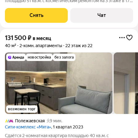
площадью 51 кв.м. с косметическим ремонтом на 3 этаже в 17-
этажном доме на срок от 11 месяцев. Из техники есть: 2
телевизора Духовой шкаф Стиральная машина Холодильник
Снять
Чат
Посудомоечная
131 500
₽
в месяц
40 м²
2-комн. апартаменты
22 этаж из 22
новостройка
без залога
возможен торг
Полежаевская
9 мин.
Сити-комплекс «Мята»
, 1 квартал 2023
Сдаётся 2-комнатная квартира площадью 40 кв.м. с