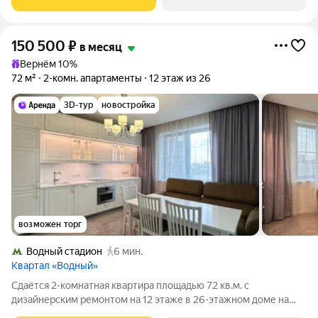
Кондиционер Микроволновка Пылесос
150 500
₽
в месяц
Вернём 10%
72 м²
2-комн. апартаменты
12 этаж из 26
3D-тур
новостройка
возможен торг
Водный стадион
6 мин.
Квартал «Водный»
Сдаётся 2-комнатная квартира площадью 72 кв.м. с
дизайнерским ремонтом на 12 этаже в 26-этажном доме на
срок от 11 месяцев. Из техники есть: Телевизор Духовой шкаф