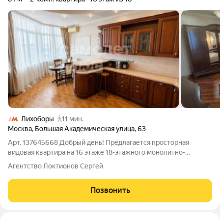
Лихоборы
11 мин.
Москва
,
Большая Академическая улица
,
63
Арт. 137645668 Добрый день! Предлагается просторная
видовая квартира на 16 этаже 18-этажного монолитно-
кирпичного дома комфорт-класса по адресу: ул. Большая
Агентство Локтионов Сергей
Академическая, д. 63. Из окон открывается захватывающий
панорамный вид на Тимирязевский парк,
Позвонить