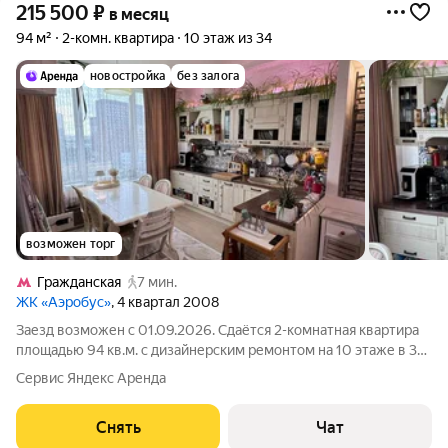
215 500
₽
в месяц
94 м²
2-комн. квартира
10 этаж из 34
новостройка
без залога
возможен торг
Гражданская
7 мин.
ЖК «Аэробус»
, 4 квартал 2008
Заезд возможен с 01.09.2026. Сдаётся 2-комнатная квартира
площадью 94 кв.м. с дизайнерским ремонтом на 10 этаже в 34-
этажном доме на срок от 11 месяцев. Из техники есть:
Сервис Яндекс Аренда
Телевизор Духовой шкаф Стиральная машина Сушильная
машина Холодильник
Снять
Чат