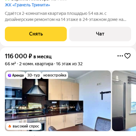
ЖК «Гранель Тринити»
Сдаётся 2-комнатная квартира площадью 54 кв.м. с
дизайнерским ремонтом на 14 этаже в 24-этажном доме на
срок от 11 месяцев. Из техники есть: Телевизор Духовой шкаф
Стиральная машина Сушильная машина Холодильник
Снять
Чат
Посудомоечная машина Кондиционер
116 000
₽
в месяц
66 м²
2-комн. квартира
16 этаж из 32
3D-тур
новостройка
высокий спрос