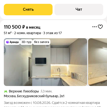
Холодильник Посудомоечная машина Кондиционер Дом -
монолитный, окна выходят на улицу.
Снять
Чат
110 500
₽
в месяц
51 м²
2-комн. квартира
3 этаж из 17
3D-тур
без залога
Верхние Лихоборы
3 мин.
Москва
,
Бескудниковский бульвар
,
2к1
Заезд возможен с 10.08.2026. Сдаётся 2-комнатная квартира