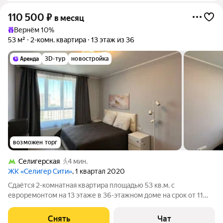
110 500
₽
в месяц
Вернём 10%
53 м²
2-комн. квартира
13 этаж из 36
3D-тур
новостройка
возможен торг
Селигерская
4 мин.
ЖК «Селигер Сити»
, 1 квартал 2020
Сдаётся 2-комнатная квартира площадью 53 кв.м. с
евроремонтом на 13 этаже в 36-этажном доме на срок от 11
месяцев. Из техники есть: Телевизор Духовой шкаф
Стиральная машина Холодильник Посудомоечная машина
Снять
Чат