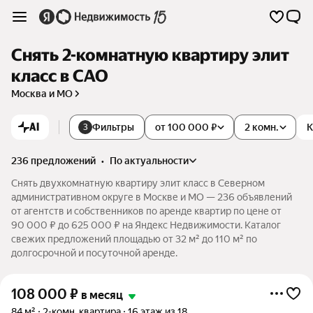
Снять 2-комнатную квартиру элит
класс в САО
Москва и МО
AI
Фильтры
от 100 000 ₽
2 комн.
К
3
236 предложений
•
по актуальности
Снять двухкомнатную квартиру элит класс в Северном
административном округе в Москве и МО — 236 объявлений
от агентств и собственников по аренде квартир по цене от
90 000 ₽ до 625 000 ₽ на Яндекс Недвижимости. Каталог
свежих предложений площадью от 32 м² до 110 м² по
долгосрочной и посуточной аренде.
108 000
₽
в месяц
84 м²
2-комн. квартира
16 этаж из 18