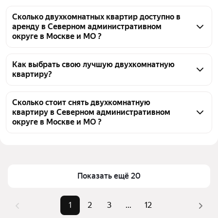
Сколько двухкомнатных квартир доступно в
аренду в Северном административном
округе в Москве и МО ?
На Яндекс Недвижимости в Северном 
административном округе в Москве и МО доступно 
Как выбрать свою лучшую двухкомнатную
квартиру?
в аренду 240 двухкомнатных квартир, из них 11 
объявлений от собственников, 225 объявлений от 
Чтобы снять 2-комнатную квартиру элит класс в 
агентств
САО, воспользуйтесь удобными фильтрами и 
Сколько стоит снять двухкомнатную
квартиру в Северном административном
сортировкой для выбора среди предложений в 
округе в Москве и МО ?
выбранном районе
Цена за квадратный метр
1 070 — 7 042 ₽
Помимо удобной сортировки по цене аренды вы 
можете отсортировать результаты по стоимости 
Площадь
32 — 110 м²
квадратного метра или площади
Показать ещё 20
1
2
3
...
12