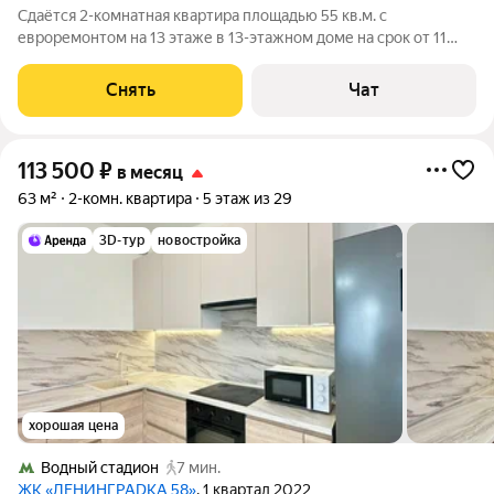
Сдаётся 2-комнатная квартира площадью 55 кв.м. с
евроремонтом на 13 этаже в 13-этажном доме на срок от 11
месяцев. Из техники есть: Телевизор Духовой шкаф
Стиральная машина Холодильник Посудомоечная машина
Снять
Чат
Кондиционер Бойлер Микроволновка
113 500
₽
в месяц
63 м²
2-комн. квартира
5 этаж из 29
3D-тур
новостройка
хорошая цена
Водный стадион
7 мин.
ЖК «ЛЕНИНГРАDКА 58»
, 1 квартал 2022