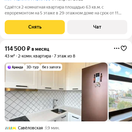
Сдаётся 2-комнатная квартира площадью 63 кв.м. с
евроремонтом на 5 этаже в 29-этажном доме на срок от 11
месяцев. Из техники есть: Духовой шкаф Стиральная машина
Холодильник Микроволновка Дом - монолитный, окна выходят
Снять
Чат
на улицу. Есть консьерж. В
114 500
₽
в месяц
43 м²
2-комн. квартира
7 этаж из 8
3D-тур
без залога
Савёловская
9 мин.