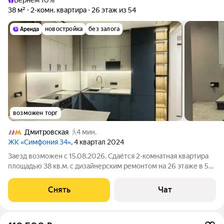
Вернём 10%
38 м²
2-комн. квартира
26 этаж из 54
новостройка
без залога
возможен торг
Дмитровская
4 мин.
ЖК «Симфония 34»
, 4 квартал 2024
Заезд возможен с 15.08.2026. Сдаётся 2-комнатная квартира
площадью 38 кв.м. с дизайнерским ремонтом на 26 этаже в 54-
этажном доме на срок от 11 месяцев. Из техники есть: Духовой
шкаф Стиральная машина Холодильник Посудомоечная
Снять
Чат
машина