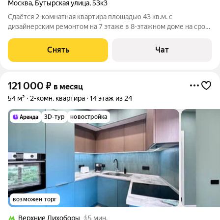
Москва
,
Бутырская улица
,
53к3
Сдаётся 2-комнатная квартира площадью 43 кв.м. с
дизайнерским ремонтом на 7 этаже в 8-этажном доме на срок
от 11 месяцев. Из техники есть: Телевизор Духовой шкаф
Стиральная машина Сушильная машина Холодильник
Снять
Чат
Посудомоечная машина Кондиционер
121 000
₽
в месяц
54 м²
2-комн. квартира
14 этаж из 24
3D-тур
новостройка
возможен торг
Верхние Лихоборы
5 мин.