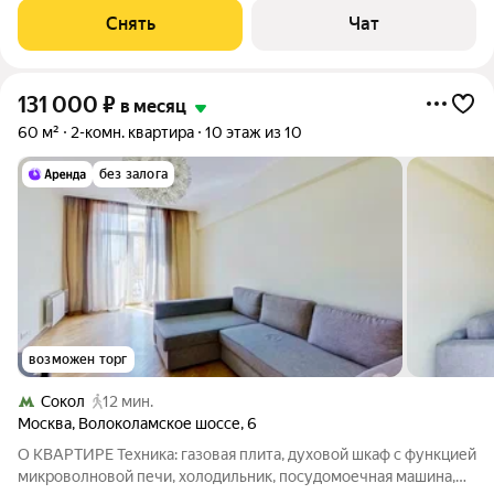
Стиральная машина Холодильник Посудомоечная машина
Снять
Чат
Кондиционер Установлено 3
131 000
₽
в месяц
60 м²
2-комн. квартира
10 этаж из 10
без залога
возможен торг
Сокол
12 мин.
Москва
,
Волоколамское шоссе
,
6
О КВАРТИРЕ Техника: газовая плита, духовой шкаф с функцией
микроволновой печи, холодильник, посудомоечная машина,