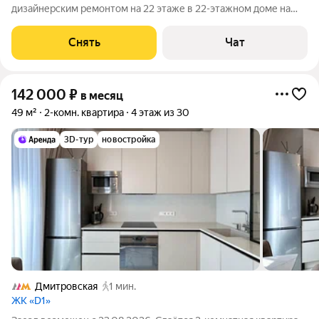
дизайнерским ремонтом на 22 этаже в 22-этажном доме на
срок от 11 месяцев. Из техники есть: Телевизор Духовой шкаф
Стиральная машина Холодильник Кондиционер
Снять
Чат
Микроволновка Дом - монолитный.
142 000
₽
в месяц
49 м²
2-комн. квартира
4 этаж из 30
3D-тур
новостройка
Дмитровская
1 мин.
ЖК «D1»