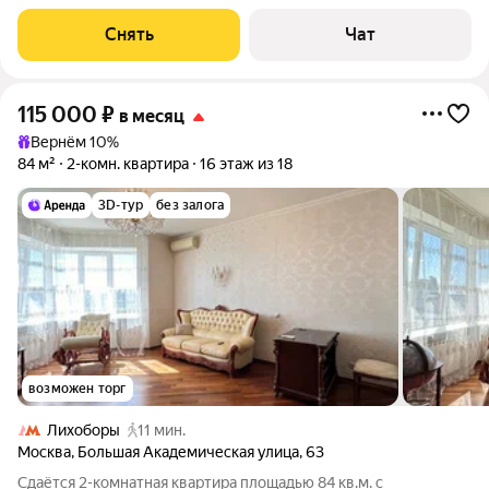
вытяжка, стиральная и сушильная машины Мебель:
итальянский кухонный гарнитур со встроенной техникой и
Снять
Чат
подсветкой, обеденный стол,
115 000
₽
в месяц
Вернём 10%
84 м²
2-комн. квартира
16 этаж из 18
3D-тур
без залога
возможен торг
Лихоборы
11 мин.
Москва
,
Большая Академическая улица
,
63
Сдаётся 2-комнатная квартира площадью 84 кв.м. с