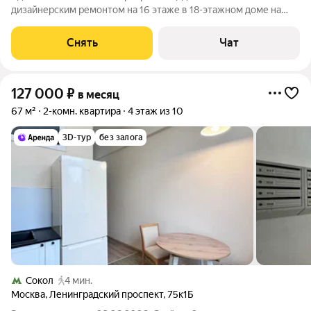
дизайнерским ремонтом на 16 этаже в 18-этажном доме на
срок от 11 месяцев. Из техники есть: Телевизор Духовой шкаф
Стиральная машина Холодильник Посудомоечная машина
Снять
Чат
Кондиционер Микроволновка
127 000
₽
в месяц
67 м²
2-комн. квартира
4 этаж из 10
3D-тур
без залога
Сокол
4 мин.
Москва
,
Ленинградский проспект
,
75к1Б