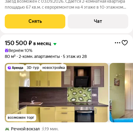
Заезд возможен с 03.09.2026. Сдаётся 2-комнатная квартира
площадью 67 кв.м. с евроремонтом на 4 этаже в 10-этажном
доме на срок от 11 месяцев. Из техники есть: Телевизор
Духовой шкаф Стиральная машина Холодильник
Снять
Чат
Посудомоечная машина
150 500
₽
в месяц
Вернём 10%
80 м²
2-комн. апартаменты
5 этаж из 28
3D-тур
новостройка
возможен торг
Речной вокзал
19 мин.