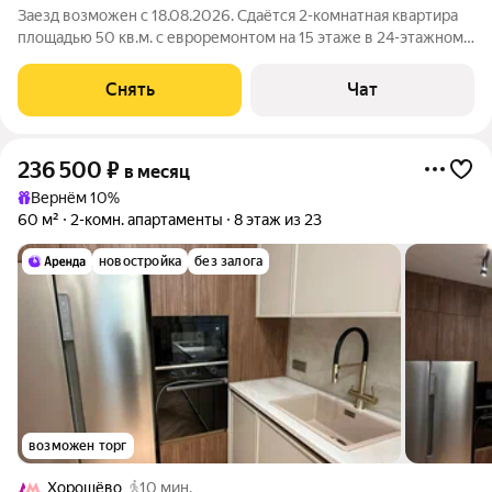
Заезд возможен с 18.08.2026. Сдаётся 2-комнатная квартира
площадью 50 кв.м. с евроремонтом на 15 этаже в 24-этажном
доме на срок от 11 месяцев. Из техники есть: Стиральная
машина Холодильник Посудомоечная машина Кондиционер
Снять
Чат
Бойлер Микроволновка
236 500
₽
в месяц
Вернём 10%
60 м²
2-комн. апартаменты
8 этаж из 23
новостройка
без залога
возможен торг
Хорошёво
10 мин.