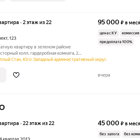
95 000
квартира · 2 этаж из 22
₽
в мес
цена с КУ
комиссия
пект
,
123
предоплата 100%
атную квартиру в зеленом районе
сторный холл, гардеробная комната, 2
х комнаты, кухня, раздельный санузел.
ёплый Стан, Юго-Западный административный округ.
о гарантирует вам спокойствие.
вчера
МО
45 000
квартира · 22 этаж из 22
₽
в мес
без залога
без ком
 4 квартал 2013