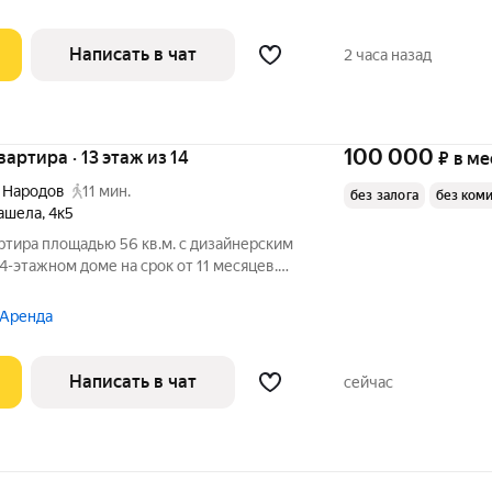
Написать в чат
2 часа назад
100 000
квартира · 13 этаж из 14
₽
в ме
 Народов
11 мин.
без залога
без ком
ашела
,
4к5
ртира площадью 56 кв.м. с дизайнерским
4-этажном доме на срок от 11 месяцев.
 Аренда
Написать в чат
сейчас