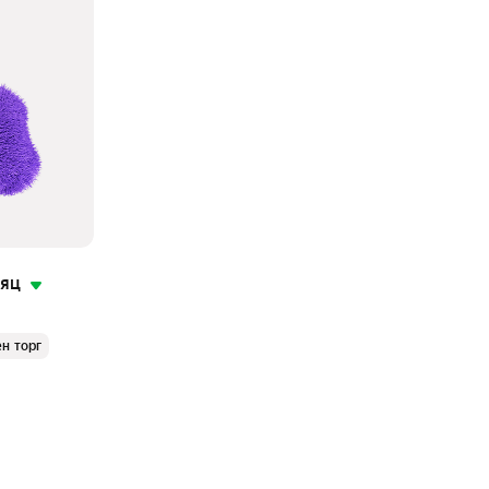
сяц
н торг