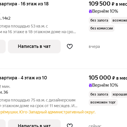
109 500
квартира · 16 этаж из 18
₽
в ме
Вернём 10%
.
в
,
14к2
без залога
возможе
ртира площадью 53 кв.м. с
без комиссии
на 16 этаже в 18-этажном доме на срок
а Холодильник
Написать в чат
вчера
105 000
квартира · 4 этаж из 10
₽
в ме
Вернём 10%
2 мин.
и
,
36
без залога
хорошая
ртира площадью 75 кв.м. с дизайнерским
возможен торг
0-этажном доме на срок от 11 месяцев. Из
Черёмушки, Юго-Западный административный округ.
Написать в чат
сейчас