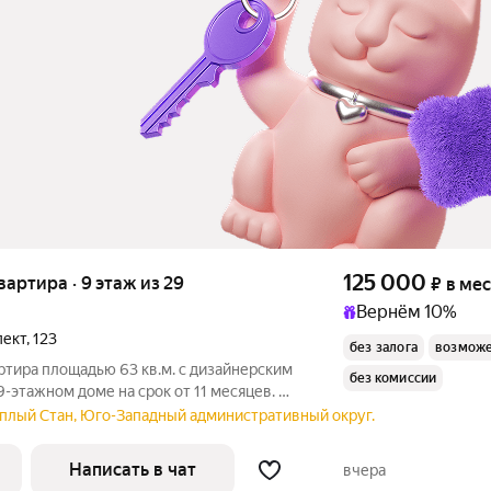
125 000
квартира · 9 этаж из 29
₽
в ме
Вернём 10%
пект
,
123
без залога
возможе
ртира площадью 63 кв.м. с дизайнерским
без комиссии
9-этажном доме на срок от 11 месяцев. Из
ёплый Стан, Юго-Западный административный округ.
Написать в чат
вчера