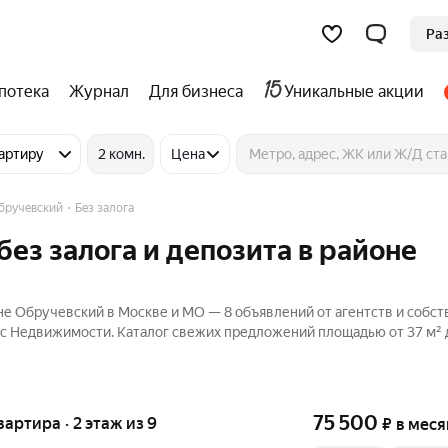
Ра
потека
Журнал
Для бизнеса
Уникальные акции
артиру
2 комн.
Цена
бручевский
Без залога
ез залога и депозита в районе
оне Обручевский в Москве и МО — 8 объявлений от агентств и собс
екс Недвижимости. Каталог свежих предложений площадью от 37 м² д
75 500
вартира · 2 этаж из 9
₽
в меся