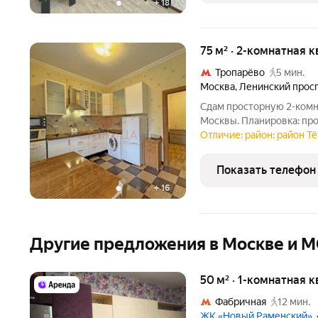
+
18
75 м² · 2-комнатная 
Тропарёво
5 мин.
Москва
,
Ленинский прос
Сдам просторную 2-комн
Москвы. Планировка: про
просторных изолированны
Отличие: район: район Т
На этаже 4 квартиры, чт
Презентабельный
Показать телефон
+
16
Другие предложения в Москве и 
50 м² · 1-комнатная 
Фабричная
12 мин.
ЖК «Новый Раменский»
,