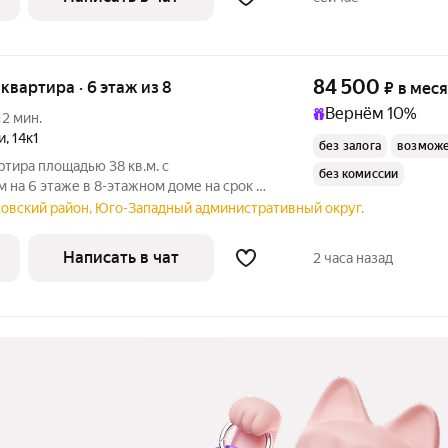
84 500
я квартира · 6 этаж из 8
₽
в мес
Вернём 10%
12 мин.
и
,
14к1
без залога
возможе
ртира площадью 38 кв.м. с
без комиссии
на 6 этаже в 8-этажном доме на срок от
иральная
совский район, Юго-Западный административный округ.
Написать в чат
2 часа назад