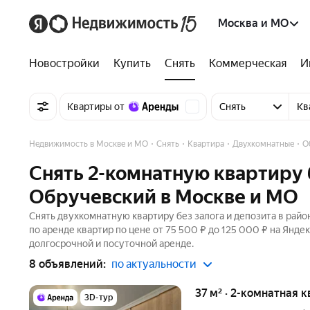
Москва и МО
Новостройки
Купить
Снять
Коммерческая
И
Квартиры от
Снять
Кв
Недвижимость в Москве и МО
Снять
Квартира
Двухкомнатные
О
Снять 2-комнатную квартиру б
Обручевский в Москве и МО
Снять двухкомнатную квартиру без залога и депозита в рай
по аренде квартир по цене от 75 500 ₽ до 125 000 ₽ на Янд
долгосрочной и посуточной аренде.
8 объявлений:
по актуальности
37 м² · 2-комнатная к
3D-тур