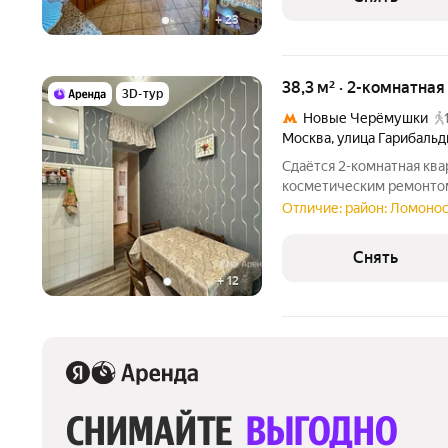
+
23
38,3 м² · 2-комнатна
3D-тур
Новые Черёмушки
Москва
,
улица Гарибальд
Сдаётся 2-комнатная ква
косметическим ремонтом 
11 месяцев. Из техники есть: Телевизор Духовой шкаф Ст
Отличие: район: Ломоно
машина Холодильник Микроволновка Дом - кирпичный, окна
выходят во двор
Снять
+
12
СНИМАЙТЕ 
ВЫГОДНО