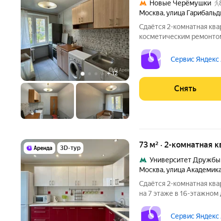
Новые Черёмушки
Москва
,
улица Гарибальд
Сдаётся 2-комнатная ква
косметическим ремонтом 
11 месяцев. Из техники есть: Телевизор Духовой шкаф Ст
машина Холодильник Микроволновка Пылесос Дом - блочный,
Сервис Яндекс
окна выходят
+
12
Снять
73 м² · 2-комнатная к
3D-тур
Университет Дружбы
Москва
,
улица Академик
Сдаётся 2-комнатная ква
на 7 этаже в 16-этажном 
есть: Телевизор Духовой шкаф Стиральная машина Холодильник
Сервис Яндекс