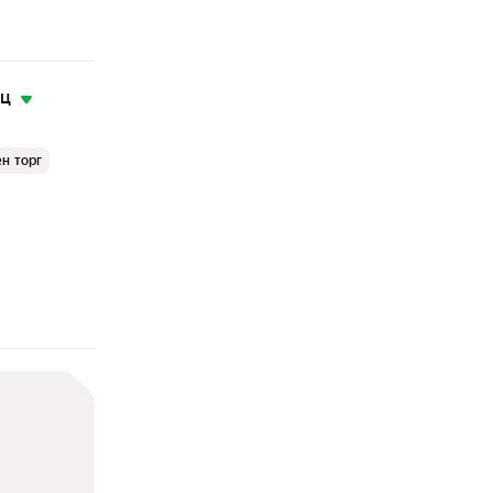
яц
н торг