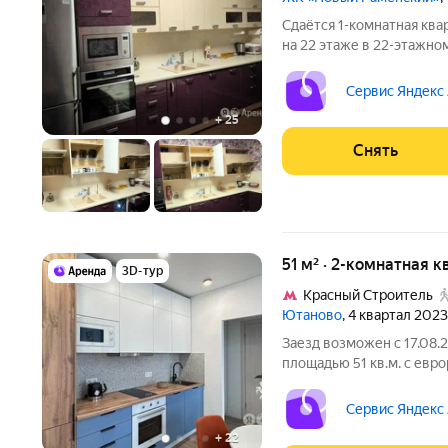
Сдаётся 1-комнатная ква
на 22 этаже в 22-этажном
есть: Телевизор Духовой шкаф Стиральная машина Холодильник
Сервис Яндекс
+
25
Снять
51 м² · 2-комнатная к
3D-тур
Кpacный Строитель
Ютаново
, 4 квартал 2023
Заезд возможен с 17.08.
площадью 51 кв.м. с евр
на срок от 11 месяцев. Из техники есть:
Стиральная машина Сушильная машина Холодильник
Сервис Яндекс
Посудомоечная
+
22