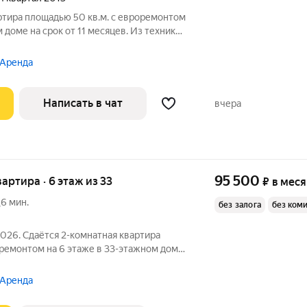
ртира площадью 50 кв.м. с евроремонтом
 доме на срок от 11 месяцев. Из техники
Посудомоечная машина Кондиционер Микроволновка Пылесос
 Аренда
Написать в чат
вчера
95 500
вартира · 6 этаж из 33
₽
в мес
6 мин.
без залога
без ком
2026. Сдаётся 2-комнатная квартира
оремонтом на 6 этаже в 33-этажном доме
 Телевизор Духовой шкаф
 Аренда