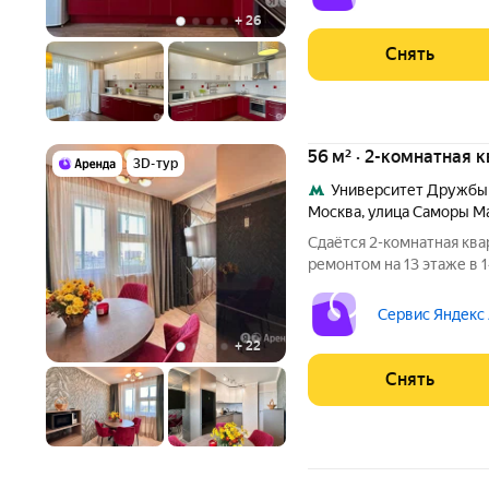
+
26
Снять
56 м² · 2-комнатная 
3D-тур
Университет Дружбы
Москва
,
улица Саморы М
Сдаётся 2-комнатная ква
ремонтом на 13 этаже в 1
Из техники есть: Телевизор Стиральная машина Холодильник
Посудомоечная машина Микроволновка Пылесос Дом -
Сервис Яндекс
панельный,
+
22
Снять