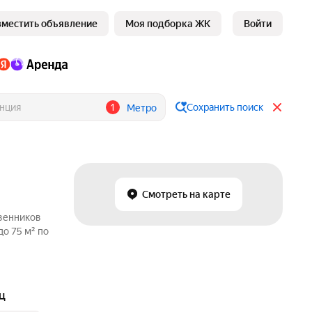
зместить объявление
Моя подборка ЖК
Войти
1
Сохранить поиск
Метро
Смотреть на карте
твенников
о 75 м² по
ц