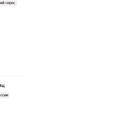
ий спрос
яц
иссии