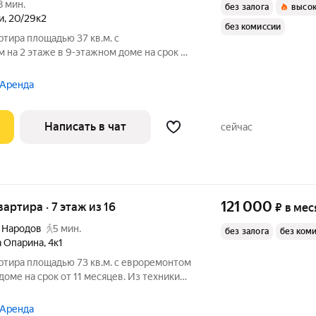
8 мин.
без залога
высок
и
,
20/29к2
без комиссии
ртира площадью 37 кв.м. с
на 2 этаже в 9-этажном доме на срок от
иральная
 Аренда
Написать в чат
сейчас
121 000
вартира · 7 этаж из 16
₽
в мес
 Народов
5 мин.
без залога
без ком
а Опарина
,
4к1
ртира площадью 73 кв.м. с евроремонтом
доме на срок от 11 месяцев. Из техники
Посудомоечная машина Кондиционер Бойлер Микроволновка
 Аренда