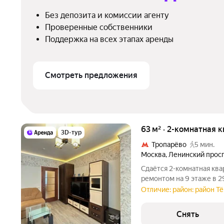
Без депозита и комиссии агенту
Проверенные собственники
Поддержка на всех этапах аренды
Смотреть предложения
63 м² · 2-комнатная 
3D-тур
Тропарёво
5 мин.
Москва
,
Ленинский прос
Сдаётся 2-комнатная ква
ремонтом на 9 этаже в 2
техники есть: Телевизор Духовой шкаф Стиральная машина с
Отличие: район: район Т
функцией сушки Холодильник Посудомоечная машина
Микроволновка
Снять