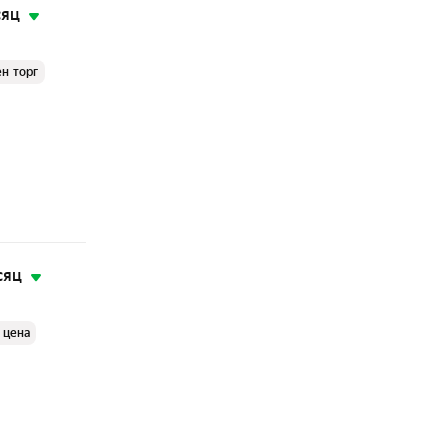
сяц
н торг
сяц
 цена