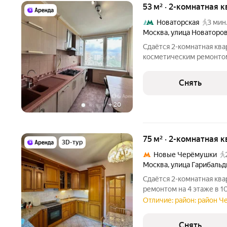
53 м² · 2-комнатная 
Новаторская
3 мин
Москва
,
улица Новаторо
Сдаётся 2-комнатная ква
косметическим ремонтом 
от 11 месяцев. Из техники есть: Стиральная машин
Посудомоечная машина Кондиционер Дом - блочный, окна
Снять
выходят во двор. В
+
20
75 м² · 2-комнатная 
3D-тур
Новые Черёмушки
Москва
,
улица Гарибальд
Сдаётся 2-комнатная ква
ремонтом на 4 этаже в 1
техники есть: Телевизор Духовой шкаф Стиральная машина
Отличие: район: район 
Холодильник Посудомоечная машина Микроволновка Дом -
кирпичный,
Снять