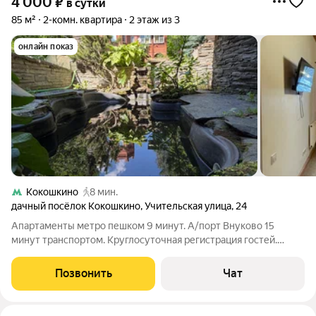
4 000
₽
в сутки
85 м²
2-комн. квартира
2 этаж из 3
онлайн показ
Кокошкино
8 мин.
дачный посёлок Кокошкино
,
Учительская улица
,
24
Апартаменты метро пешком 9 минут. А/порт Внуково 15
минут транспортом. Круглосуточная регистрация гостей.
Номер со своей ванной комнатой , кухня - гостиная находятся в
совместном пользовании с другими гостями. Недопустимо
Позвонить
Чат
употребление алкоголя.