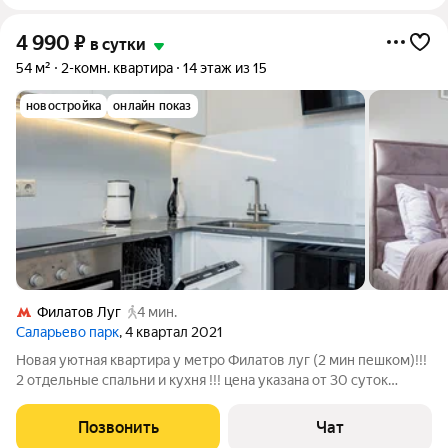
4 990
₽
в сутки
54 м²
2-комн. квартира
14 этаж из 15
новостройка
онлайн показ
Филатов Луг
4 мин.
Саларьево парк
, 4 квартал 2021
Новая уютная квартира у метро Филатов луг (2 мин пешком)!!!
2 отдельные спальни и кухня !!! цена указана от 30 суток
проживания до 4х человек: гости более 4х оплачиваются
дополнительно 1000 руб в сутки Максим 6 человек Имеется
Позвонить
Чат
все для комфортного