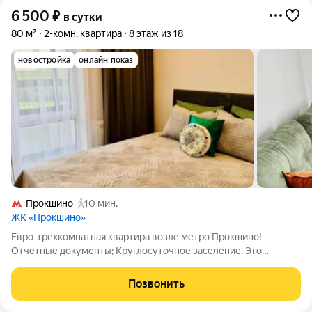
6 500
₽
в сутки
80 м²
2-комн. квартира
8 этаж из 18
новостройка
онлайн показ
Прокшино
10 мин.
ЖК «Прокшино»
Евро-трехкомнатная квартира возле метро Прокшино!
Отчетные документы; Круглосуточное заселение. Это
идеальное предложение для тех, кто хочет жить с комфортом,
наслаждаться близостью культурных
Позвонить
достопримечательностей и иметь доступ ко всему, что