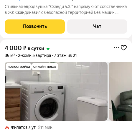
Стильная евродвушка "Сканди 5.3." напрямую от собственника
в ЖК Скандинавия с безопасной территорией без машин.
Апартаменты видовые, потрясающий вид из окна на лес. Есть
кондиционер (тепло/холод) и переносной обогреватель.
Позвонить
Чат
Комфортное размещение 1-4
4 000
₽
в сутки
35 м²
2-комн. квартира
7 этаж из 21
новостройка
онлайн показ
Филатов Луг
11 мин.