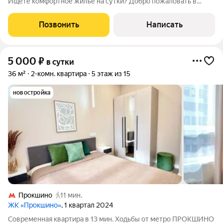
Ищете комфортное жильё на сутки? Добро пожаловать в
Home Like ваш надёжный партнёр в мире посуточной аренды!
Удобство, которое вы оцените: Заселение 24/7 заезжайте в
Позвонить
Написать
любое время, даже ночью
5 000
₽
в сутки
36 м²
2-комн. квартира
5 этаж из 15
новостройка
Прокшино
11 мин.
ЖК «Прокшино»
, 1 квартал 2024
Современная квартира в 13 мин. Ходьбы от метро ПРОКШИНО