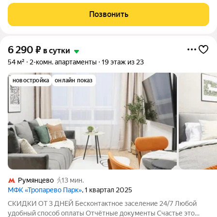
ЖК "Гoрод-парк Пepeдeлкинo Ближнее» всего в 6 км от
аэропорта Внуково! Расчетные часы: Заезд до 15:00 Выезд до
Позвонить
11:00 Ранний заезд и
6 290
₽
в сутки
54 м²
2-комн. апартаменты
19 этаж из 23
новостройка
онлайн показ
Румянцево
13 мин.
МФК «Тропарево Парк»
, 1 квартал 2025
СКИДКИ ОТ 3 ДНЕЙ Бесконтактное заселение 24/7 Любой
удобный способ оплаты Отчётные документы Счастье это