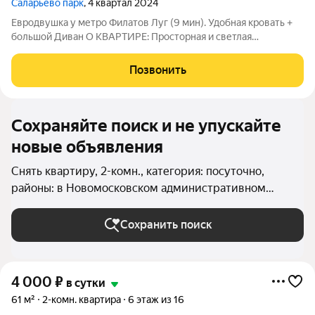
Саларьево парк
, 4 квартал 2024
Евродвушка у метро Филатов Луг (9 мин). Удобная кровать +
большой Диван О КВАРТИРЕ: Просторная и светлая
евродвушка в новом ЖК «Саларьево Парк». Идеальное
зонирование: отдельная спальня для тишины и уютная кухня-
Позвонить
гостиная для отдыха. Комфортное
Сохраняйте поиск и не упускайте
новые объявления
Снять квартиру, 2-комн., категория: посуточно,
районы: в Новомосковском административном
округе в Москве и МО
Сохранить поиск
4 000
₽
в сутки
61 м²
2-комн. квартира
6 этаж из 16