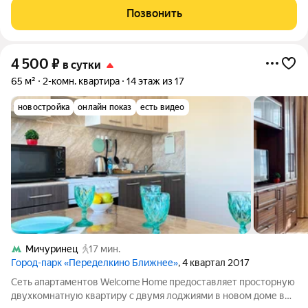
живёте. Стабильно
Позвонить
4 500
₽
в сутки
65 м²
2-комн. квартира
14 этаж из 17
новостройка
онлайн показ
есть видео
Мичуринец
17 мин.
Город-парк «Переделкино Ближнее»
, 4 квартал 2017
Сеть апартаментов Welcome Home предоставляет просторную
двухкомнатную квартиру с двумя лоджиями в нoвом доме в