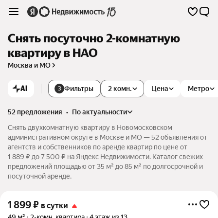
Снять посуточно 2-комнатную
квартиру в НАО
Москва и МО
AI
Фильтры
2 комн.
Цена
Метро
3
52 предложения
•
по актуальности
Снять двухкомнатную квартиру в Новомосковском
административном округе в Москве и МО — 52 объявления от
агентств и собственников по аренде квартир по цене от
1 889 ₽ до 7 500 ₽ на Яндекс Недвижимости. Каталог свежих
предложений площадью от 35 м² до 85 м² по долгосрочной и
посуточной аренде.
1 899
₽
в сутки
49 м²
2-комн. квартира
4 этаж из 13