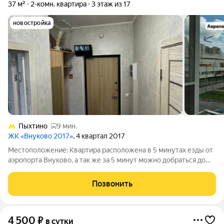
37 м²
2-комн. квартира
3 этаж из 17
новостройка
Пыхтино
9 мин.
ЖК «Внуково 2017»
, 4 квартал 2017
Местоположение: Квартира расположена в 5 минутах езды от
аэропорта Внуково, а так же за 5 минут можно добраться до
метро Пыхтино на автобусе (автобусы ходят до 01.00 ночи и с
04:00 утра Остановка общественного транспорта в двух
Позвонить
минутах от квартиры .
4 500
₽
в сутки