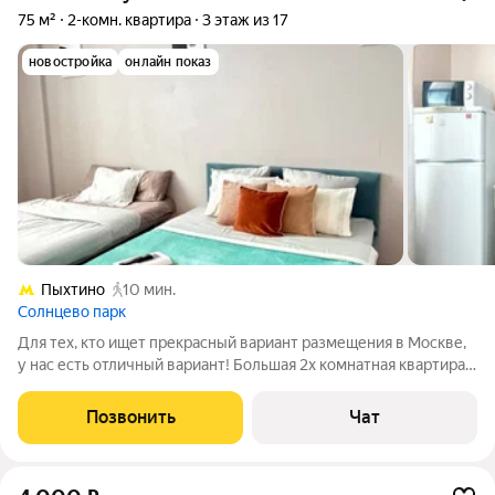
75 м²
2-комн. квартира
3 этаж из 17
новостройка
онлайн показ
Пыхтино
10 мин.
Солнцево парк
Для тех, кто ищет прекрасный вариант размещения в Москве,
у нас есть отличный вариант! Большая 2х комнатная квартира,
полностью готовая к вашему приезду. В квартире есть 3
двухспальных дивана и одна двухспальная кровать, где может
Позвонить
Чат
комфортно