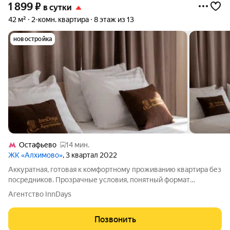
1 899
₽
в сутки
42 м²
2-комн. квартира
8 этаж из 13
новостройка
Остафьево
14 мин.
ЖК «Алхимово»
, 3 квартал 2022
Аккуратная, готовая к комфортному проживанию квартира без
посредников. Прозрачные условия, понятный формат
размещения. Подходит для командированных, гостей города и
Агентство InnDays
спокойного краткосрочного проживания. Формат: заехали
живёте. Стабильно выстроенный
Позвонить