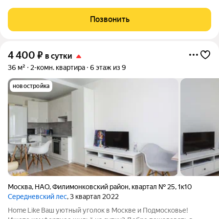
место, где вы чувствуете себя как дома. Добро пожаловать в
квартиры Счастливые метры! Двухкомнатная квартира для 6-х
Позвонить
гостей в МФК
4 400
₽
в сутки
36 м²
2-комн. квартира
6 этаж из 9
новостройка
Москва
,
НАО
,
Филимонковский район
,
квартал № 25
,
1к10
Середневский лес
, 3 квартал 2022
Home Like Ваш уютный уголок в Москве и Подмосковье!