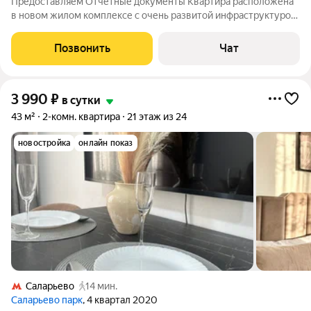
Предоставляем Отчетные документы Квартира расположена
в новом жилом комплексе с очень развитой инфраструктурой,
квартира вмещает от 1- 6 человек. Рядом расположена
станция метро Коммунарка метро Потапово.
Позвонить
Чат
Реабилитационный центр Ступени. Фуд Сити ТЦ
3 990
₽
в сутки
43 м²
2-комн. квартира
21 этаж из 24
новостройка
онлайн показ
Саларьево
14 мин.
Саларьево парк
, 4 квартал 2020