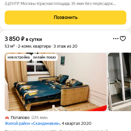
(ЦЕНТР Москвы-Красная площадь 35 мин без пересадок
-Сокольническая Красная ветка)! -Аэропорт Внуково -15 мин.
Авто. -Международный автовокзал Саларис 10 минут на авто
Позвонить
или 2 станции метро.
3 850
₽
в сутки
53 м²
2-комн. квартира
3 этаж из 20
новостройка
онлайн показ
Потапово
15 мин.
Жилой район «Скандинавия»
, 4 квартал 2020