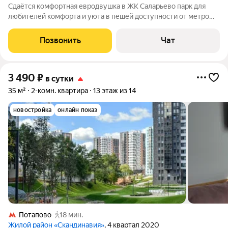
Сдаётся комфортная евродвушка в ЖК Саларьево парк для
любителей комфорта и уюта в пешей доступности от метро
Саларьево. Время прибытия - с 15.00 Время выезда - до 12:00
Ранний заезд и поздний выезд возможны, если не
Позвонить
Чат
пересекаются с потребностями
3 490
₽
в сутки
35 м²
2-комн. квартира
13 этаж из 14
новостройка
онлайн показ
Потапово
18 мин.
Жилой район «Скандинавия»
, 4 квартал 2020