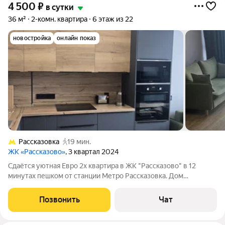
4 500
₽
в сутки
36 м²
2-комн. квартира
6 этаж из 22
новостройка
онлайн показ
Рассказовка
19 мин.
ЖК «Рассказово»
, 3 квартал 2024
Сдаётся уютная Евро 2х квартира в ЖК "Рассказово" в 12
минутах пешком от станции Метро Рассказовка. Дом
находится в очень экологичном месте, рядом с домом
Боровский и Ульяновский лесопарки - отсюда в ЖК Рассказово
Позвонить
Чат
идёт свежий и чистый воздух. Нa