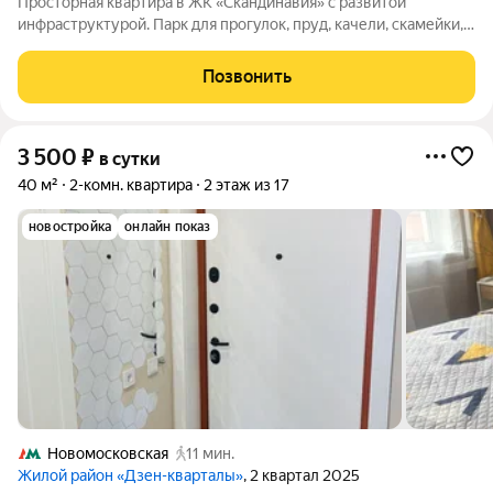
Просторная квартира в ЖК «Скандинавия» с развитой
инфpaструктуpой. Парк для прогулок, пруд, качели, скамейки,
игровые, спортивные площадки для детей, магазины, кофейни,
рестораны и маркетплейсы. Отчетные документы;
Позвонить
Круглосуточное заселение. В
3 500
₽
в сутки
40 м²
2-комн. квартира
2 этаж из 17
новостройка
онлайн показ
Новомосковская
11 мин.
Жилой район «Дзен-кварталы»
, 2 квартал 2025