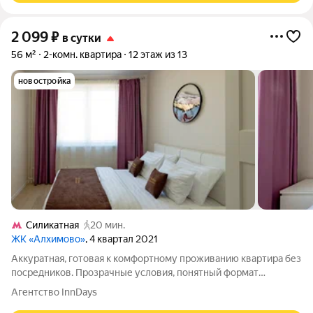
2 099
₽
в сутки
56 м²
2-комн. квартира
12 этаж из 13
новостройка
Силикатная
20 мин.
ЖК «Алхимово»
, 4 квартал 2021
Аккуратная, готовая к комфортному проживанию квартира без
посредников. Прозрачные условия, понятный формат
размещения. Подходит для командированных, гостей города и
Агентство InnDays
спокойного краткосрочного проживания. Формат: заехали