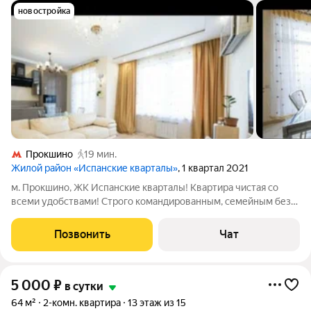
новостройка
Прокшино
19 мин.
Жилой район «Испанские кварталы»
, 1 квартал 2021
м. Прокшино, ЖК Испанские кварталы! Квартира чистая со
всеми удобствами! Строго командированным, семейным без
шумных вечеринок! Залог
Позвонить
Чат
5 000
₽
в сутки
64 м²
2-комн. квартира
13 этаж из 15