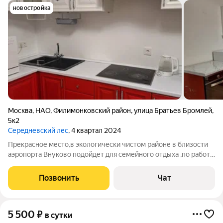
новостройка
Москва
,
НАО
,
Филимонковский район
,
улица Братьев Бромлей
,
5к2
Середневский лес
, 4 квартал 2024
Прекрасное место,в экологически чистом районе в близости
аэропорта Внуково подойдет для семейного отдыха ,по работе
можно с детьми магазины в шаговой доступности продукты
аптека парикмахерская ,винный магазин ,хозяйственный озон
Позвонить
Чат
и вайлберис в доме
5 500
₽
в сутки