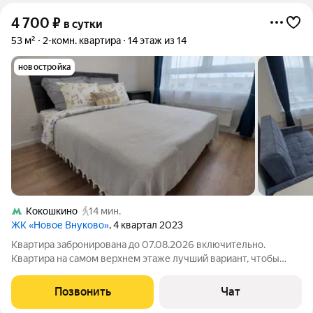
4 700
₽
в сутки
53 м²
2-комн. квартира
14 этаж из 14
новостройка
Кокошкино
14 мин.
ЖК «Новое Внуково»
, 4 квартал 2023
Квартира забронирована до 07.08.2026 включительно.
Квартира на самом верхнем этаже лучший вариант, чтобы
расслабиться, так как не будет соседей сверху, а панорамный
вид добавит релакса. Фактически 3 изолированных комнаты.
Позвонить
Чат
2х спальная кровать,