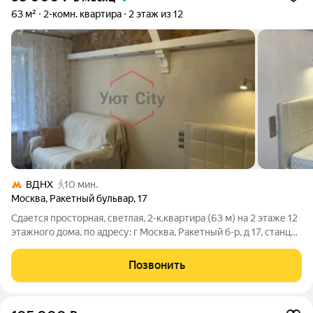
63 м²
2-комн. квартира
2 этаж из 12
ВДНХ
10 мин.
Москва
,
Ракетный бульвар
,
17
Сдается просторная, светлая, 2-к.квартира (63 м) на 2 этаже 12
этажного дома, по адресу: г Москва, Ракетный б-р, д 17, станция
метро ВДНХ. Квартира оборудована всем необходимым для
проживания, заезжай и живи. Преимущества расположения: В
Позвонить