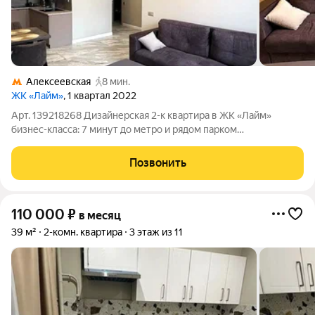
Алексеевская
8 мин.
ЖК «Лайм»
, 1 квартал 2022
Арт. 139218268 Дизайнерская 2-к квартира в ЖК «Лайм»
бизнес-класса: 7 минут до метро и рядом парком
"Сокольники". Описание: Сдается в долгосрочную аренду
стильная квартира с авторским дизайнерским ремонтом на 15-
Позвонить
м этаже в престижном ЖК бизнес-класса
110 000
₽
в месяц
39 м²
2-комн. квартира
3 этаж из 11