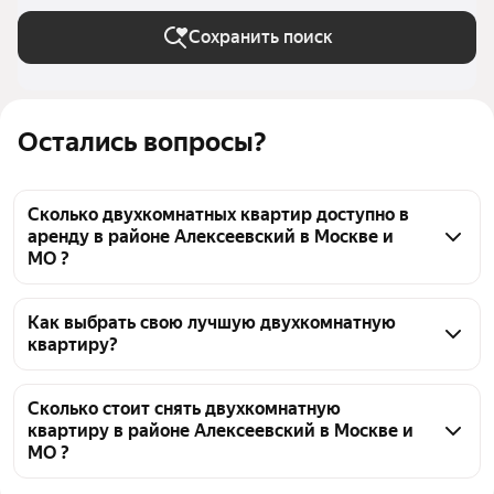
Москве и МО
Сохранить поиск
Остались вопросы?
Сколько двухкомнатных квартир доступно в
аренду в районе Алексеевский в Москве и
МО ?
На Яндекс Недвижимости в районе Алексеевский в 
Москве и МО доступно в аренду 30 двухкомнатных 
Как выбрать свою лучшую двухкомнатную
квартиру?
квартир, из них 28 объявлений от агентств
Чтобы снять 2-комнатную квартиру рядом с прудом 
в районе Алексеевский, воспользуйтесь удобными 
Сколько стоит снять двухкомнатную
квартиру в районе Алексеевский в Москве и
фильтрами и сортировкой для выбора среди 
МО ?
предложений в выбранном районе
Цена за квадратный метр
1 508 — 3 409 ₽