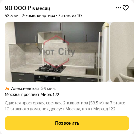
90 000
₽
в месяц
53,5 м²
2-комн. квартира
7 этаж из 10
Алексеевская
6 мин.
Москва
,
проспект Мира
,
122
Сдается просторная, светлая, 2-к.квартира (53.5 м) на 7 этаже
10 этажного дома, по адресу: г Москва, пр-кт Мира, д 122,
станция метро Алексеевская. Квартира оборудована всем
необходимым для проживания, заезжай и живи.
Позвонить
Преимущества расположения: В