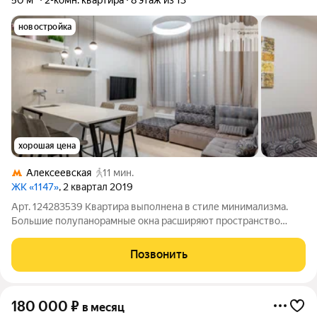
50 м²
2-комн. квартира
8 этаж из 13
новостройка
хорошая цена
Алексеевская
11 мин.
ЖК «1147»
, 2 квартал 2019
Арт. 124283539 Квартира выполнена в стиле минимализма.
Большие полупанорамные окна расширяют пространство
основной гостиной зоны (19 м2), совмещенной с кухонной
(посудомоечная машина, стиральная машина с сушкой,
Позвонить
дизайнерская вытяжка Elica, варочная
180 000
₽
в месяц