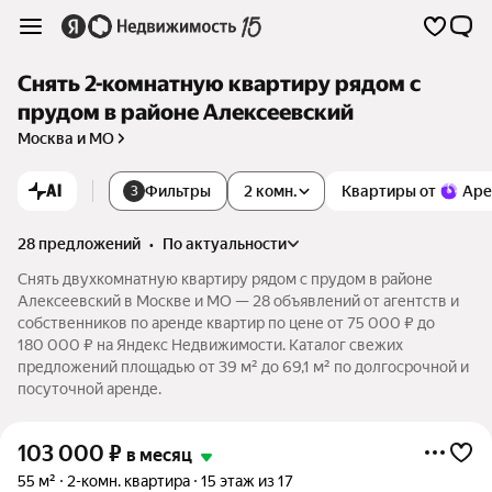
Снять 2-комнатную квартиру рядом с
прудом в районе Алексеевский
Москва и МО
AI
Фильтры
2 комн.
Квартиры от
Аре
3
28 предложений
•
по актуальности
Снять двухкомнатную квартиру рядом с прудом в районе
Алексеевский в Москве и МО — 28 объявлений от агентств и
собственников по аренде квартир по цене от 75 000 ₽ до
180 000 ₽ на Яндекс Недвижимости. Каталог свежих
предложений площадью от 39 м² до 69,1 м² по долгосрочной и
посуточной аренде.
103 000
₽
в месяц
55 м²
2-комн. квартира
15 этаж из 17