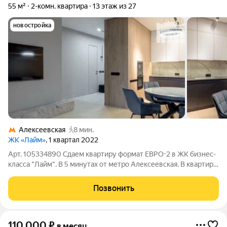
55 м²
2-комн. квартира
13 этаж из 27
новостройка
Алексеевская
8 мин.
ЖК «Лайм»
, 1 квартал 2022
Арт. 105334890 Сдаем квартиру формат ЕВРО-2 в ЖК бизнес-
класса "Лайм". В 5 минутах от метро Алексеевская. В квартире
сделан дизайнерский ремонт, были использованы
премиальные отделочные материалы. Полы - инженерная
Позвонить
доска Esta. Стены покрашены дорогой
110 000
₽
в месяц