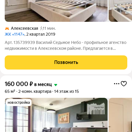
Алексеевская
11 мин.
ЖК «1147»
, 2 квартал 2019
Арт. 135739939 Василий Седьмое Небо - профильное агенство
недвижимости в Алексеевском районе. Предлагается в
аренду на долгий срок 2-комнатная квартира в доме бизнес-
класса ЖК "1147" Ранее не сдавалась - сдается впервые.
Позвонить
Планировка: - Гостиная с
160 000
₽
в месяц
65 м²
2-комн. квартира
14 этаж из 15
новостройка