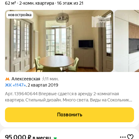
62 м²
2-комн. квартира
16 этаж из 21
новостройка
Алексеевская
11 мин.
ЖК «1147»
, 2 квартал 2019
Арт. 139640644 Впервые сдается в аренду 2-комнатная
квартира. Стильный дизайн. Много света. Виды на Сокольники.
Вместительная гардеробная. Вся необходимая техника.
Бойлер. В спальне очень удобный диван с ортопедическим
Позвонить
матрасом. Оперативные показы!
95 000
₽
в месяц