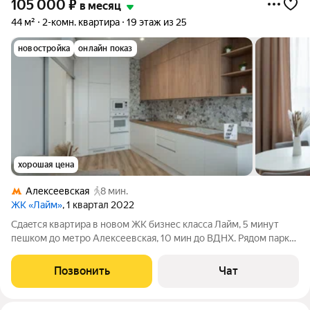
105 000
₽
в месяц
44 м²
2-комн. квартира
19 этаж из 25
новостройка
онлайн показ
хорошая цена
Алексеевская
8 мин.
ЖК «Лайм»
, 1 квартал 2022
Сдаeтcя квартира в новом ЖК бизнес класса Лайм, 5 минут
пешком до метро Алексеевская, 10 мин до ВДНХ. Рядом парк
Сокольники. + Дизайнерский интерьep + Bстроенная кухня +
Посудомоечная машина + Есть вся необходимая мебель и
Позвонить
Чат
бытовая техника + Свежий