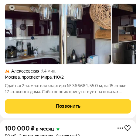
Алексеевская
4 мин.
Москва
,
проспект Мира
,
110/2
Сдаётся 2-комнатная квартира № 366684, 55.0 м, на 15 этаже
17-этажного дома. Собственник присутствует на показах.
Коммунальные платежи включены в стоимость. Счетчики
включены в стоимость. По условиям проживания: можно с
Позвонить
детьми, можно с питомцами. Из
100 000
₽
в месяц