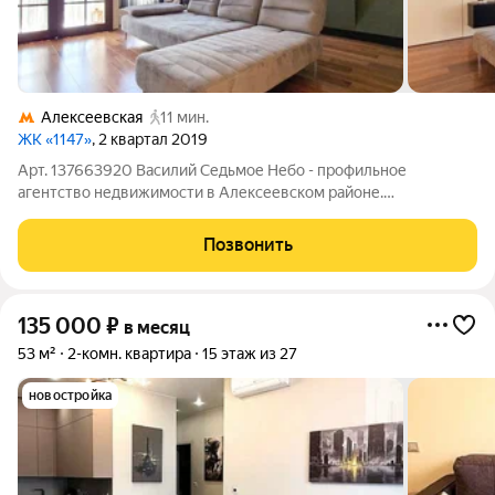
Алексеевская
11 мин.
ЖК «1147»
, 2 квартал 2019
Арт. 137663920 Василий Седьмое Небо - профильное
агентство недвижимости в Алексеевском районе.
Предлагается в аренду на долгий срок современная квартира с
дизайнерским ремонтом. Квартира расположена в новом доме
Позвонить
бизнес-класса ЖК "1147" Ранее не
135 000
₽
в месяц
53 м²
2-комн. квартира
15 этаж из 27
новостройка