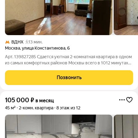
ВДНХ
13 мин.
Москва
,
улица Константинова
,
6
Арт. 139827285 Сдается уютная 2-комнатная квартира в одном
из самых комфортных районов Москвы всего в 1012 минутах
пешком от метро ВДНХ и Алексеевская. Квартира полностью
готова к проживанию и оснащена всей необходимой мебелью
Позвонить
и бытовой техникой.
105 000
₽
в месяц
45 м²
2-комн. квартира
8 этаж из 12