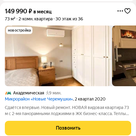
149 990
₽
в месяц
73 м²
2-комн. квартира
30 этаж из 36
новостройка
Академическая
9 мин.
Микрорайон «Новые Черемушки»
, 2 квартал 2020
Сдаётся впервые. Новый ремонт. НОВАЯ видовая квартира 73
м с 2-мя панорамными лоджиями в ЖК бизнес-класса. Теплые
полы, 3 кондиционера, шумоизоляция, посудомоечная и
стиральная машины, кофемашина, 2 санузла (душ и ванна).
Позвонить
Новая видовая двушка в ЖК