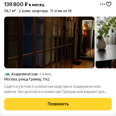
139 800
₽
в месяц
58,7 м²
2-комн. квартира
11 этаж из 18
Академическая
4 мин.
Москва
,
улица Гримау
,
11к2
Сдаётся уютная 2-комнатная квартира в Академическом
районе, без депозита и комиссии! Прекрасный вариант для
семьи с детьми! Удобная планировка: кухня, гостиная,
изолированная спальня, раздельный санузел и балкон,
Позвонить
который можно использовать как