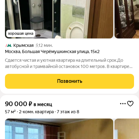
хорошая цена
Крымская
12 мин.
Москва
,
Большая Черёмушкинская улица
,
15к2
Сдается чистая и уютная квартира на длительный срок.До
автобусной и трамвайной остановок 100 метров. В квартире
есть все для очень комфортного проживания!Аренда
+коммуналка. Комиссия 70%..торг.
Позвонить
90 000
₽
в месяц
57 м²
2-комн. квартира
7 этаж из 8