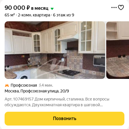
90 000
₽
в месяц
65 м²
2-комн. квартира
6 этаж из 9
Профсоюзная
4 мин.
Москва
,
Профсоюзная улица
,
20/9
Арт. 107469157 Дом кирпичный, сталинка. Все вопросы
обсуждаются. Двухкомнатная квартира в шаговой
доступности от метро Академическая, Профсоюзная. Потолки
более 3 метров. Встроенный кухонный гарнитур со всей
Позвонить
необходимой техникой. Окна выходят во