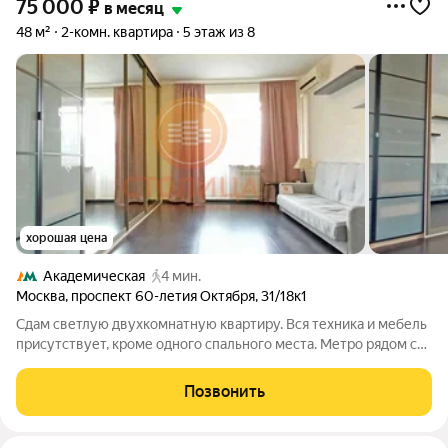
75 000
₽
в месяц
48 м²
2-комн. квартира
5 этаж из 8
хорошая цена
Академическая
4 мин.
Москва
,
проспект 60-летия Октября
,
31/18к1
Сдам светлую двухкомнатную квартиру. Вся техника и мебель
присутствует, кроме одного спального места. Метро рядом с
подъездом! В шаговой доступности несколько школ,
спортивный комплекс, остановки общественного транспорта,
Позвонить
парки, музей. В приоритете