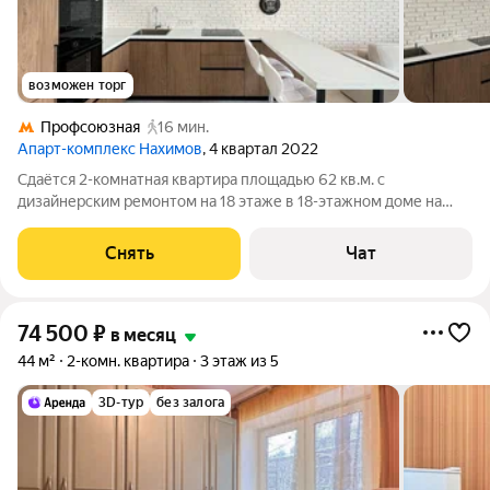
возможен торг
Профсоюзная
16 мин.
Апарт-комплекс Нахимов
, 4 квартал 2022
Сдаётся 2-комнатная квартира площадью 62 кв.м. с
дизайнерским ремонтом на 18 этаже в 18-этажном доме на
срок от 11 месяцев. Из техники есть: Телевизор Духовой шкаф
Стиральная машина Холодильник Посудомоечная машина
Снять
Чат
Кондиционер Микроволновка
74 500
₽
в месяц
44 м²
2-комн. квартира
3 этаж из 5
3D-тур
без залога