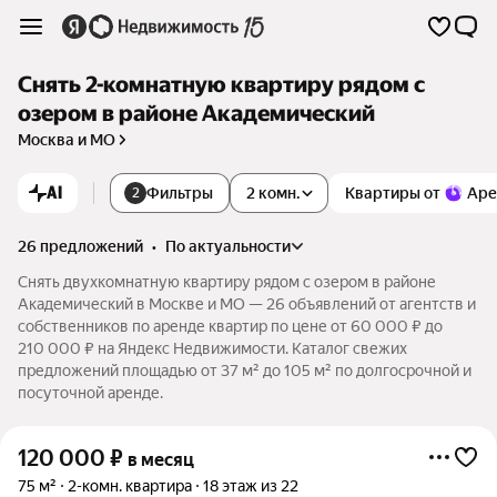
Снять 2-комнатную квартиру рядом с
озером в районе Академический
Москва и МО
AI
Фильтры
2 комн.
Квартиры от
Аре
2
26 предложений
•
по актуальности
Снять двухкомнатную квартиру рядом с озером в районе
Академический в Москве и МО — 26 объявлений от агентств и
собственников по аренде квартир по цене от 60 000 ₽ до
210 000 ₽ на Яндекс Недвижимости. Каталог свежих
предложений площадью от 37 м² до 105 м² по долгосрочной и
посуточной аренде.
120 000
₽
в месяц
75 м²
2-комн. квартира
18 этаж из 22