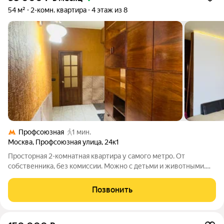
54 м²
2-комн. квартира
4 этаж из 8
Профсоюзная
1 мин.
Москва
,
Профсоюзная улица
,
24к1
Просторная 2-комнатная квартира у самого метро. От
собственника, без комиссии. Можно с детьми и животными.
Здравствуйте! Сдаю свою собственную квартиру на
длительный срок . Жильё светлое, тёплое и реально
Позвонить
просторное (54 м). Квартиру уже сдавал