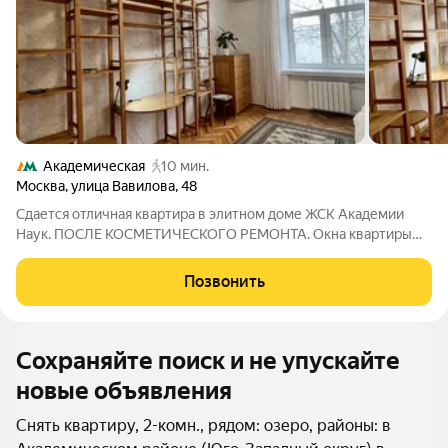
Академическая
10 мин.
Москва
,
улица Вавилова
,
48
Сдается отличная квартира в элитном доме ЖСК Академии
Наук. ПОСЛЕ КОСМЕТИЧЕСКОГО РЕМОНТА. Окна квартиры
выходят на Дарвиновский музей. Территория дома
охраняемая. Стоянка за шлагбаумом. Имеется необходимая
Позвонить
мебель и техника для комфортного проживания.
Сохраняйте поиск и не упускайте
новые объявления
Снять квартиру, 2-комн., рядом: озеро, районы: в