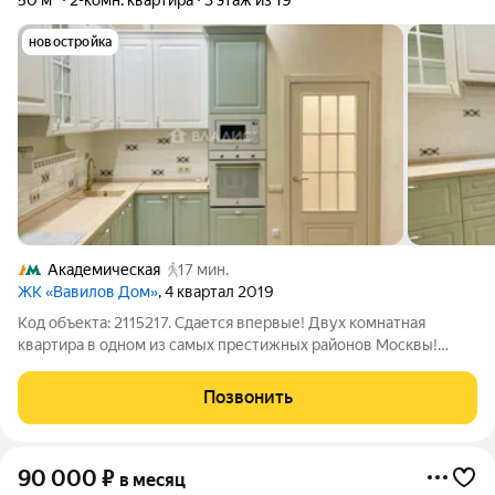
50 м²
2-комн. квартира
3 этаж из 19
новостройка
Академическая
17 мин.
ЖК «Вавилов Дом»
, 4 квартал 2019
Код объекта: 2115217. Сдается впервые! Двух комнатная
квартира в одном из самых престижных районов Москвы!
Вавилов Дом ЖК Бизнес класса! Представляем вашему
вниманию просторную квартиру в идеальном состоянии и
Позвонить
свежим ремонтом. Теплые полы - прихожая,
90 000
₽
в месяц