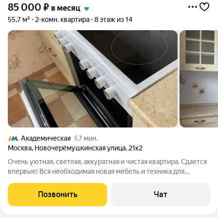
85 000
₽
в месяц
55,7 м²
2-комн. квартира
8 этаж из 14
Академическая
7 мин.
Москва
,
Новочерёмушкинская улица
,
21к2
Очень уютная, светлая, аккуратная и чистая квартира. Сдается
впервые! Вся необходимая новая мебель и техника для
комфортного проживания. Окна на две стороны, комнаты
изолированные - 17,6 и 14,4 метров, просторный раздельный
Позвонить
Чат
санузел, застекленная