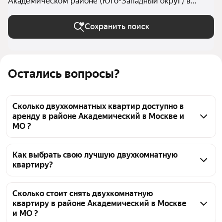
Академическом районе (Юго-Западный округ) в
Москве и МО
Сохранить поиск
Остались вопросы?
Сколько двухкомнатных квартир доступно в
аренду в районе Академический в Москве и
МО ?
На Яндекс Недвижимости в районе Академический 
в Москве и МО доступно в аренду 30 
Как выбрать свою лучшую двухкомнатную
квартиру?
двухкомнатных квартир, из них 2 объявления от 
собственников, 24 объявления от агентств
Чтобы снять 2-комнатную квартиру рядом с озером 
в районе Академический, воспользуйтесь 
Сколько стоит снять двухкомнатную
квартиру в районе Академический в Москве
удобными фильтрами и сортировкой для выбора 
и МО ?
среди предложений в выбранном районе