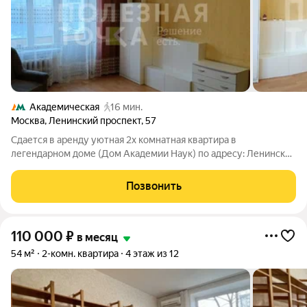
Академическая
16 мин.
Москва
,
Ленинский проспект
,
57
Сдается в аренду уютная 2х комнатная квартира в
легендарном доме (Дом Академии Наук) по адресу: Ленинский
проспект, д. 57. Это идеальное место для тех, кто ценит
классическую московскую архитектуру, надежность и
Позвонить
премиальную локацию, добропорядочное
110 000
₽
в месяц
54 м²
2-комн. квартира
4 этаж из 12