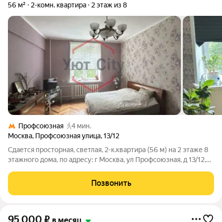
56 м²
2-комн. квартира
2 этаж из 8
Профсоюзная
4 мин.
Москва
,
Профсоюзная улица
,
13/12
Сдается просторная, светлая, 2-к.квартира (56 м) на 2 этаже 8
этажного дома, по адресу: г Москва, ул Профсоюзная, д 13/12,
станция метро Профсоюзная. Квартира оборудована всем
необходимым для проживания, заезжай и живи. Развитая
Позвонить
инфраструктура. В
95 000
₽
в месяц