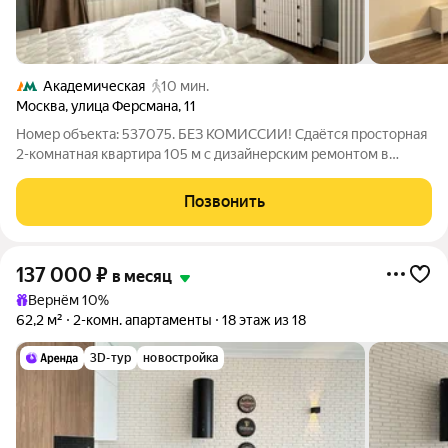
Академическая
10 мин.
Москва
,
улица Ферсмана
,
11
Номер объекта: 537075. БЕЗ КОМИССИИ! Сдаётся просторная
2-комнатная квартира 105 м с дизайнерским ремонтом в
элитном доме. Квартира полностью готова к заезду: сделан
свежий ремонт, в котором ещё никто не жил вы будете
Позвонить
первыми жильцами. Всё новое и
137 000
₽
в месяц
Вернём 10%
62,2 м²
2-комн. апартаменты
18 этаж из 18
3D-тур
новостройка