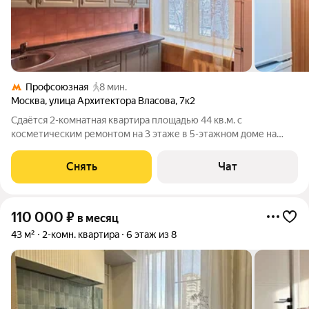
Профсоюзная
8 мин.
Москва
,
улица Архитектора Власова
,
7к2
Сдаётся 2-комнатная квартира площадью 44 кв.м. с
косметическим ремонтом на 3 этаже в 5-этажном доме на
срок от 11 месяцев. Из техники есть: Стиральная машина
Холодильник Дом - кирпичный, окна выходят во двор. Во
Снять
Чат
дворе есть бесплатная парковка.
110 000
₽
в месяц
43 м²
2-комн. квартира
6 этаж из 8