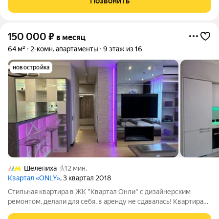
Позвонить
планировку: просторную
150 000
₽
в месяц
64 м²
2-комн. апартаменты
9 этаж из 16
новостройка
Шелепиха
12 мин.
Квартал «ONLY»
, 3 квартал 2018
Стильная квартира в ЖК "Квартал Онли" с дизайнерским
ремонтом, делали для себя, в аренду не сдавалась! Квартира
полностью укомплектована для комфортного проживания и