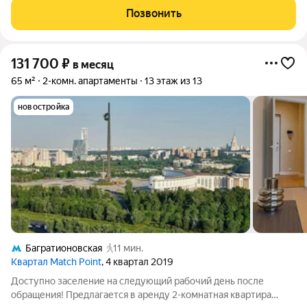
потолками площадью 51 м2, расположенная на тринадцатом
Позвонить
этаже нового арендного дома Матч Поинт.
131 700
₽
в месяц
65 м²
2-комн. апартаменты
13 этаж из 13
новостройка
Багратионовская
11 мин.
Квартал Match Point
, 4 квартал 2019
Доступно заселение на следующий рабочий день после
обращения! Предлагается в аренду 2-комнатная квартира