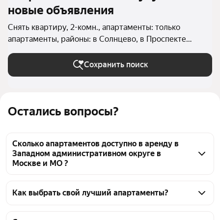
новые объявления
Снять квартиру, 2-комн., апартаменты: только
апартаменты, районы: в Солнцево, в Проспекте
Вернадского, в Кунцево, в Тропарёво-Никулино, в
Очаково-Матвеевском, в Дорогомилово, в Фили-
Сохранить поиск
Давыдково, в Можайском районе, в Ново-
Переделкино, в Раменках, в Крылатском, во Внуково,
в Филёвском Парке в Москве и МО
Остались вопросы?
Сколько апартаментов доступно в аренду в
Западном административном округе в
Москве и МО ?
На Яндекс Недвижимости в Западном 
административном округе в Москве и МО доступно 
Как выбрать свой лучший апартаменты?
в аренду 70 апартаментов, из них 70 объявлений 
Чтобы снять 2-комнатные апартаменты в ЗАО, 
от агентств