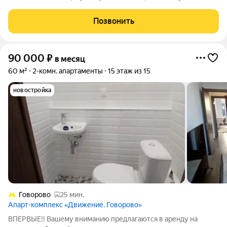
ДУШЕВОЙ КАБИНОЙ КОНДИЦИОНЕР Телевизор. Стиральная
машина. Двухкамерный холодильник. Электрическая варочная
Позвонить
панель. Духовой шкаф Двуспальная кровать. 2
90 000
₽
в месяц
60 м²
2-комн. апартаменты
15 этаж из 15
новостройка
Говорово
25 мин.
Апарт-комплекс «Движение. Говорово»
ВПЕРВЫЕ!! Вашему вниманию предлагаются в аренду на