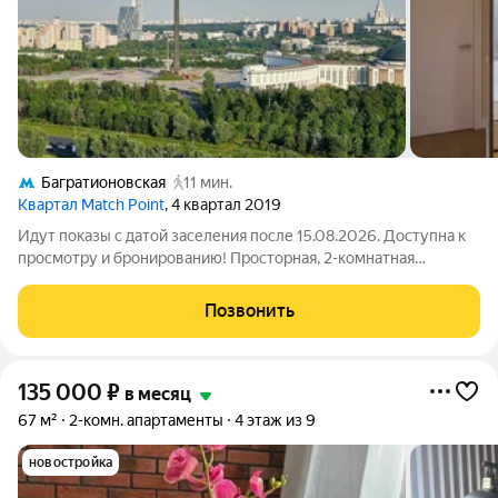
Багратионовская
11 мин.
Квартал Match Point
, 4 квартал 2019
Идут показы с датой заселения после 15.08.2026. Доступна к
просмотру и бронированию! Просторная, 2-комнатная
квартира №3157 с гардеробной, евро- планировка (кухня-
гостиная + спальня+ санузел), с высокими потолками,
Позвонить
площадью 47 м2, расположенная на
135 000
₽
в месяц
67 м²
2-комн. апартаменты
4 этаж из 9
новостройка