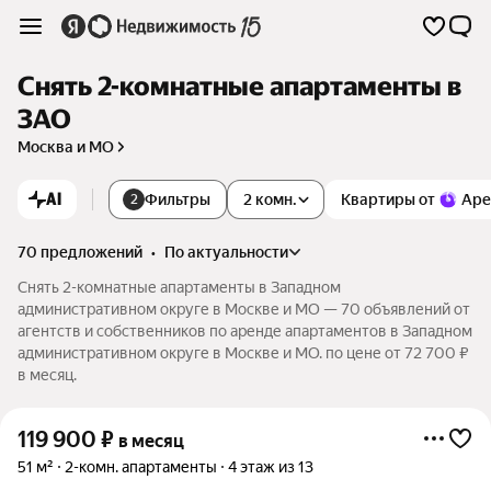
Снять 2-комнатные апартаменты в
ЗАО
Москва и МО
AI
Фильтры
2 комн.
Квартиры от
Аре
2
70 предложений
•
по актуальности
Снять 2-комнатные апартаменты в Западном
административном округе в Москве и МО — 70 объявлений от
агентств и собственников по аренде апартаментов в Западном
административном округе в Москве и МО. по цене от 72 700 ₽
в месяц.
119 900
₽
в месяц
51 м²
2-комн. апартаменты
4 этаж из 13