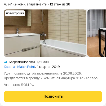
45 м²
2-комн. апартаменты
12 этаж из 28
новостройка
Багратионовская
11 мин.
Квартал Match Point
, 4 квартал 2019
Идут показы с датой заселения после 20.08.2026.
Предлагается в аренду 2-комнатная квартира №3259 с евро
планировкой (кухня-гостиная + 1 спальня) с высокими
Агентство ДОМ РФ
потолками площадью 45 м2, расположенная на двенадцатом
этаже нового арендного дома Матч Поинт.
Позвонить