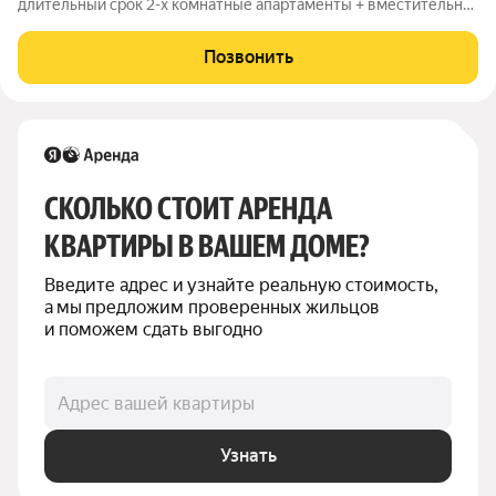
длительный срок 2-х комнатные апартаменты + вместительная
уютная кухня с потрясающим панорамным видом на лесной
массив (вид, как зеленая река), последний этаж; минимум
Позвонить
соседей; окна расположены на 2
СКОЛЬКО СТОИТ АРЕНДА 
КВАРТИРЫ В ВАШЕМ ДОМЕ?
Введите адрес и узнайте реальную стоимость, 
а мы предложим проверенных жильцов 
и поможем сдать выгодно
Адрес вашей квартиры
Узнать