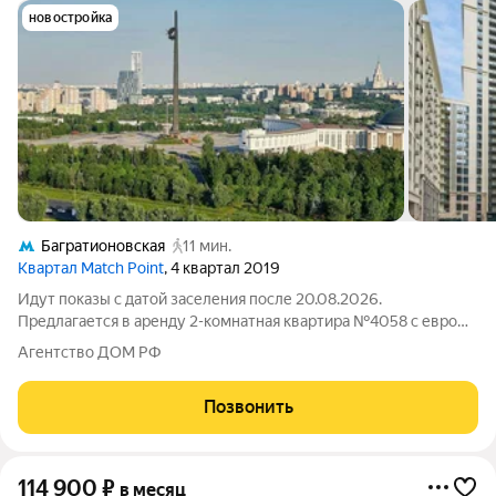
новостройка
Багратионовская
11 мин.
Квартал Match Point
, 4 квартал 2019
Идут показы с датой заселения после 20.08.2026.
Предлагается в аренду 2-комнатная квартира №4058 с евро
планировкой (кухня-гостиная + 1 спальня) с высокими
Агентство ДОМ РФ
потолками и приятным видом на обустроенный внутренний
двор площадью 51 м2, расположенная на
Позвонить
114 900
₽
в месяц