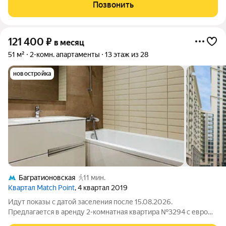
высокими потолками площадью 49 м2, расположенная на
Позвонить
тринадцатом этаже нового арендного
121 400
₽
в месяц
51 м²
2-комн. апартаменты
13 этаж из 28
новостройка
Багратионовская
11 мин.
Квартал Match Point
, 4 квартал 2019
Идут показы с датой заселения после 15.08.2026.
Предлагается в аренду 2-комнатная квартира №3294 с евро
планировкой (кухня-гостиная + 1 спальня) с высокими