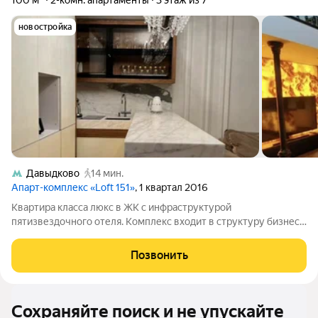
100 м²
2-комн. апартаменты
3 этаж из 7
новостройка
Давыдково
14 мин.
Апарт-комплекс «Loft 151»
, 1 квартал 2016
Квартира класса люкс в ЖК с инфраструктурой
пятизвездочного отеля. Комплекс входит в структуру бизнес-
центра «Верейская плаза», полный доступ для жильцов к
инфраструктуре, включающей фитнес-клуб с бассейном,
Позвонить
салон красоты, несколько магазинов,
Сохраняйте поиск и не упускайте