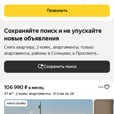
Тропарево-Никулино Ближайшая станция метро: - Озерная 1
600м.; Расположена в ЖК «Ситимикc» на 5 этаже 21 этажного
Позвонить
здания. Общая площадь
Сохраняйте поиск и не упускайте
новые объявления
Снять квартиру, 2-комн., апартаменты: только
апартаменты, районы: в Солнцево, в Проспекте
Вернадского, в Кунцево, в Тропарёво-Никулино, в
Очаково-Матвеевском, в Дорогомилово, в Фили-
Сохранить поиск
Давыдково, в Можайском районе, в Ново-
Переделкино, в Раменках, в Крылатском, во Внуково,
в Филёвском Парке в Москве и МО
106 990
₽
в месяц
47 м²
2-комн. апартаменты
8 этаж из 28
новостройка