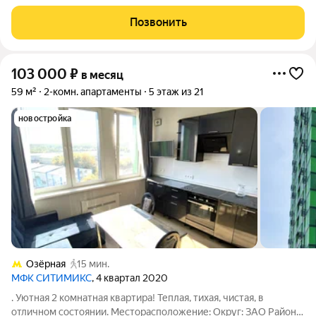
планировкой (кухня-гостиная + 1 спальня), высокими
потолками площадью 46 м2, расположенная на четвертом
Позвонить
этаже нового арендного дома класса Матч
103 000
₽
в месяц
59 м²
2-комн. апартаменты
5 этаж из 21
новостройка
Озёрная
15 мин.
МФК СИТИМИКС
, 4 квартал 2020
. Уютная 2 комнатная квартира! Теплая, тихая, чистая, в
отличном состоянии. Месторасположение: Округ: ЗАО Район: