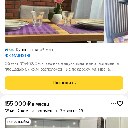
Кунцевская
5 мин.
ЖК MAINSTREET
Объект №5462. Эксклюзивные двухкомнатные апартаменты
площадью 67 кв.м, расположенные по адресу: ул. Ивана
Франко, 6 (4 этаж, 9-этажного дома). Это идеальный выбор для
тех, кто ценит комфорт, стиль и безопасность. Преимущества:
Позвонить
Дизайнерский ремонт:
155 000
₽
в месяц
58 м²
2-комн. апартаменты
3 этаж из 28
новостройка