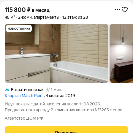
115 800
₽
в месяц
45 м²
2-комн. апартаменты
12 этаж из 28
новостройка
Багратионовская
11 мин.
Квартал Match Point
, 4 квартал 2019
Идут показы с датой заселения после 11.08.2026.
Предлагается в аренду 2-комнатная квартира №3265 с евро
планировкой (кухня-гостиная + 1 спальня) с высокими
Агентство ДОМ РФ
потолками площадью 45 м2, расположенная на двенадцатом
этаже нового арендного дома Матч Поинт.
Позвонить