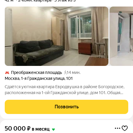
42 м²
2-комн. квартира
3 этаж из 5
Преображенская площадь
14 мин.
Москва
,
1-я Гражданская улица
,
101
Сдаётся уютная квартира Евродвушка в районе Богородское,
расположенная на 1-ой Гражданской улице, дом 101. Общая
площадь квартиры составляет 42 кв.м, расположена на 3 этаже
5-этажного кирпичного дома. В квартире выполнен
Позвонить
качественный современный
50 000
₽
в месяц