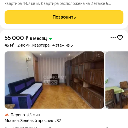
квартира 44,7 кв.м. Квартира расположена на 2 этаже 5
этажного дома. Полностью меблирована всё готово для
комфортного проживания. Есть вся необходимая техника:
Позвонить
холодильник, стиральная
55 000
₽
в месяц
45 м²
2-комн. квартира
4 этаж из 5
Перово
5 мин.
Москва
,
Зелёный проспект
,
37