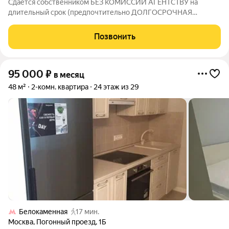
Сдается собственником БЕЗ КОМИССИИ АГЕНТСТВУ на
длительный срок (предпочтительно ДОЛГОСРОЧНАЯ
АРЕНДА от одного года)). договор на 11 месяцев с
пролонгацией. Оперативный показ. ЧИСТАЯ и ТЕПЛАЯ 2 -х
Позвонить
комнатная квартира (1 этаж с решетками) в 8-10
95 000
₽
в месяц
48 м²
2-комн. квартира
24 этаж из 29
Белокаменная
17 мин.
Москва
,
Погонный проезд
,
1Б