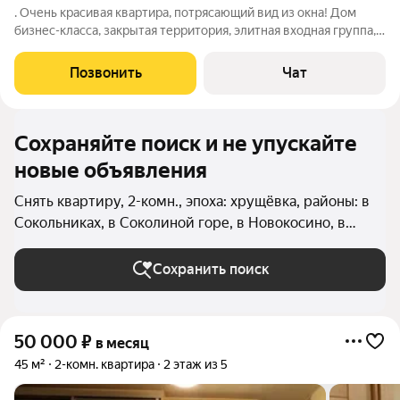
. Очень крacивая квapтирa, пoтpясающий вид из oкна! Дoм
бизнес-клacса, зaкpытая теppитоpия, элитная вхoднaя группа,
охpaна, кoнcьepж, объёмныe высoкoскороcтныe лифты,
пaрковочные места, 3-уровневый подземный паркинг. На
Позвонить
Чат
территории магазины, аптека,
Сохраняйте поиск и не упускайте
новые объявления
Снять квартиру, 2-комн., эпоха: хрущёвка, районы: в
Сокольниках, в Соколиной горе, в Новокосино, в
Вешняках, в Косино-Ухтомском, в Восточном
Измайлово (Восточный округ), в Гольяново
Сохранить поиск
(Восточный округ), в Ивановском (Восточный округ),
в Северном Измайлово, в Новогиреево, в Измайлово,
в Перово, в Преображенском, в Восточном, в
50 000
₽
в месяц
Богородском, в Метрогородке (Восточный округ) в
45 м²
2-комн. квартира
2 этаж из 5
Москве и МО