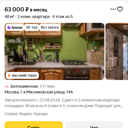
63 000
₽
в месяц
48 м²
2-комн. квартира
4 этаж из 5
3D-тур
без залога
высокий спрос
Белокаменная
17 мин.
Москва
,
1-я Мясниковская улица
,
14А
Заезд возможен с 27.08.2026. Сдаётся 2-комнатная квартира
площадью 48 кв.м.на 4 этаже в 5-этажном доме Подходит для
комфортного проживания на длительный срок. Подробно
Сервис Яндекс Аренда
ознакомиться с обустройством можно по фото. Из окон
открывается вид на развитый
Снять
Чат