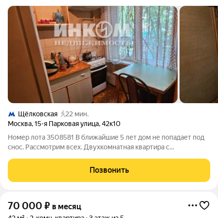
Щёлковская
22 мин.
Москва
,
15-я Парковая улица
,
42к10
Номер лота 3508581 В ближайшие 5 лет дом не попадает под
снос. Рассмотрим всех. Двухкомнатная квартира с
изолированными комнатами. Высокий первый этаж. Есть
мебель и бытовая техника. Санузел совмещенный. Сантехника
Позвонить
в рабочем состоянии. Развитая
70 000
₽
в месяц