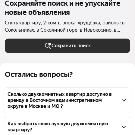
Сохраняйте поиск и не упускайте
новые объявления
Снять квартиру, 2-комн., эпоха: хрущёвка, районы: в
Сокольниках, в Соколиной горе, в Новокосино, в
Вешняках, в Косино-Ухтомском, в Восточном
Измайлово (Восточный округ), в Гольяново
Сохранить поиск
(Восточный округ), в Ивановском (Восточный округ),
в Северном Измайлово, в Новогиреево, в Измайлово,
в Перово, в Преображенском, в Восточном, в
Остались вопросы?
Богородском, в Метрогородке (Восточный округ) в
Москве и МО
Сколько двухкомнатных квартир доступно в
аренду в Восточном административном
округе в Москве и МО ?
На Яндекс Недвижимости в Восточном 
административном округе в Москве и МО доступно 
Как выбрать свою лучшую двухкомнатную
квартиру?
в аренду 20 двухкомнатных квартир, из них 1 