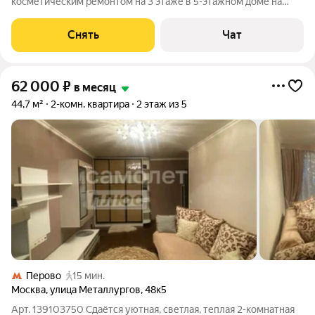
косметическим ремонтом на 3 этаже в 5-этажном доме на
срок от 11 месяцев. Из техники есть: Духовой шкаф
Холодильник Дом - кирпичный, окна выходят во двор. Во
Снять
Чат
дворе есть бесплатная парковка.
62 000
₽
в месяц
44,7 м²
2-комн. квартира
2 этаж из 5
Перово
15 мин.
Москва
,
улица Металлургов
,
48к5
Арт. 139103750 Сдаётся уютная, светлая, теплая 2-комнатная