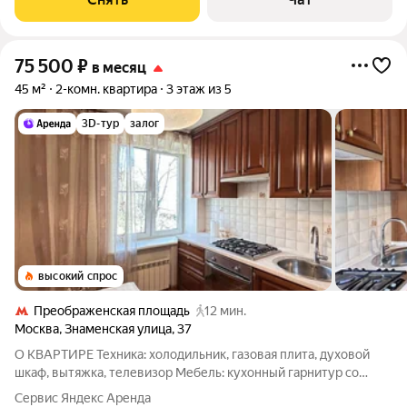
75 500
₽
в месяц
45 м²
2-комн. квартира
3 этаж из 5
3D-тур
залог
высокий спрос
Преображенская площадь
12 мин.
Москва
,
Знаменская улица
,
37
О КВАРТИРЕ Техника: холодильник, газовая плита, духовой
шкаф, вытяжка, телевизор Мебель: кухонный гарнитур со
встроенной техникой, раздвижной обеденный стол, 4
Сервис Яндекс Аренда