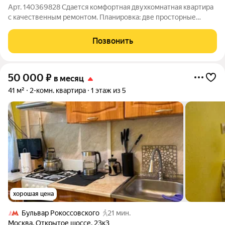
Арт. 140369828 Сдается комфортная двухкомнатная квартира
с качественным ремонтом. Планировка: две просторные
комнаты, кухня, совмещенные ванная и туалет. Квартира
полностью меблирована и оснащена техникой для
Позвонить
комфортного проживания. Из техники
50 000
₽
в месяц
41 м²
2-комн. квартира
1 этаж из 5
хорошая цена
Бульвар Рокоссовского
21 мин.
Москва
,
Открытое шоссе
,
23к3