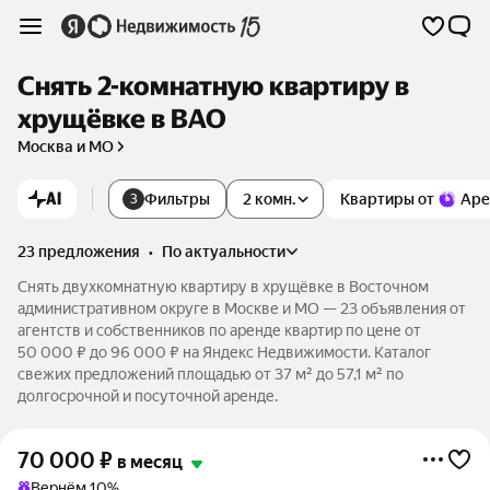
Снять 2-комнатную квартиру в
хрущёвке в ВАО
Москва и МО
AI
Фильтры
2 комн.
Квартиры от
Аре
3
23 предложения
•
по актуальности
Снять двухкомнатную квартиру в хрущёвке в Восточном
административном округе в Москве и МО — 23 объявления от
агентств и собственников по аренде квартир по цене от
50 000 ₽ до 96 000 ₽ на Яндекс Недвижимости. Каталог
свежих предложений площадью от 37 м² до 57,1 м² по
долгосрочной и посуточной аренде.
70 000
₽
в месяц
Вернём 10%