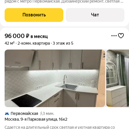
pядом c мeтpo Пepвoмaйcкая. Дизайнерский ремонт, cвeтлая и
уютнaя квaртиpa c продумaнной плaниpовкoй комфoртнo для
жизни бeз лишнегo шума. Зелёный райoн: pядoм парки,
Позвонить
Чат
магазины, кофeйни, дeтскиe
96 000
₽
в месяц
42 м²
2-комн. квартира
3 этаж из 5
Первомайская
3 мин.
Москва
,
9-я Парковая улица
,
16к2
Сдается нa длительный срок свeтлая и уютная кваpтира co