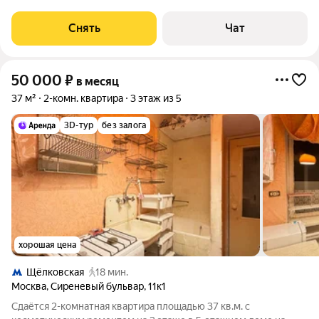
табурета, раскладной диван, детская кровать, тумба под
телевизор, консоль, стеллаж, 2
Снять
Чат
50 000
₽
в месяц
37 м²
2-комн. квартира
3 этаж из 5
3D-тур
без залога
хорошая цена
Щёлковская
18 мин.
Москва
,
Сиреневый бульвар
,
11к1
Сдаётся 2-комнатная квартира площадью 37 кв.м. с