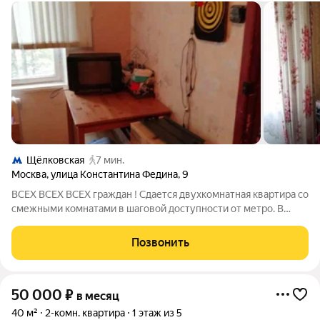
Щёлковская
7 мин.
Москва
,
улица Константина Федина
,
9
ВСЕХ ВСЕХ ВСЕХ граждан ! Сдается двухкомнатная квартира со
смежными комнатами в шаговой доступности от метро. В
комнате мебели минимум. Кухонный гарнитур со всем
набором бытовой техники . Санузел совместный. Балкон.
Позвонить
Длительный срок аренды. По всем
50 000
₽
в месяц
40 м²
2-комн. квартира
1 этаж из 5