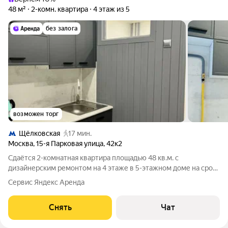
48 м²
2-комн. квартира
4 этаж из 5
без залога
возможен торг
Щёлковская
17 мин.
Москва
,
15-я Парковая улица
,
42к2
Сдаётся 2-комнатная квартира площадью 48 кв.м. с
дизайнерским ремонтом на 4 этаже в 5-этажном доме на срок
от 11 месяцев. Из техники есть: Духовой шкаф Стиральная
Сервис Яндекс Аренда
машина Холодильник Дом - панельный. Коммунальные услуги
по счетчикам оплачиваются
Снять
Чат