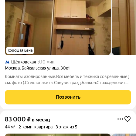
хорошая цена
Щёлковская
10 мин.
Москва
,
Байкальская улица
,
30к1
Комнаты изолированные.Вся мебель и техника современные(
см. фото ).Стеклопакеты.Санузел разд.Балкон.Страх.депозит
можно разбить.На длит.срок.
Позвонить
83 000
₽
в месяц
44 м²
2-комн. квартира
3 этаж из 5