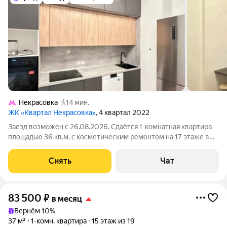
Некрасовка
14 мин.
ЖК «Квартал Некрасовка»
, 4 квартал 2022
Заезд возможен с 26.08.2026. Сдаётся 1-комнатная квартира
площадью 36 кв.м. с косметическим ремонтом на 17 этаже в
23-этажном доме на срок от 11 месяцев. Из техники есть:
Телевизор Духовой шкаф Стиральная машина Холодильник
Снять
Чат
Посудомоечная машина
83 500
₽
в месяц
Вернём 10%
37 м²
1-комн. квартира
15 этаж из 19