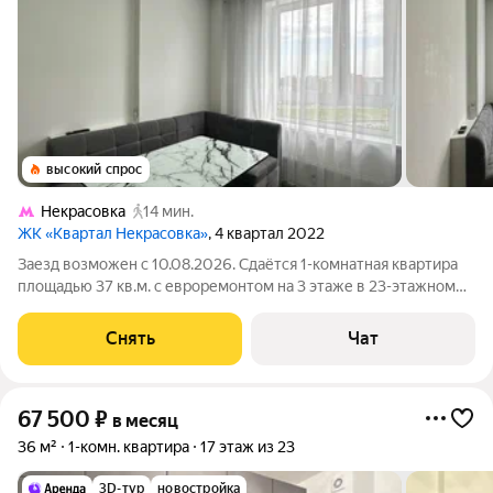
высокий спрос
Некрасовка
14 мин.
ЖК «Квартал Некрасовка»
, 4 квартал 2022
Заезд возможен с 10.08.2026. Сдаётся 1-комнатная квартира
площадью 37 кв.м. с евроремонтом на 3 этаже в 23-этажном
доме на срок от 11 месяцев. Из техники есть: Телевизор
Духовой шкаф Стиральная машина Сушильная машина
Снять
Чат
Холодильник Посудомоечная
67 500
₽
в месяц
36 м²
1-комн. квартира
17 этаж из 23
3D-тур
новостройка