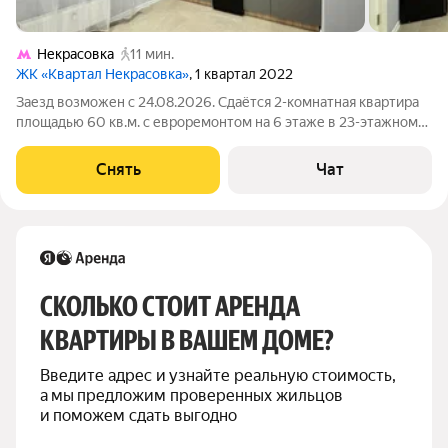
Некрасовка
11 мин.
ЖК «Квартал Некрасовка»
, 1 квартал 2022
Заезд возможен с 24.08.2026. Сдаётся 2-комнатная квартира
площадью 60 кв.м. с евроремонтом на 6 этаже в 23-этажном
доме на срок от 11 месяцев. Из техники есть: Телевизор
Духовой шкаф Стиральная машина Холодильник Дом -
Снять
Чат
монолитный, окна выходят во
СКОЛЬКО СТОИТ АРЕНДА 
КВАРТИРЫ В ВАШЕМ ДОМЕ?
Введите адрес и узнайте реальную стоимость, 
а мы предложим проверенных жильцов 
и поможем сдать выгодно