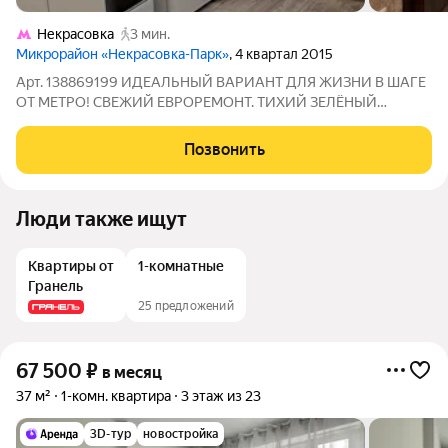
Некрасовка
3 мин.
Микрорайон «Некрасовка-Парк»
, 4 квартал 2015
Арт. 138869199 ИДЕАЛЬНЫЙ ВАРИАНТ ДЛЯ ЖИЗНИ В ШАГЕ
ОТ МЕТРО! СВЕЖИЙ ЕВРОРЕМОНТ. ТИХИЙ ЗЕЛЁНЫЙ
РАЙОН. ВСЁ РЯДОМ. Представьте: вы выходите из подъезда,
через 5 минут пешком и вы уже в метро Некрасовка. Никаких
Позвонить
пересадок на автобус, никаких пробок.
Люди также ищут
Квартиры от
1-комнатные
Гранель
25 предложений
67 500
₽
в месяц
37 м²
1-комн. квартира
3 этаж из 23
3D-тур
новостройка