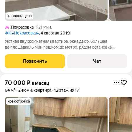
хорошая цена
Некрасовка
21 мин.
ЖК «Некрасовка»
, 4 квартал 2019
Уютная двухкомнатная квартира, окна двор, большая
де.площадка,15 мин пешком до метро, рядом остановка
общественного транспорта, школы, дет. сады , магазины.
Стиральная машина, кондиционер, телевизор.БЕЗ
Позвонить
Чат
ЖИВОТНЫХ!!!.Ответственной добропорядочной
70 000
₽
в месяц
64 м²
2-комн. квартира
12 этаж из 17
новостройка