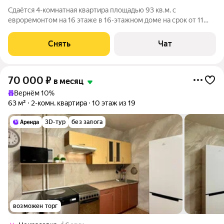
Сдаётся 4-комнатная квартира площадью 93 кв.м. с
евроремонтом на 16 этаже в 16-этажном доме на срок от 11
месяцев. Из техники есть: Телевизор Духовой шкаф
Стиральная машина Холодильник Микроволновка Дом -
Снять
Чат
монолитный, окна выходят во двор. В
70 000
₽
в месяц
Вернём 10%
63 м²
2-комн. квартира
10 этаж из 19
3D-тур
без залога
возможен торг