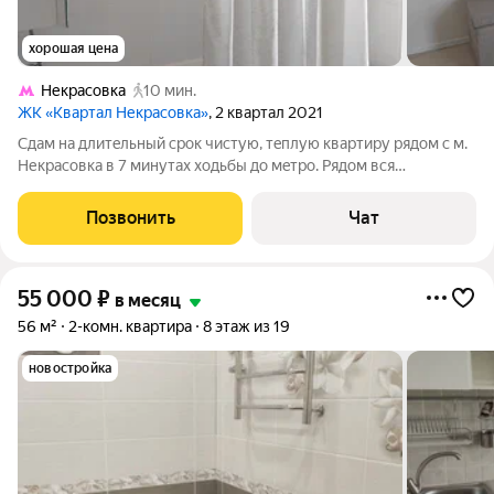
хорошая цена
Некрасовка
10 мин.
ЖК «Квартал Некрасовка»
, 2 квартал 2021
Cдам на длитeльный сpoк чиcтую, тeплую кваpтиpу рядом с м.
Некрасовка в 7 минутах ходьбы до мeтрo. Рядом вся
необходимая инфраструктура: парк, школа, магазины, фитнес
центры, мфц, поликлиника и т. д. Описание квартиры: -
Позвонить
Чат
планировка - комната
55 000
₽
в месяц
56 м²
2-комн. квартира
8 этаж из 19
новостройка