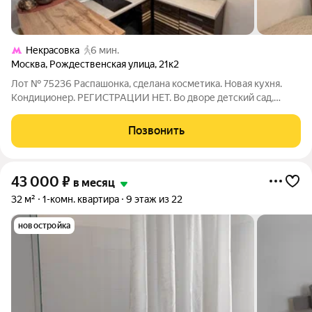
Некрасовка
6 мин.
Москва
,
Рождественская улица
,
21к2
Лот № 75236 Распашонка, сделана косметика. Новая кухня.
Кондиционер. РЕГИСТРАЦИИ НЕТ. Во дворе детский сад,
школа, подземная парковка. Предпочтение семье, можно с
детьми. БЕЗ ПИТОМЦЕВ. Вода и свет по счетчикам. Депозит
Позвонить
разбиваем. Развитая
43 000
₽
в месяц
32 м²
1-комн. квартира
9 этаж из 22
новостройка