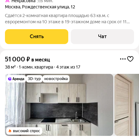
Некрасовка
6 мин.
Москва
,
Рождественская улица
,
12
Сдаётся 2-комнатная квартира площадью 63 кв.м. с
евроремонтом на 10 этаже в 19-этажном доме на срок от 11
месяцев. Из техники есть: Телевизор Духовой шкаф
Стиральная машина Холодильник Посудомоечная машина
Снять
Чат
Кондиционер Пылесос Дом - панельный,
51 000
₽
в месяц
38 м²
1-комн. квартира
4 этаж из 17
3D-тур
новостройка
высокий спрос