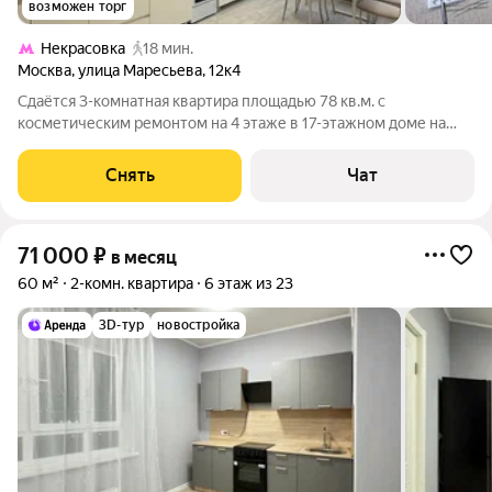
возможен торг
Некрасовка
18 мин.
Москва
,
улица Маресьева
,
12к4
Сдаётся 3-комнатная квартира площадью 78 кв.м. с
косметическим ремонтом на 4 этаже в 17-этажном доме на
срок от 11 месяцев. Из техники есть: Телевизор Духовой шкаф
Стиральная машина Холодильник Микроволновка Дом -
Снять
Чат
панельный, окна выходят во двор
71 000
₽
в месяц
60 м²
2-комн. квартира
6 этаж из 23
3D-тур
новостройка