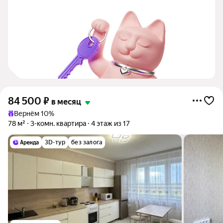
84 500
₽
в месяц
Вернём 10%
78 м²
3-комн. квартира
4 этаж из 17
3D-тур
без залога