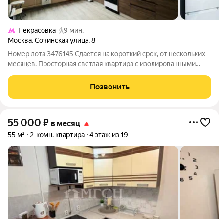
Некрасовка
9 мин.
Москва
,
Сочинская улица
,
8
Номер лота 3476145 Сдается на короткий срок, от нескольких
месяцев. Просторная светлая квартира с изолированными
комнатами. Качественный ремонт. Новый кухонный гарнитур,
бытовая техника. Гарнитур в коридоре. Комнаты без мебели.
Позвонить
Идеально для
55 000
₽
в месяц
55 м²
2-комн. квартира
4 этаж из 19