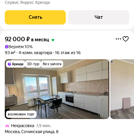
этажном доме на срок от 11 месяцев. Из техники есть: Духовой
Сервис Яндекс Аренда
шкаф Стиральная машина Холодильник Дом - панельный, окна
выходят на
Снять
Чат
92 000
₽
в месяц
Вернём 10%
93 м²
4-комн. квартира
16 этаж из 16
3D-тур
без залога
возможен торг
Некрасовка
9 мин.
Москва
,
Сочинская улица
,
8