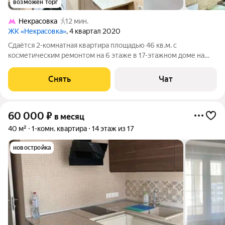
возможен торг
Некрасовка
12 мин.
ЖК «Некрасовка»
, 4 квартал 2020
Сдаётся 2-комнатная квартира площадью 46 кв.м. с
косметическим ремонтом на 6 этаже в 17-этажном доме на
срок от 11 месяцев. Из техники есть: Телевизор Духовой шкаф
Стиральная машина Холодильник Микроволновка Дом -
Снять
Чат
панельный, окна выходят во двор
60 000
₽
в месяц
40 м²
1-комн. квартира
14 этаж из 17
новостройка