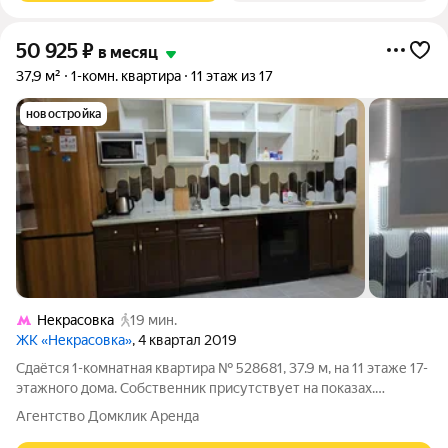
50 925
₽
в месяц
37,9 м²
1-комн. квартира
11 этаж из 17
новостройка
Некрасовка
19 мин.
ЖК «Некрасовка»
, 4 квартал 2019
Сдаётся 1-комнатная квартира № 528681, 37.9 м, на 11 этаже 17-
этажного дома. Собственник присутствует на показах.
Коммунальные платежи включены в стоимость. Счетчики
Агентство Домклик Аренда
оплачиваются отдельно. По условиям проживания: без детей,