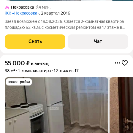
Некрасовка
4 мин.
ЖК «Некрасовка»
, 2 квартал 2016
Заезд возможен с 19.08.2026. Сдаётся 2-комнатная квартира
площадью 52 кв.м. с косметическим ремонтом на 17 этаже в
17-этажном доме на срок от 11 месяцев. Из техники есть:
Духовой шкаф Стиральная машина Холодильник
Снять
Чат
Микроволновка Пылесос Дом -
55 000
₽
в месяц
38 м²
1-комн. квартира
12 этаж из 17
новостройка