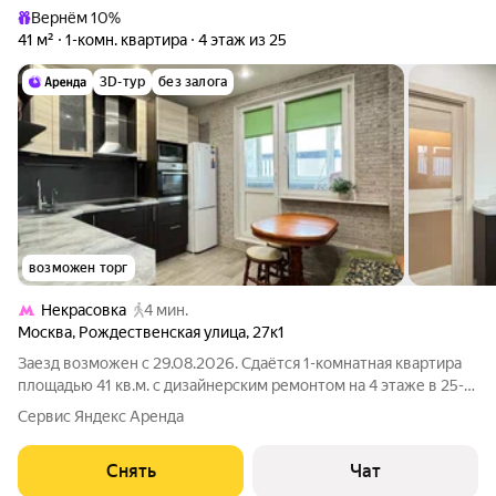
Вернём 10%
41 м²
1-комн. квартира
4 этаж из 25
3D-тур
без залога
возможен торг
Некрасовка
4 мин.
Москва
,
Рождественская улица
,
27к1
Заезд возможен с 29.08.2026. Сдаётся 1-комнатная квартира
площадью 41 кв.м. с дизайнерским ремонтом на 4 этаже в 25-
этажном доме на срок от 11 месяцев. Из техники есть: Духовой
Сервис Яндекс Аренда
шкаф Варочная панель Стиральная машина Холодильник
Кондиционер
Снять
Чат