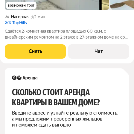
возможен торг
Нагорная
2 мин.
ЖК TopHills
Сдаётся 2-комнатная квартира площадью 60 кв.м. с
дизайнерским ремонтом на 2 этаже в 27-этажном доме на срок
от 11 месяцев. Из техники есть: Телевизор Духовой шкаф
Стиральная машина Холодильник Посудомоечная машина
Снять
Чат
Кондиционер Микроволновка Дом
СКОЛЬКО СТОИТ АРЕНДА 
КВАРТИРЫ В ВАШЕМ ДОМЕ?
Введите адрес и узнайте реальную стоимость, 
а мы предложим проверенных жильцов 
и поможем сдать выгодно