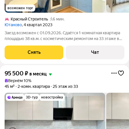
возможен торг
Кpacный Строитель
6 мин.
Ютаново
, 4 квартал 2023
Заезд возможен с 01.09.2026. Сдаётся 1-комнатная квартира
площадью 38 кв.м. с косметическим ремонтом на 33 этаже в
33-этажном доме на срок от 11 месяцев. Из техники есть:
Телевизор Духовой шкаф Стиральная машина Холодильник
Снять
Чат
Кондиционер
95 500
₽
в месяц
Вернём 10%
45 м²
2-комн. квартира
25 этаж из 33
3D-тур
новостройка