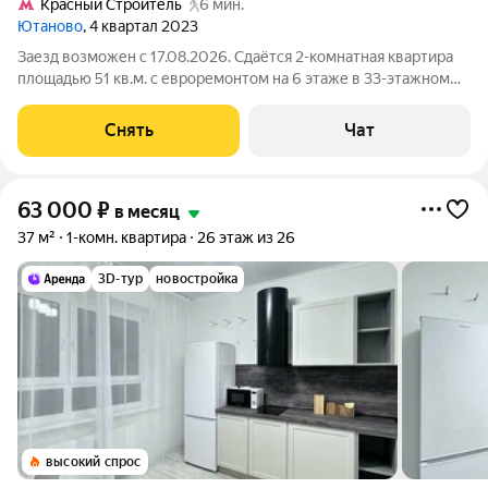
Кpacный Строитель
6 мин.
Ютаново
, 4 квартал 2023
Заезд возможен с 17.08.2026. Сдаётся 2-комнатная квартира
площадью 51 кв.м. с евроремонтом на 6 этаже в 33-этажном
доме на срок от 11 месяцев. Из техники есть: Телевизор
Духовой шкаф Стиральная машина Сушильная машина
Снять
Чат
Холодильник Посудомоечная
63 000
₽
в месяц
37 м²
1-комн. квартира
26 этаж из 26
3D-тур
новостройка
высокий спрос