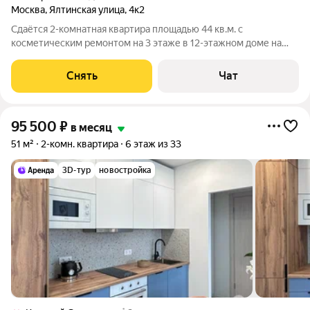
Москва
,
Ялтинская улица
,
4к2
Сдаётся 2-комнатная квартира площадью 44 кв.м. с
косметическим ремонтом на 3 этаже в 12-этажном доме на
срок от 11 месяцев. Из техники есть: Телевизор Духовой шкаф
Стиральная машина Холодильник Пылесос Дом - панельный,
Снять
Чат
окна выходят во двор. В
95 500
₽
в месяц
51 м²
2-комн. квартира
6 этаж из 33
3D-тур
новостройка