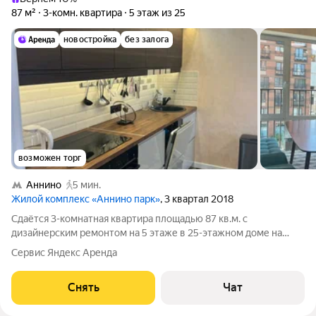
87 м²
3-комн. квартира
5 этаж из 25
новостройка
без залога
возможен торг
Аннино
5 мин.
Жилой комплекс «Аннино парк»
, 3 квартал 2018
Сдаётся 3-комнатная квартира площадью 87 кв.м. с
дизайнерским ремонтом на 5 этаже в 25-этажном доме на
срок от 11 месяцев. Из техники есть: Духовой шкаф Стиральная
Сервис Яндекс Аренда
машина Холодильник Посудомоечная машина Микроволновка
Дом - монолитный.
Снять
Чат