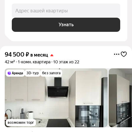
Адрес вашей квартиры
Узнать
94 500
₽
в месяц
42 м²
1-комн. квартира
10 этаж из 22
3D-тур
без залога
возможен торг