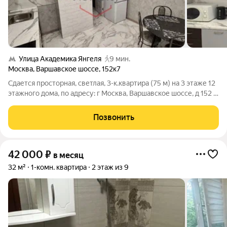
Улица Академика Янгеля
9 мин.
Москва
,
Варшавское шоссе
,
152к7
Сдается просторная, светлая, 3-к.квартира (75 м) на 3 этаже 12
этажного дома, по адресу: г Москва, Варшавское шоссе, д 152 к
7, станция метро Улица Академика Янгеля. Квартира
оборудована всем необходимым для проживания, заезжай и
Позвонить
живи. Преимущества
42 000
₽
в месяц
32 м²
1-комн. квартира
2 этаж из 9