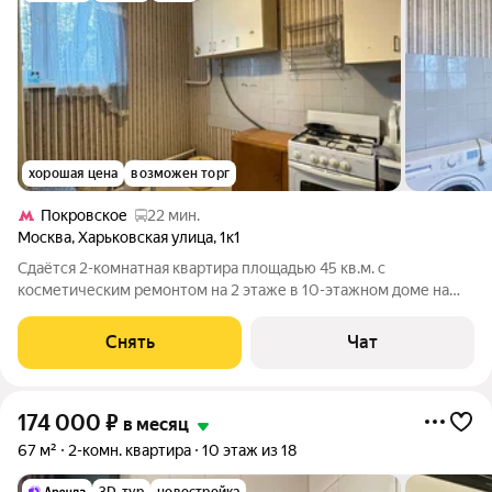
хорошая цена
возможен торг
Покровское
22 мин.
Москва
,
Харьковская улица
,
1к1
Сдаётся 2-комнатная квартира площадью 45 кв.м. с
косметическим ремонтом на 2 этаже в 10-этажном доме на
срок от 11 месяцев. Из техники есть: Телевизор Духовой шкаф
Стиральная машина Холодильник Дом - панельный, окна
Снять
Чат
выходят на улицу. В подъезде 1
174 000
₽
в месяц
67 м²
2-комн. квартира
10 этаж из 18