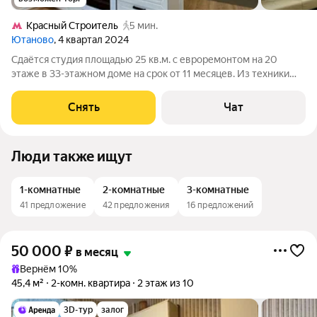
Кpacный Строитель
5 мин.
Ютаново
, 4 квартал 2024
Сдаётся студия площадью 25 кв.м. с евроремонтом на 20
этаже в 33-этажном доме на срок от 11 месяцев. Из техники
есть: Духовой шкаф Стиральная машина Холодильник
Кондиционер Микроволновка Дом - монолитный. В подъезде 4
Снять
Чат
лифта грузопассажирских
Люди также ищут
1-комнатные
2-комнатные
3-комнатные
41 предложение
42 предложения
16 предложений
50 000
₽
в месяц
Вернём 10%
45,4 м²
2-комн. квартира
2 этаж из 10
3D-тур
залог