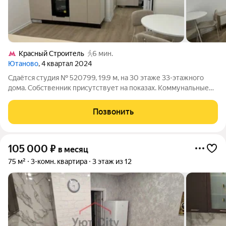
Кpacный Строитель
6 мин.
Ютаново
, 4 квартал 2024
Сдаётся студия № 520799, 19.9 м, на 30 этаже 33-этажного
дома. Собственник присутствует на показах. Коммунальные
платежи включены в стоимость. Счетчики оплачиваются
отдельно. По условиям проживания: можно с детьми, можно с
Позвонить
питомцами. Из техники в
105 000
₽
в месяц
75 м²
3-комн. квартира
3 этаж из 12