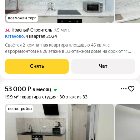
возможен торг
Кpacный Строитель
5 мин.
Ютаново
, 4 квартал 2024
Сдаётся 2-комнатная квартира площадью 45 кв.м. с
евроремонтом на 25 этаже в 33-этажном доме на срок от 11
месяцев. Из техники есть: Телевизор Духовой шкаф
Стиральная машина Холодильник Посудомоечная машина
Снять
Чат
Кондиционер Микроволновка Пылесос
53 000
₽
в месяц
19,9 м²
квартира-студия
30 этаж из 33
новостройка