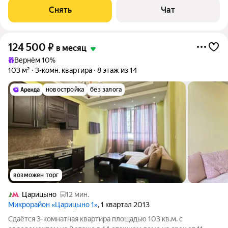
окна выходят во двор. В
Снять
Чат
124 500
₽
в месяц
Вернём 10%
103 м²
3-комн. квартира
8 этаж из 14
новостройка
без залога
возможен торг
Царицыно
12 мин.
Микрорайон «Царицыно 1»
, 1 квартал 2013
Сдаётся 3-комнатная квартира площадью 103 кв.м. с