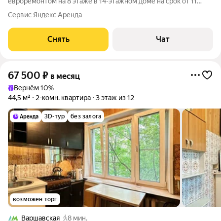
евроремонтом на 8 этаже в 14-этажном доме на срок от 11
месяцев. Из техники есть: Телевизор Духовой шкаф
Сервис Яндекс Аренда
Стиральная машина Холодильник Кондиционер Пылесос Дом -
монолитный, окна выходят во двор
Снять
Чат
67 500
₽
в месяц
Вернём 10%
44,5 м²
2-комн. квартира
3 этаж из 12
3D-тур
без залога
возможен торг
Варшавская
8 мин.