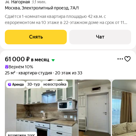
Нагорная
1 мин.
Москва
,
Электролитный проезд
,
7А/1
Сдаётся 1-комнатная квартира площадью 42 кв.м. с
евроремонтом на 10 этаже в 22-этажном доме на срок от 11
месяцев. Из техники есть: Телевизор Духовой шкаф
Стиральная машина Холодильник Посудомоечная машина
Снять
Чат
Кондиционер Микроволновка Пылесос
61 000
₽
в месяц
Вернём 10%
25 м²
квартира-студия
20 этаж из 33
3D-тур
новостройка
возможен торг