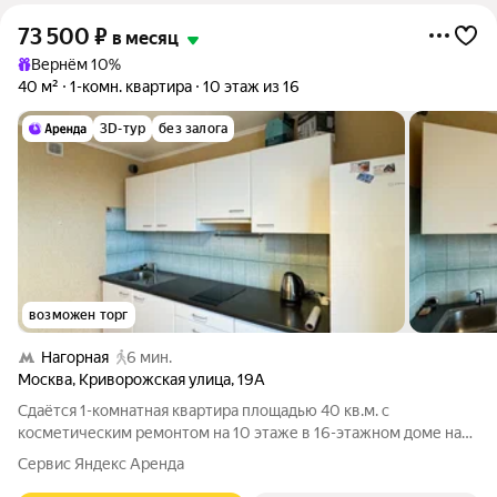
73 500
₽
в месяц
Вернём 10%
40 м²
1-комн. квартира
10 этаж из 16
3D-тур
без залога
возможен торг
Нагорная
6 мин.
Москва
,
Криворожская улица
,
19А
Сдаётся 1-комнатная квартира площадью 40 кв.м. с
косметическим ремонтом на 10 этаже в 16-этажном доме на
срок от 11 месяцев. Из техники есть: Телевизор Духовой шкаф
Сервис Яндекс Аренда
Стиральная машина Холодильник Кондиционер Дом - блочный,