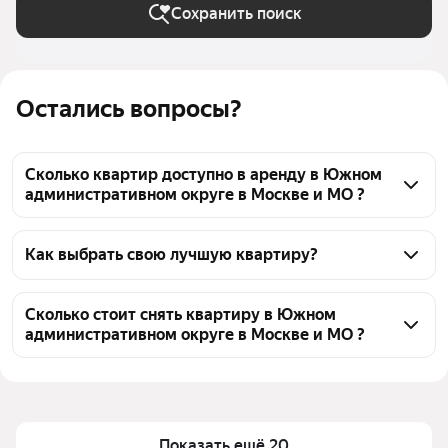
Сохранить поиск
Остались вопросы?
Сколько квартир доступно в аренду в Южном
административном округе в Москве и МО ?
На Яндекс Недвижимости в Южном 
административном округе в Москве и МО доступно 
Как выбрать свою лучшую квартиру?
в аренду 120 квартир, из них 7 объявлений от 
Чтобы снять квартиру рядом с озером в ЮАО, 
собственников, 108 объявлений от агентств
воспользуйтесь удобными фильтрами и 
Сколько стоит снять квартиру в Южном
административном округе в Москве и МО ?
сортировкой для выбора среди предложений в 
выбранном районе
Цена за квадратный метр
931 — 3 527 ₽
Помимо удобной сортировки по цене аренды вы 
Площадь
16 — 103 м²
можете отсортировать результаты по стоимости 
квадратного метра или площади
Показать ещё 20