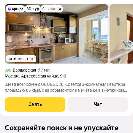
3D-тур
без залога
возможен торг
Варшавская
7 мин.
Москва
,
Артековская улица
,
9к1
Заезд возможен с 08.08.2026. Сдаётся 2-комнатная квартира
площадью 65 кв.м. с евроремонтом на 14 этаже в 17-этажном
доме на срок от 11 месяцев. Из техники есть: Телевизор
Духовой шкаф Стиральная машина Сушильная машина
Снять
Чат
Холодильник Посудомоечная
Сохраняйте поиск и не упускайте