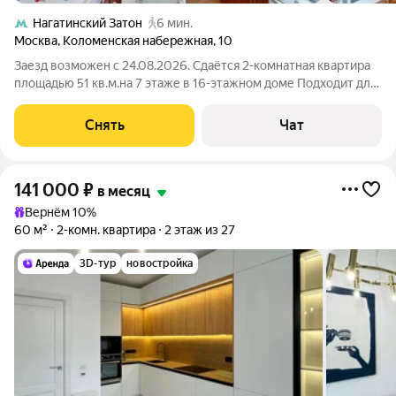
Нагатинский Затон
6 мин.
Москва
,
Коломенская набережная
,
10
Заезд возможен с 24.08.2026. Сдаётся 2-комнатная квартира
площадью 51 кв.м.на 7 этаже в 16-этажном доме Подходит для
комфортного проживания на длительный срок. Подробно
ознакомиться с обустройством можно по фото. Из окон
Снять
Чат
открывается вид на развитый
141 000
₽
в месяц
Вернём 10%
60 м²
2-комн. квартира
2 этаж из 27
3D-тур
новостройка