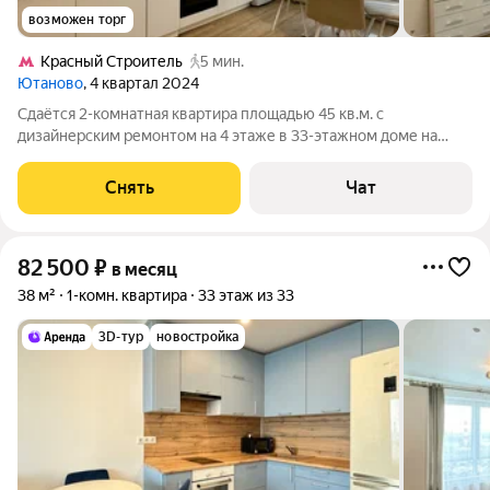
возможен торг
Кpacный Строитель
5 мин.
Ютаново
, 4 квартал 2024
Сдаётся 2-комнатная квартира площадью 45 кв.м. с
дизайнерским ремонтом на 4 этаже в 33-этажном доме на
срок от 11 месяцев. Из техники есть: Телевизор Духовой шкаф
Стиральная машина Холодильник Посудомоечная машина
Снять
Чат
Кондиционер Микроволновка
82 500
₽
в месяц
38 м²
1-комн. квартира
33 этаж из 33
3D-тур
новостройка