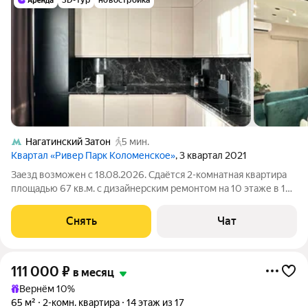
3D-тур
новостройка
Нагатинский Затон
5 мин.
Квартал «Ривер Парк Коломенское»
, 3 квартал 2021
Заезд возможен с 18.08.2026. Сдаётся 2-комнатная квартира
площадью 67 кв.м. с дизайнерским ремонтом на 10 этаже в 18-
этажном доме на срок от 11 месяцев. Из техники есть: Духовой
шкаф Стиральная машина Холодильник Посудомоечная
Снять
Чат
машина Кондиционер
111 000
₽
в месяц
Вернём 10%
65 м²
2-комн. квартира
14 этаж из 17