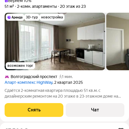
Вернём 10%
51 м²
2-комн. апартаменты
20 этаж из 23
3D-тур
новостройка
возможен торг
Волгоградский проспект
1 мин.
Апарт-комплекс HighWay
, 2 квартал 2025
Сдаётся 2-комнатная квартира площадью 51 кв.м. с
дизайнерским ремонтом на 20 этаже в 23-этажном доме на
срок от 11 месяцев. Из техники есть: Телевизор Духовой шкаф
Стиральная машина Холодильник Посудомоечная машина
Снять
Чат
Кондиционер Дом - монолитный.