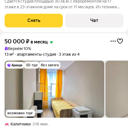
Сдаётся студия площадью 30 кв.м. с евроремонтом на 17
этаже в 23-этажном доме на срок от 11 месяцев. Из техники
есть: Стиральная машина Холодильник Посудомоечная
машина Кондиционер Дом - монолитный, окна выходят во
Снять
Чат
двор. Есть консьерж. В подъезде
50 000
₽
в месяц
Вернём 10%
13 м²
апартаменты-студия
3 этаж из 4
3D-тур
без залога
возможен торг
Калитники
16 мин.