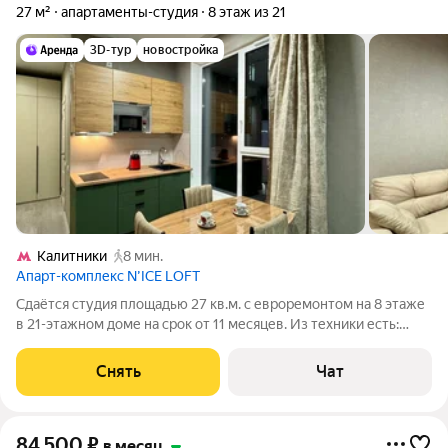
27 м²
апартаменты-студия
8 этаж из 21
3D-тур
новостройка
Калитники
8 мин.
Апарт-комплекс N’ICE LOFT
Сдаётся студия площадью 27 кв.м. с евроремонтом на 8 этаже
в 21-этажном доме на срок от 11 месяцев. Из техники есть:
Телевизор Стиральная машина Холодильник Микроволновка
Дом - монолитный, окна выходят во двор. Есть консьерж. В
Снять
Чат
подъезде 3 лифта -
84 500
₽
в месяц