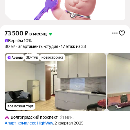
73 500
₽
в месяц
Вернём 10%
30 м²
апартаменты-студия
17 этаж из 23
3D-тур
новостройка
возможен торг
Волгоградский проспект
1 мин.
Апарт-комплекс HighWay
, 2 квартал 2025