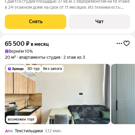
Сдаётся студия площадью 37 кв.м. с евроремонтом на 18 этаже
в 24-этажном доме на срок от 11 месяцев. Из техники есть:
Телевизор Духовой шкаф Стиральная машина Холодильник
Посудомоечная машина Кондиционер Бойлер Микроволновка
Снять
Чат
Пылесос Дом -
65 500
₽
в месяц
Вернём 10%
20 м²
апартаменты-студия
2 этаж из 3
3D-тур
без залога
возможен торг
Текстильщики
12 мин.