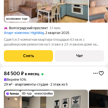
возможен торг
Волгоградский проспект
1 мин.
Апарт-комплекс HighWay
, 2 квартал 2025
Сдаётся 3-комнатная квартира площадью 63 кв.м. с
дизайнерским ремонтом на 5 этаже в 23-этажном доме на
срок от 11 месяцев. Из техники есть: Телевизор Духовой шкаф
Стиральная машина Холодильник Посудомоечная машина
Снять
Чат
Кондиционер Дом - монолитный,
84 500
₽
в месяц
Вернём 10%
29 м²
апартаменты-студия
2 этаж из 5
3D-тур
новостройка