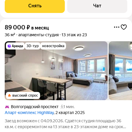
машина Холодильник Посудомоечная машина Бойлер Пылесос
Снять
Чат
Дом - монолитный, окна
89 000
₽
в месяц
36 м²
апартаменты-студия
13 этаж из 23
3D-тур
новостройка
высокий спрос
Волгоградский проспект
1 мин.
Апарт-комплекс HighWay
, 2 квартал 2025
Заезд возможен с 04.09.2026. Сдаётся студия площадью 36
кв.м. с евроремонтом на 13 этаже в 23-этажном доме на срок