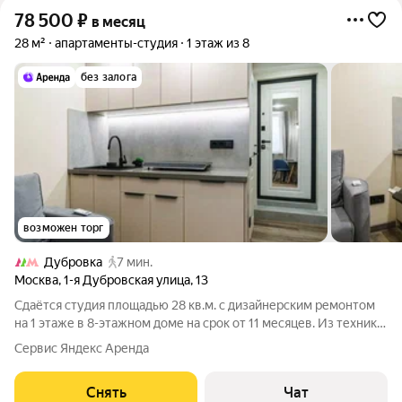
78 500
₽
в месяц
28 м²
апартаменты-студия
1 этаж из 8
без залога
возможен торг
Дубровка
7 мин.
Москва
,
1-я Дубровская улица
,
13
Сдаётся студия площадью 28 кв.м. с дизайнерским ремонтом
на 1 этаже в 8-этажном доме на срок от 11 месяцев. Из техники
есть: Телевизор Стиральная машина Холодильник
Сервис Яндекс Аренда
Посудомоечная машина Дом - кирпичный, окна выходят на
улицу. Есть консьерж.
Снять
Чат