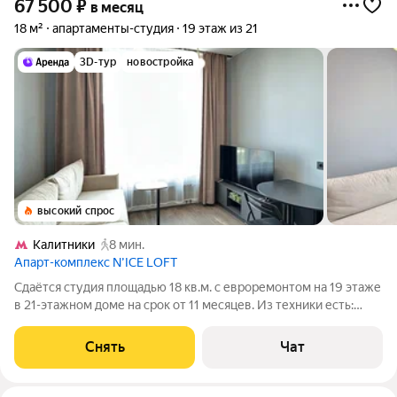
67 500
₽
в месяц
18 м²
апартаменты-студия
19 этаж из 21
3D-тур
новостройка
высокий спрос
Калитники
8 мин.
Апарт-комплекс N’ICE LOFT
Сдаётся студия площадью 18 кв.м. с евроремонтом на 19 этаже
в 21-этажном доме на срок от 11 месяцев. Из техники есть:
Телевизор Духовой шкаф Стиральная машина Сушильная
машина Холодильник Посудомоечная машина Кондиционер
Снять
Чат
Микроволновка Дом -