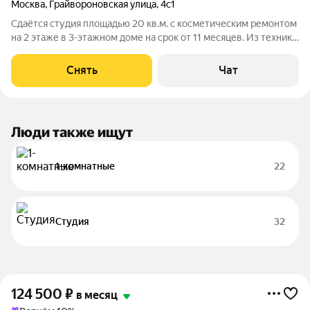
Москва
,
Грайвороновская улица
,
4с1
Сдаётся студия площадью 20 кв.м. с косметическим ремонтом
на 2 этаже в 3-этажном доме на срок от 11 месяцев. Из техники
есть: Телевизор Стиральная машина Холодильник
Кондиционер Микроволновка Дом - кирпичный, окна выходят
Снять
Чат
во двор. Есть консьерж.
Люди также ищут
1-комнатные
22
Студия
32
124 500
₽
в месяц