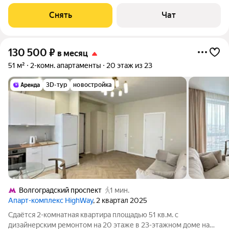
от 11 месяцев. Из техники есть: Телевизор Духовой шкаф
Стиральная машина Холодильник Посудомоечная машина
Снять
Чат
Кондиционер Бойлер
130 500
₽
в месяц
51 м²
2-комн. апартаменты
20 этаж из 23
3D-тур
новостройка
Волгоградский проспект
1 мин.
Апарт-комплекс HighWay
, 2 квартал 2025
Сдаётся 2-комнатная квартира площадью 51 кв.м. с
дизайнерским ремонтом на 20 этаже в 23-этажном доме на