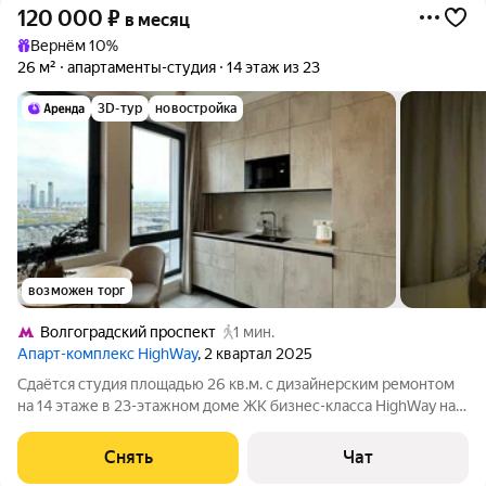
120 000
₽
в месяц
Вернём 10%
26 м²
апартаменты-студия
14 этаж из 23
3D-тур
новостройка
возможен торг
Волгоградский проспект
1 мин.
Апарт-комплекс HighWay
, 2 квартал 2025
Сдаётся студия площадью 26 кв.м. с дизайнерским ремонтом
на 14 этаже в 23-этажном доме ЖК бизнес-класса HighWay на
срок от 11 месяцев. В квартире сделана профессиональная
круговая шумоизоляция (пол, потолок, стены) и заменены окна
Снять
Чат
от застройщика на