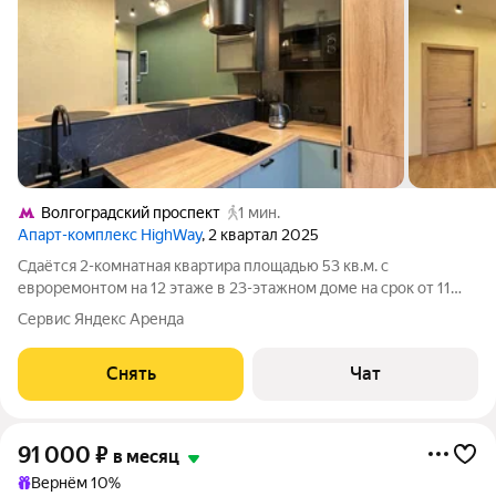
Волгоградский проспект
1 мин.
Апарт-комплекс HighWay
, 2 квартал 2025
Сдаётся 2-комнатная квартира площадью 53 кв.м. с
евроремонтом на 12 этаже в 23-этажном доме на срок от 11
месяцев. Из техники есть: Телевизор Стиральная машина
Сервис Яндекс Аренда
Холодильник Посудомоечная машина Кондиционер Бойлер
Микроволновка Дом - монолитный,
Снять
Чат
91 000
₽
в месяц
Вернём 10%