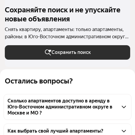
Сохраняйте поиск и не упускайте
новые объявления
Снять квартиру, апартаменты: только апартаменты,
районы: в Юго-Восточном административном округе
в Москве и МО
Сохранить поиск
Остались вопросы?
Сколько апартаментов доступно в аренду в
Юго-Восточном административном округе в
Москве и МО ?
На Яндекс Недвижимости в Юго-Восточном 
административном округе в Москве и МО доступно 
Как выбрать свой лучший апартаменты?