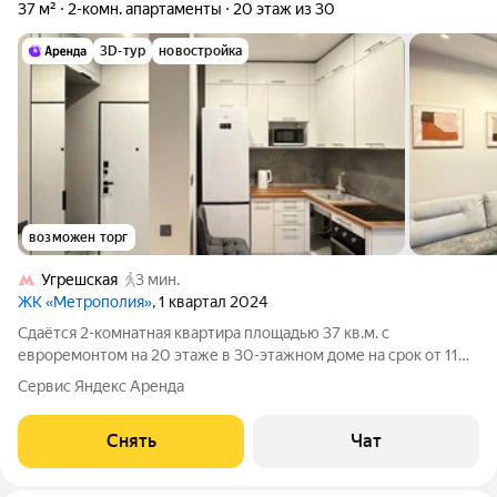
37 м²
2-комн. апартаменты
20 этаж из 30
3D-тур
новостройка
возможен торг
Угрешская
3 мин.
ЖК «Метрополия»
, 1 квартал 2024
Сдаётся 2-комнатная квартира площадью 37 кв.м. с
евроремонтом на 20 этаже в 30-этажном доме на срок от 11
месяцев. Из техники есть: Телевизор Духовой шкаф
Сервис Яндекс Аренда
Стиральная машина Холодильник Кондиционер Бойлер
Микроволновка Пылесос Дом -
Снять
Чат