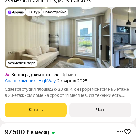
23,4 м²
апартаменты-студия
5 этаж из 23
3D-тур
новостройка
возможен торг
Волгоградский проспект
1 мин.
Апарт-комплекс HighWay
, 2 квартал 2025
Сдаётся студия площадью 23 кв.м. с евроремонтом на 5 этаже
в 23-этажном доме на срок от 11 месяцев. Из техники есть:
Телевизор Духовой шкаф Стиральная машина Холодильник
Посудомоечная машина Кондиционер Микроволновка Дом -
Снять
Чат
монолитный, окна
97 500
₽
в месяц