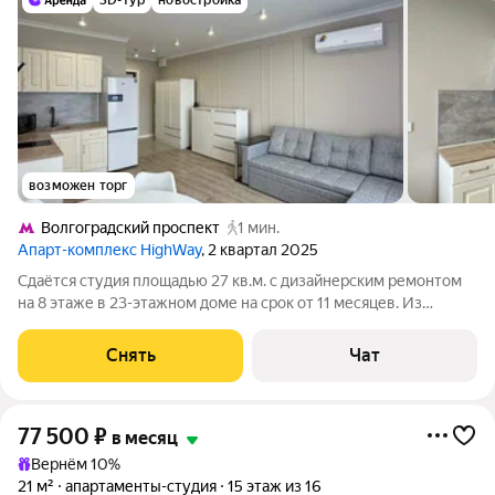
3D-тур
новостройка
возможен торг
Волгоградский проспект
1 мин.
Апарт-комплекс HighWay
, 2 квартал 2025
Сдаётся студия площадью 27 кв.м. с дизайнерским ремонтом
на 8 этаже в 23-этажном доме на срок от 11 месяцев. Из
техники есть: Стиральная машина Холодильник Кондиционер
Микроволновка Пылесос Дом - монолитный, окна выходят во
Снять
Чат
двор. Есть консьерж.
77 500
₽
в месяц
Вернём 10%
21 м²
апартаменты-студия
15 этаж из 16