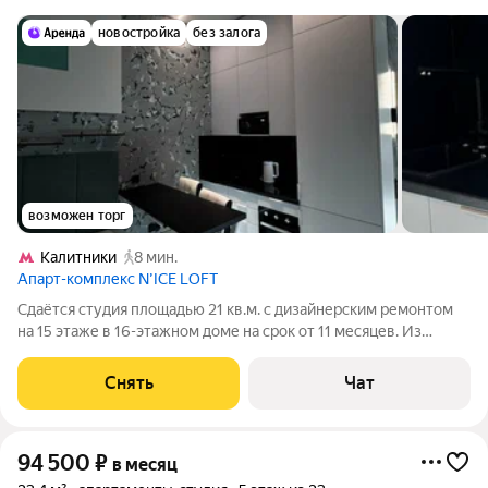
новостройка
без залога
возможен торг
Калитники
8 мин.
Апарт-комплекс N’ICE LOFT
Сдаётся студия площадью 21 кв.м. с дизайнерским ремонтом
на 15 этаже в 16-этажном доме на срок от 11 месяцев. Из
техники есть: Телевизор Духовой шкаф Стиральная машина
Холодильник Кондиционер Микроволновка Пылесос Дом -
Снять
Чат
монолитный. Есть
94 500
₽
в месяц