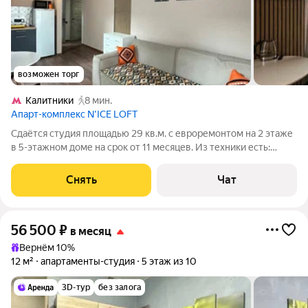
возможен торг
Калитники
8 мин.
Апарт-комплекс N’ICE LOFT
Сдаётся студия площадью 29 кв.м. с евроремонтом на 2 этаже
в 5-этажном доме на срок от 11 месяцев. Из техники есть:
Телевизор Стиральная машина Холодильник Микроволновка
Дом - монолитный, окна выходят во двор. Есть консьерж. В
Снять
Чат
подъезде 2 лифта -
56 500
₽
в месяц
Вернём 10%
12 м²
апартаменты-студия
5 этаж из 10
3D-тур
без залога