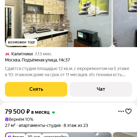
возможен торг
Калитники
13 мин.
Москва
,
Подъёмная улица
,
14с37
Сдаётся студия площадью 12 кв.м. с евроремонтом на 5 этаже
в 10-этажном доме на срок от 11 месяцев. Из техники есть:
Стиральная машина Холодильник Микроволновка Дом -
панельный, окна выходят на улицу. Есть консьерж. В подъезде
Снять
Чат
3 лифта - 1 грузовой
79 500
₽
в месяц
Вернём 10%
27 м²
апартаменты-студия
8 этаж из 23