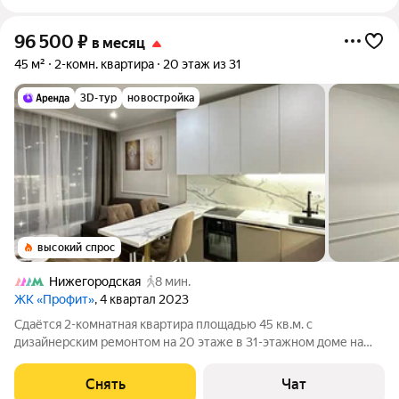
96 500
₽
в месяц
45 м²
2-комн. квартира
20 этаж из 31
3D-тур
новостройка
высокий спрос
Нижегородская
8 мин.
ЖК «Профит»
, 4 квартал 2023
Сдаётся 2-комнатная квартира площадью 45 кв.м. с
дизайнерским ремонтом на 20 этаже в 31-этажном доме на
срок от 11 месяцев. Из техники есть: Телевизор Духовой шкаф
Стиральная машина Холодильник Посудомоечная машина
Снять
Чат
Кондиционер Микроволновка