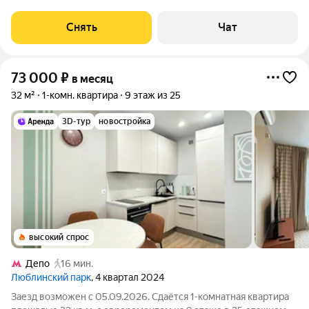
23-этажном доме на срок от 11 месяцев. Из техники есть:
Духовой шкаф Стиральная машина Холодильник
Снять
Чат
Микроволновка Дом - монолитный,
73 000
₽
в месяц
32 м²
1-комн. квартира
9 этаж из 25
3D-тур
новостройка
высокий спрос
Депо
16 мин.
Люблинский парк
, 4 квартал 2024
Заезд возможен с 05.09.2026. Сдаётся 1-комнатная квартира