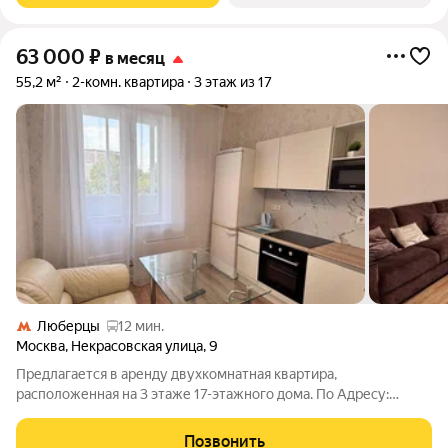
63 000
₽
в месяц
55,2 м²
2-комн. квартира
3 этаж из 17
Люберцы
12 мин.
Москва
,
Некрасовская улица
,
9
Предлагается в аренду двухкомнатная квартира,
расположенная на 3 этаже 17-этажного дома. По Адресу:
Москва, мкр. Некрасовка, улицв Некрасовская д. 9. В квартире
выполнен евроремонт, оснащена всей необходимой мебелью
Позвонить