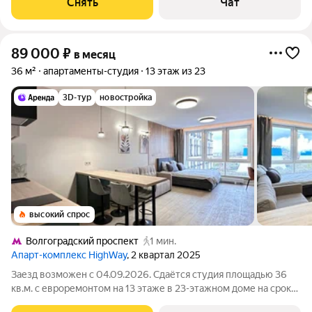
Снять
Чат
монолитный, окна выходят во двор и на
89 000
₽
в месяц
36 м²
апартаменты-студия
13 этаж из 23
3D-тур
новостройка
высокий спрос
Волгоградский проспект
1 мин.
Апарт-комплекс HighWay
, 2 квартал 2025
Заезд возможен с 04.09.2026. Сдаётся студия площадью 36
кв.м. с евроремонтом на 13 этаже в 23-этажном доме на срок
от 11 месяцев. Из техники есть: Телевизор Духовой шкаф