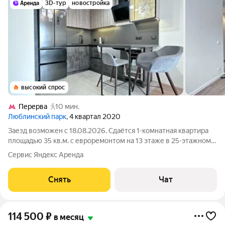
3D-тур
новостройка
высокий спрос
Перерва
10 мин.
Люблинский парк
, 4 квартал 2020
Заезд возможен с 18.08.2026. Сдаётся 1-комнатная квартира
площадью 35 кв.м. с евроремонтом на 13 этаже в 25-этажном
доме на срок от 11 месяцев. Из техники есть: Духовой шкаф
Сервис Яндекс Аренда
Стиральная машина Холодильник Посудомоечная машина
Кондиционер Пылесос
Снять
Чат
114 500
₽
в месяц