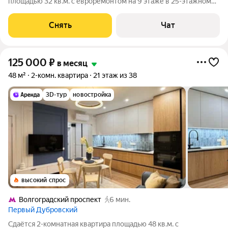
площадью 32 кв.м. с евроремонтом на 9 этаже в 25-этажном
доме на срок от 11 месяцев. Из техники есть: Телевизор
Духовой шкаф Стиральная машина Холодильник
Снять
Чат
Посудомоечная машина
125 000
₽
в месяц
48 м²
2-комн. квартира
21 этаж из 38
3D-тур
новостройка
высокий спрос
Волгоградский проспект
6 мин.
Первый Дубровский
Сдаётся 2-комнатная квартира площадью 48 кв.м. с