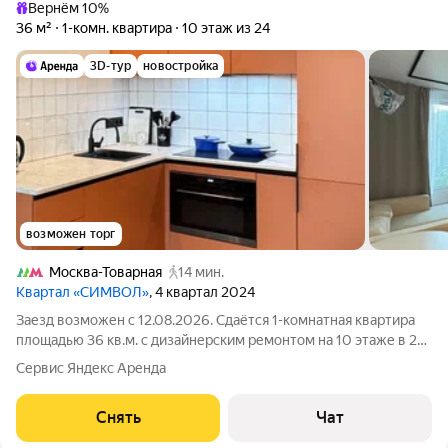
Вернём 10%
36 м²
1-комн. квартира
10 этаж из 24
3D-тур
новостройка
возможен торг
Москва-Товарная
14 мин.
Квартал «СИМВОЛ»
, 4 квартал 2024
Заезд возможен с 12.08.2026. Сдаётся 1-комнатная квартира
площадью 36 кв.м. с дизайнерским ремонтом на 10 этаже в 24-
этажном доме на срок от 11 месяцев. Из техники есть:
Сервис Яндекс Аренда
Телевизор Духовой шкаф Стиральная машина Холодильник
Посудомоечная машина
Снять
Чат