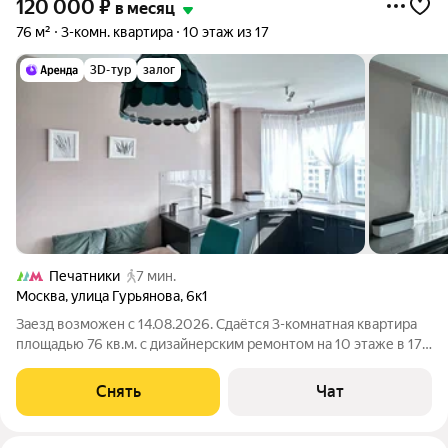
120 000
₽
в месяц
76 м²
3-комн. квартира
10 этаж из 17
3D-тур
залог
Печатники
7 мин.
Москва
,
улица Гурьянова
,
6к1
Заезд возможен с 14.08.2026. Сдаётся 3-комнатная квартира
площадью 76 кв.м. с дизайнерским ремонтом на 10 этаже в 17-
этажном доме на срок от 11 месяцев. Из техники есть:
Телевизор Духовой шкаф Стиральная машина Холодильник
Снять
Чат
Посудомоечная машина