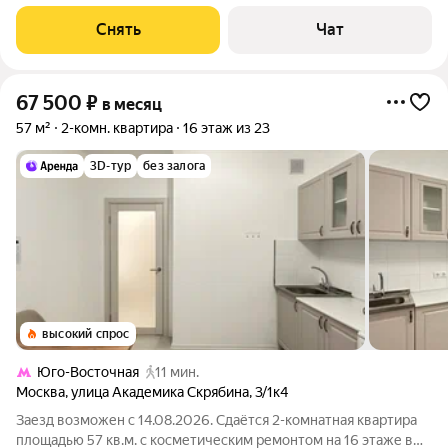
Кондиционер Бойлер Пылесос
Снять
Чат
67 500
₽
в месяц
57 м²
2-комн. квартира
16 этаж из 23
3D-тур
без залога
высокий спрос
Юго-Восточная
11 мин.
Москва
,
улица Академика Скрябина
,
3/1к4
Заезд возможен с 14.08.2026. Сдаётся 2-комнатная квартира
площадью 57 кв.м. с косметическим ремонтом на 16 этаже в