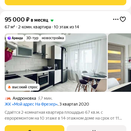
и техникой. В комнатах есть
95 000
₽
в месяц
67 м²
2-комн. квартира
10 этаж из 14
3D-тур
новостройка
высокий спрос
Андроновка
7 мин.
ЖК «Мой адрес На Фрезер»
, 3 квартал 2020
Сдаётся 2-комнатная квартира площадью 67 кв.м. с
евроремонтом на 10 этаже в 14-этажном доме на срок от 11
месяцев. Из техники есть: Телевизор Духовой шкаф
Стиральная машина Холодильник Кондиционер Дом -