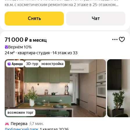
кв.м. с косметическим ремонтом на 2 этаже в 25-этажном
доме на срок от 11 месяцев. Из техники есть: Телевизор
Духовой шкаф Стиральная машина Холодильник Дом -
Снять
Чат
панельный, окна выходят на
71 000
₽
в месяц
Вернём 10%
24 м²
квартира-студия
14 этаж из 33
3D-тур
новостройка
возможен торг
Перерва
7 мин.
Люблинский парк
, 1 квартал 2026