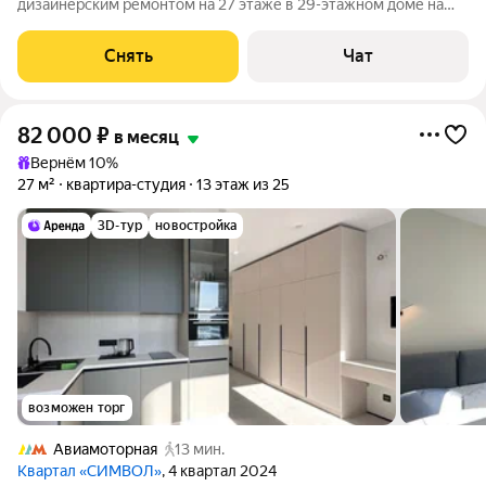
дизайнерским ремонтом на 27 этаже в 29-этажном доме на
срок от 11 месяцев. Из техники есть: Телевизор Духовой шкаф
Стиральная машина Сушильная машина Холодильник
Снять
Чат
Посудомоечная машина Кондиционер
82 000
₽
в месяц
Вернём 10%
27 м²
квартира-студия
13 этаж из 25
3D-тур
новостройка
возможен торг
Авиамоторная
13 мин.
Квартал «СИМВОЛ»
, 4 квартал 2024