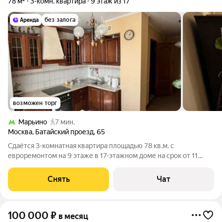
78 м²
3-комн. квартира
9 этаж из 17
без залога
возможен торг
Марьино
7 мин.
Москва
,
Батайский проезд
,
65
Сдаётся 3-комнатная квартира площадью 78 кв.м. с
евроремонтом на 9 этаже в 17-этажном доме на срок от 11
месяцев. Из техники есть: Телевизор Духовой шкаф
Стиральная машина Холодильник Дом - панельный.
Снять
Чат
Коммунальные услуги по счетчикам оплачиваются
100 000
₽
в месяц