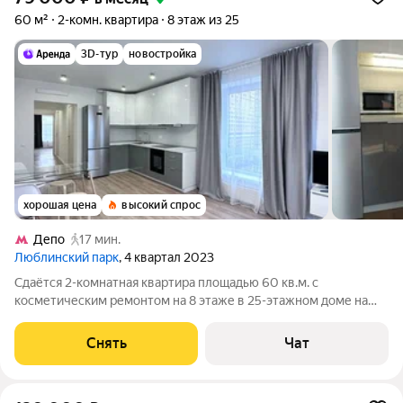
60 м²
2-комн. квартира
8 этаж из 25
3D-тур
новостройка
хорошая цена
высокий спрос
Депо
17 мин.
Люблинский парк
, 4 квартал 2023
Сдаётся 2-комнатная квартира площадью 60 кв.м. с
косметическим ремонтом на 8 этаже в 25-этажном доме на
срок от 11 месяцев. Из техники есть: Телевизор Духовой шкаф
Стиральная машина Холодильник Дом - монолитный, окна
Снять
Чат
выходят во двор и на улицу. В