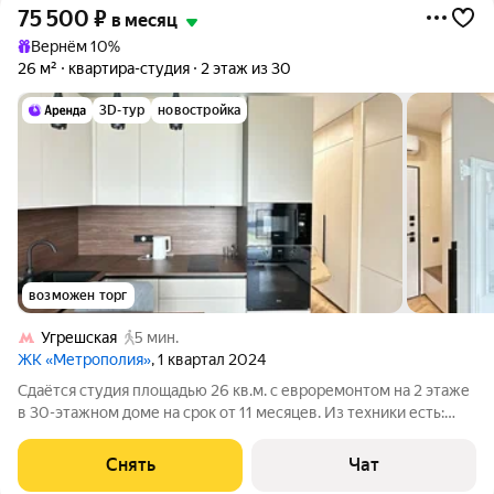
75 500
₽
в месяц
Вернём 10%
26 м²
квартира-студия
2 этаж из 30
3D-тур
новостройка
возможен торг
Угрешская
5 мин.
ЖК «Метрополия»
, 1 квартал 2024
Сдаётся студия площадью 26 кв.м. с евроремонтом на 2 этаже
в 30-этажном доме на срок от 11 месяцев. Из техники есть:
Телевизор Духовой шкаф Стиральная машина Холодильник
Посудомоечная машина Кондиционер Микроволновка Дом -
Снять
Чат
монолитный, окна