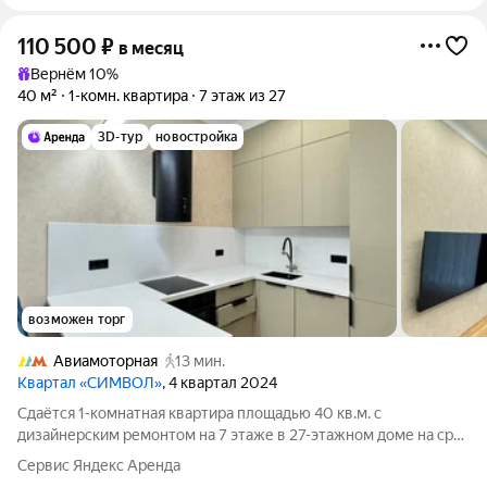
110 500
₽
в месяц
Вернём 10%
40 м²
1-комн. квартира
7 этаж из 27
3D-тур
новостройка
возможен торг
Авиамоторная
13 мин.
Квартал «СИМВОЛ»
, 4 квартал 2024
Сдаётся 1-комнатная квартира площадью 40 кв.м. с
дизайнерским ремонтом на 7 этаже в 27-этажном доме на срок
от 11 месяцев. Из техники есть: Телевизор Духовой шкаф
Сервис Яндекс Аренда
Стиральная машина Холодильник Посудомоечная машина