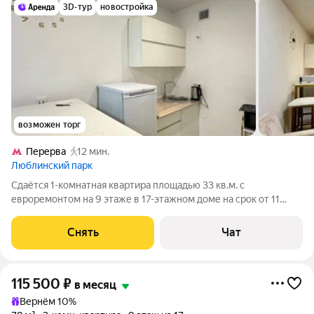
3D-тур
новостройка
возможен торг
Перерва
12 мин.
Люблинский парк
Сдаётся 1-комнатная квартира площадью 33 кв.м. с
евроремонтом на 9 этаже в 17-этажном доме на срок от 11
месяцев. Из техники есть: Стиральная машина Холодильник
Микроволновка Дом - монолитный, окна выходят на улицу. В
Снять
Чат
подъезде 4 лифта - 2 грузовых
115 500
₽
в месяц
Вернём 10%