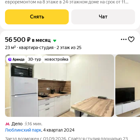
евроремонтом на 8 этаже в 24-этажном доме на срок от 11
месяцев. Из техники есть: Телевизор Духовой шкаф
Стиральная машина Холодильник Кондиционер
Снять
Чат
Микроволновка Дом - монолитный, окна выходят во
56 500
₽
в месяц
23 м²
квартира-студия
2 этаж из 25
3D-тур
новостройка
Депо
16 мин.
Люблинский парк
, 4 квартал 2024
Заезд возможен с 01.09.2026. Сдаётся студия площадью 23