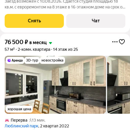
Заезд возможен с 10.08.2026. Сдаётся студия площадью 18
кв.м. с евроремонтом на 8 этаже в 16-этажном доме на срок от
11 месяцев. Из техники есть: Стиральная машина Холодильник
Кондиционер Микроволновка Дом - панельный.
Снять
Чат
Коммунальные услуги по
76 500
₽
в месяц
57 м²
2-комн. квартира
14 этаж из 25
3D-тур
новостройка
хорошая цена
Перерва
13 мин.
Люблинский парк
, 2 квартал 2022