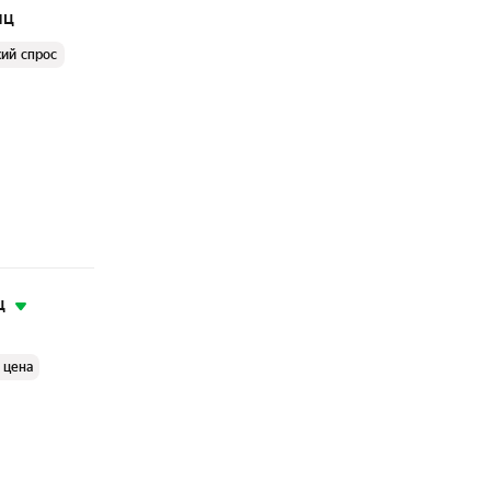
яц
ий спрос
ц
 цена