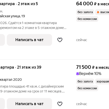
64 000
вартира · 2 этаж из 5
₽
в мес
н.
без залога
высок
айская улица
,
19
без комиссии
2026. Сдаётся 1-комнатная квартира
оремонтом на 2 этаже в 5-этажном доме
 есть: Духовой шкаф
пичный. В подъезде 1 лифт - 0 грузовых
Написать в чат
сейчас
71 500
вартира · 21 этаж из 39
₽
в меся
Вернём 10%
4 квартал 2020
без залога
хорошая
ртира площадью 41 кв.м. с дизайнерским
без комиссии
39-этажном доме на срок от 11 месяцев.
Посудомоечная машина Микроволновка Дом - монолитный, окна
Написать в чат
сейчас