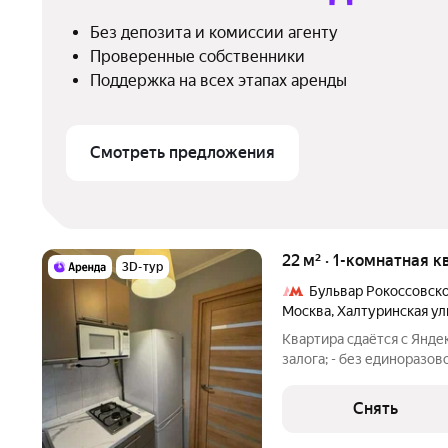
Без депозита и комиссии агенту
Проверенные собственники
Поддержка на всех этапах аренды
Смотреть предложения
22 м² · 1-комнатная к
3D-тур
Бульвар Рокоссовск
Москва
,
Халтуринская ул
Квартира сдаётся с Яндек
залога; - без единоразов
специалистов в процесс
квартиру о
Снять