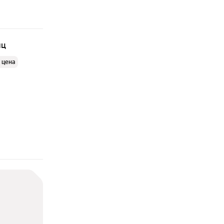
яц
 цена