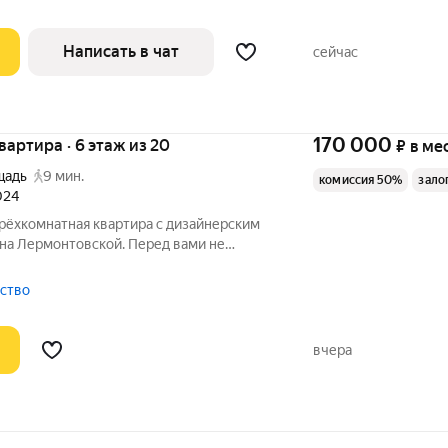
Написать в чат
сейчас
170 000
квартира · 6 этаж из 20
₽
в ме
щадь
9 мин.
комиссия 50%
зало
024
трёхкомнатная квартира с дизайнерским
на Лермонтовской. Перед вами не
уманное пространство для жизни, где
на комфорт. Это идеальный вариант для
тство
вчера