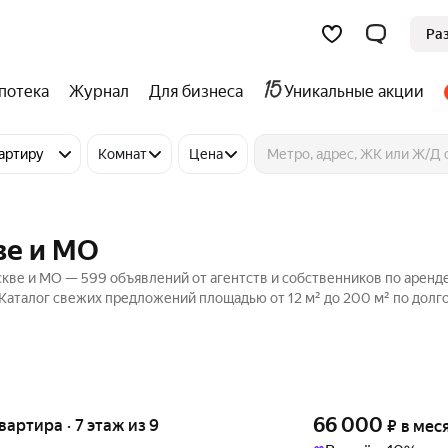
Ра
потека
Журнал
Для бизнеса
Уникальные акции
артиру
Комнат
Цена
ве и МО
кве и МО — 599 объявлений от агентств и собственников по аренд
 Каталог свежих предложений площадью от 12 м² до 200 м² по долг
66 000
квартира · 7 этаж из 9
₽
в мес