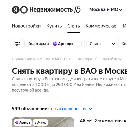
Москва и МО
Новостройки
Купить
Снять
Коммерческая
И
Квартиры от
Снять
Кв
Недвижимость в Москве и МО
Снять
Квартира
Восточный округ
Снять квартиру в ВАО в Моск
Снять квартиру в Восточном административном округе в Мос
по цене от 34 000 ₽ до 250 000 ₽ на Яндекс Недвижимости.
посуточной аренде.
599 объявлений:
по актуальности
48 м² · 2-комнатная 
3D-тур