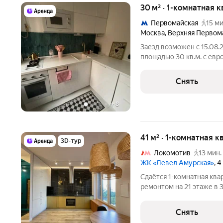
30 м² · 1-комнатная к
Первомайская
15 ми
Москва
,
Верхняя Первом
Заезд возможен с 15.08.
площадью 30 кв.м. с евр
на срок от 11 месяцев. Из техники
Микроволновка Дом - кир
Снять
и 1
+
8
41 м² · 1-комнатная к
3D-тур
Локомотив
13 мин.
ЖК «Левел Амурская»
, 
Сдаётся 1-комнатная ква
ремонтом на 21 этаже в 
Из техники есть: Духовой шкаф Стиральная машина Холодильник
Снять