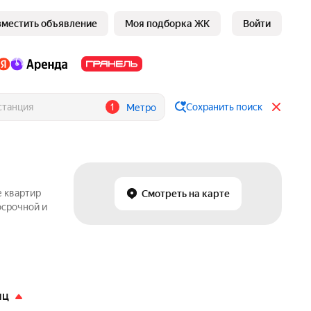
зместить объявление
Моя подборка ЖК
Войти
1
Сохранить поиск
Метро
е квартир
Смотреть на карте
осрочной и
яц