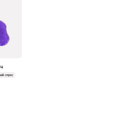
яц
ий спрос