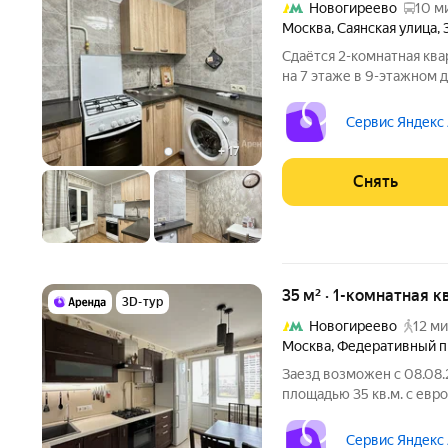
Новогиреево
10 м
Москва
,
Саянская улица
,
Сдаётся 2-комнатная ква
на 7 этаже в 9-этажном д
есть: Телевизор Духовой шкаф Стиральная машина Холодильник
Пылесос Дом - панельный
Сервис Яндекс
+
17
Снять
35 м² · 1-комнатная к
3D-тур
Новогиреево
12 ми
Москва
,
Федеративный п
Заезд возможен с 08.08.
площадью 35 кв.м. с евр
на срок от 11 месяцев. Из техники есть:
Сервис Яндекс