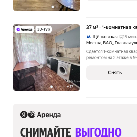
+
8
37 м² · 1-комнатная к
3D-тур
Щёлковская
15 мин.
Москва
,
ВАО,
,
Главная ул
Сдаётся 1-комнатная ква
ремонтом на 2 этаже в 9
техники есть: Духовой шкаф Стиральная машина Холодильник
Дом - панельный, окна вы
Снять
+
17
СНИМАЙТЕ 
ВЫГОДНО