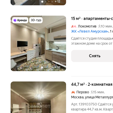
+
12
15 м² · апартаменты-с
3D-тур
Локомотив
10 мин.
ЖК «Левел Амурская»
, 
Сдаётся студия площадью 
этажном доме на срок от 11 м
Духовой шкаф Стиральная машина Холодильник Микроволновка
Снять
+
10
44,7 м² · 2-комнатна
Перово
15 мин.
Москва
,
улица Металлур
Арт. 139103750 Сдаётся 
квартира 44,7 кв.м. Квар