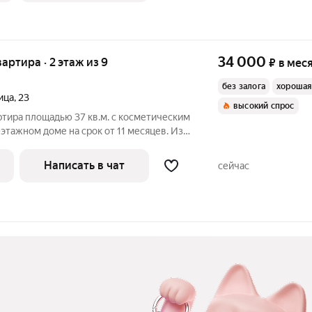
34 000
вартира · 2 этаж из 9
₽
в мес
без залога
хорошая
ица
,
23
высокий спрос
ртира площадью 37 кв.м. с косметическим
-этажном доме на срок от 11 месяцев. Из
ходят во двор. В подъезде 1 лифт - 0
Написать в чат
сейчас