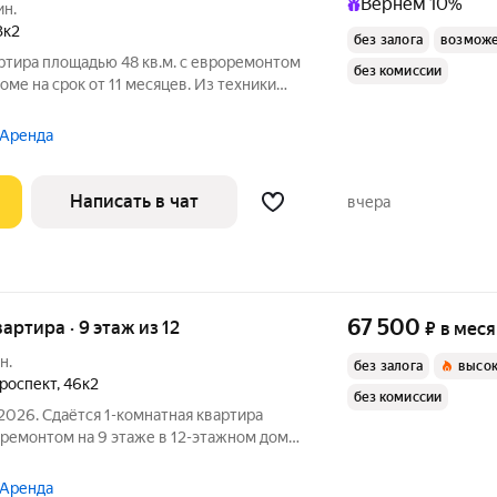
Вернём 10%
ин.
3к2
без залога
возможе
ртира площадью 48 кв.м. с евроремонтом
без комиссии
оме на срок от 11 месяцев. Из техники
, окна выходят во двор. В подъезде 1
 Аренда
Написать в чат
вчера
67 500
вартира · 9 этаж из 12
₽
в мес
н.
без залога
высок
роспект
,
46к2
без комиссии
2026. Сдаётся 1-комнатная квартира
оремонтом на 9 этаже в 12-этажном доме
 Телевизор Духовой шкаф
Стиральная машина Холодильник Посудомоечная машина
 Аренда