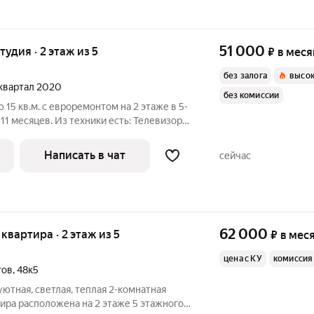
51 000
тудия · 2 этаж из 5
₽
в меся
без залога
высок
1 квартал 2020
без комиссии
15 кв.м. с евроремонтом на 2 этаже в 5-
есяцев. Из техники есть: Телевизор
Из мебели есть : Двухспальная кровать- трансформер Большой
Написать в чат
сейчас
62 000
я квартира · 2 этаж из 5
₽
в мес
цена с КУ
комиссия
гов
,
48к5
уютная, светлая, теплая 2-комнатная
тира расположена на 2 этаже 5 этажного