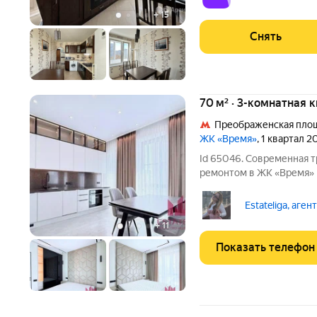
+
15
Снять
70 м² · 3-комнатная 
Преображенская пло
ЖК «Время»
, 1 квартал 2
Id 65046. Современная 
ремонтом в ЖК «Время» 
просто квартира, а прод
каждая деталь работает 
Estateliga, аген
семьи, ценящей
+
11
Показать телефон