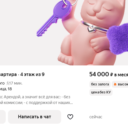
54 000
вартира · 4 этаж из 9
₽
в мес
ого
17 мин.
без залога
высок
ица
,
18
цена без КУ
с Арендой, а значит всё для вас: - без
ой комиссии; - с поддержкой от наших
е проживания. Мы можем показать вам
нлайн это так же детально, как вживую, только вы не
Написать в чат
сейчас