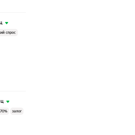
ц
ий спрос
яц
 70%
залог