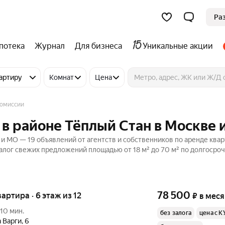
Ра
потека
Журнал
Для бизнеса
Уникальные акции
артиру
Комнат
Цена
комиссии
 в районе Тёплый Стан в Москве 
 и МО — 19 объявлений от агентств и собственников по аренде квар
алог свежих предложений площадью от 18 м² до 70 м² по долгосроч
78 500
вартира · 6 этаж из 12
₽
в мес
10 мин.
без залога
цена с К
 Варги
,
6