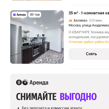
35 м² · 1-комнатная к
3D-тур
Беляево
13 мин.
Москва
,
улица Академик
О КВАРТИРЕ Техника: индукционная плита, духовой шкаф,
холодильник, посудомое
стиральная машина, телевизор, пы
Отличие: район: район К
гарнитур, стол-книжка, с
остеклёнными дверцами
Снять
+
17
СНИМАЙТЕ 
ВЫГОДНО
Без депозита и комиссии агенту