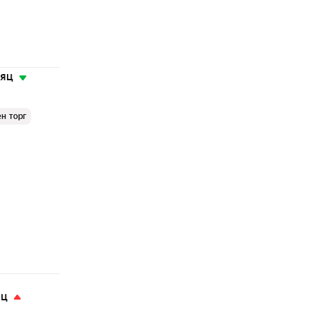
сяц
н торг
яц