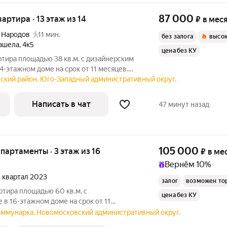
87 000
вартира · 13 этаж из 14
₽
в мес
 Народов
11 мин.
без залога
высок
ашела
,
4к5
цена без КУ
ртира площадью 38 кв.м. с дизайнерским
4-этажном доме на срок от 11 месяцев.
вский район, Юго-Западный административный округ.
Написать в чат
47 минут назад
105 000
апартаменты · 3 этаж из 16
₽
в ме
Вернём 10%
 2 квартал 2023
залог
возможен то
ртира площадью 60 кв.м. с
цена без КУ
 в 16-этажном доме на срок от 11
ина
Коммунарка, Новомосковский административный округ.