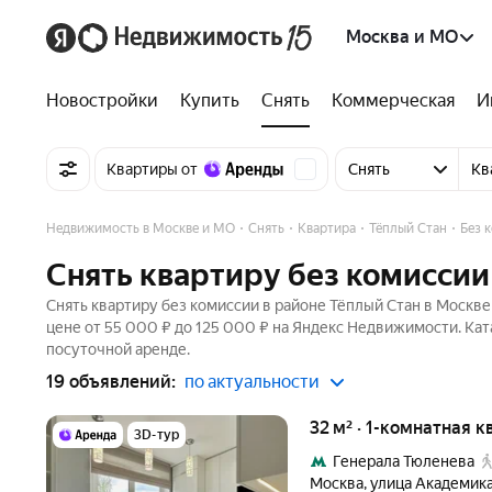
Москва и МО
Новостройки
Купить
Снять
Коммерческая
И
Квартиры от
Снять
Кв
Недвижимость в Москве и МО
Снять
Квартира
Тёплый Стан
Без 
Снять квартиру без комиссии
Снять квартиру без комиссии в районе Тёплый Стан в Москве
цене от 55 000 ₽ до 125 000 ₽ на Яндекс Недвижимости. Кат
посуточной аренде.
19 объявлений:
по актуальности
32 м² · 1-комнатная к
3D-тур
Генерала Тюленева
Москва
,
улица Академика