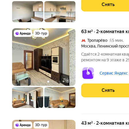
Снять
63 м² · 2-комнатная 
3D-тур
Тропарёво
5 мин.
Москва
,
Ленинский прос
Сдаётся 2-комнатная ква
ремонтом на 9 этаже в 2
техники есть: Телевизор Духовой шкаф Стиральная машина с
функцией сушки Холодильник Посудомоечная машина
Сервис Яндекс
Микроволновка
+
18
Снять
43 м² · 2-комнатная 
3D-тур