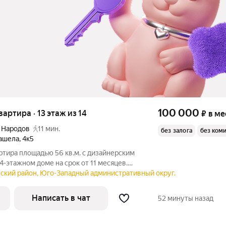
100 000
квартира · 13 этаж из 14
₽
в ме
 Народов
11 мин.
без залога
без ком
ашела
,
4к5
ртира площадью 56 кв.м. с дизайнерским
4-этажном доме на срок от 11 месяцев.
вский район, Юго-Западный административный округ.
Написать в чат
52 минуты назад