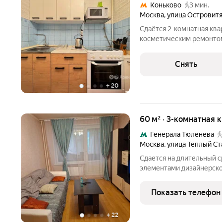
Коньково
3 мин.
Москва
,
улица Островит
Сдаётся 2-комнатная ква
косметическим ремонтом 
от 11 месяцев. Из техники есть: Телевизор Д
Стиральная машина Холодильник Микроволновка Пылесос Дом -
Снять
панельный, окна
+
20
60 м² · 3-комнатная 
Генерала Тюленева
Москва
,
улица Тёплый Ст
Сдается на длительный с
элементами дизайнерског
жизни с первого дня 
РИЭЛТОРАМ, АГЕНТСТ
Показать телефон
ПОСРЕДНИКАМ ИТД - 
+
22