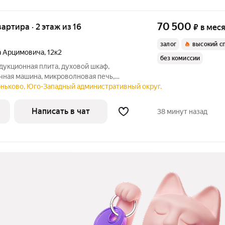
70 500
вартира · 2 этаж из 16
₽
в мес
залог
высокий с
а Арцимовича
,
12к2
без комиссии
чная машина, микроволновая печь,
лесос, утюг Мебель: кухонный
оньково, Юго-Западный административный округ.
тулья, шкаф, распашной шкаф с
,
Написать в чат
38 минут назад