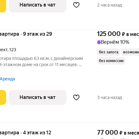
Написать в чат
2 часа назад
125 000
квартира · 9 этаж из 29
₽
в ме
Вернём 10%
пект
,
123
без залога
возможе
ртира площадью 63 кв.м. с дизайнерским
без комиссии
9-этажном доме на срок от 11 месяцев. Из
 Аренда
Написать в чат
3 часа назад
77 000
квартира · 4 этаж из 12
₽
в мес