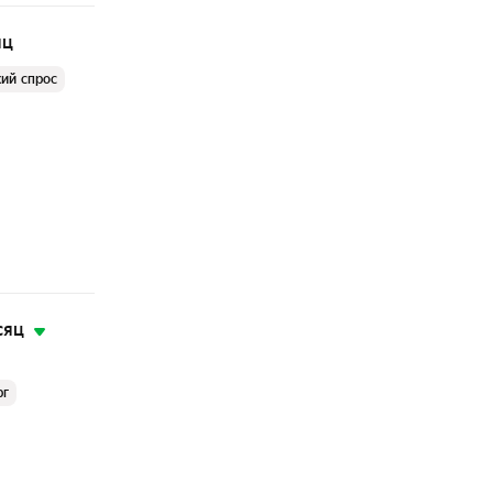
яц
ий спрос
сяц
рг