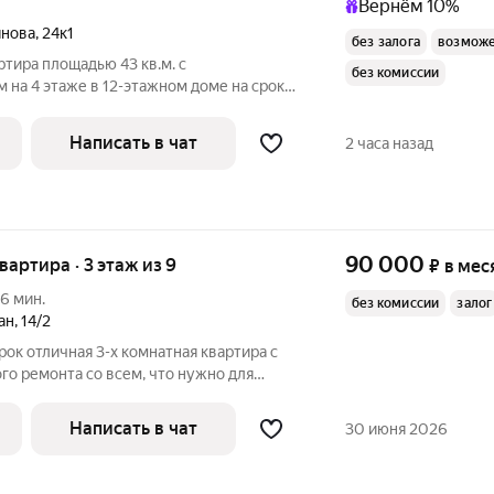
Вернём 10%
янова
,
24к1
без залога
возможе
ртира площадью 43 кв.м. с
без комиссии
на 4 этаже в 12-этажном доме на срок
уховой шкаф
Написать в чат
2 часа назад
90 000
квартира · 3 этаж из 9
₽
в мес
6 мин.
без комиссии
залог
ан
,
14/2
рок отличная 3-х комнатная квартира c
о ремонта со всем, что нужно для
аренды. ОСОБАЯ БОЛЬШАЯ ПРОСЬБА ВСЕМ
ВАМ И ДРУГИМ ПРОЧИМ
Написать в чат
30 июня 2026
ПОЖАЛУЙСТА НЕ