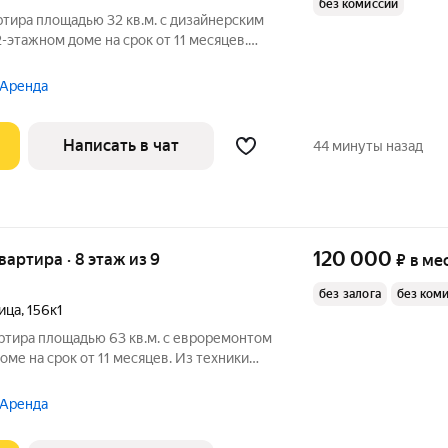
без комиссии
ртира площадью 32 кв.м. с дизайнерским
-этажном доме на срок от 11 месяцев.
нальные услуги по счетчикам
льно.
 Аренда
Написать в чат
44 минуты назад
120 000
квартира · 8 этаж из 9
₽
в ме
без залога
без ком
ица
,
156к1
ртира площадью 63 кв.м. с евроремонтом
оме на срок от 11 месяцев. Из техники
ьный, окна выходят во двор. В подъезде
 Аренда