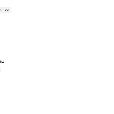
н торг
яц