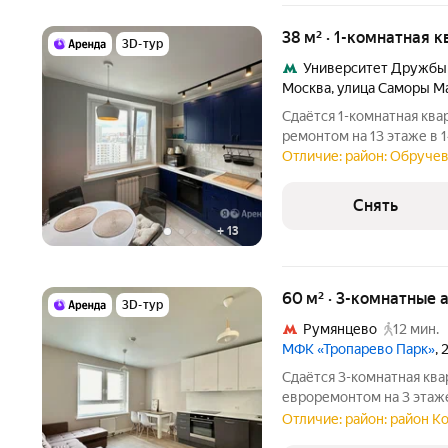
38 м² · 1-комнатная к
3D-тур
Университет Дружбы
Москва
,
улица Саморы М
Сдаётся 1-комнатная ква
ремонтом на 13 этаже в 1
Из техники есть: Духовой шкаф Стиральная машина Холодильник
Отличие: район: Обруче
Посудомоечная машина Кондиционер Микроволновка Пылесос
Дом
Снять
+
13
60 м² · 3-комнатные 
3D-тур
Румянцево
12 мин.
МФК «Тропарево Парк»
,
Сдаётся 3-комнатная ква
евроремонтом на 3 этаже
месяцев. Из техники есть: Духовой шкаф Стиральная маш
Отличие: район: район 
Холодильник Посудомоечная машина Кондиционер Дом -