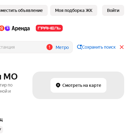
зместить объявление
Моя подборка ЖК
Войти
1
Сохранить поиск
Метро
и МО
тир по
Смотреть на карте
ной и
яц
У