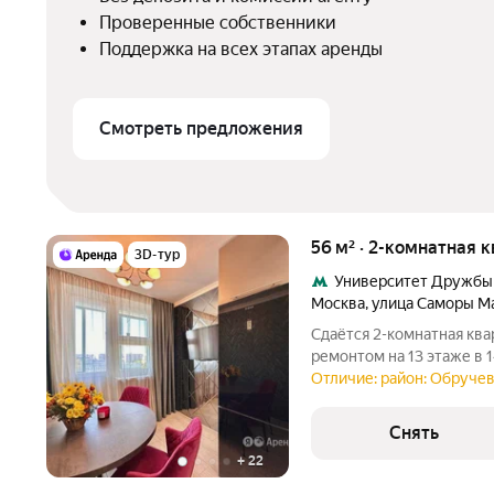
Проверенные собственники
Поддержка на всех этапах аренды
Смотреть предложения
56 м² · 2-комнатная 
3D-тур
Университет Дружбы
Москва
,
улица Саморы М
Сдаётся 2-комнатная ква
ремонтом на 13 этаже в 1
Из техники есть: Телевизор Стиральная машина Холодильник
Отличие: район: Обруче
Посудомоечная машина Микроволновка Пылесос Дом -
панельный,
Снять
+
22