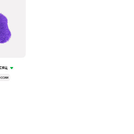
сяц
иссии