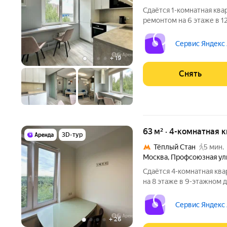
Сдаётся 1-комнатная ква
ремонтом на 6 этаже в 12
Дом - панельный. Комму
оплачиваются дополните
Сервис Яндекс
+
19
Снять
63 м² · 4-комнатная 
3D-тур
Тёплый Стан
5 мин.
Москва
,
Профсоюзная ул
Сдаётся 4-комнатная ква
на 8 этаже в 9-этажном д
есть: Телевизор Духовой шкаф Стиральная машина Холодильник
Кондиционер Дом - панел
Сервис Яндекс
+
26