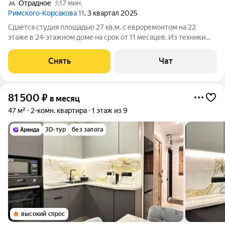
Отрадное
17 мин.
Римского-Корсакова 11
, 3 квартал 2025
Сдаётся студия площадью 27 кв.м. с евроремонтом на 22
этаже в 24-этажном доме на срок от 11 месяцев. Из техники
есть: Телевизор Духовой шкаф Стиральная машина
Холодильник Посудомоечная машина Кондиционер
Снять
Чат
Микроволновка Дом - монолитный, окна
81 500
₽
в месяц
47 м²
2-комн. квартира
1 этаж из 9
3D-тур
без залога
высокий спрос