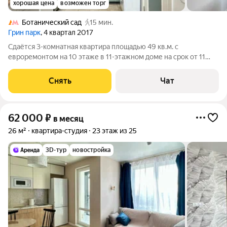
хорошая цена
возможен торг
Ботанический сад
15 мин.
Грин парк
, 4 квартал 2017
Сдаётся 3-комнатная квартира площадью 49 кв.м. с
евроремонтом на 10 этаже в 11-этажном доме на срок от 11
месяцев. Из техники есть: Телевизор Духовой шкаф
Стиральная машина Холодильник Кондиционер
Снять
Чат
Микроволновка Дом - монолитный, окна выходят во
62 000
₽
в месяц
26 м²
квартира-студия
23 этаж из 25
3D-тур
новостройка