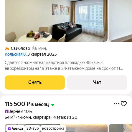
Свиблово
6 мин.
Кольская 8
, 3 квартал 2025
Сдаётся 2-комнатная квартира площадью 48 кв.м. с
евроремонтом на 19 этаже в 24-этажном доме на срок от 11
месяцев. Из техники есть: Духовой шкаф Стиральная машина
Сушильная машина Холодильник Посудомоечная машина
Снять
Чат
Система очистки воды для питья
115 500
₽
в месяц
Вернём 10%
54 м²
1-комн. квартира
4 этаж из 20
3D-тур
новостройка