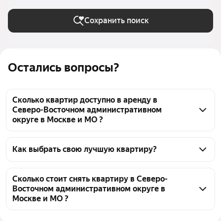
Сохранить поиск
Остались вопросы?
Сколько квартир доступно в аренду в
Северо-Восточном административном
округе в Москве и МО ?
На Яндекс Недвижимости в Северо-Восточном 
административном округе в Москве и МО доступно 
Как выбрать свою лучшую квартиру?
в аренду 150 квартир, из них 1 объявление от 
Чтобы снять квартиру без залога и депозита в 
собственников, 148 объявлений от агентств
СВАО, воспользуйтесь удобными фильтрами и 
Сколько стоит снять квартиру в Северо-
Восточном административном округе в
сортировкой для выбора среди предложений в 
Москве и МО ?
выбранном районе
Цена за квадратный метр
969 — 4 275 ₽
Помимо удобной сортировки по цене аренды вы 