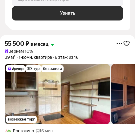
Узнать
55 500
₽
в месяц
Вернём 10%
39 м²
1-комн. квартира
8 этаж из 16
3D-тур
без залога
возможен торг
Ростокино
16 мин.