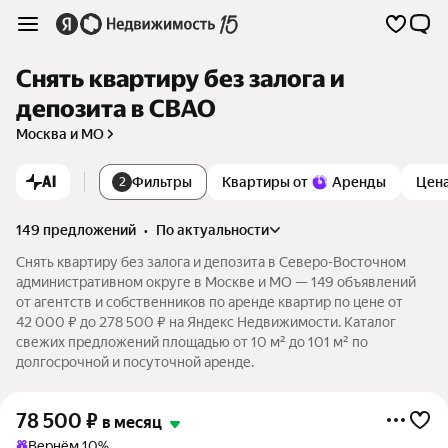
Снять квартиру без залога и
депозита в СВАО
Москва и МО
AI
Фильтры
Квартиры от
Аренды
Цен
2
149 предложений
•
по актуальности
Снять квартиру без залога и депозита в Северо-Восточном
административном округе в Москве и МО — 149 объявлений
от агентств и собственников по аренде квартир по цене от
42 000 ₽ до 278 500 ₽ на Яндекс Недвижимости. Каталог
свежих предложений площадью от 10 м² до 101 м² по
долгосрочной и посуточной аренде.
78 500
₽
в месяц
Вернём 10%