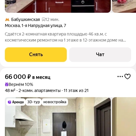
Бабушкинская
12 мин.
Москва
,
1-я Напрудная улица
,
7
Сдаётся 2-комнатная квартира площадью 46 кв.м. с
косметическим ремонтом на 1 этаже в 12-этажном доме на
срок от 11 месяцев. Из техники есть: Телевизор Духовой шкаф
Стиральная машина Холодильник Микроволновка Пылесос
Снять
Чат
Дом - панельный, окна
66 000
₽
в месяц
Вернём 10%
48 м²
2-комн. апартаменты
11 этаж из 21
3D-тур
новостройка