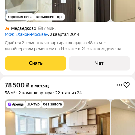
хорошая цена
возможен торг
Медведково
17 мин.
МФК «Ханой-Москва»
, 2 квартал 2014
Сдаётся 2-комнатная квартира площадью 48 кв.м. с
дизайнерским ремонтом на 11 этаже в 21-этажном доме на
срок от 11 месяцев. Из техники есть: Телевизор Стиральная
машина Холодильник Микроволновка Дом - кирпичный, окна
Снять
Чат
выходят на улицу. Есть
78 500
₽
в месяц
58 м²
2-комн. квартира
22 этаж из 24
3D-тур
без залога