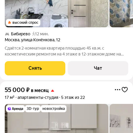
высокий спрос
Бибирево
12 мин.
Москва
,
улица Конёнкова
,
12
Сдаётся 2-комнатная квартира площадью 45 кв.м. с
косметическим ремонтом на 4 этаже в 12-этажном доме на
срок от 11 месяцев. Из техники есть: Телевизор Стиральная
машина Холодильник Микроволновка Дом - панельный, окна
Снять
Чат
выходят на улицу. В подъезде
55 000
₽
в месяц
17 м²
апартаменты-студия
5 этаж из 22
3D-тур
новостройка