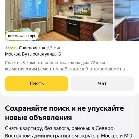
возможен торг
Савёловская
3 мин.
Москва
,
Бутырская улица
,
6
Сдаётся 3-комнатная квартира площадью 72 кв.м. с
косметическим ремонтом на 5 этаже в 9-этажном доме на
срок от 11 месяцев. Из техники есть: Телевизор Духовой шкаф
Стиральная машина Холодильник Посудомоечная машина
Снять
Чат
Кондиционер Бойлер Пылесос
Сохраняйте поиск и не упускайте
новые объявления
Снять квартиру, без залога, районы: в Северо-
Восточном административном округе в Москве и МО