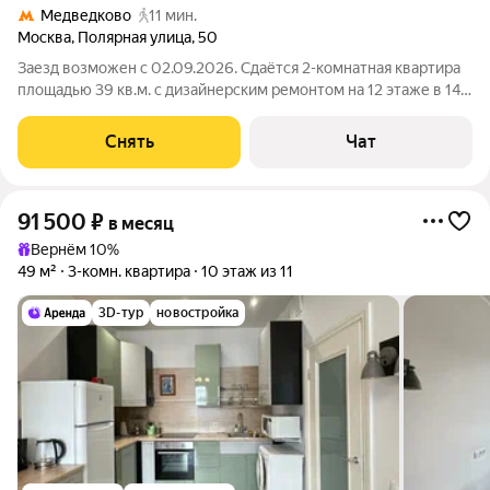
Медведково
11 мин.
Москва
,
Полярная улица
,
50
Заезд возможен с 02.09.2026. Сдаётся 2-комнатная квартира
площадью 39 кв.м. с дизайнерским ремонтом на 12 этаже в 14-
этажном доме на срок от 11 месяцев. Из техники есть:
Телевизор Духовой шкаф Стиральная машина Холодильник
Снять
Чат
Посудомоечная машина
91 500
₽
в месяц
Вернём 10%
49 м²
3-комн. квартира
10 этаж из 11
3D-тур
новостройка