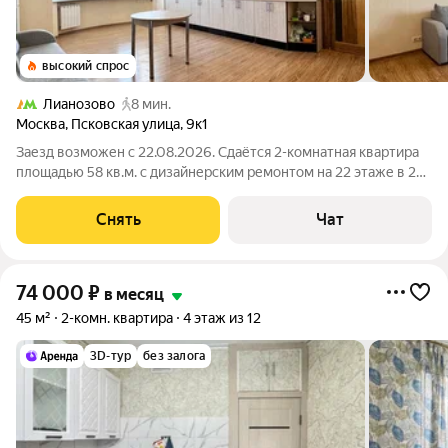
высокий спрос
Лианозово
8 мин.
Москва
,
Псковская улица
,
9к1
Заезд возможен с 22.08.2026. Сдаётся 2-комнатная квартира
площадью 58 кв.м. с дизайнерским ремонтом на 22 этаже в 24-
этажном доме. Из техники есть: Холодильник Кондиционер
Бойлер Дом - монолитный, окна выходят на улицу. Есть
Снять
Чат
консьерж. В подъезде 3
74 000
₽
в месяц
45 м²
2-комн. квартира
4 этаж из 12
3D-тур
без залога