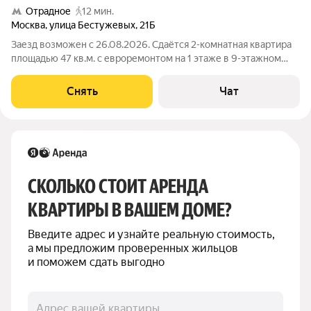
Отрадное
12 мин.
Москва
,
улица Бестужевых
,
21Б
Заезд возможен с 26.08.2026. Сдаётся 2-комнатная квартира
площадью 47 кв.м. с евроремонтом на 1 этаже в 9-этажном
доме на срок от 11 месяцев. Из техники есть: Телевизор
Духовой шкаф Стиральная машина Холодильник
Снять
Чат
Микроволновка Пылесос Дом -
СКОЛЬКО СТОИТ АРЕНДА 
КВАРТИРЫ В ВАШЕМ ДОМЕ?
Введите адрес и узнайте реальную стоимость, 
а мы предложим проверенных жильцов 
и поможем сдать выгодно
Адрес вашей квартиры