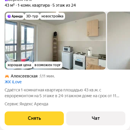
43 м²
1-комн. квартира
5 этаж из 24
3D-тур
новостройка
хорошая цена
возможен торг
Алексеевская
11 мин.
ЖК iLove
Сдаётся 1-комнатная квартира площадью 43 кв.м. с
евроремонтом на 5 этаже в 24-этажном доме на срок от 11
месяцев. Из техники есть: Духовой шкаф Стиральная машина
Сервис Яндекс Аренда
Холодильник Микроволновка Дом - монолитный, окна выходят
во двор. В подъезде 4 лифта
Снять
Чат