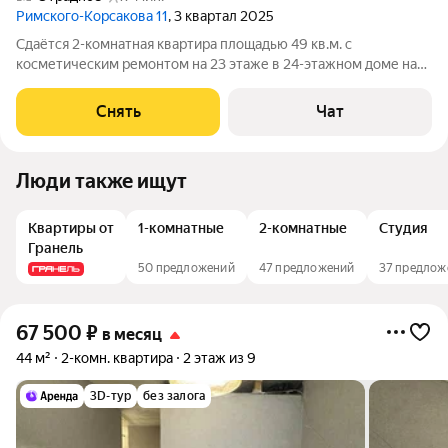
Римского-Корсакова 11
, 3 квартал 2025
Сдаётся 2-комнатная квартира площадью 49 кв.м. с
косметическим ремонтом на 23 этаже в 24-этажном доме на
срок от 11 месяцев. Из техники есть: Телевизор Духовой шкаф
Стиральная машина Холодильник Посудомоечная машина
Снять
Чат
Кондиционер Микроволновка
Люди также ищут
Квартиры от
1-комнатные
2-комнатные
Студия
Гранель
50 предложений
47 предложений
37 предлож
67 500
₽
в месяц
44 м²
2-комн. квартира
2 этаж из 9
3D-тур
без залога