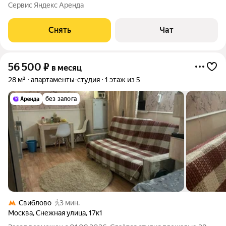
месяцев. Из техники есть: Духовой шкаф Стиральная машина
Сервис Яндекс Аренда
Холодильник Микроволновка Дом - кирпичный, окна выходят
во двор и на улицу. Во дворе
Снять
Чат
56 500
₽
в месяц
28 м²
апартаменты-студия
1 этаж из 5
без залога
Свиблово
3 мин.
Москва
,
Снежная улица
,
17к1