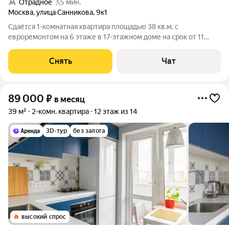
Отрадное
5 мин.
Москва
,
улица Санникова
,
9к1
Сдаётся 1-комнатная квартира площадью 38 кв.м. с
евроремонтом на 6 этаже в 17-этажном доме на срок от 11
месяцев. Из техники есть: Духовой шкаф Стиральная машина
Холодильник Посудомоечная машина Кондиционер
Снять
Чат
Микроволновка Дом - панельный, окна
89 000
₽
в месяц
39 м²
2-комн. квартира
12 этаж из 14
3D-тур
без залога
высокий спрос