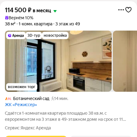
114 500
₽
в месяц
Вернём 10%
38 м²
1-комн. квартира
3 этаж из 49
3D-тур
новостройка
возможен торг
Ботанический сад
14 мин.
ЖК «Режиссер»
Сдаётся 1-комнатная квартира площадью 38 кв.м. с
евроремонтом на 3 этаже в 49-этажном доме на срок от 11
месяцев. Из техники есть: Духовой шкаф Стиральная машина
Сервис Яндекс Аренда
Холодильник Кондиционер Микроволновка Пылесос Дом -