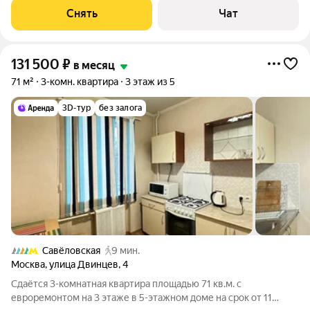
монолитный, окна выходят во
Снять
Чат
131 500
₽
в месяц
71 м²
3-комн. квартира
3 этаж из 5
3D-тур
без залога
Савёловская
9 мин.
Москва
,
улица Двинцев
,
4
Сдаётся 3-комнатная квартира площадью 71 кв.м. с
евроремонтом на 3 этаже в 5-этажном доме на срок от 11