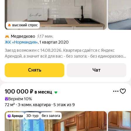
высокий спрос
Медведково
17 мин.
ЖК «Нормандия»
, 1 квартал 2020
Заезд возможен с 14.08.2026. Квартира сдаётся с Яндекс
Арендой, а значит всё для вас: - без залога; - без единоразовой
комиссии; - с поддержкой от наших специалистов в процессе
проживания. Мы можем показать вам квартиру онлайн это так
Снять
Чат
же детально,
100 000
₽
в месяц
Вернём 10%
72 м²
3-комн. квартира
5 этаж из 9
3D-тур
без залога