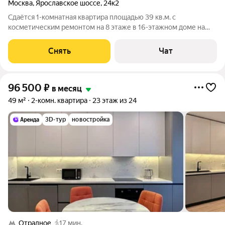
Москва
,
Ярославское шоссе
,
24к2
Сдаётся 1-комнатная квартира площадью 39 кв.м. с
косметическим ремонтом на 8 этаже в 16-этажном доме на
срок от 11 месяцев. Из техники есть: Телевизор Стиральная
машина Холодильник Микроволновка Пылесос Дом -
Снять
Чат
панельный, окна выходят во двор. В
96 500
₽
в месяц
49 м²
2-комн. квартира
23 этаж из 24
3D-тур
новостройка
Отрадное
17 мин.