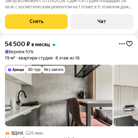
Заезд возможен с 01.09.2026. Сдаётся студия площадью 28
кв.м. с косметическим ремонтом на 1 этаже в 5-этажном доме
на срок от 11 месяцев. Из техники есть: Телевизор Стиральная
машина Холодильник Кондиционер Дом - кирпичный. Во дворе
Снять
Чат
есть парковка
54 500
₽
в месяц
Вернём 10%
19 м²
квартира-студия
8 этаж из 16
3D-тур
без залога
ВДНХ
25 мин.