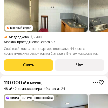
высокий спрос
Медведково
5 мин.
Москва
,
проезд Шокальского
,
53
Сдаётся 2-комнатная квартира площадью 44 кв.м. с
косметическим ремонтом на 2 этаже в 9-этажном доме на
срок от 11 месяцев. Из техники есть: Стиральная машина
Холодильник Микроволновка Дом - панельный, окна выходят
Снять
Чат
на улицу. В подъезде 1 лифт - 0
110 000
₽
в месяц
48 м²
2-комн. квартира
19 этаж из 24
3D-тур
новостройка