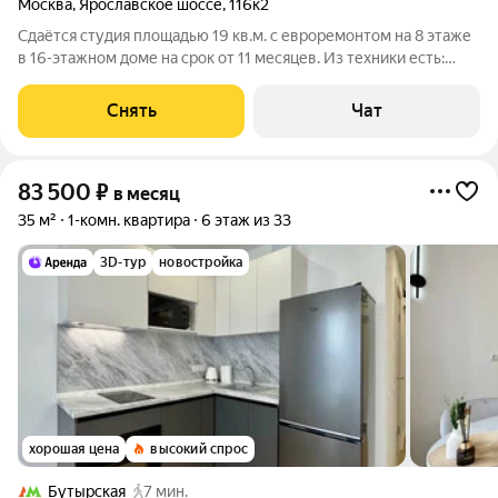
Москва
,
Ярославское шоссе
,
116к2
Сдаётся студия площадью 19 кв.м. с евроремонтом на 8 этаже
в 16-этажном доме на срок от 11 месяцев. Из техники есть:
Стиральная машина Холодильник Микроволновка Дом -
панельный, окна выходят во двор. Есть консьерж. В подъезде 1
Снять
Чат
лифт - 0 грузовых и
83 500
₽
в месяц
35 м²
1-комн. квартира
6 этаж из 33
3D-тур
новостройка
хорошая цена
высокий спрос
Бутырская
7 мин.