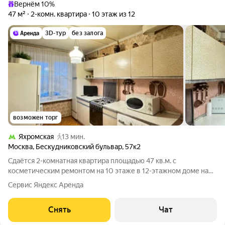
Вернём 10%
47 м²
2-комн. квартира
10 этаж из 12
3D-тур
без залога
возможен торг
Яхромская
13 мин.
Москва
,
Бескудниковский бульвар
,
57к2
Сдаётся 2-комнатная квартира площадью 47 кв.м. с
косметическим ремонтом на 10 этаже в 12-этажном доме на
срок от 11 месяцев. Из техники есть: Телевизор Духовой шкаф
Сервис Яндекс Аренда
Стиральная машина Холодильник Микроволновка Пылесос
Дом - блочный, окна выходят
Снять
Чат