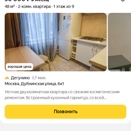
48 м²
2-комн. квартира
1 этаж из 9
хорошая цена
Дегунино
7 мин.
Москва
,
Дубнинская улица
,
6к1
Уютная двухкомнатная квартира со свежим косметическим
ремонтом. Встроенный кухонный гарнитур, со всей
необходимой бытовой техникой. Полностью меблирована.
Комнаты изолированные. Просторная застекленная лоджия, на
Позвонить
окнах установлены решетки. Отличное