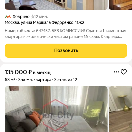
Ховрино
12 мин.
Москва
,
улица Маршала Федоренко
,
10к2
Номер объекта: 647457. БЕЗ КОМИССИИ! Сдается 1-комнатная
квартира в экологически чистом районе Москвы. Квартира
оснащена всем необходимым для комфортного проживания.
Интернет, мебель, 2 телевизора, плита, духовая печь,
Позвонить
микроволновка, холодильник,
135 000
₽
в месяц
63 м²
3-комн. квартира
3 этаж из 12