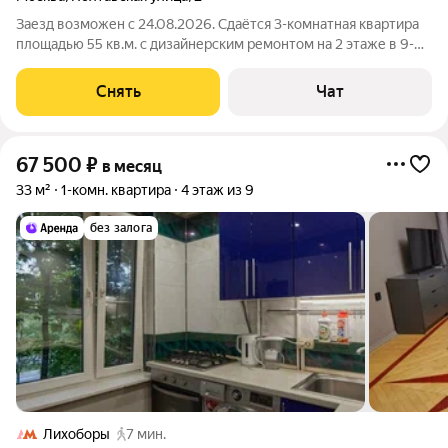
Заезд возможен с 24.08.2026. Сдаётся 3-комнатная квартира
площадью 55 кв.м. с дизайнерским ремонтом на 2 этаже в 9-
этажном доме на срок от 11 месяцев. Из техники есть:
Телевизор Духовой шкаф Стиральная машина Сушильная
Снять
Чат
машина Холодильник
67 500
₽
в месяц
33 м²
1-комн. квартира
4 этаж из 9
без залога
Лихоборы
7 мин.