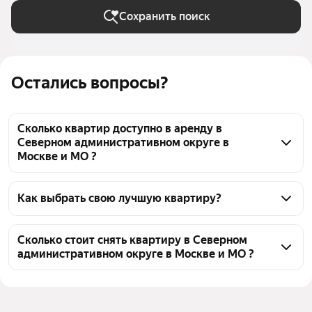
Сохранить поиск
Остались вопросы?
Сколько квартир доступно в аренду в
Северном административном округе в
Москве и МО ?
На Яндекс Недвижимости в Северном 
административном округе в Москве и МО доступно 
Как выбрать свою лучшую квартиру?
в аренду 80 квартир, из них 6 объявлений от 
Чтобы снять квартиру в брежневке в САО, 
собственников, 73 объявления от агентств
воспользуйтесь удобными фильтрами и 
Сколько стоит снять квартиру в Северном
административном округе в Москве и МО ?
сортировкой для выбора среди предложений в 
выбранном районе
Цена за квадратный метр
1 042 — 5 000 ₽
Помимо удобной сортировки по цене аренды вы 
Площадь
10 — 85 м²