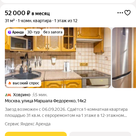
52 000
₽
в месяц
31 м²
1-комн. квартира
1 этаж из 12
3D-тур
без залога
высокий спрос
Ховрино
5 мин.
Москва
,
улица Маршала Федоренко
,
14к2
Заезд возможен с 06.09.2026. Сдаётся 1-комнатная квартира
площадью 31 кв.м. с евроремонтом на 1 этаже в 12-этажном
доме на срок от 11 месяцев. Из техники есть: Телевизор
Сервис Яндекс Аренда
Духовой шкаф Стиральная машина Холодильник
Микроволновка Пылесос Дом -