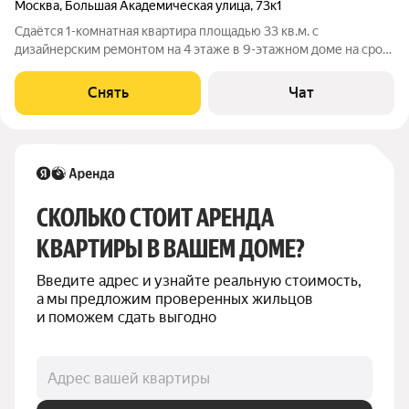
Москва
,
Большая Академическая улица
,
73к1
Сдаётся 1-комнатная квартира площадью 33 кв.м. с
дизайнерским ремонтом на 4 этаже в 9-этажном доме на срок
от 11 месяцев. Из техники есть: Телевизор Духовой шкаф
Стиральная машина Холодильник Дом - панельный.
Снять
Чат
Коммунальные услуги по счетчикам
СКОЛЬКО СТОИТ АРЕНДА 
КВАРТИРЫ В ВАШЕМ ДОМЕ?
Введите адрес и узнайте реальную стоимость, 
а мы предложим проверенных жильцов 
и поможем сдать выгодно
Адрес вашей квартиры