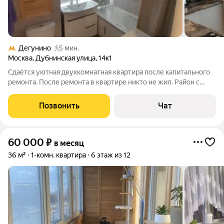
Дегунино
5 мин.
Москва
,
Дубнинская улица
,
14к1
Сдаётся уютная двухкомнатная квартира после капитального
ремонта. После ремонта в квартире никто не жил. Район с
развитой инфраструктурой ( школы , детский садик,
супермаркеты), всё необходимое в пешей доступности.
Позвонить
Чат
Остановка общественного транспорта
60 000
₽
в месяц
36 м²
1-комн. квартира
6 этаж из 12