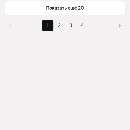
можете отсортировать результаты по стоимости 
квадратного метра или площади
Показать ещё 20
1
2
3
4