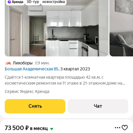
3D-тур
новостройка
Лихоборы
9 мин.
Большая Академическая 85
, 3 квартал 2023
Сдаётся 1-комнатная квартира площадью 42 кв.м. с
косметическим ремонтом на 11 этаже в 21-этажном доме на
срок от 11 месяцев. Из техники есть: Духовой шкаф Стиральная
Сервис Яндекс Аренда
машина Сушильная машина Холодильник Посудомоечная
машина Кондиционер
Снять
Чат
73 500
₽
в месяц