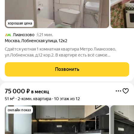
хорошая цена
Лианозово
21 мин.
Москва
,
Лобненская улица
,
12к2
Сдаётся уютная 1 комнатная квартира Метро Лианозово,
ул.Лобненская, д.12 кор.2. В квартире есть всё самое
необходимое для проживания. Общ.38м2, комната 20м2,
большая кухня 9.6м2. 7/16 этаж. Окна ПВХ. Есть застеклённая
Позвонить
лоджия. Хорошая и Развитая
75 000
₽
в месяц
51 м²
2-комн. квартира
10 этаж из 12
онлайн показ