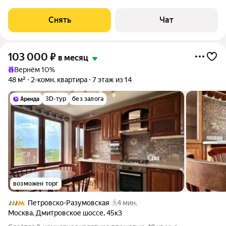
срок от 11 месяцев. Из техники есть: Телевизор Стиральная
машина Холодильник Кондиционер Микроволновка Дом -
Снять
Чат
панельный, окна выходят во двор.
103 000
₽
в месяц
Вернём 10%
48 м²
2-комн. квартира
7 этаж из 14
3D-тур
без залога
возможен торг
Петровско-Разумовская
4 мин.
Москва
,
Дмитровское шоссе
,
45к3