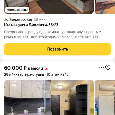
хорошая цена
Беломорская
8 мин.
Москва
,
улица Лавочкина
,
56/23
Предлагаю в аренду однокомнатную квартиру с простым
ремонтом. Есть все необходимое-мебель и техника. Есть
шкафы, санузел чистый совмещенный. Договор от года. Берут
не всех. Договор с собственником. Все оплаты после проверки
Позвонить
документов и договора с
60 000
₽
в месяц
28 м²
квартира-студия
10 этаж из 12