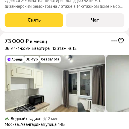
Сдаётся 2-комнатная квартира площадью 48 кв.м. с
дизайнерским ремонтом на 7 этаже в 14-этажном доме на срок
от 11 месяцев. Квартира с обновлённой современной
планировкой, сдаётся впервые. Вся техника и мебель в
Снять
Чат
состоянии новых. Балкон с панорамным
73 000
₽
в месяц
36 м²
1-комн. квартира
12 этаж из 12
3D-тур
без залога
Водный стадион
12 мин.
Москва
,
Авангардная улица
,
14Б