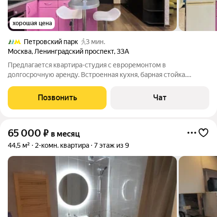
хорошая цена
Петровский парк
3 мин.
Москва
,
Ленинградский проспект
,
33А
Предлагается квартира-студия с евроремонтом в
долгосрочную аренду. Встроенная кухня, барная стойка.
Сан.узел евростандарт, душевая кабина. Большая
застеклённая лоджия, ПВХ. Техника: стиральная машина-
Позвонить
Чат
автомат, двухкамерный холодильник, кондиционер,
65 000
₽
в месяц
44,5 м²
2-комн. квартира
7 этаж из 9