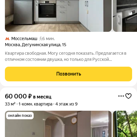
Моссельмаш
6 мин.
Москва
,
Дегунинская улица
,
15
Квартира свободная. Могу сегодня показать. Предлагается в
отличном состоянии двушка, но только для Русской
национальности, комнаты изолированные, вся необходимая
мебель и бытовая техника. Большая застекленная лоджия.
Позвонить
Кухня встроенная, посудомоечная
60 000
₽
в месяц
33 м²
1-комн. квартира
4 этаж из 9
онлайн показ