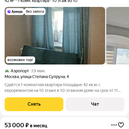
42 м²
1-комн. квартира
10 этаж из 10
без залога
возможен торг
Аэропорт
9 мин.
Москва
,
улица Степана Супруна
,
4
Сдаётся 1-комнатная квартира площадью 42 кв.м. с
евроремонтом на 10 этаже в 10-этажном доме на срок от 11
месяцев. Из техники есть: Духовой шкаф Стиральная машина
Холодильник Дом - кирпичный, окна выходят во двор и на
Снять
Чат
улицу. Коммунальные услуги по
53 000
₽
в месяц