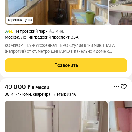
хорошая цена
Петровский парк
3 мин.
Москва
,
Ленинградский проспект
,
33А
КОМФОРТНАЯ/Ухоженная ЕВРО Студия в 1-й мин. ШАГА
(напротив) от ст. метро ДИНАМО в панельном доме с
ОТЛИЧНЫМ видом на ВТБ арену предлагается в
долгосрочную аренду. ВСЯ Бытовая техника (включая
Позвонить
КОНДЕЙ ) от ВЕДУЩИХ мировых производителей. ВСЯ
МЕБЕЛЬ
40 000
₽
в месяц
38 м²
1-комн. квартира
7 этаж из 16