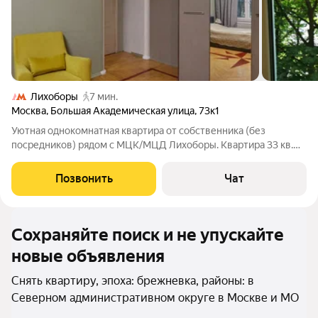
Лихоборы
7 мин.
Москва
,
Большая Академическая улица
,
73к1
Уютная однокомнатная квартира от собственника (без
посредников) рядом с МЦК/МЦД Лихоборы. Квартира 33 кв.м,
жилая 20 кв. м, санузел раздельный, выполнен свежий ремонт
с заменой сантехники. Кухня 6 кв. м. оснащена всей
Позвонить
Чат
необходимой техникой
Сохраняйте поиск и не упускайте
новые объявления
Снять квартиру, эпоха: брежневка, районы: в
Северном административном округе в Москве и МО