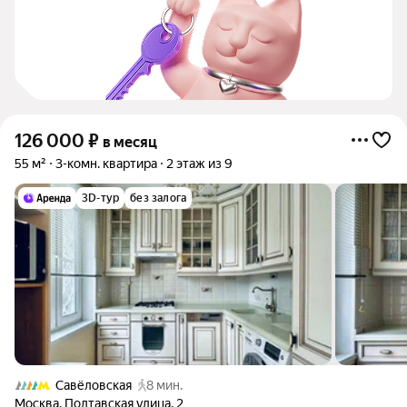
126 000
₽
в месяц
55 м²
3-комн. квартира
2 этаж из 9
3D-тур
без залога
Савёловская
8 мин.
Москва
,
Полтавская улица
,
2