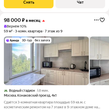
Снять
Чат
98 000
₽
в месяц
Вернём 10%
59 м²
3-комн. квартира
7 этаж из 9
3D-тур
без залога
Водный стадион
8 мин.
Москва
,
Конаковский проезд
,
4к1
Сдаётся 3-комнатная квартира площадью 59 кв.м. с
косметическим ремонтом на 7 этаже в 9-этажном доме на