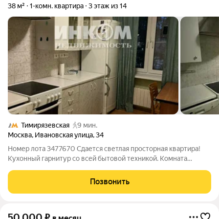
38 м²
1-комн. квартира
3 этаж из 14
Тимирязевская
9 мин.
Москва
,
Ивановская улица
,
34
Номер лота 3477670 Сдается светлая просторная квартира!
Кухонный гарнитур со всей бытовой техникой. Комната
полностью мебелирована. Застекленная лоджия. Кладовая.
Рядом с домом парковка, парк.
Позвонить
50 000
₽
в месяц