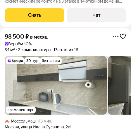
косметическим ремонтом на 3 этаже в 14-этажном доме на
срок от 11 месяцев. Из техники есть: Телевизор Духовой шкаф
Стиральная машина Холодильник Микроволновка Дом -
Снять
Чат
блочный, окна выходят во двор.
98 500
₽
в месяц
Вернём 10%
54 м²
2-комн. квартира
13 этаж из 16
3D-тур
без залога
возможен торг
Моссельмаш
3 мин.
Москва
,
улица Ивана Сусанина
,
2к1