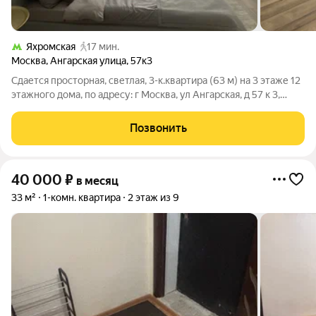
Яхромская
17 мин.
Москва
,
Ангарская улица
,
57к3
Сдается просторная, светлая, 3-к.квартира (63 м) на 3 этаже 12
этажного дома, по адресу: г Москва, ул Ангарская, д 57 к 3,
станция метро Яхромская. Квартира оборудована всем
необходимым для проживания, заезжай и живи. Развитая
Позвонить
инфраструктура. В
40 000
₽
в месяц
33 м²
1-комн. квартира
2 этаж из 9