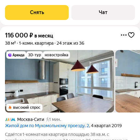
срок от 11 месяцев. Из техники есть: Телевизор Духовой шкаф
Стиральная машина Сушильная машина Холодильник
Снять
Чат
Посудомоечная машина
116 000
₽
в месяц
38 м²
1-комн. квартира
24 этаж из 36
3D-тур
новостройка
высокий спрос
Москва-Сити
1 мин.
Жилой дом по Мукомольному проезду, 2
, 4 квартал 2019
Сдаётся 1-комнатная квартира площадью 38 кв.м. с