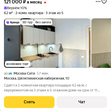
121 000
₽
в месяц
Вернём 10%
62 м²
2-комн. квартира
3 этаж из 5
3D-тур
без залога
возможен торг
Москва-Сити
7 мин.
Москва
,
Шелепихинская набережная
,
10
Сдаётся 2-комнатная квартира площадью 62 кв.м. с
евроремонтом на 3 этаже в 5-этажном доме на срок от 11
месяцев. Из техники есть: Телевизор Стиральная машина
Холодильник Кондиционер Бойлер Микроволновка Пылесос
Снять
Чат
Дом - кирпичный, окна выходят во