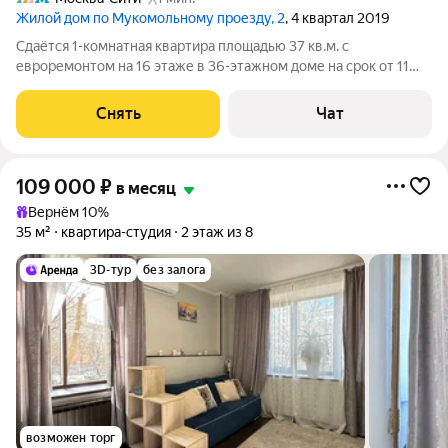
Жилой дом по Мукомольному проезду, 2
, 4 квартал 2019
Сдаётся 1-комнатная квартира площадью 37 кв.м. с
евроремонтом на 16 этаже в 36-этажном доме на срок от 11
месяцев. Из техники есть: Духовой шкаф Стиральная машина
Холодильник Посудомоечная машина Микроволновка
Снять
Чат
Пылесос Дом - монолитный, окна
109 000
₽
в месяц
Вернём 10%
35 м²
квартира-студия
2 этаж из 8
3D-тур
без залога
возможен торг