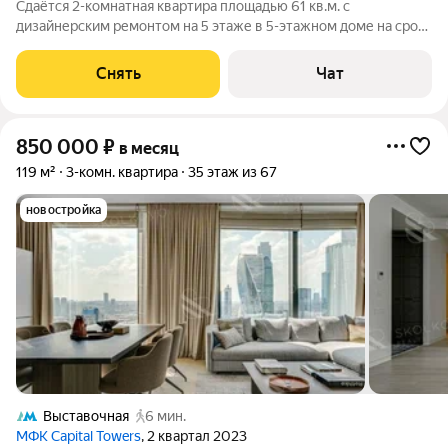
Сдаётся 2-комнатная квартира площадью 61 кв.м. с
дизайнерским ремонтом на 5 этаже в 5-этажном доме на срок
от 11 месяцев. Из техники есть: Телевизор Духовой шкаф
Стиральная машина Холодильник Посудомоечная машина
Снять
Чат
Кондиционер Бойлер
850 000
₽
в месяц
119 м²
3-комн. квартира
35 этаж из 67
новостройка
Выставочная
6 мин.
МФК Capital Towers
, 2 квартал 2023