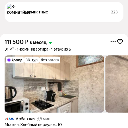
3-комнатные
223
111 500
₽
в месяц
31 м²
1-комн. квартира
1 этаж из 5
3D-тур
без залога
Арбатская
8 мин.
Москва
,
Хлебный переулок
,
10