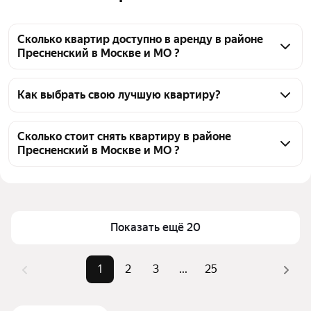
Сколько квартир доступно в аренду в районе
Пресненский в Москве и МО ?
На Яндекс Недвижимости в районе Пресненский в 
Москве и МО доступно в аренду 890 квартир, из 
Как выбрать свою лучшую квартиру?
них 22 объявления от собственников, 865 
Чтобы снять квартиру элит класс в районе 
объявлений от агентств
Пресненский, воспользуйтесь удобными 
Сколько стоит снять квартиру в районе
Пресненский в Москве и МО ?
фильтрами и сортировкой для выбора среди 
предложений в выбранном районе
Цена за квадратный метр
1 181 — 11 159 ₽
Помимо удобной сортировки по цене аренды вы 
Площадь
19 — 381 м²
можете отсортировать результаты по стоимости 
квадратного метра или площади
Показать ещё 20
1
2
3
...
25