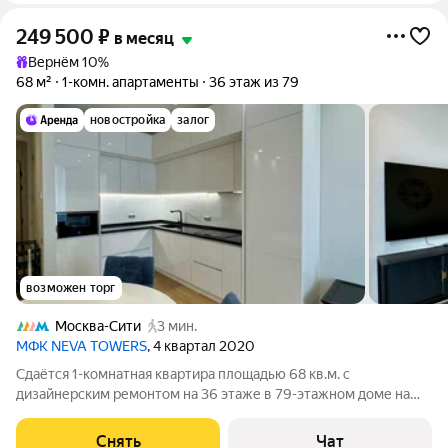
249 500
₽
в месяц
Вернём 10%
68 м²
1-комн. апартаменты
36 этаж из 79
новостройка
залог
возможен торг
Москва-Сити
3 мин.
МФК NEVA TOWERS
, 4 квартал 2020
Сдаётся 1-комнатная квартира площадью 68 кв.м. с
дизайнерским ремонтом на 36 этаже в 79-этажном доме на
срок от 11 месяцев. Из техники есть: Телевизор Духовой шкаф
Стиральная машина Сушильная машина Холодильник
Снять
Чат