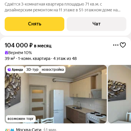
Сдаётся 3-комнатная квартира площадью 71 кв.м. с
дизайнерским ремонтом на 11 этаже в 51-этажном доме на
срок от 11 месяцев. Из техники есть: Телевизор Духовой шкаф
Стиральная машина Холодильник Посудомоечная машина
Снять
Чат
Кондиционер Бойлер
104 000
₽
в месяц
Вернём 10%
39 м²
1-комн. квартира
4 этаж из 48
3D-тур
новостройка
возможен торг
Москва-Сити
1 мин.