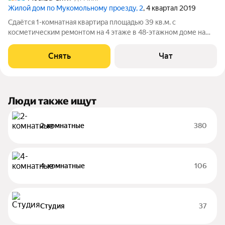
Жилой дом по Мукомольному проезду, 2
, 4 квартал 2019
Сдаётся 1-комнатная квартира площадью 39 кв.м. с
косметическим ремонтом на 4 этаже в 48-этажном доме на
срок от 11 месяцев. Из техники есть: Духовой шкаф Стиральная
машина Холодильник Микроволновка Дом - монолитный, окна
Снять
Чат
выходят во двор. Есть
Люди также ищут
2-комнатные
380
4-комнатные
106
Студия
37