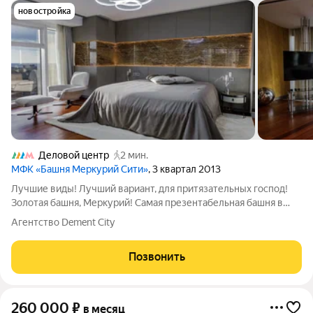
новостройка
Деловой центр
2 мин.
МФК «Башня Меркурий Сити»
, 3 квартал 2013
Лучшие виды! Лучший вариант, для притязательных господ!
Золотая башня, Меркурий! Самая презентабельная башня в
Moscow City! Безналичная оплата, ндс включён в стоимость!
Агентство Dement City
Паркинг, включён в стоимость! Приходите на просмотр, только
находясь внутри вы
Позвонить
260 000
₽
в месяц