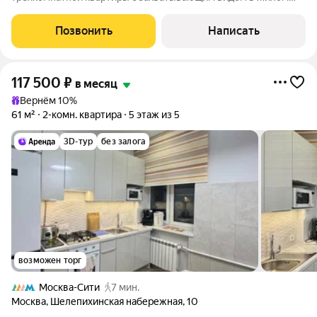
комплексе премиум класса "Capital Towers". Эта квартира
станет вашим личным оазисом, идеально спроектированным
Позвонить
Написать
для комфортной жизни. Планировка
117 500
₽
в месяц
Вернём 10%
61 м²
2-комн. квартира
5 этаж из 5
3D-тур
без залога
возможен торг
Москва-Сити
7 мин.
Москва
,
Шелепихинская набережная
,
10