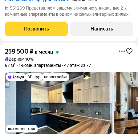
id: 551269 Представляем вашему вниманию уникальные 2-х
комнатные апартаменты в одном из самых элитарных жилых
комплексов Делового центра столицы ЖК "Меркурий Тауэр".
Эти апартаменты станут вашим уютным убежищем, предлагая
Позвонить
Написать
идеальное сочетание роскоши
259 500
₽
в месяц
Вернём 10%
57 м²
1-комн. апартаменты
47 этаж из 77
3D-тур
новостройка
возможен торг