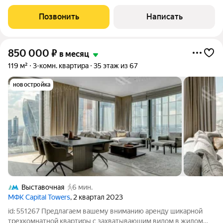
уютную студию общей площадью 43 кв. м, расположенную на
42 этаже 75-этажного жилого комплекса «Меркурий Тауэр».
Позвонить
Написать
Уникальная планировка и
850 000
₽
в месяц
119 м²
3-комн. квартира
35 этаж из 67
новостройка
Выставочная
6 мин.
МФК Capital Towers
, 2 квартал 2023
id: 551267 Предлагаем вашему вниманию аренду шикарной
трехкомнатной квартиры с захватывающим видом в жилом