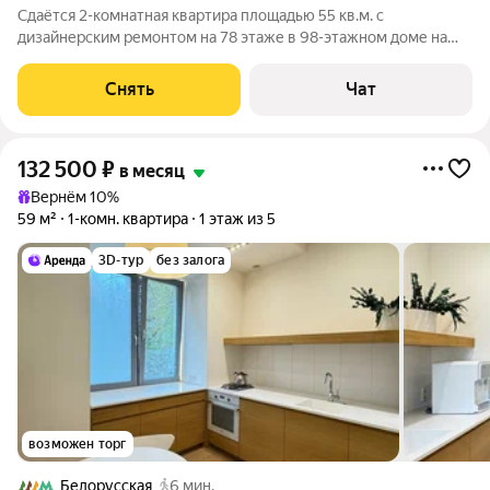
Сдаётся 2-комнатная квартира площадью 55 кв.м. с
дизайнерским ремонтом на 78 этаже в 98-этажном доме на
срок от 11 месяцев. Из техники есть: Телевизор Стиральная
машина Холодильник Посудомоечная машина Кондиционер
Снять
Чат
Микроволновка Дом -
132 500
₽
в месяц
Вернём 10%
59 м²
1-комн. квартира
1 этаж из 5
3D-тур
без залога
возможен торг
Белорусская
6 мин.