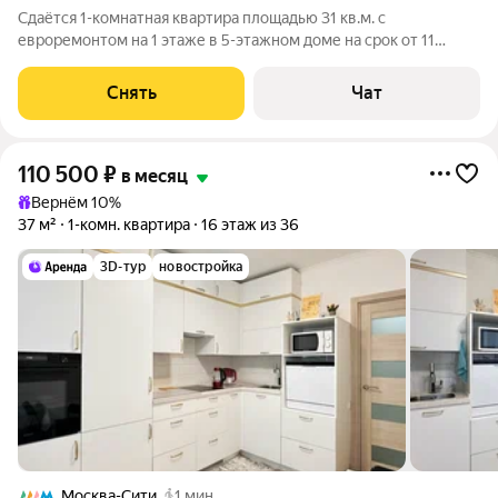
Сдаётся 1-комнатная квартира площадью 31 кв.м. с
евроремонтом на 1 этаже в 5-этажном доме на срок от 11
месяцев. Из техники есть: Телевизор Стиральная машина
Холодильник Кондиционер Микроволновка Дом - кирпичный,
Снять
Чат
окна выходят во двор. Во дворе
110 500
₽
в месяц
Вернём 10%
37 м²
1-комн. квартира
16 этаж из 36
3D-тур
новостройка
Москва-Сити
1 мин.