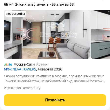
65 м²
2-комн. апартаменты
55 этаж из 68
новостройка
Москва-Сити
3 мин.
МФК NEVA TOWERS
, 4 квартал 2020
Самый популярный комплекс в Москве, премиальный жк Neva
Towers! Высокий этаж, не забываемый вид, на башни Moscow
City! Светлый, уютный дизайнерский апартамент с
Агентство Dement City
качественной мебелью и техникой! Планировка: Гостиная
совмещенная с кухней и обеденной
Позвонить