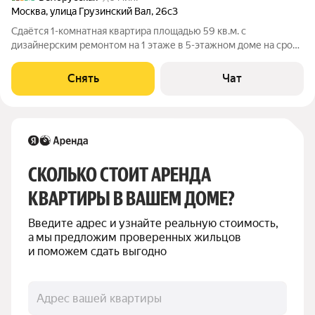
Москва
,
улица Грузинский Вал
,
26с3
Сдаётся 1-комнатная квартира площадью 59 кв.м. с
дизайнерским ремонтом на 1 этаже в 5-этажном доме на срок
от 11 месяцев. Из техники есть: Духовой шкаф Стиральная
машина Холодильник Кондиционер Дом - кирпичный, окна
Снять
Чат
выходят во двор. Коммунальные
СКОЛЬКО СТОИТ АРЕНДА 
КВАРТИРЫ В ВАШЕМ ДОМЕ?
Введите адрес и узнайте реальную стоимость, 
а мы предложим проверенных жильцов 
и поможем сдать выгодно
Адрес вашей квартиры