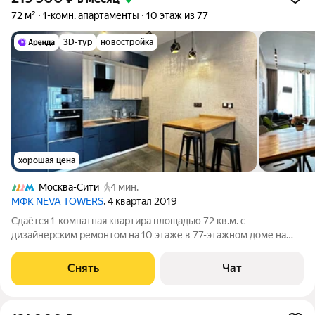
72 м²
1-комн. апартаменты
10 этаж из 77
3D-тур
новостройка
хорошая цена
Москва-Сити
4 мин.
МФК NEVA TOWERS
, 4 квартал 2019
Сдаётся 1-комнатная квартира площадью 72 кв.м. с
дизайнерским ремонтом на 10 этаже в 77-этажном доме на
срок от 11 месяцев. Из техники есть: Телевизор Духовой шкаф
Стиральная машина Сушильная машина Холодильник
Снять
Чат
Посудомоечная машина Кондиционер