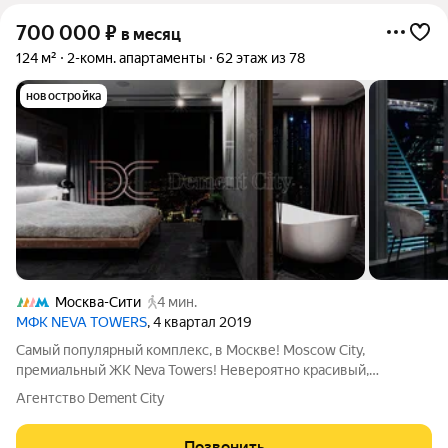
700 000
₽
в месяц
124 м²
2-комн. апартаменты
62 этаж из 78
новостройка
Москва-Сити
4 мин.
МФК NEVA TOWERS
, 4 квартал 2019
Самый популярный комплекс, в Москве! Moscow City,
премиальный ЖК Neva Towers! Невероятно красивый,
стильный! Великолепный, видовой, угловой Апартамент, с
Агентство Dement City
эксклюзивным дизайнерским ремонтом, дорогая выставочная
мебель, в ремонте использованы лучшие,
Позвонить