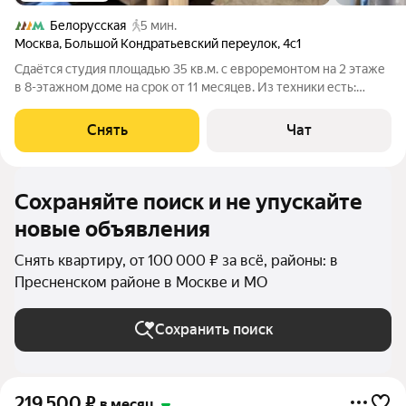
Белорусская
5 мин.
Москва
,
Большой Кондратьевский переулок
,
4с1
Сдаётся студия площадью 35 кв.м. с евроремонтом на 2 этаже
в 8-этажном доме на срок от 11 месяцев. Из техники есть:
Телевизор Духовой шкаф Стиральная машина Холодильник
Посудомоечная машина Кондиционер Микроволновка
Снять
Чат
Пылесос Дом - кирпичный,
Сохраняйте поиск и не упускайте
новые объявления
Снять квартиру, от 100 000 ₽ за всё, районы: в
Пресненском районе в Москве и МО
Сохранить поиск
219 500
₽
в месяц