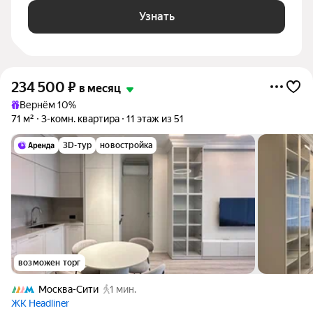
Узнать
234 500
₽
в месяц
Вернём 10%
71 м²
3-комн. квартира
11 этаж из 51
3D-тур
новостройка
возможен торг
Москва-Сити
1 мин.
ЖК Headliner