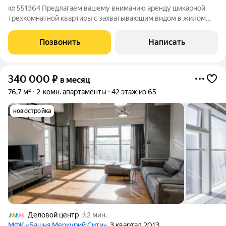
id: 551364 Предлагаем вашему вниманию аренду шикарной
трехкомнатной квартиры с захватывающим видом в жилом
комплексе премиум класса "Capital Towers". Эта квартира
станет вашим личным оазисом, идеально спроектированным
Позвонить
Написать
для комфортной жизни. Планировка
340 000
₽
в месяц
76,7 м²
2-комн. апартаменты
42 этаж из 65
новостройка
Деловой центр
2 мин.
МФК «Башня Меркурий Сити»
, 3 квартал 2013