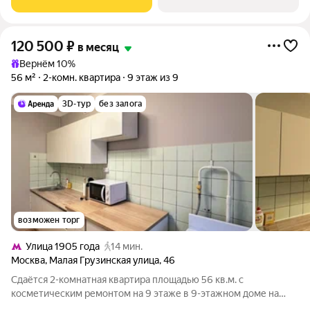
Посудомоечная машина Кондиционер
120 500
₽
в месяц
Вернём 10%
56 м²
2-комн. квартира
9 этаж из 9
3D-тур
без залога
возможен торг
Улица 1905 года
14 мин.
Москва
,
Малая Грузинская улица
,
46
Сдаётся 2-комнатная квартира площадью 56 кв.м. с
косметическим ремонтом на 9 этаже в 9-этажном доме на
срок от 11 месяцев. Из техники есть: Телевизор Духовой шкаф