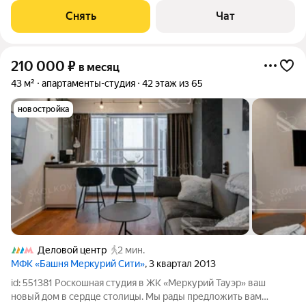
Стиральная машина Холодильник Микроволновка Пылесос
Снять
Чат
Дом - кирпичный, окна выходят
210 000
₽
в месяц
43 м²
апартаменты-студия
42 этаж из 65
новостройка
Деловой центр
2 мин.
МФК «Башня Меркурий Сити»
, 3 квартал 2013
id: 551381 Роскошная студия в ЖК «Меркурий Тауэр» ваш
новый дом в сердце столицы. Мы рады предложить вам