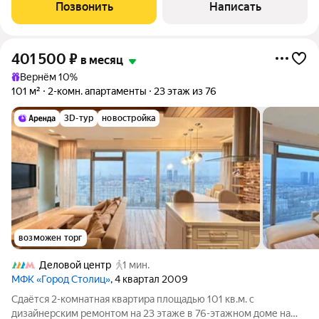
премиального уровня. О апартаменте: Просторная студия 64,3
Позвонить
Написать
м идеальный
401 500
₽
в месяц
Вернём 10%
101 м²
2-комн. апартаменты
23 этаж из 76
3D-тур
новостройка
возможен торг
Деловой центр
1 мин.
МФК «Город Столиц»
, 4 квартал 2009
Сдаётся 2-комнатная квартира площадью 101 кв.м. с
дизайнерским ремонтом на 23 этаже в 76-этажном доме на