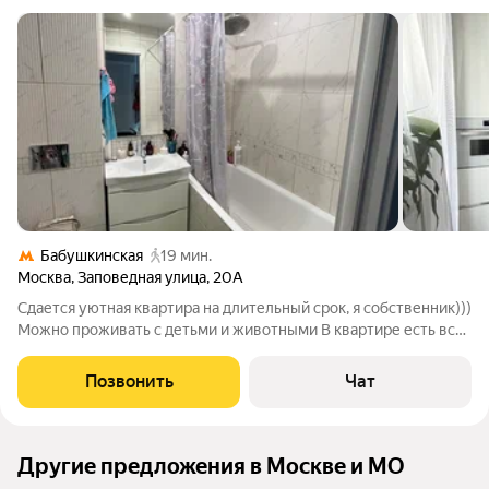
Бабушкинская
19 мин.
Москва
,
Заповедная улица
,
20А
Сдается уютная квартира на длительный срок, я собственник)))
Можно проживать с детьми и животными В квартире есть все
необходимое для проживания: холодильник Bosh, стиральная
машина с функцией пара, телевизор Samsung , чайник Bork,
Позвонить
Чат
тостер и
Другие предложения в Москве и МО