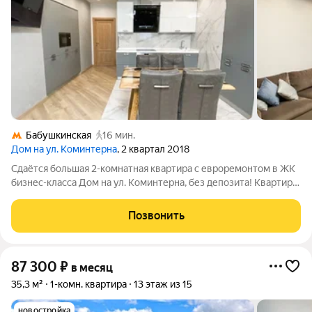
Бабушкинская
16 мин.
Дом на ул. Коминтерна
, 2 квартал 2018
Сдаётся большая 2-комнатная квартира с евроремонтом в ЖК
бизнес-класса Дом на ул. Коминтерна, без депозита! Квартира
для тех, кто привык жить в продуманном до мелочей
пространстве: отдельная гардеробная, два санузла и кабинет
Позвонить
на балконе. Просторная
87 300
₽
в месяц
35,3 м²
1-комн. квартира
13 этаж из 15
новостройка