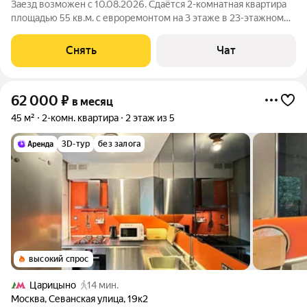
Заезд возможен с 10.08.2026. Сдаётся 2-комнатная квартира
площадью 55 кв.м. с евроремонтом на 3 этаже в 23-этажном
доме на срок от 11 месяцев. Из техники есть: Телевизор
Духовой шкаф Стиральная машина Холодильник
Снять
Чат
Посудомоечная машина
62 000
₽
в месяц
45 м²
2-комн. квартира
2 этаж из 5
3D-тур
без залога
высокий спрос
Царицыно
14 мин.
Москва
,
Севанская улица
,
19к2