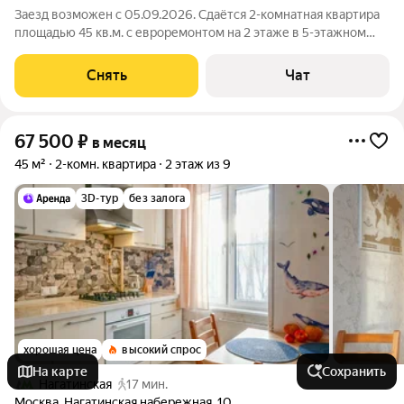
Заезд возможен с 05.09.2026. Сдаётся 2-комнатная квартира
площадью 45 кв.м. с евроремонтом на 2 этаже в 5-этажном
доме на срок от 11 месяцев. Из техники есть: Телевизор
Духовой шкаф Стиральная машина Холодильник
Снять
Чат
Посудомоечная машина Бойлер
67 500
₽
в месяц
45 м²
2-комн. квартира
2 этаж из 9
3D-тур
без залога
хорошая цена
высокий спрос
На карте
Сохранить
Нагатинская
17 мин.
Москва
,
Нагатинская набережная
,
10