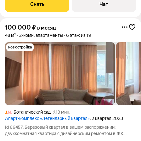
Духовой шкаф Стиральная машина Холодильник
Снять
Чат
Посудомоечная машина
100 000
₽
в месяц
48 м²
2-комн. апартаменты
6 этаж из 19
новостройка
Ботанический сад
13 мин.
Апарт-комплекс «Легендарный квартал»
, 2 квартал 2023
Id 66457. Березовый квартал в вашем распоряжении:
двухкомнатная квартира с дизайнерским ремонтом в ЖК
«Легендарный квартал» Эта квартира редкая возможность