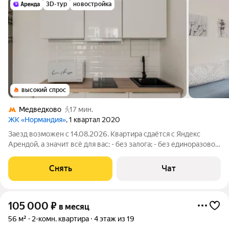
3D-тур
новостройка
высокий спрос
Медведково
17 мин.
ЖК «Нормандия»
, 1 квартал 2020
Заезд возможен с 14.08.2026. Квартира сдаётся с Яндекс
Арендой, а значит всё для вас: - без залога; - без единоразовой
комиссии; - с поддержкой от наших специалистов в процессе
проживания. Мы можем показать вам квартиру онлайн это так
Снять
Чат
же детально,
105 000
₽
в месяц
56 м²
2-комн. квартира
4 этаж из 19