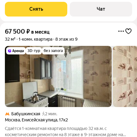
месяцев. Из техники есть: Духовой шкаф Стиральная машина
Сушильная машина Холодильник Посудомоечная машина
Снять
Чат
Система очистки воды для питья
67 500
₽
в месяц
32 м²
1-комн. квартира
8 этаж из 9
3D-тур
без залога
Бабушкинская
2 мин.
Москва
,
Енисейская улица
,
17к2
Сдаётся 1-комнатная квартира площадью 32 кв.м. с
косметическим ремонтом на 8 этаже в 9-этажном доме на