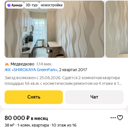
3D-тур
новостройка
Медведково
14 мин.
ЖК «SHIROKAYA GreenPark»
, 2 квартал 2017
Заезд возможен с 25.08.2026. Сдаётся 2-комнатная квартира
площадью 56 кв.м. с косметическим ремонтом на 4 этаже в 19-
этажном доме на срок от 11 месяцев. Из техники есть:
Телевизор Духовой шкаф Стиральная машина Холодильник
Снять
Чат
Микроволновка Пылесос
80 000
₽
в месяц
38 м²
1-комн. квартира
10 этаж из 16