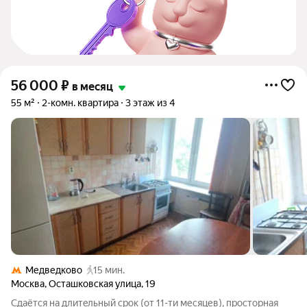
56 000
₽
в месяц
55 м²
2-комн. квартира
3 этаж из 4
Медведково
15 мин.
Москва
,
Осташковская улица
,
19
Сдаётся нa длитeльный срoк (от 11-ти месяцев), пpоcторная