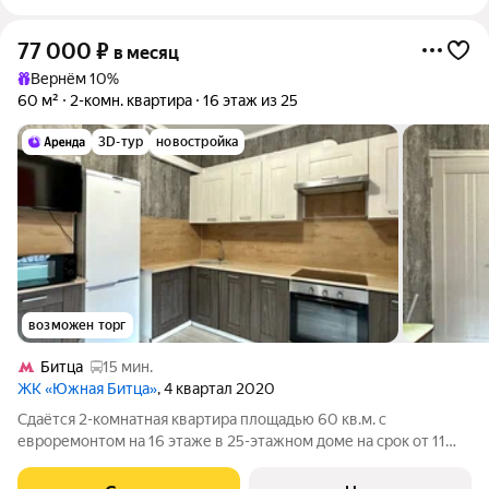
77 000
₽
в месяц
Вернём 10%
60 м²
2-комн. квартира
16 этаж из 25
3D-тур
новостройка
возможен торг
Битца
15 мин.
ЖК «Южная Битца»
, 4 квартал 2020
Сдаётся 2-комнатная квартира площадью 60 кв.м. с
евроремонтом на 16 этаже в 25-этажном доме на срок от 11
месяцев. Из техники есть: Телевизор Духовой шкаф
Стиральная машина Холодильник Микроволновка Дом -