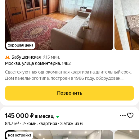
хорошая цена
Бабушкинская
15 мин.
Москва
,
улица Коминтерна
,
14к2
Сдается уютная однокомнатная квартира на длительный срок.
Дом панельного типа, построен в 1986 году, оборудован
мусоропроводом и имеет грузовой и пассажирский лифты.
Курение запрещено, но можно проживать с детьми и
Позвонить
питомцами. Квартира расположена на
145 000
₽
в месяц
84,7 м²
2-комн. квартира
3 этаж из 6
новостройка