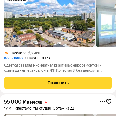
Свиблово
8 мин.
Кольская 8
, 2 квартал 2023
Сдаётся светлая 1-комнатная квартира с евроремонтом и
совмещённым санузлом в ЖК Кольская 8, без депозита!
Просторная евродвушка: большая кухня-гостиная разделённая
на обеденную группу и зону отдыха, изолированная спальня,
Позвонить
совмещённый санузел с
55 000
₽
в месяц
17 м²
апартаменты-студия
5 этаж из 22