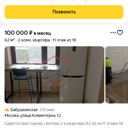
станция метро Свиблово. Квартира оборудована всем
необходимым для проживания, заезжай и живи. Развитая
Позвонить
инфраструктура. В
100 000
₽
в месяц
62 м²
2-комн. квартира
11 этаж из 18
Бабушкинская
15 мин.
Москва
,
улица Коминтерна
,
12
Сдается просторная, светлая, 2-к.квартира (62 м) на 11 этаже 18