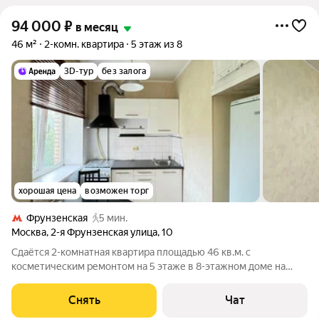
94 000
₽
в месяц
46 м²
2-комн. квартира
5 этаж из 8
3D-тур
без залога
хорошая цена
возможен торг
Фрунзенская
5 мин.
Москва
,
2-я Фрунзенская улица
,
10
Сдаётся 2-комнатная квартира площадью 46 кв.м. с
косметическим ремонтом на 5 этаже в 8-этажном доме на
срок от 11 месяцев. Из техники есть: Духовой шкаф Стиральная
машина Холодильник Кондиционер Дом - кирпичный, окна
Снять
Чат
выходят на улицу. В подъезде