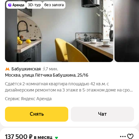
3D-тур
без залога
Бабушкинская
7 мин.
Москва
,
улица Лётчика Бабушкина
,
25/16
Сдаётся 2-комнатная квартира площадью 42 кв.м. с
дизайнерским ремонтом на 3 этаже в 5-этажном доме на срок
от 11 месяцев. Из техники есть: Телевизор Духовой шкаф
Сервис Яндекс Аренда
Стиральная машина Холодильник Кондиционер Дом -
кирпичный. Во дворе есть бесплатная
Снять
Чат
137 500
₽
в месяц