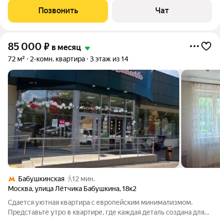
составляет 60 кв.м, жилая площадь 35 кв.м, кухня 10 кв.м, 2
Позвонить
Чат
санузла (один санузел с
85 000
₽
в месяц
72 м²
2-комн. квартира
3 этаж из 14
Бабушкинская
12 мин.
Москва
,
улица Лётчика Бабушкина
,
18к2
Сдается уютная квартира с европейским минимализмом.
Представьте утро в квартире, где каждая деталь создана для