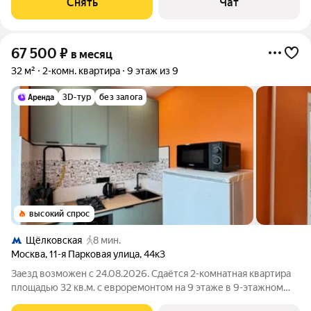
Снять
Чат
панельный, окна выходят во двор. В
67 500
₽
в месяц
32 м²
2-комн. квартира
9 этаж из 9
3D-тур
без залога
высокий спрос
Щёлковская
8 мин.
Москва
,
11-я Парковая улица
,
44к3
Заезд возможен с 24.08.2026. Сдаётся 2-комнатная квартира
площадью 32 кв.м. с евроремонтом на 9 этаже в 9-этажном
доме на срок от 11 месяцев. Из техники есть: Телевизор