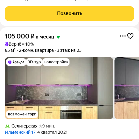
Коммунальные платежи включены в стоимость. Счетчики
оплачиваются отдельно. По условиям проживания: можно с
Позвонить
детьми, можно с питомцами. Срок
105 000
₽
в месяц
Вернём 10%
55 м²
2-комн. квартира
3 этаж из 23
3D-тур
новостройка
возможен торг
Селигерская
9 мин.
Ильменский 17
, 4 квартал 2021