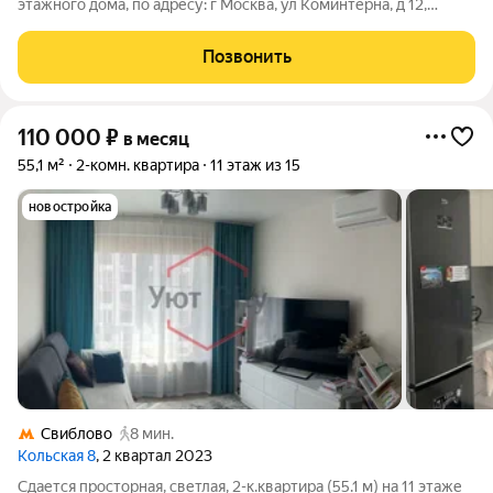
этажного дома, по адресу: г Москва, ул Коминтерна, д 12,
станция метро Бабушкинская. Квартира оборудована всем
необходимым для проживания, заезжай и живи. Развитая
Позвонить
инфраструктура. В
110 000
₽
в месяц
55,1 м²
2-комн. квартира
11 этаж из 15
новостройка
Свиблово
8 мин.
Кольская 8
, 2 квартал 2023
Сдается просторная, светлая, 2-к.квартира (55.1 м) на 11 этаже