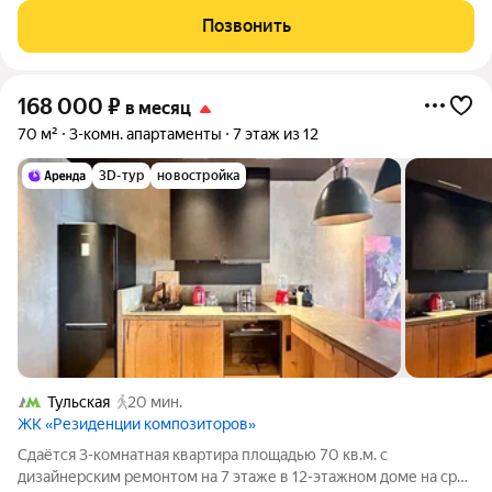
поселиться в доме, построенном в 2023 году, и сразу же
Позвонить
наслаждаться продуманным
168 000
₽
в месяц
70 м²
3-комн. апартаменты
7 этаж из 12
3D-тур
новостройка
Тульская
20 мин.
ЖК «Резиденции композиторов»
Сдаётся 3-комнатная квартира площадью 70 кв.м. с
дизайнерским ремонтом на 7 этаже в 12-этажном доме на срок