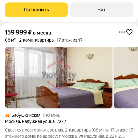
вашего комфорта. Просторная 72 квадратных метра это не
просто цифры, это ваше личное пространство для жизни,
Позвонить
Чат
работы и вдохновения.
159 999
₽
в месяц
68 м²
2-комн. квартира
17 этаж из 17
Бабушкинская
10 мин.
Москва
,
Радужная улица
,
22к2
Сдается просторная, светлая, 2-к.квартира (68 м) на 17 этаже 17
этажного дома, по адресу: г Москва, ул Радужная, д 22 к 2,