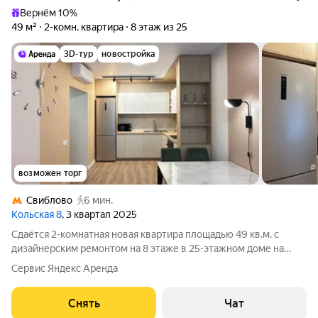
Вернём 10%
49 м²
2-комн. квартира
8 этаж из 25
3D-тур
новостройка
возможен торг
Свиблово
6 мин.
Кольская 8
, 3 квартал 2025
Сдаётся 2-комнатная новая квартира площадью 49 кв.м. с
дизайнерским ремонтом на 8 этаже в 25-этажном доме на
срок от 11 месяцев. Из техники есть: Телевизор в каждой
Сервис Яндекс Аренда
комнате Духовой шкаф Стиральная машина Холодильник
Посудомоечная машина
Снять
Чат