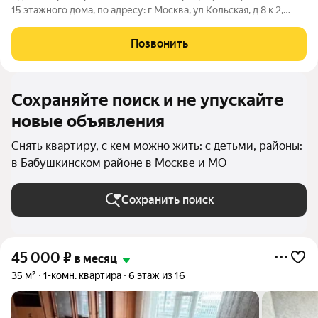
15 этажного дома, по адресу: г Москва, ул Кольская, д 8 к 2,
станция метро Свиблово. Квартира оборудована всем
необходимым для проживания, заезжай и живи.
Позвонить
Преимущества расположения: В
Сохраняйте поиск и не упускайте
новые объявления
Снять квартиру, с кем можно жить: с детьми, районы:
в Бабушкинском районе в Москве и МО
Сохранить поиск
45 000
₽
в месяц
35 м²
1-комн. квартира
6 этаж из 16