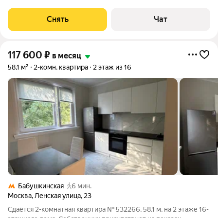
срок от 11 месяцев. Из техники есть: Телевизор Духовой шкаф
Стиральная машина Холодильник Дом - кирпичный, окна
Снять
Чат
выходят во двор. В подъезде 2
117 600
₽
в месяц
58,1 м²
2-комн. квартира
2 этаж из 16
Бабушкинская
6 мин.
Москва
,
Ленская улица
,
23
Сдаётся 2-комнатная квартира № 532266, 58.1 м, на 2 этаже 16-