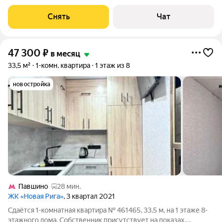
от 11 месяцев. Из техники есть: Телевизор Духовой шкаф
Стиральная машина Холодильник Посудомоечная машина
Снять
Чат
Кондиционер Бойлер
47 300
₽
в месяц
33,5 м²
1-комн. квартира
1 этаж из 8
новостройка
Павшино
28 мин.
ЖК «Новая Рига»
, 3 квартал 2021
Сдаётся 1-комнатная квартира № 461465, 33.5 м, на 1 этаже 8-
этажного дома. Собственник присутствует на показах.