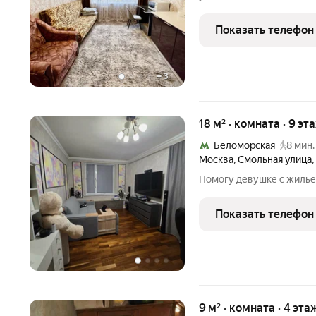
этажного дома. Сдаётся 
платежеспособным людя
Показать телефон
актуальность объявлени
+
3
18 м² · комната · 9 эт
Беломорская
8 мин.
Москва
,
Смольная улица
,
Помогу девушке с жильё
Показать телефон
9 м² · комната · 4 эта