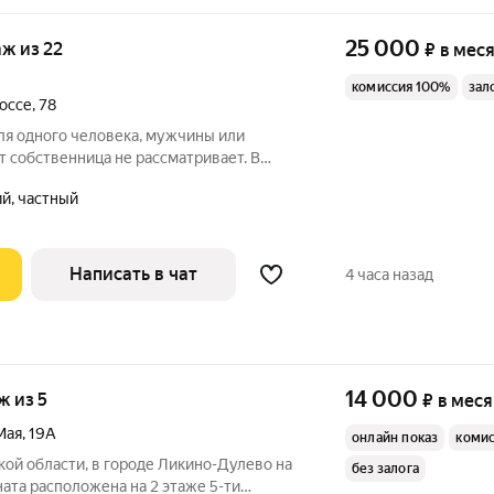
25 000
аж из 22
₽
в мес
комиссия 100%
зал
оссе
,
78
ля одного человека, мужчины или
 собственница не рассматривает. В
вает собственница 65 лет и молодой
й, частный
 Комната закрывается на ключь с
Написать в чат
4 часа назад
14 000
аж из 5
₽
в мес
Мая
,
19А
онлайн показ
комис
ой области, в городе Ликино-Дулево на
без залога
ната расположена на 2 этаже 5-ти