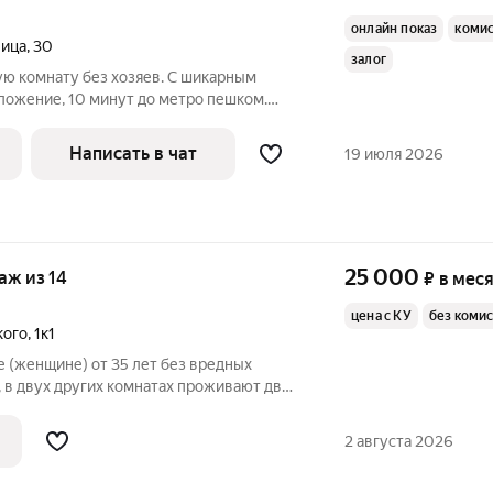
онлайн показ
коми
лица
,
30
залог
ю комнату без хозяев. С шикарным
ложение, 10 минут до метро пешком.
оседи очень хорошие. только женщине,
не беспокоить. ку отлельно
Написать в чат
19 июля 2026
25 000
таж из 14
₽
в мес
цена с КУ
без коми
кого
,
1к1
 (женщине) от 35 лет без вредных
 в двух других комнатах проживают две
район с развитой инфраструктурой, до
ость включены все коммунальные услуги.
2 августа 2026