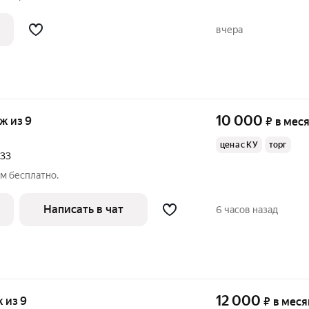
на долгий срок порядочным и
м. Более подробную информацию и
вчера
я можно
10 000
аж из 9
₽
в мес
цена с КУ
торг
33
м бесплатно.
Написать в чат
6 часов назад
12 000
ж из 9
₽
в меся