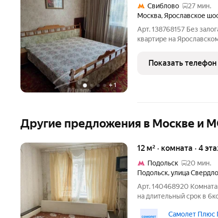
Свиблово
27 мин.
Москва
,
Ярославское шо
Арт. 138768157 Без залог
квартире на Ярославском шоссе 35 000 руб./м
одна адекватная собстве
аренда комнаты в светло
Показать телефон
косметическим
+
1
Другие предложения в Москве и 
12 м² · комната · 4 эт
Подольск
20 мин.
Подольск
,
улица Свердл
Арт. 140468920 Комната 
на длительный срок в 6к
Подольск, ул. Свердлова,
Самолет Плюс 
холодильник; шкаф; диван