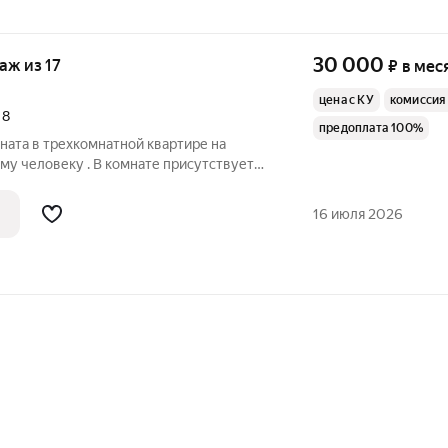
30 000
таж из 17
₽
в мес
цена с КУ
комиссия
,
8
предоплата 100%
ната в трехкомнатной квартире на
му человеку . В комнате присутствует
 В соседних комнатах проживают: в
й мужчина.
16 июля 2026