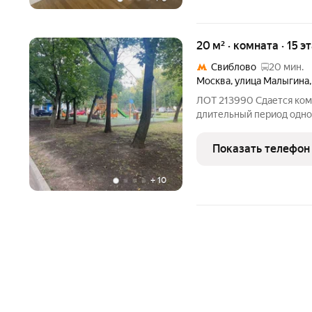
20 м² · комната · 15 э
Свиблово
20 мин.
Москва
,
улица Малыгина
ЛОТ 213990 Сдается ком
длительный период одно
вся необходимая мебель.
одной женщина , в друго
Показать телефон
+
10