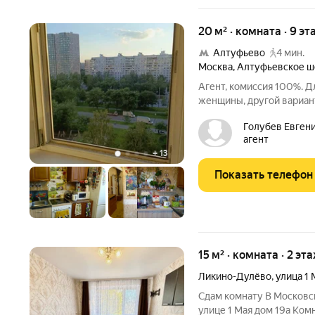
20 м² · комната · 9 эт
Алтуфьево
4 мин.
Москва
,
Алтуфьевское ш
Агент, комиссия 100%. Д
женщины, другой вариант
соседней комнате прожи
Голубев Евгени
человек 40 лет снимает.
агент
лоджией. Животных в
+
13
Показать телефон
15 м² · комната · 2 эт
Ликино-Дулёво
,
улица 1 
Сдам комнату В Московск
улице 1 Мая дом 19а Ком