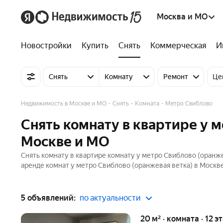
Москва и МО
Новостройки
Купить
Снять
Коммерческая
И
Снять
Комнату
Ремонт
Це
Недвижимость в Москве и МО
Снять
Комната
Метро Свиблово
Снять комнату в квартире у м
Москве и МО
Снять комнату в квартире комнату у метро Свиблово (оранже
аренде комнат у метро Свиблово (оранжевая ветка) в Москве 
5 объявлений:
по актуальности
20 м² · комната · 12 э