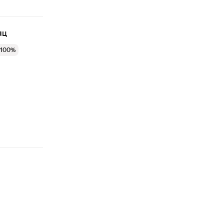
яц
 100%