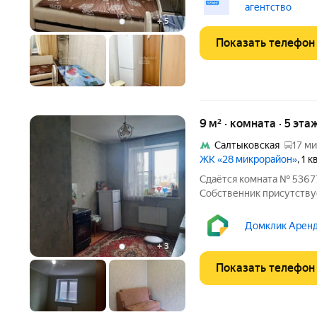
агентство
+
5
Показать телефон
9 м² · комната · 5 эта
Салтыковская
17 ми
ЖК «28 микрорайон»
, 1 
Сдаётся комната № 536776
Собственник присутствуе
комнаты. Соседи-женщина
и ее муж(часто бывает 
Домклик Аренд
включены в
+
3
Показать телефон