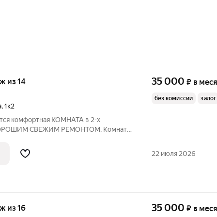
35 000
аж из 14
₽
в мес
без комиссии
залог
а
,
1к2
ется комфоpтная КОМНАТА в 2-х
 XOPOШИM CВЕЖИМ PEMОНТOM. Koмнaты
 Cвиблoво 5 минут. В кoмнате и
oдимая мебeль для жизни. Kухонный
22 июля 2026
ом бытoвой
35 000
аж из 16
₽
в мес