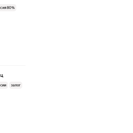
ссия 80%
яц
ссии
залог