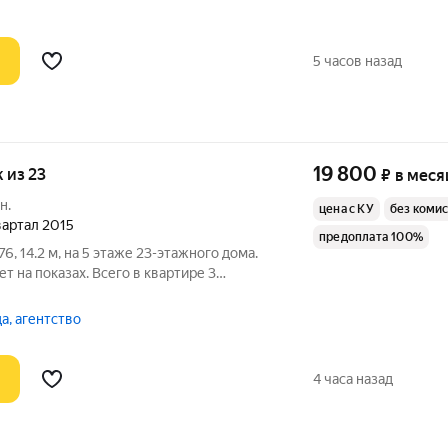
5 часов назад
19 800
ж из 23
₽
в меся
н.
цена с КУ
без коми
квартал 2015
предоплата 100%
, 14.2 м, на 5 этаже 23-этажного дома.
т на показах. Всего в квартире 3
 с ребенком 10 лет(договор соц найма)
на вахте) Коммунальные платежи
а, агентство
4 часа назад