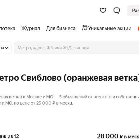
Ра
потека
Журнал
Для бизнеса
Уникальные акции
на
етро Свиблово (оранжевая ветка)
вая ветка) в Москве и МО — 5 объявлений от агентств и собственн
и МО. по цене от 25 000 ₽ в месяц.
28 000
таж из 12
₽
в мес