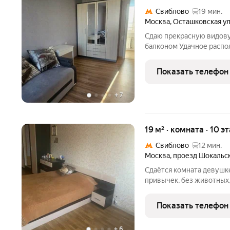
Свиблово
19 мин.
Москва
,
Осташковская у
Сдаю прекрасную видову
балконом Удачное распо
Есть всё необходимое, с
мужчинам и парам прошу 
Показать телефон
+
7
19 м² · комната · 10 э
Свиблово
12 мин.
Москва
,
проезд Шокальс
Сдаётся комната девушке
привычек, без животных,
девушки, хороший тихий 
метро 10 минут, в стоим
Показать телефон
Также в
+
6