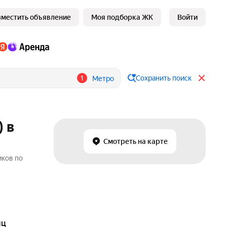
зместить объявление
Моя подборка ЖК
Войти
1
Сохранить поиск
Метро
 в
Смотреть на карте
иков по
яц