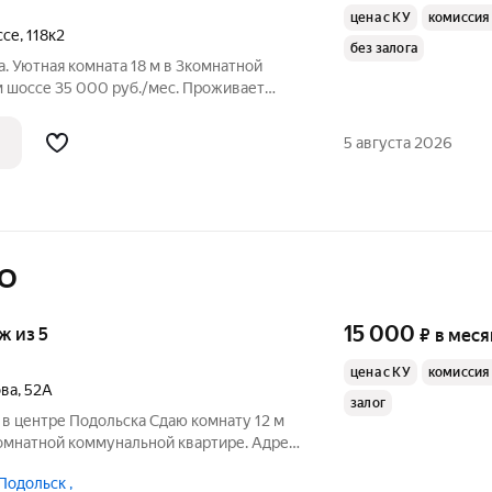
цена с КУ
комиссия
ссе
,
118к2
без залога
а. Уютная комната 18 м в 3комнатной
ес. Проживает
нница. Предлагается долгосрочная
й благоустроенной квартире. Комната с
5 августа 2026
МО
15 000
аж из 5
₽
в меся
цена с КУ
комиссия
ова
,
52А
залог
в центре Подольска Сдаю комнату 12 м
омнатной коммунальной квартире. Адрес:
 52а (центр города). Что есть в комнате:
Подольск ,
; стол и стулья. Кухня полностью