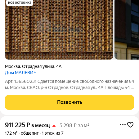
новостройка
Москва
,
Отрадная улица
,
4А
Дом МАЛЕВИЧ
Арт. 136560231 Сдается помещение свободного назначения 54
м, Москва, СВАО, р-н Отрадное, Отрадная ул., 4А Площадь: 54 м
Этаж: 1 из 28 Помещение: Свободно Метро: Отрадное (10
мин.), Владыкино (23 мин.), Ботанический сад (5 мин.) Аренда
Позвонить
нежилого
911 225
₽
в месяц
5 298 ₽ за м²
172 м²
общепит
1 этаж из 7