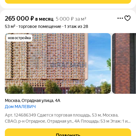
Отрадное (10 мин.), Владыкино
265 000
₽
в месяц
5 000 ₽ за м²
53 м²
торговое помещение
1 этаж из 28
новостройка
Москва
,
Отрадная улица
,
4А
Дом МАЛЕВИЧ
Арт. 124686349 Сдается торговая площадь, 53 м, Москва,
СВАО, р-н Отрадное, Отрадная ул., 4А Площадь: 53 м Этаж: 1 из
28 Помещение: Свободно. Срок ввода ЖК в эксплуатацию 4
квартал 2025г. Метро: Отрадное (10 мин.), Владыкино (23
Позвонить