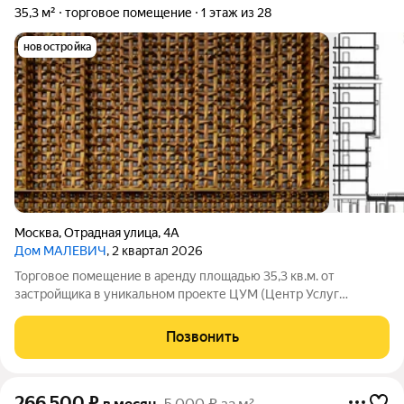
35,3 м²
торговое помещение
1 этаж из 28
новостройка
Москва
,
Отрадная улица
,
4А
Дом МАЛЕВИЧ
, 2 квартал 2026
Торговое помещение в аренду площадью 35,3 кв.м. от
застройщика в уникальном проекте ЦУМ (Центр Услуг
Малевич) - широкоформатный и мультифункциональный
кластер услуг, интегрированный в жилое пространство Дома
Позвонить
«МАЛЕВИЧ», который находится в сердце
266 500
₽