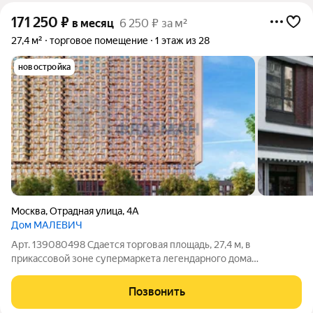
171 250
₽
в месяц
6 250 ₽ за м²
27,4 м²
торговое помещение
1 этаж из 28
новостройка
Москва
,
Отрадная улица
,
4А
Дом МАЛЕВИЧ
Арт. 139080498 Сдается торговая площадь, 27,4 м, в
прикaсcовой зoне супермаркета легендарного дома
МАЛЕВИЧ Москва, СВАО, р-н Отрадное, Отрадная ул., 4А
Площадь: 27,4 м Этаж: 1 из 28 Помещение: Свободно Срок
Позвонить
ввода ЖК в эксплуатацию 4 квартал 2025г.