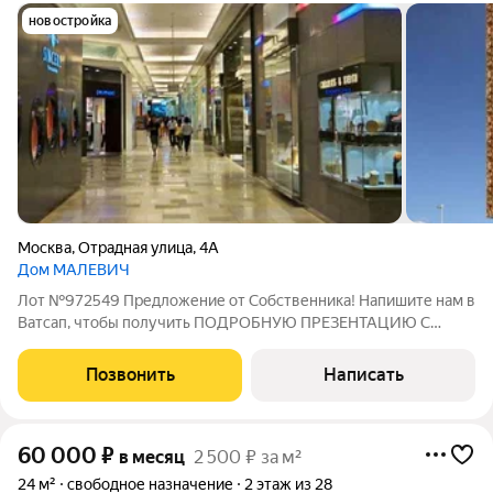
новостройка
Москва
,
Отрадная улица
,
4А
Дом МАЛЕВИЧ
Лот №972549 Предложение от Собственника! Напишите нам в
Ватсап, чтобы получить ПОДРОБНУЮ ПРЕЗЕНТАЦИЮ С
ПЛАНИРОВКОЙ И ФОТОГРАФИЯМИ! Сдаётся в аренду
помещение свободного назначения на первом этаже общей
Позвонить
Написать
площадью 172,2 м. Объект расположен в шаговой
60 000
₽
в месяц
2 500 ₽ за м²
24 м²
свободное назначение
2 этаж из 28