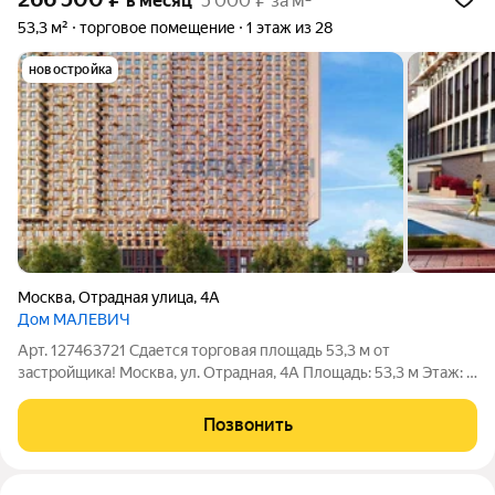
в месяц
5 000 ₽ за м²
53,3 м²
торговое помещение
1 этаж из 28
новостройка
Москва
,
Отрадная улица
,
4А
Дом МАЛЕВИЧ
Арт. 127463721 Сдается торговая площадь 53,3 м от
застройщика! Москва, ул. Отрадная, 4А Площадь: 53,3 м Этаж: 1
из 28 Помещение: Свободно Метро: Отрадное (10 мин.),
Владыкино (23 мин.), Ботанический сад (5 мин.) Аренда
Позвонить
торгового помещения площадью