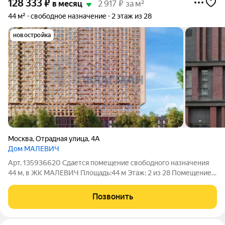
128 333
₽
в месяц
2 917 ₽ за м²
44 м²
свободное назначение
2 этаж из 28
новостройка
Москва
,
Отрадная улица
,
4А
Дом МАЛЕВИЧ
Арт. 135936620 Сдается помещение свободного назначения
44 м, в ЖК МАЛЕВИЧ Площадь:44 м Этаж: 2 из 28 Помещение:
Свободно Метро: Отрадное (10 мин.), Владыкино (23 мин.),
Ботанический сад (5 мин.) Аренда нежилого помещения
Позвонить
площадью 44 м в уникальном