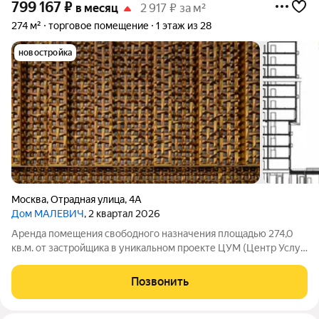
799 167
₽
в месяц
2 917 ₽ за м²
274 м²
торговое помещение
1 этаж из 28
новостройка
Москва
,
Отрадная улица
,
4А
Дом МАЛЕВИЧ
, 2 квартал 2026
Аренда помещения свободного назначения площадью 274,0
кв.м. от застройщика в уникальном проекте ЦУМ (Центр Услуг
Малевич) - широкоформатный и мультифункциональный
кластер услуг, интегрированный в жилое пространство Дома
Позвонить
«МАЛЕВИЧ», который находится в