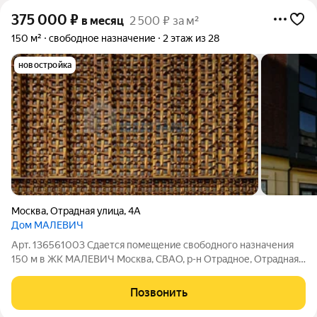
375 000
₽
в месяц
2 500 ₽ за м²
150 м²
свободное назначение
2 этаж из 28
новостройка
Москва
,
Отрадная улица
,
4А
Дом МАЛЕВИЧ
Арт. 136561003 Сдается помещение свободного назначения
150 м в ЖК МАЛЕВИЧ Москва, СВАО, р-н Отрадное, Отрадная
ул., 4А Площадь: 150 м Этаж: 2 из 28 Помещение: Свободно
Метро: Отрадное (10 мин.), Владыкино (23 мин.), Ботанический
Позвонить
сад (5 мин.) Аренда