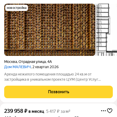
новостройка
Москва
,
Отрадная улица
,
4А
Дом МАЛЕВИЧ
, 2 квартал 2026
Аренда нежилого помещения площадью 24 кв.м от
застройщика в уникальном проекте ЦУМ (Центр Услуг
Малевич) - широкоформатный и мультифункциональный
кластер услуг, интегрированный в жилое пространство Дома
Позвонить
«МАЛЕВИЧ», который находится в сердце
239 958
₽
в месяц
5 417 ₽ за м²