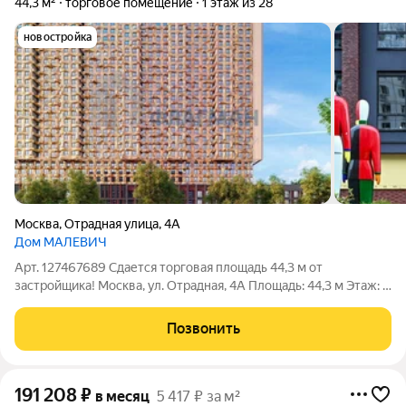
44,3 м²
торговое помещение
1 этаж из 28
новостройка
Москва
,
Отрадная улица
,
4А
Дом МАЛЕВИЧ
Арт. 127467689 Сдается торговая площадь 44,3 м от
застройщика! Москва, ул. Отрадная, 4А Площадь: 44,3 м Этаж: 1
из 28 Помещение: Свободно Метро: Отрадное (10 мин.),
Владыкино (23 мин.), Ботанический сад (5 мин.) Аренда
Позвонить
торгового помещения площадью
191 208
₽
в месяц
5 417 ₽ за м²