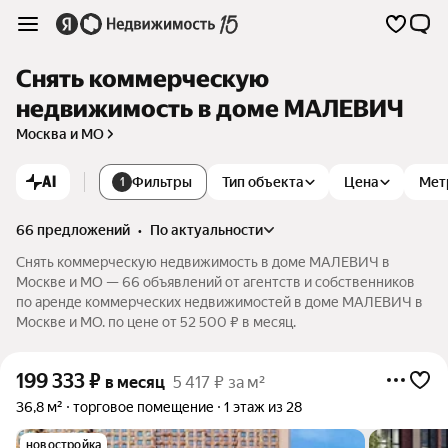
Снять коммерческую
недвижимость в доме МАЛЕВИЧ
Москва и МО
AI
Фильтры
Тип объекта
Цена
Мет
1
66 предложений
•
по актуальности
Снять коммерческую недвижимость в доме МАЛЕВИЧ в
Москве и МО — 66 объявлений от агентств и собственников
по аренде коммерческих недвижимостей в доме МАЛЕВИЧ в
Москве и МО. по цене от 52 500 ₽ в месяц.
199 333
₽
в месяц
5 417 ₽ за м²
36,8 м²
торговое помещение
1 этаж из 28
новостройка