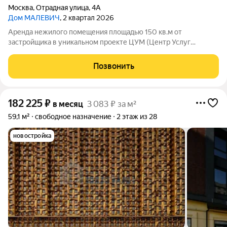
Москва
,
Отрадная улица
,
4А
Дом МАЛЕВИЧ
, 2 квартал 2026
Аренда нежилого помещения площадью 150 кв.м от
застройщика в уникальном проекте ЦУМ (Центр Услуг
Малевич) - широкоформатный и мультифункциональный
кластер услуг, интегрированный в жилое пространство Дома
Позвонить
«МАЛЕВИЧ», который находится в сердце
182 225
₽
в месяц
3 083 ₽ за м²
59,1 м²
свободное назначение
2 этаж из 28
новостройка