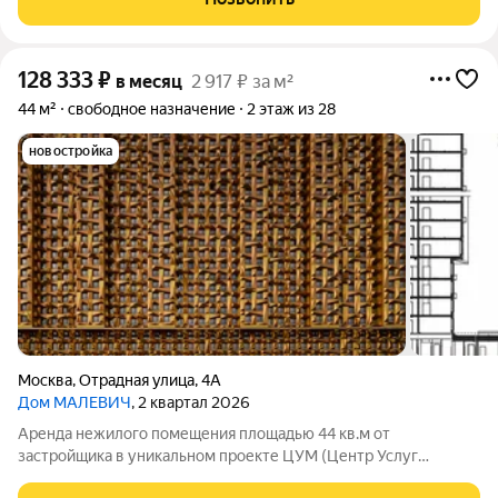
мин.), Ботанический
128 333
₽
в месяц
2 917 ₽ за м²
44 м²
свободное назначение
2 этаж из 28
новостройка
Москва
,
Отрадная улица
,
4А
Дом МАЛЕВИЧ
, 2 квартал 2026
Аренда нежилого помещения площадью 44 кв.м от
застройщика в уникальном проекте ЦУМ (Центр Услуг
Малевич) - широкоформатный и мультифункциональный