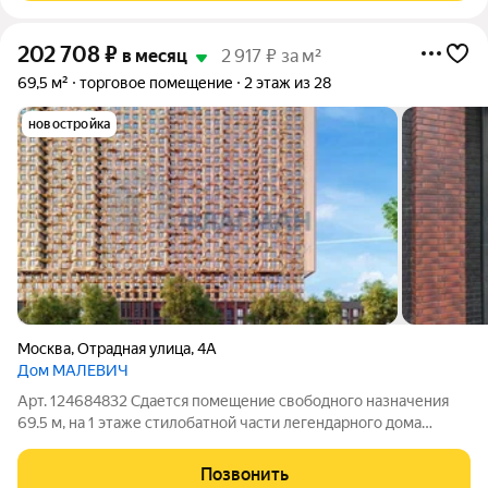
202 708
₽
в месяц
2 917 ₽ за м²
69,5 м²
торговое помещение
2 этаж из 28
новостройка
Москва
,
Отрадная улица
,
4А
Дом МАЛЕВИЧ
Арт. 124684832 Сдается помещение свободного назначения
69.5 м, на 1 этаже стилобатной части легендарного дома
МАЛЕВИЧ Москва, СВАО, р-н Отрадное, Отрадная ул., 4А
Площадь:69.5 м Этаж: 2 из 28 Помещение: Свободно. Метро:
Позвонить