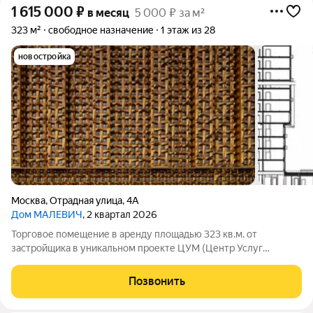
1 615 000
₽
в месяц
5 000 ₽ за м²
323 м²
свободное назначение
1 этаж из 28
новостройка
Москва
,
Отрадная улица
,
4А
Дом МАЛЕВИЧ
, 2 квартал 2026
Торговое помещение в аренду площадью 323 кв.м. от
застройщика в уникальном проекте ЦУМ (Центр Услуг
Малевич) - широкоформатный и мультифункциональный
кластер услуг, интегрированный в жилое пространство Дома
Позвонить
«МАЛЕВИЧ», который находится в сердце