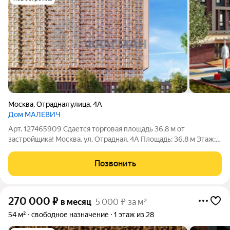
Москва
,
Отрадная улица
,
4А
Дом МАЛЕВИЧ
Арт. 127465909 Сдается торговая площадь 36.8 м от
застройщика! Москва, ул. Отрадная, 4А Площадь: 36.8 м Этаж: 1
из 28 Помещение: Свободно Метро: Отрадное (10 мин.),
Владыкино (23 мин.), Ботанический сад (5 мин.) Аренда
Позвонить
торгового помещения площадью
270 000
₽
в месяц
5 000 ₽ за м²
54 м²
свободное назначение
1 этаж из 28