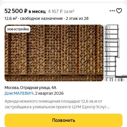
52 500
₽
в месяц
4 167 ₽ за м²
12,6 м²
свободное назначение
2 этаж из 28
новостройка
Москва
,
Отрадная улица
,
4А
Дом МАЛЕВИЧ
, 2 квартал 2026
Аренда нежилого помещения площадью 12,6 кв.м от
застройщика в уникальном проекте ЦУМ (Центр Услуг
Малевич) - широкоформатный и мультифункциональный
кластер услуг, интегрированный в жилое пространство Дома
Позвонить
«МАЛЕВИЧ», который находится в сердце