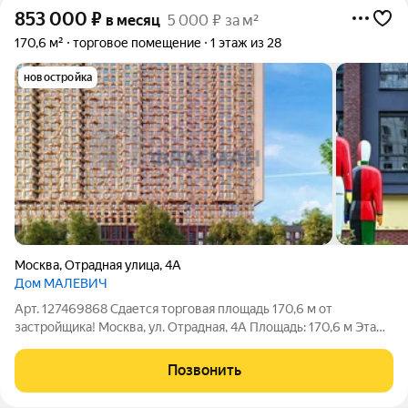
853 000
₽
в месяц
5 000 ₽ за м²
170,6 м²
торговое помещение
1 этаж из 28
новостройка
Москва
,
Отрадная улица
,
4А
Дом МАЛЕВИЧ
Арт. 127469868 Сдается торговая площадь 170,6 м от
застройщика! Москва, ул. Отрадная, 4А Площадь: 170,6 м Этаж:
1 из 28 Помещение: Свободно Метро: Отрадное (10 мин.),
Владыкино (23 мин.), Ботанический сад (5 мин.) Аренда
Позвонить
торгового помещения площадью