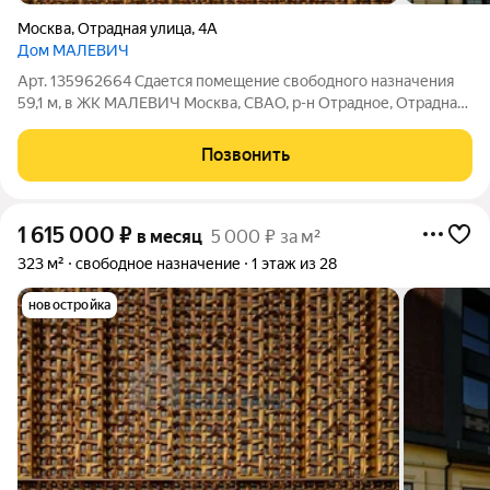
Москва
,
Отрадная улица
,
4А
Дом МАЛЕВИЧ
Арт. 135962664 Сдается помещение свободного назначения
59,1 м, в ЖК МАЛЕВИЧ Москва, СВАО, р-н Отрадное, Отрадная
ул., 4А Площадь:59,1 м Этаж: 1 из 28 Помещение: Свободно
Метро: Отрадное (10 мин.), Владыкино (23 мин.), Ботанический
Позвонить
сад (5 мин.) Аренда
1 615 000
₽
в месяц
5 000 ₽ за м²
323 м²
свободное назначение
1 этаж из 28
новостройка