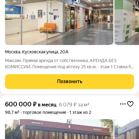
Москва
,
Кусковская улица
,
20А
Максим. Прямая аренда от собственника, АРЕНДА БЕЗ
КОМИССИИ. Помещение под аптеку 25 кв.м. - этаж 1 Ставка fix
для аптеки: 35000 руб. в мес. (с НДС). в Бизнес Комплексе
Кусково. Стоимость включает в себя НДС и эксплуатационные
Позвонить
расходы. Преимущества БЦ
600 000
₽
в месяц
6 079 ₽ за м²
98,7 м²
торговое помещение
1 этаж из 2