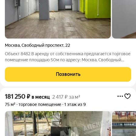
Москва
,
Свободный проспект
,
22
Объект 8482 В аренду от собственника предлагается торговое
помещение площадью 50м по адресу: Москва, Свободный
проспект, 22. Без комиссии! Ключевые преимущества:
выполнен ремонт оснащено пожарной сигнализацией
Позвонить
оборудованный санузел в помещении
181 250
₽
в месяц
2 417 ₽ за м²
75 м²
торговое помещение
1 этаж из 9