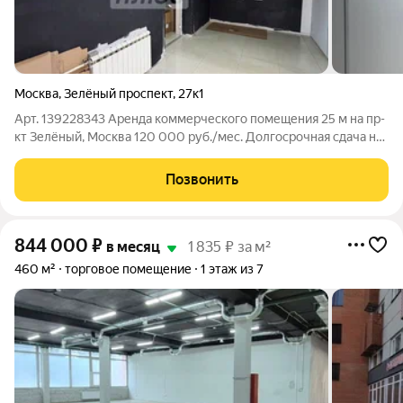
Москва
,
Зелёный проспект
,
27к1
Арт. 139228343 Аренда коммерческого помещения 25 м на пр-
кт Зелёный, Москва 120 000 руб./мес. Долгосрочная сдача на
выгодных условиях: первый обеспечительный платёж 120
000 руб. Помещение на 1-м этаже жилого дома с отдельным
Позвонить
входом с улицы,
844 000
₽
в месяц
1 835 ₽ за м²
460 м²
торговое помещение
1 этаж из 7