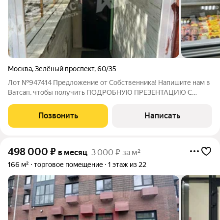
Москва
,
Зелёный проспект
,
60/35
Лот №947414 Предложение от Собственника! Напишите нам в
Ватсап, чтобы получить ПОДРОБНУЮ ПРЕЗЕНТАЦИЮ С
ПЛАНИРОВКОЙ И ФОТОГРАФИЯМИ! Сдаю в аренду
помещение под магазин продукты, либо разливное пиво,
Позвонить
Написать
цветы на Зеленом проспекте 60/35 в цоколе. Магазин с
498 000
₽
в месяц
3 000 ₽ за м²
166 м²
торговое помещение
1 этаж из 22