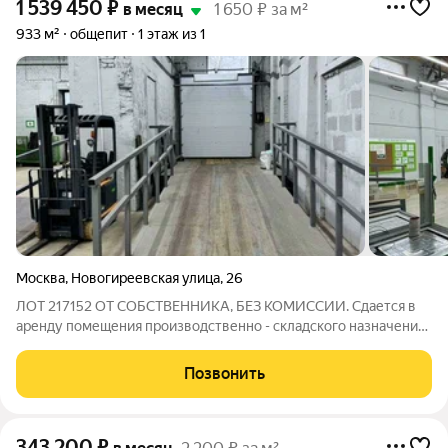
1 539 450
₽
в месяц
1 650 ₽ за м²
933 м²
общепит
1 этаж из 1
Москва
,
Новогиреевская улица
,
26
ЛОТ 217152 ОТ СОБСТВЕННИКА, БЕЗ КОМИССИИ. Сдается в
аренду помещения производственно - складского назначения,
расположенное в отдельностоящем здании общей площадью
933 м2, расположенное по адресу: г, Москва, ул.
Позвонить
Новогиреевская, 26 (ВАО, район
343 200
₽