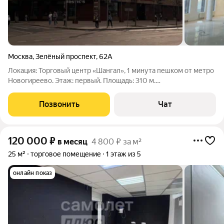
Москва
,
Зелёный проспект
,
62А
Локация: Торговый центр «Шангал», 1 минута пешком от метро
Новогиреево. Этаж: первый. Площадь: 310 м.
Цена:1.500.000р/мес первые 3 месяца, далее 1.800.000р/мес
(возможен торг при личной встрече) Вход основной внутри
Позвонить
Чат
ТЦ, также имеется отдельный вход с
120 000
₽
в месяц
4 800 ₽ за м²
25 м²
торговое помещение
1 этаж из 5
онлайн показ