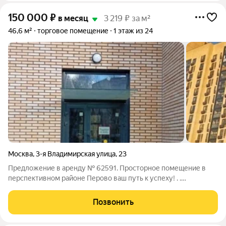
150 000
₽
в месяц
3 219 ₽ за м²
46,6 м²
торговое помещение
1 этаж из 24
Москва
,
3-я Владимирская улица
,
23
Предложение в аренду № 62591. Просторное помещение в
перспективном районе Перово ваш путь к успеху! . .
Идеальное расположение: . Всего 5 минут пешком от станции
метро «Перово» . Первая линия улицы 3-я Владимировская, 23 .
Позвонить
Престижный район с активно