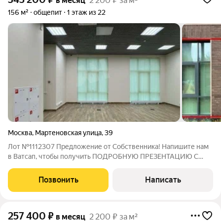
в месяц
2 200 ₽ за м²
156 м²
общепит
1 этаж из 22
Москва
,
Мартеновская улица
,
39
Лот №1112307 Предложение от Собственника! Напишите нам
в Ватсап, чтобы получить ПОДРОБНУЮ ПРЕЗЕНТАЦИЮ С
ПЛАНИРОВКОЙ И ФОТОГРАФИЯМИ! Предлагается в аренду
угловое помещение общей площадью 156 квадратных метров.
Позвонить
Написать
Объект расположен в десяти минутах
257 400
₽
в месяц
2 200 ₽ за м²