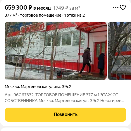
659 300
₽
в месяц
1 749 ₽ за м²
377 м²
торговое помещение
1 этаж из 2
Москва
,
Мартеновская улица
,
39с2
Арт. 96067332. ТОРГОВОЕ ПОМЕЩЕНИЕ 377 м 1 ЭТАЖ ОТ
СОБСТВЕННИКА Москва, Мартеновская ул., 39с2 Новогиреево
12 мин пешком 628 000 /мес. 377 м 1 этаж Отдельный вход
Зона разгрузки Собственный санузел Наземная парковка
Позвонить
Подойдет под: магазин,