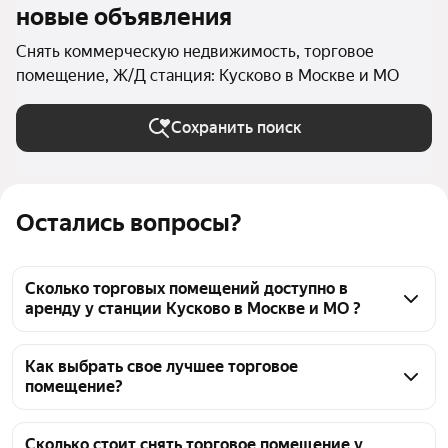
новые объявления
Снять коммерческую недвижимость, торговое
помещение, Ж/Д станция: Кусково в Москве и МО
Сохранить поиск
Остались вопросы?
Сколько торговых помещений доступно в
аренду у станции Кусково в Москве и МО ?
На Яндекс Недвижимости у станции Кусково в 
Москве и МО доступно в аренду 70 торговых 
Как выбрать свое лучшее торговое
помещение?
помещений, из них 1 объявление от собственников, 
67 объявлений от агентств
Чтобы снять торговое помещение у станции 
Кусково, воспользуйтесь удобными фильтрами и 
Сколько стоит снять торговое помещение у