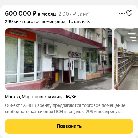
600 000
₽
в месяц
2 007 ₽ за м²
299 м²
торговое помещение
1 этаж из 5
Москва
,
Мартеновская улица
,
16/36
Объект 12348 В аренду предлагаются торговое помещение
свободного назначения ПСН площадью 299м по адресу:
Москва, Мартеновская ул., 16/36 Ключевые преимущества: все
коммуникации предоставляются арендные каникулы удобная
Позвонить
транспортная доступность: в