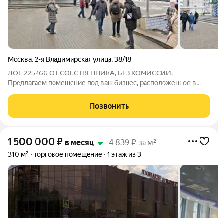
Москва
,
2-я Владимирская улица
,
38/18
ЛОТ 225266 ОТ СОБСТВЕННИКА, БЕЗ КОМИССИИ.
Предлагаем помещение под ваш бизнес, расположенное в
крупном сложившемся жилом районе с высокой плотностью
застройки и развитой инфраструктурой. В окружении
Позвонить
находятся бизнес-центры «Зелёный, 20»,
1 500 000
₽
в месяц
4 839 ₽ за м²
310 м²
торговое помещение
1 этаж из 3