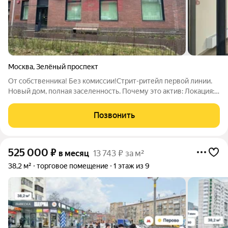
Москва
,
Зелёный проспект
От собственника! Без комиссии!Стрит-ритейл первой линии.
Новый дом, полная заселенность. Почему это актив: Локация:
350 метров до выхода из метро. Вокруг плотная застройка
новыми ЖК (ваш клиентский трафик уже идет). Конверсия:
Позвонить
Два отдельных входа +
525 000
₽
в месяц
13 743 ₽ за м²
38,2 м²
торговое помещение
1 этаж из 9