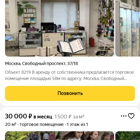
Москва
,
Свободный проспект
,
37/18
Объект 8219 В аренду от собственника предлагается торговое
помещение площадью 58м по адресу: Москва, Свободный
проспект, 37/18. Без комиссии! Ключевые преимущества:
оборудованный санузел в помещении первая линия
Позвонить
Свободного проспекта в районе
30 000
₽
в месяц
1 500 ₽ за м²
20 м²
торговое помещение
1 этаж из 1