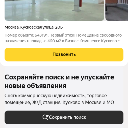
Москва
,
Кусковская улица
,
20Б
Номер объекта: 543191. Первый этаж! Помещение свободного
назначения площадью 460 м2 в Бизнес Комплексе Кусково с
хорошим ремонтом. Подойдет под магазин (не продуктовый),
шоу-рум, спортивный зал, клинику, клиентский офис и пр. 3
Позвонить
отдельных входа:
Сохраняйте поиск и не упускайте
новые объявления
Снять коммерческую недвижимость, торговое
помещение, Ж/Д станция: Кусково в Москве и МО
Сохранить поиск