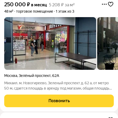
250 000
₽
в месяц
5 208 ₽ за м²
48 м²
торговое помещение
1 этаж из 3
Москва
,
Зелёный проспект
,
62А
Михаил. м. Новогиреево, Зеленый проспект д. 62 а, от метро
50 м, сдается площадь в аренду под магазин, общая площадь
48,4 кв.м., 1-й этаж ТЦ, отдельный вход, электричесво по
запросу (большой запас), каникулы, ставка аренды 250 000
Позвонить
руб. в месяц, вкл.