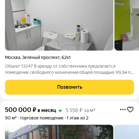
Москва
,
Зелёный проспект
,
62к1
Объект 13247 В аренду от собственника предлагается
помещение свободного назначения общей площадью 99,3м по
адресу: Москва, Зелёный пр-т, 62к1 Ключевые преимущества:
все коммуникации в пpямой видимости от выхода из мeтpo
Позвонить
Новoгиpeевo отдельный вход,
500 000
₽
в месяц
5 556 ₽ за м²
90 м²
торговое помещение
1 этаж из 2