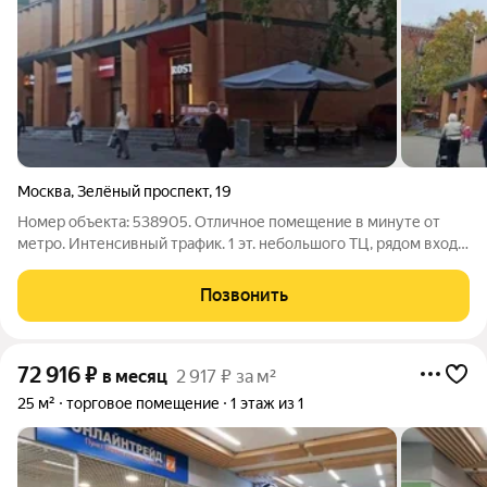
Москва
,
Зелёный проспект
,
19
Номер объекта: 538905. Отличное помещение в минуте от
метро. Интенсивный трафик. 1 эт. небольшого ТЦ, рядом вход
KFS 90 м2 помещениe Потолки 4м, Первые 3 месяца 500 тыс,
с четвертого 55о тыс в мес Коммунальные услуги
Позвонить
оплачиваются дополнительно.
72 916
₽
в месяц
2 917 ₽ за м²
25 м²
торговое помещение
1 этаж из 1