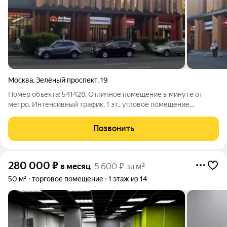
Москва
,
Зелёный проспект
,
19
Номер объекта: 541428. Отличное помещение в минуте от
метро. Интенсивный трафик. 1 эт., угловое помещение
небольшого ТЦ, 3 входа, рядом KFS, улыбка радуги Потолки 4м,
Коммунальные услуги оплачиваются дополнительно. Депозит.
Позвонить
Каникулы на ремонт. .
280 000
₽
в месяц
5 600 ₽ за м²
50 м²
торговое помещение
1 этаж из 14