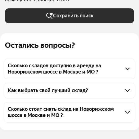
Сохранить поиск
Остались вопросы?
Сколько складов доступно в аренду на
Новорижском шоссе в Москве и МО ?
На Яндекс Недвижимости на Новорижском шоссе в 
Москве и МО доступно в аренду 140 складов, из них 
Как выбрать свой лучший склад?
144 объявления от агентств
Чтобы снять склад на Новорижском шоссе, 
воспользуйтесь удобными фильтрами и 
Сколько стоит снять склад на Новорижском
шоссе в Москве и МО ?
сортировкой для выбора среди предложений в 
выбранном районе
Цена за квадратный метр
300 — 2 200 ₽
Помимо удобной сортировки по цене аренды вы 
Площадь
140 — 238000 м²