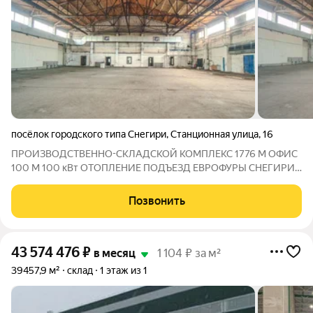
посёлок городского типа Снегири
,
Станционная улица
,
16
ПРОИЗВОДСТВЕННО-СКЛАДСКОЙ КОМПЛЕКС 1776 М ОФИС
100 М 100 кВт ОТОПЛЕНИЕ ПОДЪЕЗД ЕВРОФУРЫ СНЕГИРИ
Московская область, п. Снегири Предлагается в аренду
производственно-складское помещение общей площадью
Позвонить
1776 м, расположенное на охраняемой
43 574 476
₽
в месяц
1 104 ₽ за м²
39457,9 м²
склад
1 этаж из 1