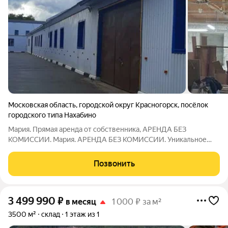
Московская область
,
городской округ Красногорск
,
посёлок
городского типа Нахабино
Мария. Прямая аренда от собственника, АРЕНДА БЕЗ
КОМИССИИ. Мария. АРЕНДА БЕЗ КОМИССИИ. Уникальное
предложение! Освобождается теплое помещение с офисом,
Общая площадь 615 м2. Складское помещение 538 м2, офис 77
Позвонить
м2. Заезд с 1 - 15 марта. Цена 506 120
3 499 990
₽
в месяц
1 000 ₽ за м²
3500 м²
склад
1 этаж из 1