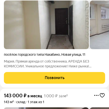
посёлок городского типа Нахабино
,
Новая улица
,
11
Мария. Прямая аренда от собственника, АРЕНДА БЕЗ
КОМИССИИ. Уникальное предложение! Ниже рынка!
Предлагаем в аренду отличное помещение В Капитально
кирпичном здании. Площадь помещения 294 кв. м Помещение
Позвонить
- Свободного назначения.
143 000
₽
в месяц
1 000 ₽ за м²
143 м²
склад
1 этаж из 1