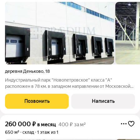
деревня Деньково
,
18
Индустриальный парк "Новопетровское" класса "А"
расположен в 78 км. в западном направлении от Московской
кольцевой автомобильной дороги в сельском поселении
Новопетровское городского округа Истра. Общая площадь:
Позвонить
Написать
31,4 га. Идеально подойдет для
260 000
₽
в месяц
400 ₽ за м²
650 м²
склад
1 этаж из 1