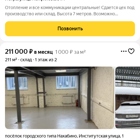
Отопление и все коммуникации центральные! Сдается цех под
производство или склад. Высота 7 метров. Возможно
восстановление кран-балки. Три здания, 1000, 700 и 360
метров. Высота потолков 7 метров. Имеются офисные
Позвонить
помещения.Участок 0,5 га. Все
211 000
₽
в месяц
1 000 ₽ за м²
211 м²
склад
1 этаж из 2
посёлок городского типа Нахабино
,
Институтская улица
,
1