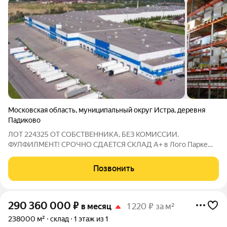
Московская область
,
муниципальный округ Истра
,
деревня
Падиково
ЛОТ 224325 ОТ СОБСТВЕННИКА, БЕЗ КОМИССИИ.
ФУЛФИЛМЕНТ! СРОЧНО СДАЕТСЯ СКЛАД А+ в Лого Парке
«Новая Рига» (в пределах ЦКАД). Ответственное хранение
для маркетплейсов Wildberries и Ozon. FBS FBO. Ключевые
Позвонить
параметры: Свободно 3500 ( частично от 500 м2
290 360 000
₽
в месяц
1 220 ₽ за м²
238000 м²
склад
1 этаж из 1