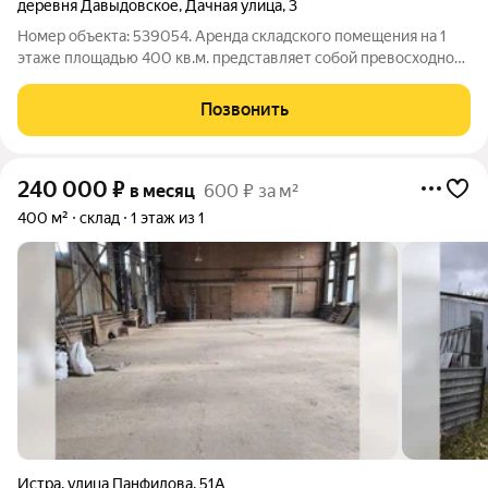
деревня Давыдовское
,
Дачная улица
,
3
Номер объекта: 539054. Аренда складского помещения на 1
этаже площадью 400 кв.м. представляет собой превосходное
предложение для вашего бизнеса! В данный момент
помещение находится в стадии стандартного ремонта, что
Позвонить
означает возможность
240 000
₽
в месяц
600 ₽ за м²
400 м²
склад
1 этаж из 1
Истра
,
улица Панфилова
,
51А