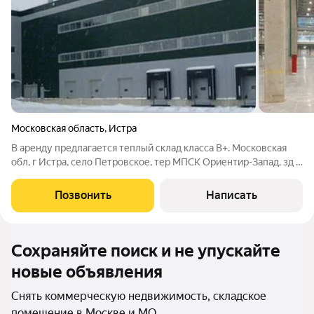
Московская область
,
Истра
В аренду предлагается теплый склад класса B+. Московская
обл, г Истра, село Петровское, тер МПСК Ориентир-Запад, зд 3
стр 10, 1 этаж (Запад, 35 км от МКАД). Общая площадь 39457.9
м (из них по полу:24390.9м мезонина:14120.8м офиса:946.2м ).
Позвонить
Написать
Доки: 37
Сохраняйте поиск и не упускайте
новые объявления
Снять коммерческую недвижимость, складское
помещение в Москве и МО