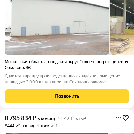
Московская область
,
городской округ Солнечногорск
,
деревня
Соколово
,
36
Сдается в аренду производственно-складское помещение
площадью 3 000 кв.м в деревне Соколово, рядом с
Зеленоградом. Основные характеристики: Площадь: 3 000
кв.м Высота потолков: 10 м Неотапливаемое помещение
Позвонить
Большие въездные ворота для грузового
8 795 834
₽
в месяц
1 042 ₽ за м²
8444 м²
склад
1 этаж из 1