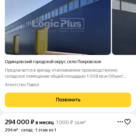
Одинцовский городской округ
,
село Покровское
Предлагается в аренду отапливаемое производственно-
складское помещение общей площадью: 1 008 кв.м Объект
расположен на центральном шоссе регионального значения
Агентство Павел
Часцы, Покровское, Ястребки (39 км от МКАД, удобный выезд
на ЦКАД) на равном удалении (15
Позвонить
294 000
₽
в месяц
1 000 ₽ за м²
294 м²
склад
1 этаж из 1