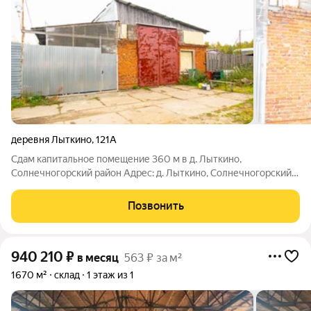
деревня Лыткино
,
121А
Сдам капитальное помещение 360 м в д. Лыткино,
Солнечногорский район Адрес: д. Лыткино, Солнечногорский
район (30 км от МКАД, рядом с Зеленоградом и ЦКАД).
Характеристики помещения: Площадь: 360 м Высота потолка:
Позвонить
3,5 м Электрическая мощность: 50 кВт
940 210
₽
в месяц
563 ₽ за м²
1670 м²
склад
1 этаж из 1