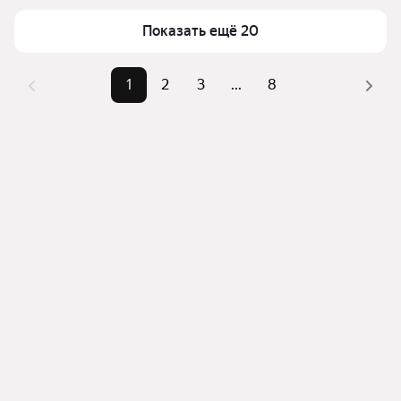
можете отсортировать результаты по стоимости 
квадратного метра или площади
Показать ещё 20
1
2
3
...
8