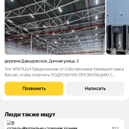
деревня Давыдовское
,
Дачная улица
,
3
Лот №879224 Предложение от Собственника! Напишите нам в
Ватсап, чтобы получить ПОДРОБНУЮ ПРЕЗЕНТАЦИЮ С
ПЛАНИРОВКОЙ И ФОТОГРАФИЯМИ! Сдается новый
современный склад класса А+. Удобное расположение в 45 км
Позвонить
Написать
от МКАД по Новорижскому шоссе. Общая площадью
Люди также ищут
В отдельно стоящем здании
102