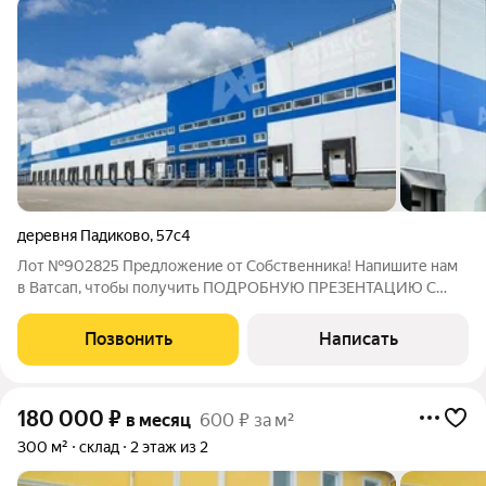
деревня Падиково
,
57с4
Лот №902825 Предложение от Собственника! Напишите нам
в Ватсап, чтобы получить ПОДРОБНУЮ ПРЕЗЕНТАЦИЮ С
ПЛАНИРОВКОЙ И ФОТОГРАФИЯМИ! Сдается отапливаемый
склад (Класс A+). Современный складской комплекс в 40 км от
Позвонить
Написать
МКАД. Технические характеристики: -
180 000
₽
в месяц
600 ₽ за м²
300 м²
склад
2 этаж из 2