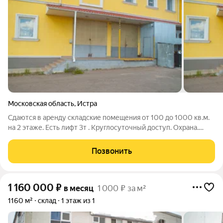
Московская область
,
Истра
Сдаются в аренду складские помещения от 100 до 1000 кв.м.
на 2 этаже. Есть лифт 3т . Круглосуточный доступ. Охрана.
Расположено в п. Трусово ( г. Истра) Идеально под
маркетплэйс. Рядом распределительный центр ОЗОНа.
Позвонить
1 160 000
₽
в месяц
1 000 ₽ за м²
1160 м²
склад
1 этаж из 1