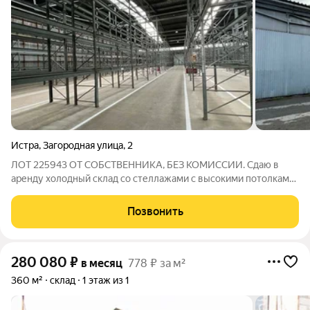
Истра
,
Загородная улица
,
2
ЛОТ 225943 ОТ СОБСТВЕННИКА, БЕЗ КОМИССИИ. Сдаю в
аренду холодный склад со стеллажами с высокими потолками
на охраняемой огороженной территории, прямая аренда от
собственника. Звоните, приезжайте всё покажу.
Позвонить
280 080
₽
в месяц
778 ₽ за м²
360 м²
склад
1 этаж из 1