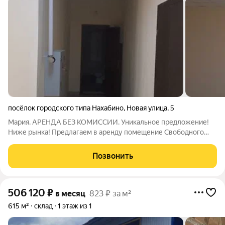
посёлок городского типа Нахабино
,
Новая улица
,
5
Мария. АРЕНДА БЕЗ КОМИССИИ. Уникальное предложение!
Ниже рынка! Предлагаем в аренду помещение Свободного
Назначения. Площадь - 140 кв.м., На первой Линии. Склад/
Производство- легкое, магазин, шоурум, офис, пункт выдачи, и
Позвонить
т.д. Ключевые преимущества:
506 120
₽
в месяц
823 ₽ за м²
615 м²
склад
1 этаж из 1