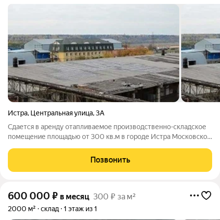
Истра
,
Центральная улица
,
3А
Сдается в аренду отапливаемое производственно-складское
помещение площадью от 300 кв.м в городе Истра Московской
области, ул. Центральная, владение 3а. Объект расположен в
50 км от МКАД по Новорижскому шоссе, что обеспечивает
Позвонить
удобную транспортную
600 000
₽
в месяц
300 ₽ за м²
2000 м²
склад
1 этаж из 1