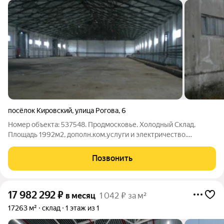
посёлок Кировский
,
улица Рогова
,
6
Номер объекта: 537548. Продмосковье. Холодный Склад.
Площадь 1992м2, дополн.ком.услуги и электричество.
Электричество: входная мощность до 450 кВт. . Есть
возможность подведения газа, есть вода и канализация.
Позвонить
Можно сделать отопление! Поселок
17 982 292
₽
в месяц
1 042 ₽ за м²
17263 м²
склад
1 этаж из 1